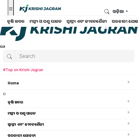
ଓଡ଼ିଆ
କୃଷି ଖବର
ମତ୍ସ୍ୟ ଓ ପଶୁ ପାଳନ
ସ୍ୱାସ୍ଥ୍ୟ ଏବଂ ଜୀବନଶୈଳୀ
ସରକାରୀ ଯୋଜ
#Top on Krishi Jagran
Home
o
କୃଷି ଖବର
ମତ୍ସ୍ୟ ଓ ପଶୁ ପାଳନ
Search for
:
ସ୍ୱାସ୍ଥ୍ୟ ଏବଂ ଜୀବନଶୈଳୀ
Animal Husbandary
ସରକାରୀ ଯୋଜନା