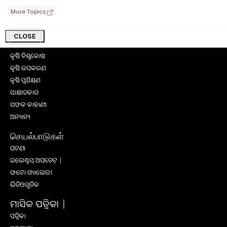
ମତ୍ସ୍ୟ ଓ ପଶୁ ପାଳନ
More Topics
ସ୍ୱାସ୍ଥ୍ୟ ଏବଂ ଜୀବନଶୈଳୀ
ସରକାରୀ ଯୋଜନା
CLOSE
ଉଦ୍ୟାନ କୃଷି
କୃଷି ବିଶ୍ବକୋଷ
କୃଷି ଉପକରଣ
କୃଷି ପ୍ରଶିକ୍ଷଣ
ସାକ୍ଷାତକାର
ସଫଳ କାହାଣୀ
ଅନ୍ୟାନ୍ୟ
செயல்பாடுகள்
ଘଟଣା
ଇଭେଣ୍ଟସ୍ ଅପଡେଟ୍ |
ଫଟୋ ଗ୍ୟାଲେରୀ
ଭିଡିଓଗୁଡିକ
ମାସିକ ପତ୍ରିକା |
ପତ୍ରିକା