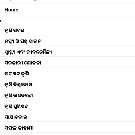
STARTS FROM TODAY
Home
rayagada district level krushi mahostav 2023
o
କୃଷି ଖବର
Third day of Rayagada farm mechanisation m
ମତ୍ସ୍ୟ ଓ ପଶୁ ପାଳନ
4th day of rayagada krushi jantrapati mela
ସ୍ୱାସ୍ଥ୍ୟ ଏବଂ ଜୀବନଶୈଳୀ
ସରକାରୀ ଯୋଜନା
5th day of rayagada krushi jantrapati mela
ଉଦ୍ୟାନ କୃଷି
କୃଷି ବିଶ୍ବକୋଷ
କୃଷି ଉପକରଣ
କୃଷି ପ୍ରଶିକ୍ଷଣ
செயல்பாடுகள்
Browse
କୃଷି ଖବର
ଘଟଣା
ସାକ୍ଷାତକାର
ମତ୍ସ୍ୟ ଓ ପଶୁ ପାଳନ
ଇଭେଣ୍ଟସ୍ ଅପଡେଟ୍ |
ସଫଳ କାହାଣୀ
ସ୍ୱାସ୍ଥ୍ୟ ଏବଂ ଜୀବନଶୈଳୀ
ଫଟୋ ଗ୍ୟାଲେରୀ