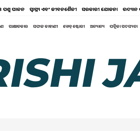
ୟ ଓ ପଶୁ ପାଳନ
ସ୍ୱାସ୍ଥ୍ୟ ଏବଂ ଜୀବନଶୈଳୀ
ସରକାରୀ ଯୋଜନା
ଉଦ୍ୟାନ 
୍ଷଣ
ସାକ୍ଷାତକାର
ସଫଳ କାହାଣୀ
ୱେବ୍ ଷ୍ଟୋରୀ
ଅନ୍ୟାନ୍ୟ
ପତ୍ରିକା ସଦସ୍ୟତା
Bhubaneswar
rst Day
 MAHOSTAV AND FARM MECHANISATION MELA