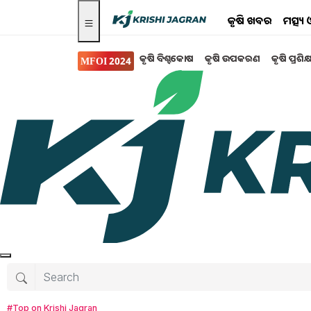
କୃଷି ଖବର
ମତ୍ସ୍
କୃଷି ବିଶ୍ବକୋଷ
କୃଷି ଉପକରଣ
କୃଷି ପ୍ରଶିକ
MFOI 2024
Search for
:
Farmer's Fair
‘Farmer’s Fair-2023’ Organized By OUAT, 
Farmer’s Fair-2023 create a Benchmark in Fi
Farmer’s Fair-2023 concluded successfully
RAYAGADA DISTRICT LEVEL KRUSHI
#Top on Krishi Jagran