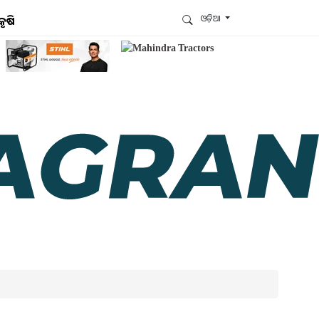
ଓଡ଼ିଆ
କୃଷି
ଆମେ ହ୍ବାଟ୍ସଆପ୍‌ରେ ଅଛୁ ! ଆମ ହ୍ବାଟ୍ସଆପ ଗ୍ରୁପରେ
ଯୋଗଦିଅନ୍ତୁ ଏବଂ ଆପଙ୍କୁ ଆବଶ୍ୟକ ହେଉଥିବା ସବୁ
ଗୁରୁତ୍ବପୂର୍ଣ୍ଣ ଅପଡେଟ୍‌ ପାଆନ୍ତୁ ପ୍ରତିଦିନ ।
ହ୍ବାଟ୍ସଆପରେ ଜଏନ କରନ୍ତୁ
ଆମ ନ୍ୟୁଜଲେଟରକୁ ସବସ୍କ୍ରାଇବ୍ କରନ୍ତୁ । ଆପଣ ଆପଣଙ୍କ
ଆଗ୍ରହ ଥିବା ଟପିକ୍‌ ବାଛିବେ ଏବଂ ଆମେ ଆପଣଙ୍କୁ ବଛା ବଛା
ନ୍ୟୁଜ ଓ ଆପଣଙ୍କ ପସନ୍ଦ ଅନୁଯାୟୀ ଲାଟେଷ୍ଟ ଅପଡେଟ୍‌
ପଠାଇଦେବୁ ।