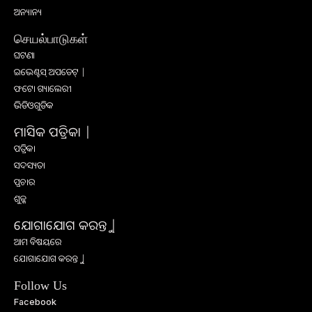
ଅନ୍ୟାନ୍ୟ
செயல்பாடுகள்
ଘଟଣା
ଇଭେଣ୍ଟସ୍ ଅପଡେଟ୍ |
ଫଟୋ ଗ୍ୟାଲେରୀ
ଭିଡିଓଗୁଡିକ
ମାସିକ ପତ୍ରିକା |
ପତ୍ରିକା
ସଦସ୍ୟତା
ପ୍ରଚାର
ଶୁଳ୍କ
ଯୋଗାଯୋଗ କରନ୍ତୁ |
ଆମ ବିଷୟରେ
ଯୋଗାଯୋଗ କରନ୍ତୁ |
Follow Us
Facebook