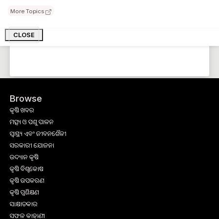
More Topics
CLOSE
Browse
କୃଷି ଖବର
ମତ୍ସ୍ୟ ଓ ପଶୁ ପାଳନ
ସ୍ୱାସ୍ଥ୍ୟ ଏବଂ ଜୀବନଶୈଳୀ
ସରକାରୀ ଯୋଜନା
ଉଦ୍ୟାନ କୃଷି
କୃଷି ବିଶ୍ବକୋଷ
କୃଷି ଉପକରଣ
କୃଷି ପ୍ରଶିକ୍ଷଣ
ସାକ୍ଷାତକାର
ସଫଳ କାହାଣୀ