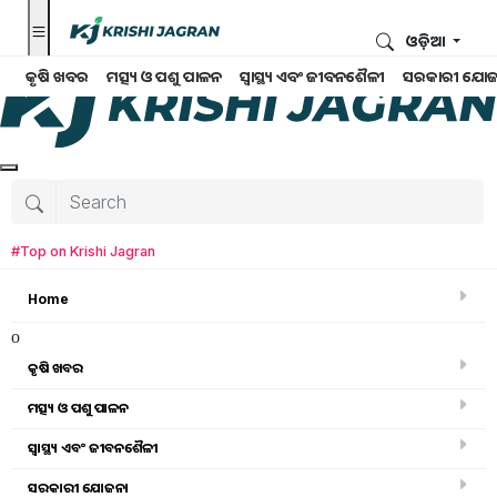
ଓଡ଼ିଆ
କୃଷି ଖବର
ମତ୍ସ୍ୟ ଓ ପଶୁ ପାଳନ
ସ୍ୱାସ୍ଥ୍ୟ ଏବଂ ଜୀବନଶୈଳୀ
ସରକାରୀ ଯୋଜ
#Top on Krishi Jagran
Home
o
କୃଷି ଖବର
ମତ୍ସ୍ୟ ଓ ପଶୁ ପାଳନ
Search for
:
ସ୍ୱାସ୍ଥ୍ୟ ଏବଂ ଜୀବନଶୈଳୀ
Jal Jeevan Mission
ସରକାରୀ ଯୋଜନା