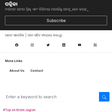
ENHANCED TO RS. 67,000 CRORE
ପତ୍ରିକା
ବର୍ତ୍ତମାନ ଆମର ପ୍ରିଣ୍ଟ୍ ଏବଂ ଡିଜିଟାଲ୍ ମାଗାଜିନ୍କୁ ସବସ୍କ୍ରାଇବ କରନ୍ତୁ
Subscribe
ଆମେ ହ୍ବାଟ୍ସଆପ୍‌ରେ ଅଛୁ ! ଆମ ହ୍ବାଟ୍ସଆପ ଗ୍ରୁପରେ ଯୋଗଦିଅନ୍ତୁ ଏବଂ
ଆପଙ୍କୁ ଆବଶ୍ୟକ ହେଉଥିବା ସବୁ ଗୁରୁତ୍ବପୂର୍ଣ୍ଣ ଅପଡେଟ୍‌ ପାଆନ୍ତୁ ପ୍ରତିଦିନ ।
ଆମେ ସାମାଜିକ | ଆମ ସହିତ ସଂଯୋଗ କରନ୍ତୁ:
ହ୍ବାଟ୍ସଆପରେ ଜଏନ କରନ୍ତୁ
ଆମ ନ୍ୟୁଜଲେଟରକୁ ସବସ୍କ୍ରାଇବ୍ କରନ୍ତୁ । ଆପଣ ଆପଣଙ୍କ ଆଗ୍ରହ
ଥିବା ଟପିକ୍‌ ବାଛିବେ ଏବଂ ଆମେ ଆପଣଙ୍କୁ ବଛା ବଛା ନ୍ୟୁଜ ଓ ଆପଣଙ୍କ
More Links
ପସନ୍ଦ ଅନୁଯାୟୀ ଲାଟେଷ୍ଟ ଅପଡେଟ୍‌ ପଠାଇଦେବୁ ।
About Us
Contact
ନ୍ୟୁଜଲେଟର ସବସ୍କ୍ରାଇବ୍‌ କରନ୍ତୁ
#Top on Krishi Jagran