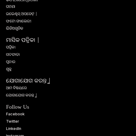
ଘଟଣା
ଇଭେଣ୍ଟସ୍ ଅପଡେଟ୍ |
ଫଟୋ ଗ୍ୟାଲେରୀ
ଭିଡିଓଗୁଡିକ
ମାସିକ ପତ୍ରିକା |
ପତ୍ରିକା
ସଦସ୍ୟତା
ପ୍ରଚାର
ଶୁଳ୍କ
ଯୋଗାଯୋଗ କରନ୍ତୁ |
ଆମ ବିଷୟରେ
ଯୋଗାଯୋଗ କରନ୍ତୁ |
Follow Us
Facebook
Twitter
LinkedIn
Instagram