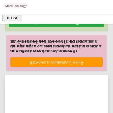
ଆମେ ହ୍ବାଟ୍ସଆପ୍‌ରେ ଅଛୁ ! ଆମ ହ୍ବାଟ୍ସଆପ ଗ୍ରୁପରେ ଯୋଗଦିଅନ୍ତୁ ଏବଂ
More Topics
ଆପଙ୍କୁ ଆବଶ୍ୟକ ହେଉଥିବା ସବୁ ଗୁରୁତ୍ବପୂର୍ଣ୍ଣ ଅପଡେଟ୍‌ ପାଆନ୍ତୁ ପ୍ରତିଦିନ ।
CLOSE
ହ୍ବାଟ୍ସଆପରେ ଜଏନ କରନ୍ତୁ
ଆମ ନ୍ୟୁଜଲେଟରକୁ ସବସ୍କ୍ରାଇବ୍ କରନ୍ତୁ । ଆପଣ ଆପଣଙ୍କ ଆଗ୍ରହ
ଥିବା ଟପିକ୍‌ ବାଛିବେ ଏବଂ ଆମେ ଆପଣଙ୍କୁ ବଛା ବଛା ନ୍ୟୁଜ ଓ ଆପଣଙ୍କ
ପସନ୍ଦ ଅନୁଯାୟୀ ଲାଟେଷ୍ଟ ଅପଡେଟ୍‌ ପଠାଇଦେବୁ ।
ନ୍ୟୁଜଲେଟର ସବସ୍କ୍ରାଇବ୍‌ କରନ୍ତୁ