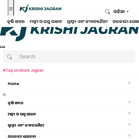
ଓଡ଼ିଆ
କୃଷି ଖବର
ମତ୍ସ୍ୟ ଓ ପଶୁ ପାଳନ
ସ୍ୱାସ୍ଥ୍ୟ ଏବଂ ଜୀବନଶୈଳୀ
ସରକାରୀ ଯୋଜ
#Top on Krishi Jagran
Home
o
କୃଷି ଖବର
ମତ୍ସ୍ୟ ଓ ପଶୁ ପାଳନ
Search for
:
ସ୍ୱାସ୍ଥ୍ୟ ଏବଂ ଜୀବନଶୈଳୀ
MFOI Samridh kisan utsav
ସରକାରୀ ଯୋଜନା