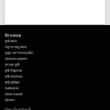
Browse
କୃଷି ଖବର
ମତ୍ସ୍ୟ ଓ ପଶୁ ପାଳନ
ସ୍ୱାସ୍ଥ୍ୟ ଏବଂ ଜୀବନଶୈଳୀ
ସରକାରୀ ଯୋଜନା
ଉଦ୍ୟାନ କୃଷି
କୃଷି ବିଶ୍ବକୋଷ
କୃଷି ଉପକରଣ
କୃଷି ପ୍ରଶିକ୍ଷଣ
ସାକ୍ଷାତକାର
ସଫଳ କାହାଣୀ
ଅନ୍ୟାନ୍ୟ
செயல்பாடுகள்