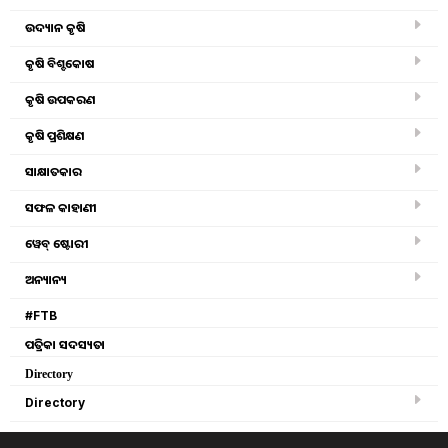
ଉଦ୍ୟାନ କୃଷି
Rayagada krushi jantrapati mela 2023 starts from
today
କୃଷି ବିଶ୍ବକୋଷ
କୃଷି ଉପକରଣ
4TH day of Rayagada krushi jantrapati mela 2023
କୃଷି ପ୍ରଶିକ୍ଷଣ
RAYAGADA DISTRICT LEVEL KRUSHI
ସାକ୍ଷାତକାର
MAHOSTAV AND FARM MECHANISATION
MELA STARTS FROM TODAY
ସଫଳ କାହାଣୀ
ୱେବ୍ ଷ୍ଟୋରୀ
rayagada district level krushi mahostav 2023
ଅନ୍ୟାନ୍ୟ
Third day of Rayagada farm mechanisation mela
#FTB
ପତ୍ରିକା ସଦସ୍ୟତା
4th day of rayagada krushi jantrapati mela
Directory
Directory
5th day of rayagada krushi jantrapati mela