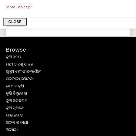
More Topics
CLOSE
Browse
କୃଷି ଖବର
ମତ୍ସ୍ୟ ଓ ପଶୁ ପାଳନ
ସ୍ୱାସ୍ଥ୍ୟ ଏବଂ ଜୀବନଶୈଳୀ
ସରକାରୀ ଯୋଜନା
ଉଦ୍ୟାନ କୃଷି
କୃଷି ବିଶ୍ବକୋଷ
କୃଷି ଉପକରଣ
କୃଷି ପ୍ରଶିକ୍ଷଣ
ସାକ୍ଷାତକାର
ସଫଳ କାହାଣୀ
ଅନ୍ୟାନ୍ୟ