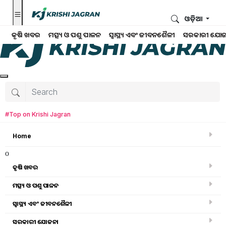
ଓଡ଼ିଆ
କୃଷି ଖବର
ମତ୍ସ୍ୟ ଓ ପଶୁ ପାଳନ
ସ୍ୱାସ୍ଥ୍ୟ ଏବଂ ଜୀବନଶୈଳୀ
ସରକାରୀ ଯୋଜ
#Top on Krishi Jagran
Home
o
କୃଷି ଖବର
ମତ୍ସ୍ୟ ଓ ପଶୁ ପାଳନ
Search for
:
ସ୍ୱାସ୍ଥ୍ୟ ଏବଂ ଜୀବନଶୈଳୀ
Rayagada krushi jantrapati mela
ସରକାରୀ ଯୋଜନା