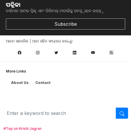
ପତ୍ରିକା
ବର୍ତ୍ତମାନ ଆମର ପ୍ରିଣ୍ଟ୍ ଏବଂ ଡିଜିଟାଲ୍ ମାଗାଜିନ୍କୁ ସବସ୍କ୍ରାଇବ କରନ୍ତୁ
ଆମେ ହ୍ବାଟ୍ସଆପ୍‌ରେ ଅଛୁ ! ଆମ ହ୍ବାଟ୍ସଆପ ଗ୍ରୁପରେ ଯୋଗଦିଅନ୍ତୁ ଏବଂ
ଆପଙ୍କୁ ଆବଶ୍ୟକ ହେଉଥିବା ସବୁ ଗୁରୁତ୍ବପୂର୍ଣ୍ଣ ଅପଡେଟ୍‌ ପାଆନ୍ତୁ ପ୍ରତିଦିନ ।
Subscribe
ହ୍ବାଟ୍ସଆପରେ ଜଏନ କରନ୍ତୁ
ଆମେ ସାମାଜିକ | ଆମ ସହିତ ସଂଯୋଗ କରନ୍ତୁ:
ଆମ ନ୍ୟୁଜଲେଟରକୁ ସବସ୍କ୍ରାଇବ୍ କରନ୍ତୁ । ଆପଣ ଆପଣଙ୍କ ଆଗ୍ରହ
ଥିବା ଟପିକ୍‌ ବାଛିବେ ଏବଂ ଆମେ ଆପଣଙ୍କୁ ବଛା ବଛା ନ୍ୟୁଜ ଓ ଆପଣଙ୍କ
ପସନ୍ଦ ଅନୁଯାୟୀ ଲାଟେଷ୍ଟ ଅପଡେଟ୍‌ ପଠାଇଦେବୁ ।
More Links
ନ୍ୟୁଜଲେଟର ସବସ୍କ୍ରାଇବ୍‌ କରନ୍ତୁ
About Us
Contact
#Top on Krishi Jagran