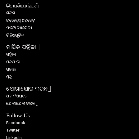
செயல்பாடுகள்
ଘଟଣା
ଇଭେଣ୍ଟସ୍ ଅପଡେଟ୍ |
ଫଟୋ ଗ୍ୟାଲେରୀ
ଭିଡିଓଗୁଡିକ
ମାସିକ ପତ୍ରିକା |
ପତ୍ରିକା
ସଦସ୍ୟତା
ପ୍ରଚାର
ଶୁଳ୍କ
ଯୋଗାଯୋଗ କରନ୍ତୁ |
ଆମ ବିଷୟରେ
ଯୋଗାଯୋଗ କରନ୍ତୁ |
Follow Us
Facebook
Twitter
LinkedIn