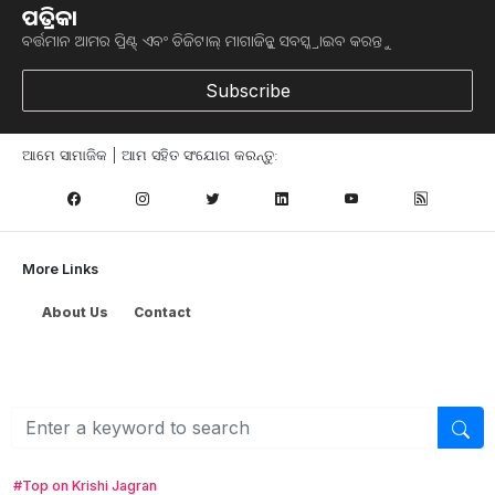
ପତ୍ରିକା
ବର୍ତ୍ତମାନ ଆମର ପ୍ରିଣ୍ଟ୍ ଏବଂ ଡିଜିଟାଲ୍ ମାଗାଜିନ୍କୁ ସବସ୍କ୍ରାଇବ କରନ୍ତୁ
Subscribe
ଆମେ ସାମାଜିକ | ଆମ ସହିତ ସଂଯୋଗ କରନ୍ତୁ:
More Links
About Us
Contact
Browse
କୃଷି ଖବର
ମତ୍ସ୍ୟ ଓ ପଶୁ ପାଳନ
ସ୍ୱାସ୍ଥ୍ୟ ଏବଂ ଜୀବନଶୈଳୀ
ସରକାରୀ ଯୋଜନା
#Top on Krishi Jagran