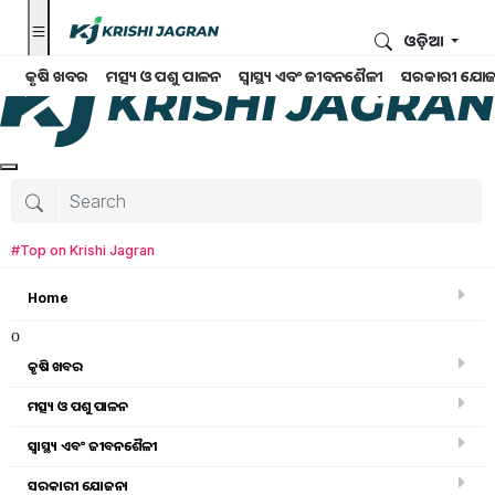
ଓଡ଼ିଆ
କୃଷି ଖବର
ମତ୍ସ୍ୟ ଓ ପଶୁ ପାଳନ
ସ୍ୱାସ୍ଥ୍ୟ ଏବଂ ଜୀବନଶୈଳୀ
ସରକାରୀ ଯୋଜ
#Top on Krishi Jagran
Home
o
କୃଷି ଖବର
ମତ୍ସ୍ୟ ଓ ପଶୁ ପାଳନ
Search for
:
ସ୍ୱାସ୍ଥ୍ୟ ଏବଂ ଜୀବନଶୈଳୀ
cattle care in summer
ସରକାରୀ ଯୋଜନା