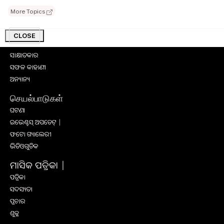
ଉଦ୍ୟାନ କୃଷି
More Topics
କୃଷି ବିଶ୍ବକୋଷ
କୃଷି ଉପକରଣ
CLOSE
କୃଷି ପ୍ରଶିକ୍ଷଣ
ସାକ୍ଷାତକାର
ସଫଳ କାହାଣୀ
ଅନ୍ୟାନ୍ୟ
செயல்பாடுகள்
ଘଟଣା
ଇଭେଣ୍ଟସ୍ ଅପଡେଟ୍ |
ଫଟୋ ଗ୍ୟାଲେରୀ
ଭିଡିଓଗୁଡିକ
ମାସିକ ପତ୍ରିକା |
ପତ୍ରିକା
ସଦସ୍ୟତା
ପ୍ରଚାର
ଶୁଳ୍କ