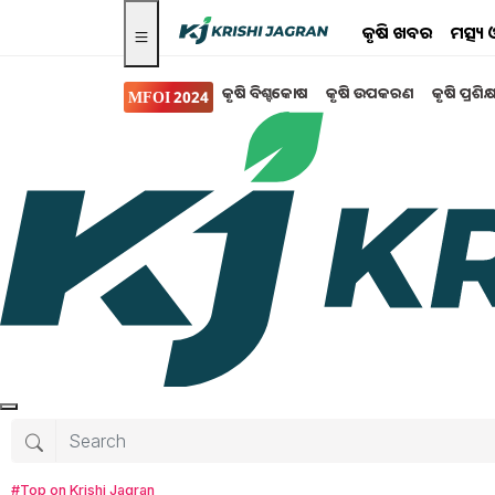
କୃଷି ଖବର
ମତ୍ସ୍
କୃଷି ବିଶ୍ବକୋଷ
କୃଷି ଉପକରଣ
କୃଷି ପ୍ରଶିକ
MFOI 2024
Search for
:
edible oils price cut
Tax relief on edible oils
#Top on Krishi Jagran