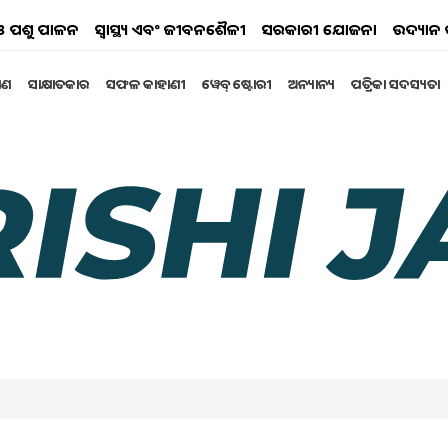
ୟ ଓ ପଶୁ ପାଳନ
ସ୍ୱାସ୍ଥ୍ୟ ଏବଂ ଜୀବନଶୈଳୀ
ସରକାରୀ ଯୋଜନା
ଉଦ୍ୟାନ 
୍ଷଣ
ସାକ୍ଷାତକାର
ସଫଳ କାହାଣୀ
ୱେବ୍ ଷ୍ଟୋରୀ
ଅନ୍ୟାନ୍ୟ
ପତ୍ରିକା ସଦସ୍ୟତା