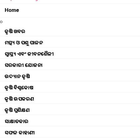
Home
o
କୃଷି ଖବର
ମତ୍ସ୍ୟ ଓ ପଶୁ ପାଳନ
ସ୍ୱାସ୍ଥ୍ୟ ଏବଂ ଜୀବନଶୈଳୀ
ସରକାରୀ ଯୋଜନା
ଉଦ୍ୟାନ କୃଷି
କୃଷି ବିଶ୍ବକୋଷ
କୃଷି ଉପକରଣ
କୃଷି ପ୍ରଶିକ୍ଷଣ
செயல்பாடுகள்
Browse
କୃଷି ଖବର
ଘଟଣା
ସାକ୍ଷାତକାର
ମତ୍ସ୍ୟ ଓ ପଶୁ ପାଳନ
ଇଭେଣ୍ଟସ୍ ଅପଡେଟ୍ |
ସଫଳ କାହାଣୀ
ସ୍ୱାସ୍ଥ୍ୟ ଏବଂ ଜୀବନଶୈଳୀ
ଫଟୋ ଗ୍ୟାଲେରୀ