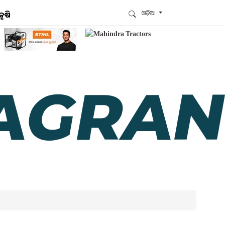
ଓଡ଼ିଆ
କୃଷି
ଆମେ ହ୍ବାଟ୍ସଆପ୍‌ରେ ଅଛୁ ! ଆମ ହ୍ବାଟ୍ସଆପ ଗ୍ରୁପରେ
ଯୋଗଦିଅନ୍ତୁ ଏବଂ ଆପଙ୍କୁ ଆବଶ୍ୟକ ହେଉଥିବା ସବୁ
ଗୁରୁତ୍ବପୂର୍ଣ୍ଣ ଅପଡେଟ୍‌ ପାଆନ୍ତୁ ପ୍ରତିଦିନ ।
ହ୍ବାଟ୍ସଆପରେ ଜଏନ କରନ୍ତୁ
ଆମ ନ୍ୟୁଜଲେଟରକୁ ସବସ୍କ୍ରାଇବ୍ କରନ୍ତୁ । ଆପଣ ଆପଣଙ୍କ
ଆଗ୍ରହ ଥିବା ଟପିକ୍‌ ବାଛିବେ ଏବଂ ଆମେ ଆପଣଙ୍କୁ ବଛା ବଛା
ନ୍ୟୁଜ ଓ ଆପଣଙ୍କ ପସନ୍ଦ ଅନୁଯାୟୀ ଲାଟେଷ୍ଟ ଅପଡେଟ୍‌
ପଠାଇଦେବୁ ।