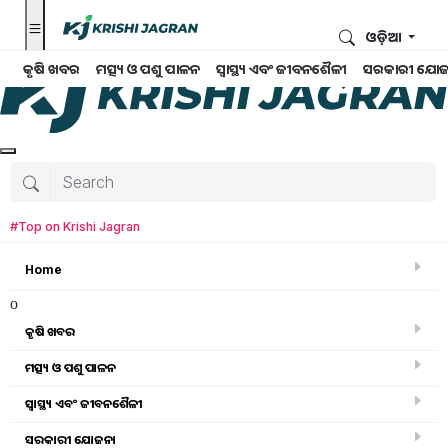
ଓଡ଼ିଆ
କୃଷି ଖବର
ମତ୍ସ୍ୟ ଓ ପଶୁ ପାଳନ
ସ୍ୱାସ୍ଥ୍ୟ ଏବଂ ଜୀବନଶୈଳୀ
ସରକାରୀ ଯୋଜ
#Top on Krishi Jagran
Home
o
କୃଷି ଖବର
ମତ୍ସ୍ୟ ଓ ପଶୁ ପାଳନ
Search for
:
ସ୍ୱାସ୍ଥ୍ୟ ଏବଂ ଜୀବନଶୈଳୀ
green chilly
ସରକାରୀ ଯୋଜନା