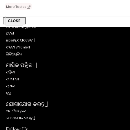
ସାକ୍ଷାତକାର
More Topics
ସଫଳ କାହାଣୀ
ଅନ୍ୟାନ୍ୟ
CLOSE
செயல்பாடுகள்
ଘଟଣା
ଇଭେଣ୍ଟସ୍ ଅପଡେଟ୍ |
ଫଟୋ ଗ୍ୟାଲେରୀ
ଭିଡିଓଗୁଡିକ
ମାସିକ ପତ୍ରିକା |
ପତ୍ରିକା
ସଦସ୍ୟତା
ପ୍ରଚାର
ଶୁଳ୍କ
ଯୋଗାଯୋଗ କରନ୍ତୁ |
ଆମ ବିଷୟରେ
ଯୋଗାଯୋଗ କରନ୍ତୁ |
Follow Us