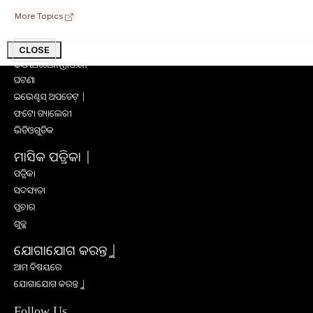
ସାକ୍ଷାତକାର
More Topics
ସଫଳ କାହାଣୀ
ଅନ୍ୟାନ୍ୟ
CLOSE
செயல்பாடுகள்
ଘଟଣା
ଇଭେଣ୍ଟସ୍ ଅପଡେଟ୍ |
ଫଟୋ ଗ୍ୟାଲେରୀ
ଭିଡିଓଗୁଡିକ
ମାସିକ ପତ୍ରିକା |
ପତ୍ରିକା
ସଦସ୍ୟତା
ପ୍ରଚାର
ଶୁଳ୍କ
ଯୋଗାଯୋଗ କରନ୍ତୁ |
ଆମ ବିଷୟରେ
ଯୋଗାଯୋଗ କରନ୍ତୁ |
Follow Us