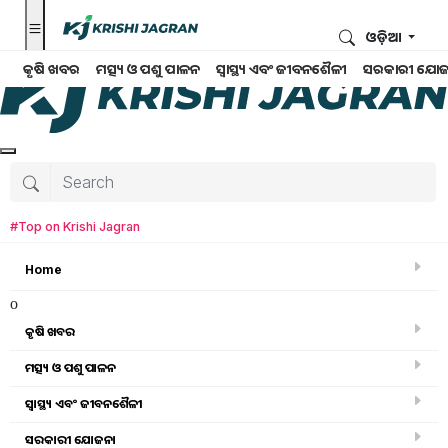
ଓଡ଼ିଆ
କୃଷି ଖବର
ମତ୍ସ୍ୟ ଓ ପଶୁ ପାଳନ
ସ୍ୱାସ୍ଥ୍ୟ ଏବଂ ଜୀବନଶୈଳୀ
ସରକାରୀ ଯୋଜ
#Top on Krishi Jagran
Home
o
କୃଷି ଖବର
ମତ୍ସ୍ୟ ଓ ପଶୁ ପାଳନ
Search for
:
ସ୍ୱାସ୍ଥ୍ୟ ଏବଂ ଜୀବନଶୈଳୀ
lychee farming
ସରକାରୀ ଯୋଜନା