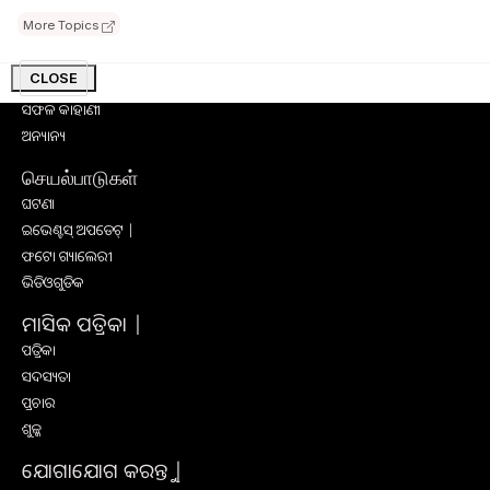
କୃଷି ବିଶ୍ବକୋଷ
More Topics
କୃଷି ଉପକରଣ
କୃଷି ପ୍ରଶିକ୍ଷଣ
CLOSE
ସାକ୍ଷାତକାର
ସଫଳ କାହାଣୀ
ଅନ୍ୟାନ୍ୟ
செயல்பாடுகள்
ଘଟଣା
ଇଭେଣ୍ଟସ୍ ଅପଡେଟ୍ |
ଫଟୋ ଗ୍ୟାଲେରୀ
ଭିଡିଓଗୁଡିକ
ମାସିକ ପତ୍ରିକା |
ପତ୍ରିକା
ସଦସ୍ୟତା
ପ୍ରଚାର
ଶୁଳ୍କ
ଯୋଗାଯୋଗ କରନ୍ତୁ |