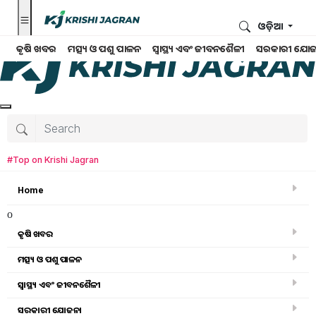
ଓଡ଼ିଆ
କୃଷି ଖବର
ମତ୍ସ୍ୟ ଓ ପଶୁ ପାଳନ
ସ୍ୱାସ୍ଥ୍ୟ ଏବଂ ଜୀବନଶୈଳୀ
ସରକାରୀ ଯୋଜ
#Top on Krishi Jagran
Home
o
କୃଷି ଖବର
ମତ୍ସ୍ୟ ଓ ପଶୁ ପାଳନ
Search for
:
ସ୍ୱାସ୍ଥ୍ୟ ଏବଂ ଜୀବନଶୈଳୀ
paddy threshers
ସରକାରୀ ଯୋଜନା