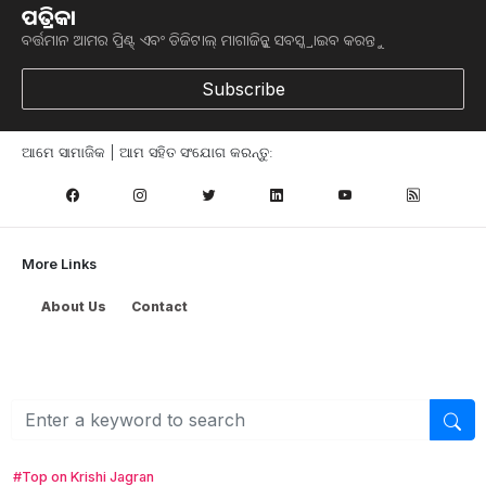
ପତ୍ରିକା
ବର୍ତ୍ତମାନ ଆମର ପ୍ରିଣ୍ଟ୍ ଏବଂ ଡିଜିଟାଲ୍ ମାଗାଜିନ୍କୁ ସବସ୍କ୍ରାଇବ କରନ୍ତୁ
Subscribe
ଆମେ ସାମାଜିକ | ଆମ ସହିତ ସଂଯୋଗ କରନ୍ତୁ:
More Links
About Us
Contact
Browse
କୃଷି ଖବର
ମତ୍ସ୍ୟ ଓ ପଶୁ ପାଳନ
ସ୍ୱାସ୍ଥ୍ୟ ଏବଂ ଜୀବନଶୈଳୀ
ସରକାରୀ ଯୋଜନା
ଉଦ୍ୟାନ କୃଷି
#Top on Krishi Jagran