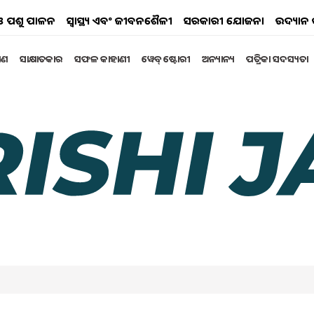
ୟ ଓ ପଶୁ ପାଳନ
ସ୍ୱାସ୍ଥ୍ୟ ଏବଂ ଜୀବନଶୈଳୀ
ସରକାରୀ ଯୋଜନା
ଉଦ୍ୟାନ 
୍ଷଣ
ସାକ୍ଷାତକାର
ସଫଳ କାହାଣୀ
ୱେବ୍ ଷ୍ଟୋରୀ
ଅନ୍ୟାନ୍ୟ
ପତ୍ରିକା ସଦସ୍ୟତା