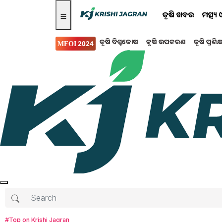
କୃଷି ଖବର
ମତ୍ସ୍
କୃଷି ବିଶ୍ବକୋଷ
କୃଷି ଉପକରଣ
କୃଷି ପ୍ରଶିକ
MFOI 2024
Search for
:
protect animals
protect animals from heat wave
#Top on Krishi Jagran