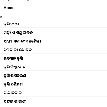
Home
o
କୃଷି ଖବର
ମତ୍ସ୍ୟ ଓ ପଶୁ ପାଳନ
ସ୍ୱାସ୍ଥ୍ୟ ଏବଂ ଜୀବନଶୈଳୀ
ସରକାରୀ ଯୋଜନା
ଉଦ୍ୟାନ କୃଷି
କୃଷି ବିଶ୍ବକୋଷ
କୃଷି ଉପକରଣ
କୃଷି ପ୍ରଶିକ୍ଷଣ
செயல்பாடுகள்
Browse
କୃଷି ଖବର
ଘଟଣା
ସାକ୍ଷାତକାର
ମତ୍ସ୍ୟ ଓ ପଶୁ ପାଳନ
ଇଭେଣ୍ଟସ୍ ଅପଡେଟ୍ |
ସଫଳ କାହାଣୀ
ସ୍ୱାସ୍ଥ୍ୟ ଏବଂ ଜୀବନଶୈଳୀ
ଫଟୋ ଗ୍ୟାଲେରୀ