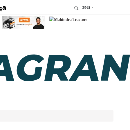
ଓଡ଼ିଆ
କୃଷି
ଆମେ ହ୍ବାଟ୍ସଆପ୍‌ରେ ଅଛୁ ! ଆମ ହ୍ବାଟ୍ସଆପ ଗ୍ରୁପରେ
ଯୋଗଦିଅନ୍ତୁ ଏବଂ ଆପଙ୍କୁ ଆବଶ୍ୟକ ହେଉଥିବା ସବୁ
ଗୁରୁତ୍ବପୂର୍ଣ୍ଣ ଅପଡେଟ୍‌ ପାଆନ୍ତୁ ପ୍ରତିଦିନ ।
ହ୍ବାଟ୍ସଆପରେ ଜଏନ କରନ୍ତୁ
ଆମ ନ୍ୟୁଜଲେଟରକୁ ସବସ୍କ୍ରାଇବ୍ କରନ୍ତୁ । ଆପଣ ଆପଣଙ୍କ
ଆଗ୍ରହ ଥିବା ଟପିକ୍‌ ବାଛିବେ ଏବଂ ଆମେ ଆପଣଙ୍କୁ ବଛା ବଛା
ନ୍ୟୁଜ ଓ ଆପଣଙ୍କ ପସନ୍ଦ ଅନୁଯାୟୀ ଲାଟେଷ୍ଟ ଅପଡେଟ୍‌
ପଠାଇଦେବୁ ।