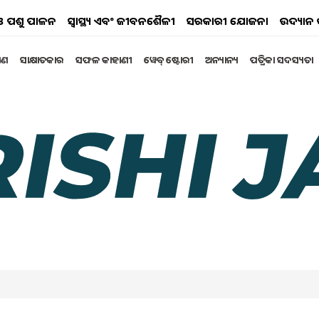
ୟ ଓ ପଶୁ ପାଳନ
ସ୍ୱାସ୍ଥ୍ୟ ଏବଂ ଜୀବନଶୈଳୀ
ସରକାରୀ ଯୋଜନା
ଉଦ୍ୟାନ 
୍ଷଣ
ସାକ୍ଷାତକାର
ସଫଳ କାହାଣୀ
ୱେବ୍ ଷ୍ଟୋରୀ
ଅନ୍ୟାନ୍ୟ
ପତ୍ରିକା ସଦସ୍ୟତା
unches web portal for farmers
stently exceeded
purchase below MSP: Union Agriculture Minister Shivraj