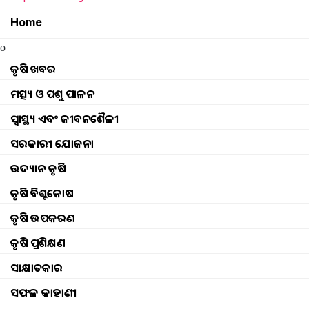
Union Minister for Agriculture and Farmers' 
farmers at Narayangaon, Pune, on the sixth d
Home
o
Instructions to States to launch a campaign for 
କୃଷି ଖବର
A major gift for farmers — Insurance claim am
ମତ୍ସ୍ୟ ଓ ପଶୁ ପାଳନ
Pradhan Mantri Fasal Bima Yojana
ସ୍ୱାସ୍ଥ୍ୟ ଏବଂ ଜୀବନଶୈଳୀ
Union Agriculture Minister Shri Shivraj Singh
ସରକାରୀ ଯୋଜନା
agriculture sector
ଉଦ୍ୟାନ କୃଷି
Union Agriculture Minister Shri Shivraj Sing
କୃଷି ବିଶ୍ବକୋଷ
students
କୃଷି ଉପକରଣ
33rd meeting of National Horticulture Board 
କୃଷି ପ୍ରଶିକ୍ଷଣ
Shri Shivraj Singh Chouhan
ସାକ୍ଷାତକାର
Union Agriculture Minister is reviewing agricu
ସଫଳ କାହାଣୀ