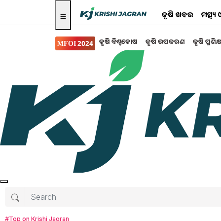
କୃଷି ଖବର
ମତ୍ସ୍
କୃଷି ବିଶ୍ବକୋଷ
କୃଷି ଉପକରଣ
କୃଷି ପ୍ରଶିକ
MFOI 2024
Search for
:
shivraj singh chouhan
Union Minister Shri Shivraj Singh Chouhan la
Women’s participation in the scheme has consi
State governments to ensure that there is no 
Singh Chouhan
#Top on Krishi Jagran