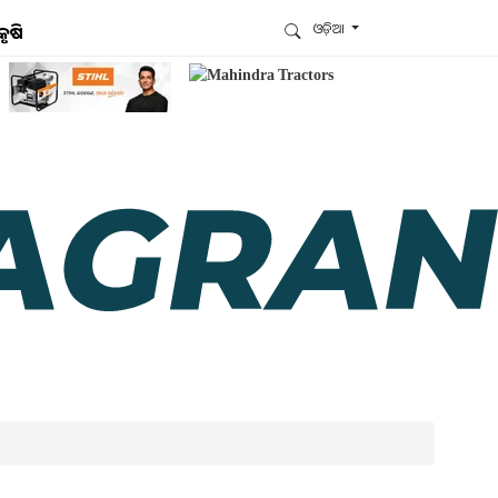
ଓଡ଼ିଆ
କୃଷି
ଆମେ ହ୍ବାଟ୍ସଆପ୍‌ରେ ଅଛୁ ! ଆମ ହ୍ବାଟ୍ସଆପ ଗ୍ରୁପରେ
ଯୋଗଦିଅନ୍ତୁ ଏବଂ ଆପଙ୍କୁ ଆବଶ୍ୟକ ହେଉଥିବା ସବୁ
ଗୁରୁତ୍ବପୂର୍ଣ୍ଣ ଅପଡେଟ୍‌ ପାଆନ୍ତୁ ପ୍ରତିଦିନ ।
ହ୍ବାଟ୍ସଆପରେ ଜଏନ କରନ୍ତୁ
ଆମ ନ୍ୟୁଜଲେଟରକୁ ସବସ୍କ୍ରାଇବ୍ କରନ୍ତୁ । ଆପଣ ଆପଣଙ୍କ
ଆଗ୍ରହ ଥିବା ଟପିକ୍‌ ବାଛିବେ ଏବଂ ଆମେ ଆପଣଙ୍କୁ ବଛା ବଛା
ନ୍ୟୁଜ ଓ ଆପଣଙ୍କ ପସନ୍ଦ ଅନୁଯାୟୀ ଲାଟେଷ୍ଟ ଅପଡେଟ୍‌
ପଠାଇଦେବୁ ।