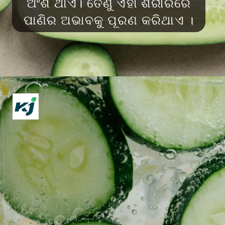
ଅଂଶ ଥାଏ। ତେଣୁ ଏହା ଶରୀରରେ
ପାଣିର ଅଭାବକୁ ପୂରଣ କରିଥାଏ ।