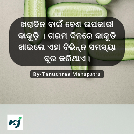
ଖରାଦିନ ବାଇଁ ବେଶ ଉପକାରୀ
କାକୁଡ଼ି । ଗରମ ଦିନରେ କାକୁଡି
ଖାଇଲେ ଏହା ବିଭିନ୍ନ ସମସ୍ୟା
ଦୂର କରିଥାଏ।
By-Tanushree Mahapatra