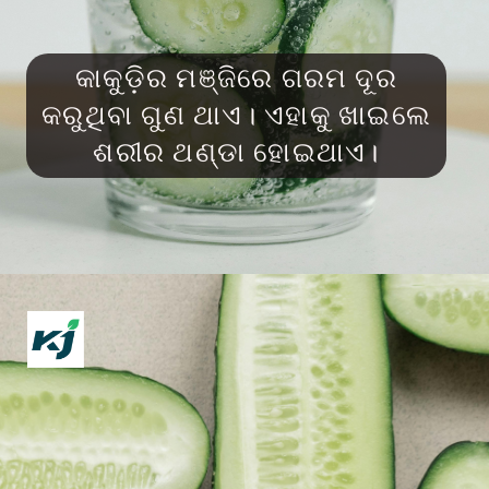
କାକୁଡ଼ିର ମଞ୍ଜିରେ ଗରମ ଦୂର
କରୁଥିବା ଗୁଣ ଥାଏ। ଏହାକୁ ଖାଇଲେ
ଶରୀର ଥଣ୍ଡା ହୋଇଥାଏ।