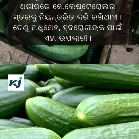
ଶରୀରରେ କୋଲେଷ୍ଟେରୋଲର
ସ୍ତରକୁ ନିୟନ୍ତ୍ରିତ କରି ରଖିଥାଏ।
ତେଣୁ ମଧୁମେହ, ହୃଦରୋଗୀଙ୍କ ପାଇଁ
ଏହା ଉପକାରୀ।