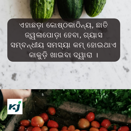
ଏହାଛଡ଼ା କୋଷ୍ଠକାଠିନ୍ୟ, ଛାତି
ଜ୍ୱଳାପୋଡ଼ା ହେବା, ଗ୍ୟାସ
ସମ୍ବନ୍ଧୀୟ ସମସ୍ୟା କମ୍ ହୋଇଥାଏ
କାକୁଡ଼ି ଖାଇବା ଦ୍ୱାରା ।