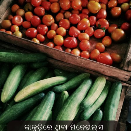
କାକୁଡ଼ିରେ ଥିବା ମିନେରାଲ୍ସ