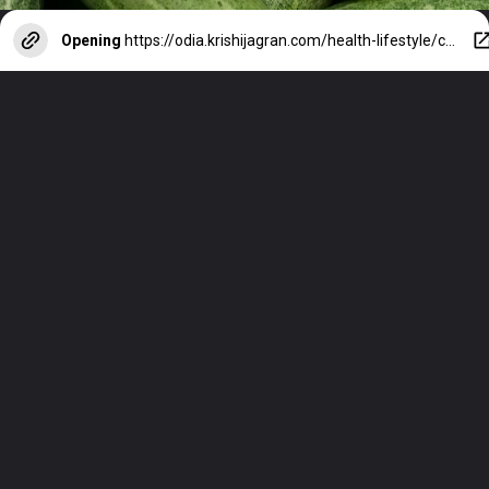
Opening
https://odia.krishijagran.com/health-lifestyle/cucumber-water-know-the-health-benefits/