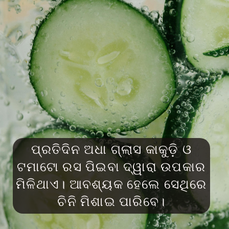
ପ୍ରତିଦିନ ଅଧା ଗ୍ଲାସ କାକୁଡ଼ି ଓ
ଟମାଟୋ ରସ ପିଇବା ଦ୍ୱାରା ଉପକାର
ମିଳିଥାଏ। ଆବଶ୍ୟକ ହେଲେ ସେଥିରେ
ଚିନି ମିଶାଇ ପାରିବେ।