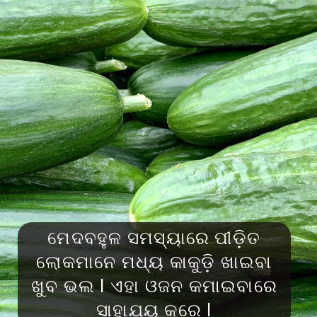
ମେଦବହୁଳ ସମସ୍ୟାରେ ପୀଡ଼ିତ
ଲୋକମାନେ ମଧ୍ୟ କାକୁଡ଼ି ଖାଇବା
ଖୁବ ଭଲ l ଏହା ଓଜନ କମାଇବାରେ
ସାହାଯ୍ୟ କରେ l