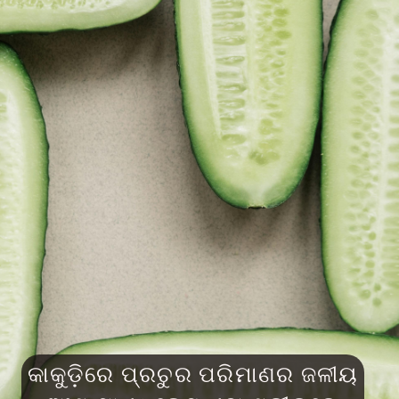
କାକୁଡ଼ିରେ ପ୍ରଚୁର ପରିମାଣର ଜଳୀୟ