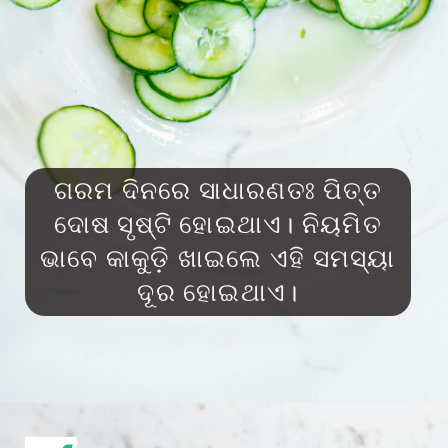
ଗରମ ଦିନରେ ସାଧାରଣତଃ ପିତ୍ତ
ଦୋଷ ସୃଷ୍ଟି ହୋଇଥାଏ। ନିୟମିତ
ଭାବେ କାକୁଡ଼ି ଖାଇଲେ ଏହି ସମସ୍ୟା
ଦୂର ହୋଇଥାଏ।