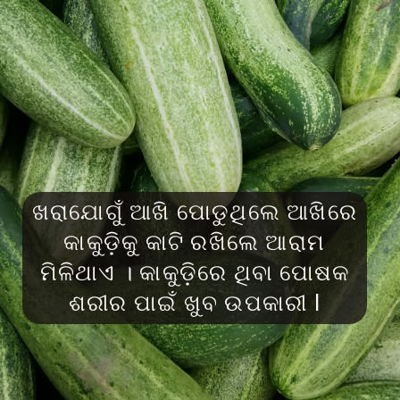
ଖରାଯୋଗୁଁ ଆଖି ପୋଡୁଥିଲେ ଆଖିରେ
କାକୁଡ଼ିକୁ କାଟି ରଖିଲେ ଆରାମ
ମିଳିଥାଏ । କାକୁଡ଼ିରେ ଥିବା ପୋଷକ
ଶରୀର ପାଇଁ ଖୁବ ଉପକାରୀ l