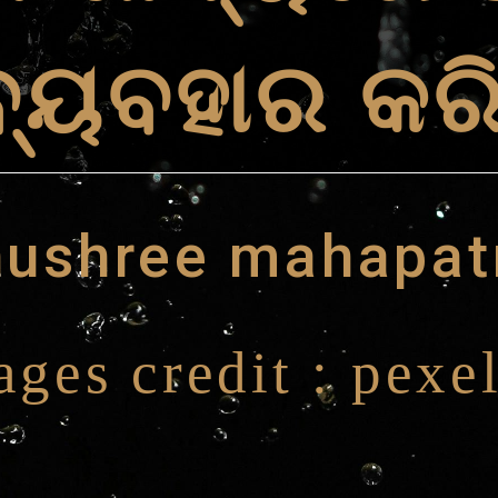
ବ୍ୟବହାର କର
nushree mahapat
ges credit : pexe