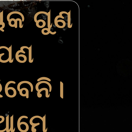
ୟକ ଗୁଣ
ଆପଣ
ିବେନି।
 ଆମେ