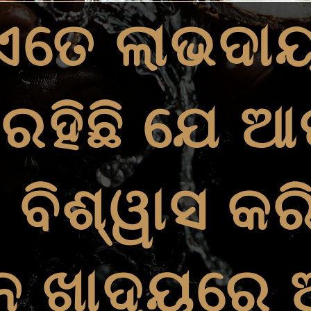
ଏତେ ଲାଭଦା
 ରହିଛି ଯେ 
 ବିଶ୍ୱାସ କର
ନ୍ନ ଖାଦ୍ୟରେ