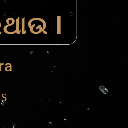
ିଥାଉ l
ra
ls