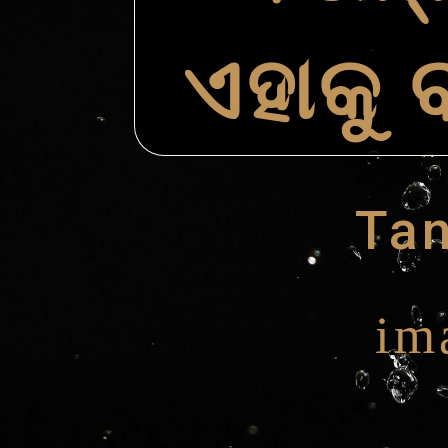
ଏହାକୁ 
Ta
ima