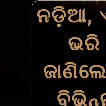
ନଡ଼ିଆ, 
ଭରି
ଜାଣିଲେ
ବିଭି