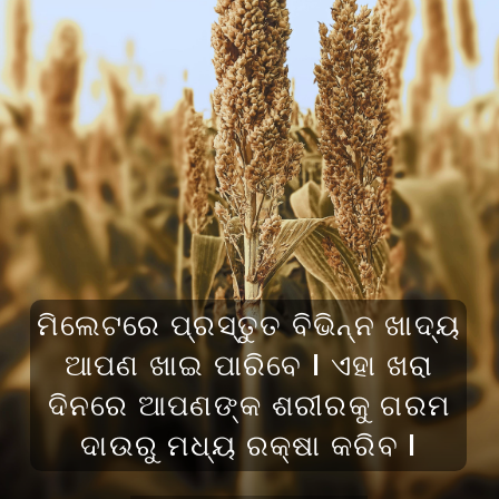
ମିଲେଟରେ ପ୍ରସ୍ତୁତ ବିଭିନ୍ନ ଖାଦ୍ୟ
ଆପଣ ଖାଇ ପାରିବେ l ଏହା ଖରା
ଦିନରେ ଆପଣଙ୍କ ଶରୀରକୁ ଗରମ
ଦାଉରୁ ମଧ୍ୟ ରକ୍ଷା କରିବ l