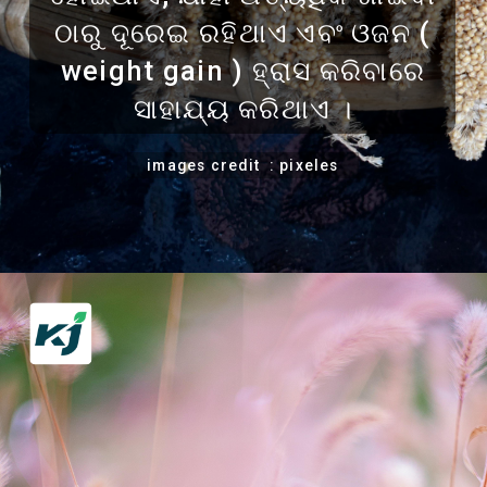
ଠାରୁ ଦୂରେଇ ରହିଥାଏ ଏବଂ ଓଜନ (
weight gain ) ହ୍ରାସ କରିବାରେ
ସାହାଯ୍ୟ କରିଥାଏ ।
images credit : pixeles