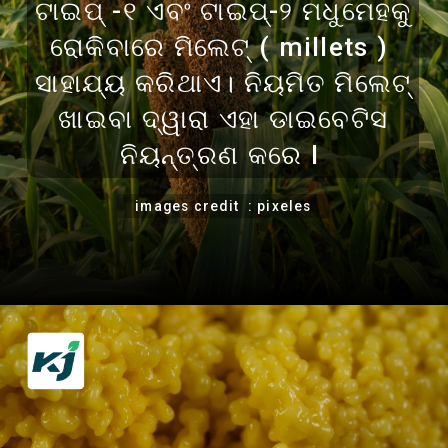
ଟାଇପ୍ -୧ ଏବଂ ଟାଇପ୍-୨ ମଧୁମେହକୁ
ରୋକିବାରେ ମିଲେଟ୍ ( millets )
ସାହାଯ୍ୟ କରିଥାଏ। ନିୟମିତ ମିଲେଟ୍
ଖାଇବା ଦ୍ୱାରା ଏହା ଡାଇବେଟିସ
ନିୟନ୍ତ୍ରଣ କରେ l
images credit : pixeles