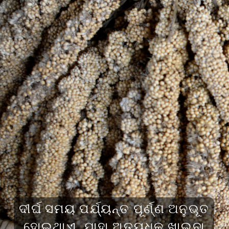
ଦୀର୍ଘ ସମୟ ପର୍ଯ୍ୟନ୍ତ ପୂର୍ଣ୍ଣ ଅନୁଭୂତ
ହୋଇଥାଏ, ଯାହା ଅତ୍ୟଧିକ ଖାଇବା