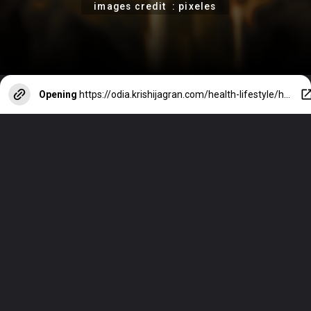
images credit : pixeles
Opening
https://odia.krishijagran.com/health-lifestyle/healthy-millets-for-health/?utm_source=webstories