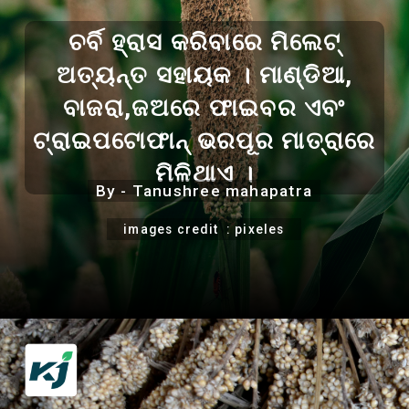
ଚର୍ବି ହ୍ରାସ କରିବାରେ ମିଲେଟ୍
ଅତ୍ୟନ୍ତ ସହାୟକ । ମାଣ୍ଡିଆ,
ବାଜରା,ଜଅରେ ଫାଇବର ଏବଂ
ଟ୍ରାଇପଟୋଫାନ୍ ଭରପୂର ମାତ୍ରାରେ
ମିଳିଥାଏ ।
By - Tanushree mahapatra
images credit : pixeles