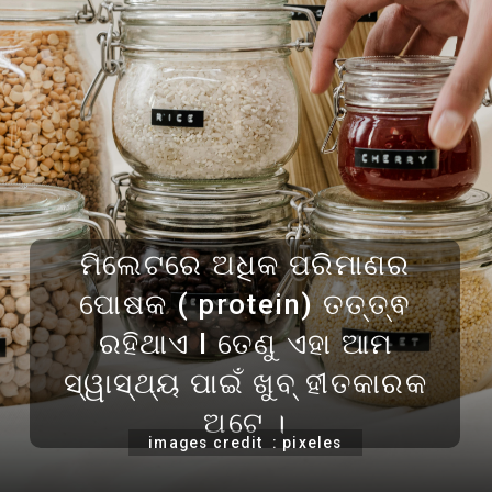
ମିଲେଟରେ ଅଧିକ ପରିମାଣର
ପୋଷକ ( protein) ତତ୍ତ୍ଵ
ରହିଥାଏ l ତେଣୁ ଏହା ଆମ
ସ୍ୱାସ୍ଥ୍ୟ ପାଇଁ ଖୁବ୍ ହୀତକାରକ
ଅଟେ ।
images credit : pixeles