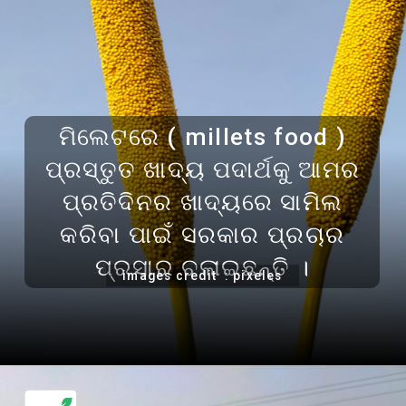
ମିଲେଟରେ ( millets food )
ପ୍ରସ୍ତୁତ ଖାଦ୍ୟ ପଦାର୍ଥକୁ ଆମର
ପ୍ରତିଦିନର ଖାଦ୍ୟରେ ସାମିଲ
କରିବା ପାଇଁ ସରକାର ପ୍ରଚାର
ପ୍ରସାର ଚଲାଇଛନ୍ତି ।
images credit : pixeles