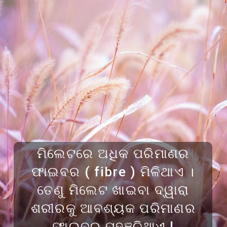
ମିଲେଟରେ ଅଧିକ ପରିମାଣର
ଫାଇବର ( fibre ) ମିଳିଥାଏ ।
ତେଣୁ ମିଲେଟ ଖାଇବା ଦ୍ୱାରା
ଶରୀରକୁ ଆବଶ୍ୟକ ପରିମାଣର
ଫାଇବର ପହଞ୍ଚିଥାଏ l