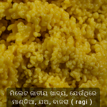
ମିଲେଟ ଜାତୀୟ ଖାଦ୍ୟ, ଯେଉଁଥିରେ
ମାଣ୍ଡିଆ, ଯଅ, ବାଜରା ( ragi )