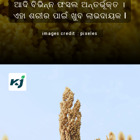
ଆଦି ବିଭିନ୍ନ ଫସଲ ଅନ୍ତର୍ଭୂକ୍ତ ।
ଏହା ଶରୀର ପାଇଁ ଖୁବ ଲାଭଦାୟକ l
images credit : pixeles