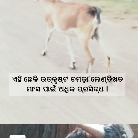
ଏହି ଛେଳି ଉତ୍କୃଷ୍ଟ ଚମଡ଼ା ଲେଣ୍ଡିଖତ
ମାଂସ ପାଇଁ ଅଧିକ ପ୍ରସିଦ୍ଧ l