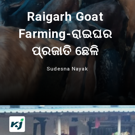
Raigarh Goat
Farming-ରାଇଘର
ପ୍ରଜାତି ଛେଳି
Sudesna Nayak