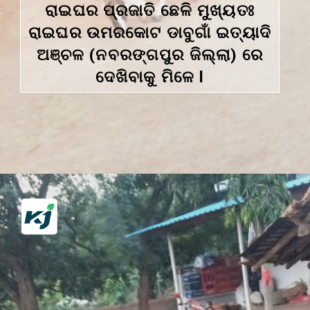
ରାଇଘର ପ୍ରଜାତି ଛେଳି ମୁଖ୍ୟତଃ
ରାଇଘର ଉମରକୋଟ ଡାବୁଗାଁ ଇତ୍ୟାଦି
ଅଞ୍ଚଳ (ନବରଙ୍ଗପୁର ଜିଲ୍ଲା) ରେ
ଦେଖିବାକୁ ମିଳେ l