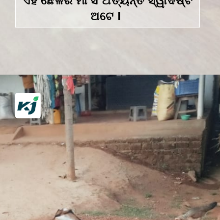
ଏହି ଛେଳିର ମାଂସ ଅତ୍ୟନ୍ତ ସ୍ୱାଦିଷ୍ଟ
ଅଟେ l