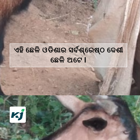
ଏହି ଛେଳି ଓଡିଶାର ସର୍ବଶ୍ରେଷ୍ଠ ଦେଶୀ
ଛେଳି ଅଟେ l