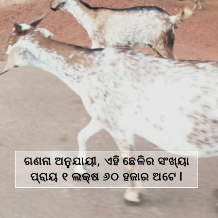
ଗଣନା ଅନୁଯାୟୀ, ଏହି ଛେଳିର ସଂଖ୍ୟା
ପ୍ରାୟ ୧ ଲକ୍ଷ ୬୦ ହଜାର ଅଟେ l