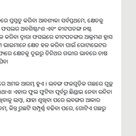
େ ପ୍ରସ୍ତୁତ କରିବା ଆବଶ୍ୟକ। ସର୍ବପ୍ରଥମେ, କ୍ଷେତକୁ
ର୍ବ ଫସଲର ଅବଶିଷ୍ଟାଂଶ ଏବଂ କୀଟପତଙ୍ଗ ନଷ୍ଟ
ହଳ କରିବା ଦ୍ଵାରା ଫସଲରେ କୀଟପତଙ୍ଗର ଆକ୍ରମଣ ହ୍ରାସ
ଷୀ ଭାଇମାନେ କ୍ଷେତ ହଳ କରିବା ପାଇଁ ରୋଟାଭେଟର
୍ୟରେ କ୍ଷେତକୁ ଦୁଇରୁ ତିନିଥର ଗଭୀର ଭାବରେ ଚାଷ
ଯିବ।
ରେ ଅମଳ ଆରମ୍ଭ ହୁଏ । ଲବଙ୍ଗ ଫଳଗୁଡ଼ିକ ଗଛରେ ଗୁଚ୍ଛ
 ଏହାର ଫୁଲ ଫୁଟିବା ପୂର୍ବରୁ ଛିଣ୍ଡାଇ ନେବା ଉଚିତ।
ବାକୁ ଲମ୍ବା, ଯାହା ଶୁଖିବା ପରେ ଲବଙ୍ଗର ଆକାର
 କିନ୍ତୁ ଗଛଟି ସମ୍ପୂର୍ଣ୍ଣ ବଢିବା ପରେ, ଗୋଟିଏ ଗଛରୁ