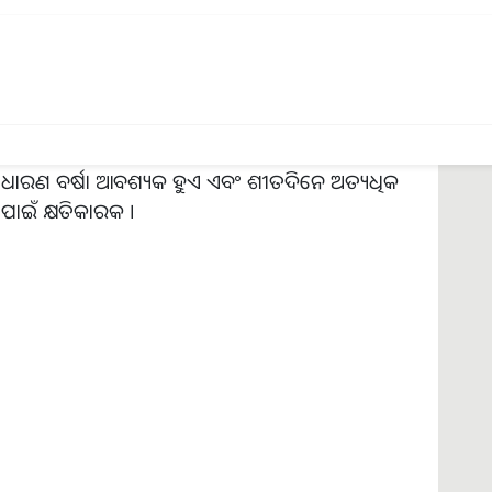
େ ଜଳବାୟୁ ଏବଂ ଭୂମିର ଉର୍ବରତା ଭିନ୍ନ ଭିନ୍ନ
ିଆ ଦୋରସା ମାଟି ଲବଙ୍ଗ ଚାଷ ପାଇଁ ଉପଯୁକ୍ତ।
 ନୁହେଁ। ପାଣି ଜମି ରହିଲେ, ଏହାର ଗଛଗୁଡ଼ିକର କ୍ଷତି
ସାଧାରଣ ବର୍ଷା ଆବଶ୍ୟକ ହୁଏ ଏବଂ ଶୀତଦିନେ ଅତ୍ୟଧିକ
ପାଇଁ କ୍ଷତିକାରକ ।