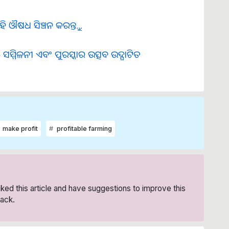
ଔଷଧ ସିଞ୍ଚନ କରନ୍ତୁ...
 ସମ୍ମିଳନୀ ଏବଂ ପୁରସ୍କାର ଉତ୍ସବ ଉଦ୍ଘାଟିତ
make profit
profitable farming
liked this article and have suggestions to improve this
ack.