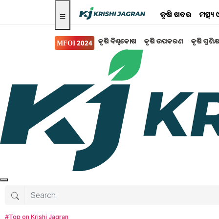
କୃଷି ଖବର
ମତ୍ସ୍
କୃଷି ବିଶ୍ବକୋଷ
କୃଷି ଉପକରଣ
କୃଷି ପ୍ରଶିକ
MFOI 2024
କୃଷି ବିଶ୍ବକୋଷ
Clove Farming: ଏହି ମ
ଲବଙ୍ଗ ଚାଷ । ଲବଙ୍ଗ ଚାଷ କରି ଆପଣ ପ୍ରତି ଏକର ପ୍ରତ
ଏକ ମସଲାଜାତୀୟ ଫସଲ। ବଜାରରେ ଏହାର ଚାହିଦା ସବୁ
ଜୀବାଣୁନାଶକ ଏବଂ ଯନ୍ତ୍ରଣା ନିବାରକ ଭାବରେ ମଧ୍ୟ ବ
Tanushree Mahapatra
Friday, 09 May 
#Top on Krishi Jagran