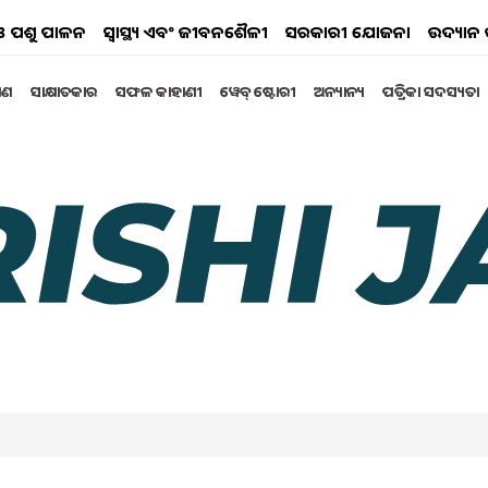
ୟ ଓ ପଶୁ ପାଳନ
ସ୍ୱାସ୍ଥ୍ୟ ଏବଂ ଜୀବନଶୈଳୀ
ସରକାରୀ ଯୋଜନା
ଉଦ୍ୟାନ 
୍ଷଣ
ସାକ୍ଷାତକାର
ସଫଳ କାହାଣୀ
ୱେବ୍ ଷ୍ଟୋରୀ
ଅନ୍ୟାନ୍ୟ
ପତ୍ରିକା ସଦସ୍ୟତା
ସଲା ଚାଷୀଙ୍କୁ ଧନୀ କରିଥାଏ!
ି ବାର୍ଷିକ ୨ ରୁ ୨.୫ ଲକ୍ଷ ଟଙ୍କା ରୋଜଗାର କରିପାରିବେ। ଲବଙ୍ଗ
ବେଳେ ରହିଥାଏ। ଏହାର ତିକ୍ତ ସ୍ୱାଦ ହେତୁ, ଏହାକୁ
୍ୟବହୃତ ହୁଏ।
2025 11:13 AM