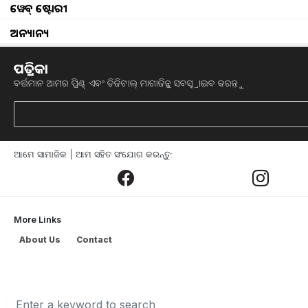
ୱେବ୍ ଷ୍ଟୋରୀ
ଅନ୍ୟାନ୍ୟ
ପତ୍ରିକା
Clove farming that gives yo
ବର୍ତ୍ତମାନ ଆମର ପ୍ରିଣ୍ଟ୍ ଏବଂ ଡିଜିଟାଲ୍ ମାଗାଜିନ୍କୁ ସବସ୍କ୍ରାଇବ କରନ୍ତୁ
ଦେଶର ଚାଷୀମାନେ ଏବେ ମସଲା ଚାଷ ପ୍ରତି ଅଧ
ଜିରା, କଞ୍ଚାଲଙ୍କା ଏବଂ ହଳଦୀ ଇତ୍ୟାଦି ପ୍ରମ
ନଗଦ ଫସଲ ଚାଷ ଉପରେ ଅଧିକ ଧ୍ୟାନ ଦେଉଛନ
ଆମେ ସାମାଜିକ | ଆମ ସହିତ ସଂଯୋଗ କରନ୍ତୁ:
ଫସଲ ଚାଷ ବିଷୟରେ କହିବାକୁ ଯାଉଛୁ। ଏହାକୁ
ଅମଳ କରାଯାଇପାରିବ। ଏହା ଲବଙ୍ଗ ଚାଷ । ଲବଙ
୨.୫ ଲକ୍ଷ ଟଙ୍କା ରୋଜଗାର କରିପାରିବେ।
ଚାହିଦା ସବୁବେଳେ ରହିଥାଏ। ଏହାର ତିକ୍ତ ସ୍ୱା
More Links
ଭାବରେ ମଧ୍ୟ ବ୍ୟବହୃତ ହୁଏ। ଲବଙ୍ଗ ଚାଷ କରି
About Us
Contact
ସୂଚନା ଅନୁଯାୟୀ, ଲବଙ୍ଗ ଗଛ ଏକ ଚିରହରିତ ଗ
ଗଛ ପ୍ରବଳ ସୂର୍ଯ୍ୟକିରଣ ଏବଂ ଥଣ୍ଡା ସହ୍ୟ କର