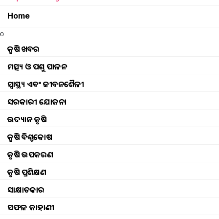
Home
o
କୃଷି ଖବର
ମତ୍ସ୍ୟ ଓ ପଶୁ ପାଳନ
ସ୍ୱାସ୍ଥ୍ୟ ଏବଂ ଜୀବନଶୈଳୀ
ସରକାରୀ ଯୋଜନା
ଉଦ୍ୟାନ କୃଷି
କୃଷି ବିଶ୍ବକୋଷ
କୃଷି ଉପକରଣ
କୃଷି ପ୍ରଶିକ୍ଷଣ
ସାକ୍ଷାତକାର
ସଫଳ କାହାଣୀ