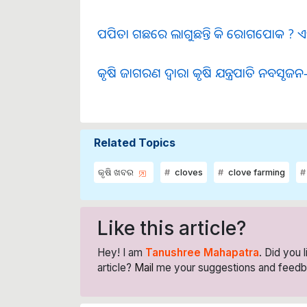
ପପିତା ଗଛରେ ଲାଗୁଛନ୍ତି କି ରୋଗପୋକ ? ଏହି 
କୃଷି ଜାଗରଣ ଦ୍ୱାରା କୃଷି ଯନ୍ତ୍ରପାତି ନବସୃଜନ-
Related Topics
କୃଷି ଖବର
cloves
clove farming
Like this article?
Hey! I am
Tanushree Mahapatra
. Did you 
article?
Mail
me your suggestions and feedb