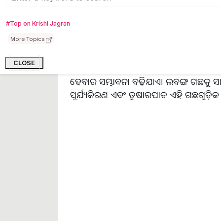
ଅନୁକୂଳ ପାଗ ଆବଶ୍ୟକ। ଦେଶର ବିଭିନ୍ନ ସ୍ଥାନର
#Top on Krishi Jagran
ହୋଇଥାଏ।
More Topics
ଲବଙ୍ଗ ଗରମ ଜଳବାୟୁରେ ଚାଷ କରାଯାଏ। ବାଲ
CLOSE
ଜଳବନ୍ଦୀ ଜମିରେ ଏହାର ଚାଷ କରାଯିବା ଉଚିତ୍
ହେବାର ସମ୍ଭାବନା ବଢ଼ିଯାଏ। ଲବଙ୍ଗ ଗଛକୁ 
ସୂର୍ଯ୍ୟକିରଣ ଏବଂ ତୁଷାରପାତ ଏହି ଗଛଗୁଡ଼ିକ 