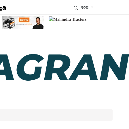
ଓଡ଼ିଆ
କୃଷି
ଆମେ ହ୍ବାଟ୍ସଆପ୍‌ରେ ଅଛୁ ! ଆମ ହ୍ବାଟ୍ସଆପ ଗ୍ରୁପରେ
ଯୋଗଦିଅନ୍ତୁ ଏବଂ ଆପଙ୍କୁ ଆବଶ୍ୟକ ହେଉଥିବା ସବୁ
ଗୁରୁତ୍ବପୂର୍ଣ୍ଣ ଅପଡେଟ୍‌ ପାଆନ୍ତୁ ପ୍ରତିଦିନ ।
ହ୍ବାଟ୍ସଆପରେ ଜଏନ କରନ୍ତୁ
ଆମ ନ୍ୟୁଜଲେଟରକୁ ସବସ୍କ୍ରାଇବ୍ କରନ୍ତୁ । ଆପଣ ଆପଣଙ୍କ
ଆଗ୍ରହ ଥିବା ଟପିକ୍‌ ବାଛିବେ ଏବଂ ଆମେ ଆପଣଙ୍କୁ ବଛା ବଛା
ନ୍ୟୁଜ ଓ ଆପଣଙ୍କ ପସନ୍ଦ ଅନୁଯାୟୀ ଲାଟେଷ୍ଟ ଅପଡେଟ୍‌
ପଠାଇଦେବୁ ।