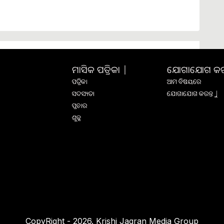
ମାସିକ ପତ୍ରିକା |
ଯୋଗାଯୋଗ କରନ୍
ପତ୍ରିକା
ଆମ ବିଷୟରେ
ସଦସ୍ୟତା
ଯୋଗାଯୋଗ କରନ୍ତୁ |
ପ୍ରଚାର
ଶୁଳ୍କ
CopyRight - 2026. Krishi Jagran Media Group