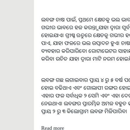
ଲବଙ୍ଗ ଚାଷ ପାଇଁ, ପ୍ରଥମେ କ୍ଷେତକୁ ଭଲ ଭାବର
ଗଭୀର ଭାବରେ ହଳ କରନ୍ତୁ। ଯାହା ଦ୍ଵାରା ପୂ
ହୋଇଯାଏ। ଗ୍ରୀଷ୍ମ ଋତୁରେ କ୍ଷେତକୁ ଗଭୀର 
ପାଏ, ଯାହା ଫଳରେ ଭଲ ଉତ୍ପାଦନ ହୁଏ। ଚା
ବ୍ୟବହାର କରିପାରିବେ। ରୋଟାଭେଟର ସାହାଯ
କରିବା ଉଚିତ ଯାହା ଦ୍ଵାରା ମାଟି ନରମ ହୋଇ
ଲବଙ୍ଗ ଗଛ ଲଗାଇବାର ପ୍ରାୟ ୪ ରୁ ୫ ବର୍ଷ ପ
ହୋଇ ବଢିଥାଏ ଏବଂ ଗୋଲାପୀ ରଙ୍ଗର ହୋଇଥାଏ।
ଏହାର ଫଳ ସର୍ବାଧିକ ୨ ସେମି ଏବଂ ଏହା ଦେଖି
ନେଇଥାଏ। ଲବଙ୍ଗର ପ୍ରାରମ୍ଭିକ ଅମଳ ବହୁତ କମ୍,
ପ୍ରାୟ ୨ ରୁ ୩ କିଲୋଗ୍ରାମ ଲବଙ୍ଗ ମିଳିପାରିବ।
Read more