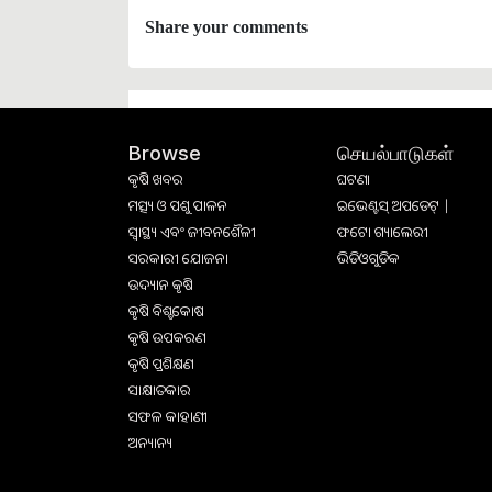
Share your comments
செயல்பாடுகள்
Browse
କୃଷି ଖବର
ଘଟଣା
ମତ୍ସ୍ୟ ଓ ପଶୁ ପାଳନ
ଇଭେଣ୍ଟସ୍ ଅପଡେଟ୍ |
ସ୍ୱାସ୍ଥ୍ୟ ଏବଂ ଜୀବନଶୈଳୀ
ଫଟୋ ଗ୍ୟାଲେରୀ
ସରକାରୀ ଯୋଜନା
ଭିଡିଓଗୁଡିକ
ଉଦ୍ୟାନ କୃଷି
କୃଷି ବିଶ୍ବକୋଷ
କୃଷି ଉପକରଣ
କୃଷି ପ୍ରଶିକ୍ଷଣ
ସାକ୍ଷାତକାର
ସଫଳ କାହାଣୀ
ଅନ୍ୟାନ୍ୟ