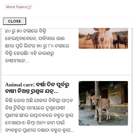
ଏହି ପ୍ରଜାତି ଗାଈ ଦୈନିକ ଦେବ
More Topics
୧୫ ଲିଟର କ୍ଷୀର...!
CLOSE
ସାଧାରଣତଃ, ଗାଈ କ୍ଷୀର ପ୍ରତି ଲିଟର
୪୦ ରୁ ୫୦ ଟଙ୍କାରେ ବିକ୍ରି
ହେଉଥିବାବେଳେ, ସାହିୱାଲ ଗାଈ
କ୍ଷୀର ପ୍ରତି ଲିଟର ୭୦ ରୁ ୮୦ ଟଙ୍କାରେ
ବିକ୍ରି ହେଉଛି। ଏହି କାରଣରୁ
ଚାଷୀମାନେ…
Animal care: ବର୍ଷା ଦିନ ପୂର୍ବରୁ
ଚାଷୀ ନିଅନ୍ତୁ ପଶୁଙ୍କ ଯତ୍ନ...
କିଛି ରୋଗ ଅଛି ଯାହାର ଚିକିତ୍ସା ସମ୍ଭବ
କିନ୍ତୁ ଚିକିତ୍ସା ସମୟରେ ଦୁଗ୍ଧପୋଷୀ
ପ୍ରାଣୀଙ୍କ କ୍ଷୀର ଉତ୍ପାଦନରେ ବହୁତ ହ୍ରାସ
ଦେଖାଯାଏ। କିମ୍ବା ଅନ୍ୟ କାମ ପାଇଁ
ବ୍ୟବହୃତ ପ୍ରାଣୀର ଦକ୍ଷତା ବହୁତ ହ୍ରାସ…