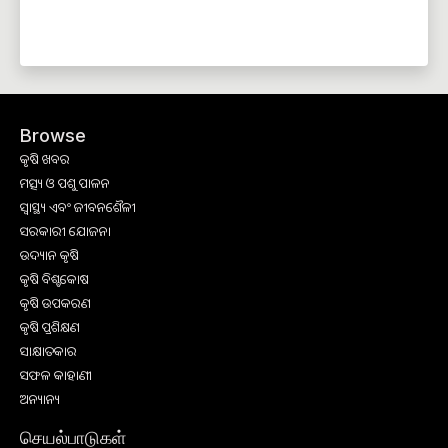
Browse
କୃଷି ଖବର
ମତ୍ସ୍ୟ ଓ ପଶୁ ପାଳନ
ସ୍ୱାସ୍ଥ୍ୟ ଏବଂ ଜୀବନଶୈଳୀ
ସରକାରୀ ଯୋଜନା
ଉଦ୍ୟାନ କୃଷି
କୃଷି ବିଶ୍ବକୋଷ
କୃଷି ଉପକରଣ
କୃଷି ପ୍ରଶିକ୍ଷଣ
ସାକ୍ଷାତକାର
ସଫଳ କାହାଣୀ
ଅନ୍ୟାନ୍ୟ
செயல்பாடுகள்