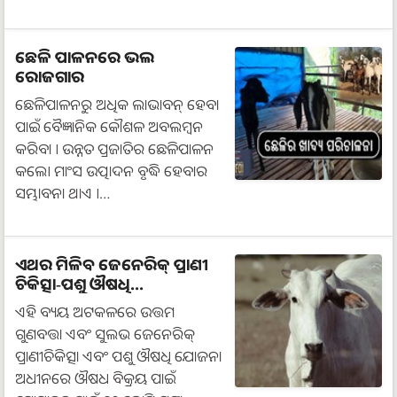
ଛେଳି ପାଳନରେ ଭଲ
ରୋଜଗାର
ଛେଳିପାଳନରୁ ଅଧିକ ଲାଭାବନ୍ ହେବା
ପାଇଁ ବୈଜ୍ଞାନିକ କୌଶଳ ଅବଲମ୍ବନ
କରିବା । ଉନ୍ନତ ପ୍ରଜାତିର ଛେଳିପାଳନ
କଲେ। ମାଂସ ଉତ୍ପାଦନ ବୃଦ୍ଧି ହେବାର
ସମ୍ଭାବନା ଥାଏ ।…
ଏଥର ମିଳିବ ଜେନେରିକ୍ ପ୍ରାଣୀ
ଚିକିତ୍ସା-ପଶୁ ଔଷଧି...
ଏହି ବ୍ୟୟ ଅଟକଳରେ ଉତ୍ତମ
ଗୁଣବତ୍ତା ଏବଂ ସୁଲଭ ଜେନେରିକ୍
ପ୍ରାଣୀଚିକିତ୍ସା ଏବଂ ପଶୁ ଔଷଧି ଯୋଜନା
ଅଧୀନରେ ଔଷଧ ବିକ୍ରୟ ପାଇଁ