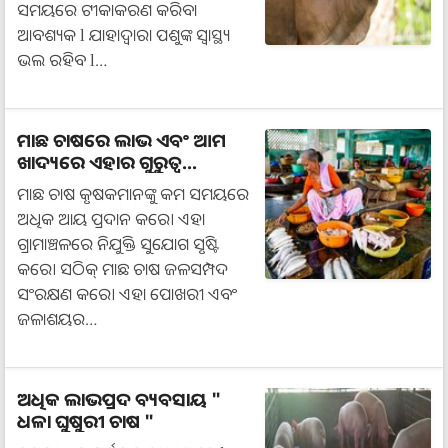
ସମୟରେ ଟୀକାକରଣ କରିବା
ଆବଶ୍ୟକ l ଯାହାଦ୍ୱାରା ପଶୁଙ୍କ ସ୍ୱାସ୍ଥ୍ୟ
ଭଲ ରହିବ l…
ମାଛ ଚାଷରେ ଲାଭ ଏବଂ ଆମ
ଖାଦ୍ୟରେ ଏହାର ଗୁରୁତ୍ୱ...
ମାଛ ଚାଷ କୃଷକମାନଙ୍କୁ କମ ସମୟରେ
ଅଧିକ ଆୟ ପ୍ରଦାନ କରେ। ଏହା
ଗ୍ରାମାଞ୍ଚଳରେ ନିଯୁକ୍ତି ସୁଯୋଗ ସୃଷ୍ଟି
କରେ। ସଠିକ୍ ମାଛ ଚାଷ ଜଳସମ୍ପଦ
ସଂରକ୍ଷଣ କରେ। ଏହା ପୋଖରୀ ଏବଂ
ଜଳାଶୟର…
ଅଧିକ ଲାଭପ୍ରଦ ବ୍ୟବସାୟ "
ଧଳା ଘୁଷୁରୀ ଚାଷ "