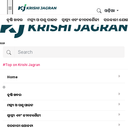
ଓଡ଼ିଆ
କୃଷି ଖବର
ମତ୍ସ୍ୟ ଓ ପଶୁ ପାଳନ
ସ୍ୱାସ୍ଥ୍ୟ ଏବଂ ଜୀବନଶୈଳୀ
ସରକାରୀ ଯୋଜ
#Top on Krishi Jagran
Home
o
କୃଷି ଖବର
ମତ୍ସ୍ୟ ଓ ପଶୁ ପାଳନ
ମତ୍ସ୍ୟ ଓ ପଶୁ ପାଳନ
ସ୍ୱାସ୍ଥ୍ୟ ଏବଂ ଜୀବନଶୈଳୀ
ସରକାରୀ ଯୋଜନା