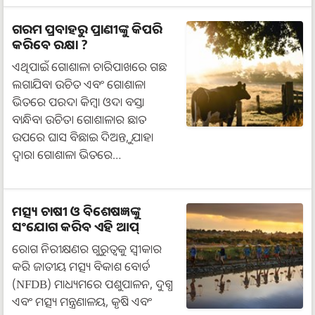
ଗରମ ପ୍ରବାହରୁ ପ୍ରାଣୀଙ୍କୁ କିପରି
କରିବେ ରକ୍ଷା ?
ଏଥିପାଇଁ ଗୋଶାଳା ଚାରିପାଖରେ ଗଛ
ଲଗାଯିବା ଉଚିତ ଏବଂ ଗୋଶାଳା
ଭିତରେ ପରଦା କିମ୍ବା ଓଦା ବସ୍ତା
ବାନ୍ଧିବା ଉଚିତ। ଗୋଶାଳାର ଛାତ
ଉପରେ ଘାସ ବିଛାଇ ଦିଅନ୍ତୁ, ଯାହା
ଦ୍ଵାରା ଗୋଶାଳା ଭିତରେ…
ମତ୍ସ୍ୟ ଚାଷୀ ଓ ବିଶେଷଜ୍ଞଙ୍କୁ
ସଂଯୋଗ କରିବ ଏହି ଆପ୍
ରୋଗ ନିରୀକ୍ଷଣର ଗୁରୁତ୍ୱକୁ ସ୍ୱୀକାର
କରି ଜାତୀୟ ମତ୍ସ୍ୟ ବିକାଶ ବୋର୍ଡ
(NFDB) ମାଧ୍ୟମରେ ପଶୁପାଳନ, ଦୁଗ୍ଧ
ଏବଂ ମତ୍ସ୍ୟ ମନ୍ତ୍ରଣାଳୟ, କୃଷି ଏବଂ