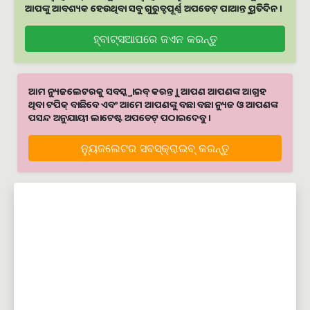
ଆପଙ୍କୁ ଆବଶ୍ୟକ ହେଉଥିବା ସବୁ ଗୁରୁତ୍ବପୂର୍ଣ୍ଣ ଅପଡେଟ୍‌ ପାଆନ୍ତୁ ପ୍ରତିଦିନ ।
ହ୍ବାଟ୍ସଆପରେ ଜଏନ କରନ୍ତୁ
ଆମ ନ୍ୟୁଜଲେଟରକୁ ସବସ୍କ୍ରାଇବ୍ କରନ୍ତୁ । ଆପଣ ଆପଣଙ୍କ ଆଗ୍ରହ
ଥିବା ଟପିକ୍‌ ବାଛିବେ ଏବଂ ଆମେ ଆପଣଙ୍କୁ ବଛା ବଛା ନ୍ୟୁଜ ଓ ଆପଣଙ୍କ
ପସନ୍ଦ ଅନୁଯାୟୀ ଲାଟେଷ୍ଟ ଅପଡେଟ୍‌ ପଠାଇଦେବୁ ।
ନ୍ୟୁଜଲେଟର ସବସ୍କ୍ରାଇବ୍‌ କରନ୍ତୁ