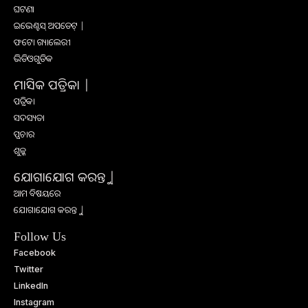
ଘଟଣା
ଇଭେଣ୍ଟସ୍ ଅପଡେଟ୍ |
ଫଟୋ ଗ୍ୟାଲେରୀ
ଭିଡିଓଗୁଡିକ
ମାସିକ ପତ୍ରିକା |
ପତ୍ରିକା
ସଦସ୍ୟତା
ପ୍ରଚାର
ଶୁଳ୍କ
ଯୋଗାଯୋଗ କରନ୍ତୁ |
ଆମ ବିଷୟରେ
ଯୋଗାଯୋଗ କରନ୍ତୁ |
Follow Us
Facebook
Twitter
LinkedIn
Instagram