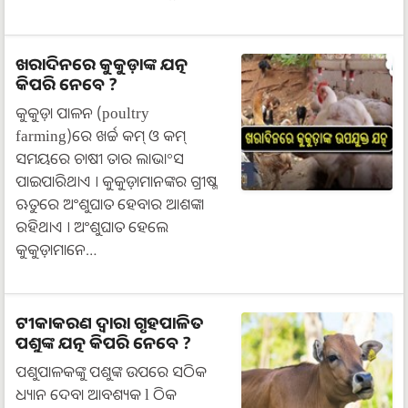
ଖରାଦିନରେ କୁକୁଡ଼ାଙ୍କ ଯତ୍ନ
କିପରି ନେବେ ?
କୁକୁଡ଼ା ପାଳନ (poultry
farming)ରେ ଖର୍ଚ୍ଚ କମ୍ ଓ କମ୍
ସମୟରେ ଚାଷୀ ତାର ଲାଭା°ସ
ପାଇପାରିଥାଏ । କୁକୁଡ଼ାମାନଙ୍କର ଗ୍ରୀଷ୍ମ
ଋତୁରେ ଅଂଶୁଘାତ ହେବାର ଆଶଙ୍କା
ରହିଥାଏ । ଅଂଶୁଘାତ ହେଲେ
କୁକୁଡ଼ାମାନେ…
ଟୀକାକରଣ ଦ୍ୱାରା ଗୃହପାଳିତ
ପଶୁଙ୍କ ଯତ୍ନ କିପରି ନେବେ ?
ପଶୁପାଳକଙ୍କୁ ପଶୁଙ୍କ ଉପରେ ସଠିକ
ଧ୍ୟାନ ଦେବା ଆବଶ୍ୟକ l ଠିକ