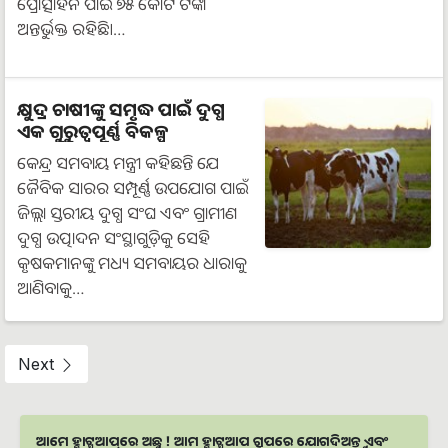
ପ୍ରୋତ୍ସାହନ ପାଇଁ ୭୫ କୋଟି ଟଙ୍କା
ଅନ୍ତର୍ଭୁକ୍ତ ରହିଛି।…
କ୍ଷୁଦ୍ର ଚାଷୀଙ୍କୁ ସମୃଦ୍ଧ ପାଇଁ ଦୁଗ୍ଧ
ଏକ ଗୁରୁତ୍ୱପୂର୍ଣ୍ଣ ବିକଳ୍ପ
କେନ୍ଦ୍ର ସମବାୟ ମନ୍ତ୍ରୀ କହିଛନ୍ତି ଯେ
ଜୈବିକ ସାରର ସମ୍ପୂର୍ଣ୍ଣ ଉପଯୋଗ ପାଇଁ
ଜିଲ୍ଲା ସ୍ତରୀୟ ଦୁଗ୍ଧ ସଂଘ ଏବଂ ଗ୍ରାମୀଣ
ଦୁଗ୍ଧ ଉତ୍ପାଦନ ସଂସ୍ଥାଗୁଡ଼ିକୁ ସେହି
କୃଷକମାନଙ୍କୁ ମଧ୍ୟ ସମବାୟର ଧାରାକୁ
ଆଣିବାକୁ…
Next
ଆମେ ହ୍ବାଟ୍ସଆପ୍‌ରେ ଅଛୁ ! ଆମ ହ୍ବାଟ୍ସଆପ ଗ୍ରୁପରେ ଯୋଗଦିଅନ୍ତୁ ଏବଂ