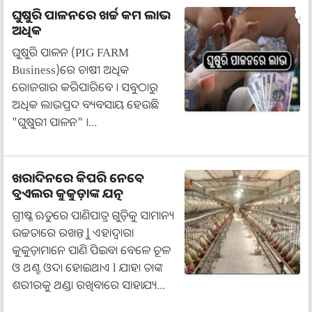
ଘୁଷୁରି ପାଳନରେ ଖର୍ଚ୍ଚ କମ ଲାଭ
ଅଧିକ
ଘୁଷୁରି ପାଳନ (PIG FARM
Business)ରେ ଚାଷୀ ଅଧିକ
ରୋଜଗାର କରିପାରିବେ । ସବୁଠାରୁ
ଅଧିକ ଲାଭପ୍ରଦ ବ୍ୟବସାୟ ହେଉଛି
"ଘୁଷୁରୀ ପାଳନ" ।…
ଖରାଦିନରେ କିପରି ନେବେ
ବ୍ରଏଲର କୁକୁଡ଼ାଙ୍କ ଯତ୍ନ
ଗ୍ରୀଷ୍ମ ଋତୁରେ ପାଣିପାତ୍ର ଗୁଡ଼ିକୁ ସାମାନ୍ୟ
ଉଚ୍ଚତାରେ ରଖନ୍ତୁ l ଏହାଦ୍ୱାରା
କୁକୁଡ଼ାମାନେ ପାଣି ପିଇବା ବେଳେ ଚୂଳ
ଓ ଥଣ୍ଟ ଓଦା ହୋଇଥାଏ l ଯାହା ତାଙ୍କ
ଶରୀରକୁ ଥଣ୍ଡା ରଖିବାରେ ସାହାଯ୍ୟ…