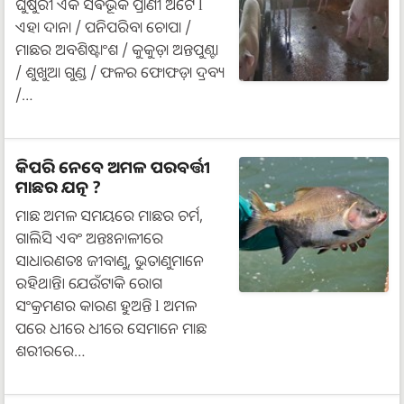
ଘୁଷୁରୀ ଏକ ସର୍ଵଭୂକ ପ୍ରାଣୀ ଅଟେ l
ଏହା ଦାନା / ପନିପରିବା ଚୋପା /
ମାଛର ଅବଶିଷ୍ଟାଂଶ / କୁକୁଡ଼ା ଅନ୍ତପୁଣ୍ଟା
/ ଶୁଖୁଆ ଗୁଣ୍ଡ / ଫଳର ଫୋଫଡ଼ା ଦ୍ରବ୍ୟ
/…
କିପରି ନେବେ ଅମଳ ପରବର୍ତ୍ତୀ
ମାଛର ଯତ୍ନ ?
ମାଛ ଅମଳ ସମୟରେ ମାଛର ଚର୍ମ,
ଗାଲିସି ଏବଂ ଅନ୍ତଃନାଳୀରେ
ସାଧାରଣତଃ ଜୀବାଣୁ, ଭୁତାଣୁମାନେ
ରହିଥାନ୍ତି। ଯେଉଁଟାକି ରୋଗ
ସଂକ୍ରମଣର କାରଣ ହୁଅନ୍ତି l ଅମଳ
ପରେ ଧୀରେ ଧୀରେ ସେମାନେ ମାଛ
ଶରୀରରେ…