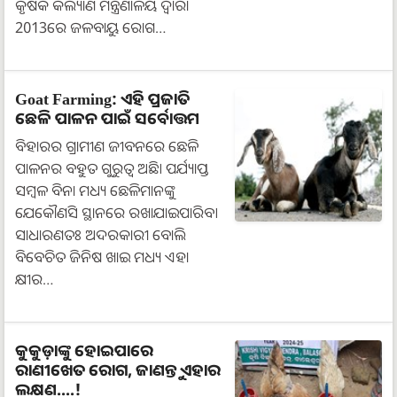
କୃଷକ କଲ୍ୟାଣ ମନ୍ତ୍ରଣାଳୟ ଦ୍ୱାରା
2013ରେ ଜଳବାୟୁ ରୋଗ…
Goat Farming: ଏହି ପ୍ରଜାତି
ଛେଳି ପାଳନ ପାଇଁ ସର୍ବୋତ୍ତମ
ବିହାରର ଗ୍ରାମୀଣ ଜୀବନରେ ଛେଳି
ପାଳନର ବହୁତ ଗୁରୁତ୍ୱ ଅଛି। ପର୍ଯ୍ୟାପ୍ତ
ସମ୍ବଳ ବିନା ମଧ୍ୟ ଛେଳିମାନଙ୍କୁ
ଯେକୌଣସି ସ୍ଥାନରେ ରଖାଯାଇପାରିବ।
ସାଧାରଣତଃ ଅଦରକାରୀ ବୋଲି
ବିବେଚିତ ଜିନିଷ ଖାଇ ମଧ୍ୟ ଏହା
କ୍ଷୀର…
କୁକୁଡ଼ାଙ୍କୁ ହୋଇପାରେ
ରାଣୀଖେତ ରୋଗ, ଜାଣନ୍ତୁ ଏହାର
ଲକ୍ଷଣ....!