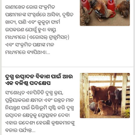
ରାଣୀଖେତ ରୋଗ ସଂକ୍ରମିତ
ପକ୍ଷୀମାନଙ୍କ ସଂସ୍ପର୍ଶରେ ଆସିବା, ଦୂଷିତ
ଖାଦ୍ୟ, ପାଣି ଏବଂ କୁକୁଡ଼ା ଫାର୍ମ
ଉପକରଣ ଯୋଗୁଁ ହୁଏ। ବାୟୁ
ମାଧ୍ୟମରେ (ଏରୋସଲ୍ ଟ୍ରାନ୍ସମିସନ୍)
ଏବଂ ସଂକ୍ରମିତ ପକ୍ଷୀଙ୍କ ମଳ
ମାଧ୍ୟମରେ ବ୍ୟାପିଥାଏ।…
ଦୁଗ୍ଧ ଉତ୍ପାଦନ ବିକାଶ ପାଇଁ ଆଉ
ଏକ ବଳିଷ୍ଠ ପଦକ୍ଷେପ
ସଂଶୋଧିତ ଏନପିଡିଡି ଦୁଗ୍ଧ କ୍ରୟ,
ପ୍ରକ୍ରିୟାକରଣ କ୍ଷମତା ଏବଂ ଉନ୍ନତ ମାନ
ନିୟନ୍ତ୍ରଣ ପାଇଁ ଭିତ୍ତିଭୂମି ସୃଷ୍ଟି କରି ଦୁଗ୍ଧ
ଉତ୍ପାଦନ କ୍ଷେତ୍ରକୁ ପ୍ରୋତ୍ସାହନ ଦେବ।
ଏହାର ଉଦ୍ଦେଶ୍ୟ ହେଉଛି କୃଷକମାନଙ୍କୁ
ବଜାର ପର୍ଯ୍ୟନ୍ତ…