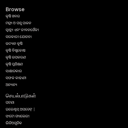
Browse
କୃଷି ଖବର
ମତ୍ସ୍ୟ ଓ ପଶୁ ପାଳନ
ସ୍ୱାସ୍ଥ୍ୟ ଏବଂ ଜୀବନଶୈଳୀ
ସରକାରୀ ଯୋଜନା
ଉଦ୍ୟାନ କୃଷି
କୃଷି ବିଶ୍ବକୋଷ
କୃଷି ଉପକରଣ
କୃଷି ପ୍ରଶିକ୍ଷଣ
ସାକ୍ଷାତକାର
ସଫଳ କାହାଣୀ
ଅନ୍ୟାନ୍ୟ
செயல்பாடுகள்
ଘଟଣା
ଇଭେଣ୍ଟସ୍ ଅପଡେଟ୍ |
ଫଟୋ ଗ୍ୟାଲେରୀ
ଭିଡିଓଗୁଡିକ