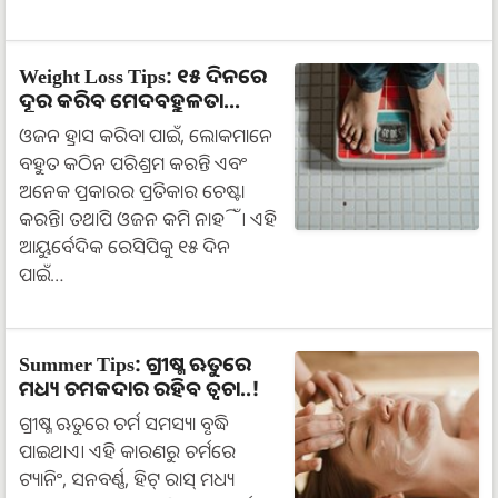
Weight Loss Tips: ୧୫ ଦିନରେ
ଦୂର କରିବ ମେଦବହୁଳତା...
ଓଜନ ହ୍ରାସ କରିବା ପାଇଁ, ଲୋକମାନେ
ବହୁତ କଠିନ ପରିଶ୍ରମ କରନ୍ତି ଏବଂ
ଅନେକ ପ୍ରକାରର ପ୍ରତିକାର ଚେଷ୍ଟା
କରନ୍ତି। ତଥାପି ଓଜନ କମି ନାହିଁ। ଏହି
ଆୟୁର୍ବେଦିକ ରେସିପିକୁ ୧୫ ଦିନ
ପାଇଁ…
Summer Tips: ଗ୍ରୀଷ୍ମ ଋତୁରେ
ମଧ୍ୟ ଚମକଦାର ରହିବ ତ୍ୱଚା..!
ଗ୍ରୀଷ୍ମ ଋତୁରେ ଚର୍ମ ସମସ୍ୟା ବୃଦ୍ଧି
ପାଇଥାଏ। ଏହି କାରଣରୁ ଚର୍ମରେ
ଟ୍ୟାନିଂ, ସନବର୍ଣ୍ଣ, ହିଟ୍ ରାସ୍ ମଧ୍ୟ