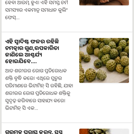
ହେବା ଆରମ୍ଭ ହୁଏ। ଏହି ସମସ୍ତ ଚର୍ମ
ସମସ୍ୟାର ଏକମାତ୍ର ସମାଧାନ କୁଲିଂ
ଫେସ୍…
ଏହି ସ୍ୱାଦିଷ୍ଟ ଫଳର ରହିଛି
ଚମତ୍କାର ଗୁଣ,ଉପକାରିତା
ଜାଣିଲେ ଆଶ୍ଚର୍ଯ୍ୟ
ହୋଇଯିବେ....
ଆତ ଶରୀରର ରୋଗ ପ୍ରତିରୋଧକ
ଶକ୍ତି ବୃଦ୍ଧି କରେ। ଏଥିରେ ପ୍ରଚୁର
ପରିମାଣରେ ଭିଟାମିନ୍ ସି ରହିଛି, ଯାହା
ଶରୀରର ରୋଗ ପ୍ରତିରୋଧକ ଶକ୍ତିକୁ
ସୁଦୃଢ଼ କରିବାରେ ସାହାଯ୍ୟ କରେ।
ଭିଟାମିନ୍ ସି ଏକ…
ଗରମକୁ ପରାସ୍ତ କରନ୍ତୁ, ସୁସ୍ଥ