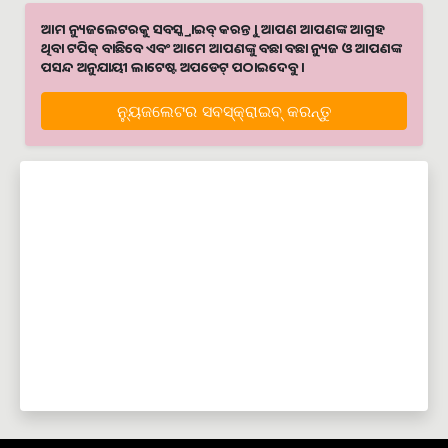
ଆମ ନ୍ୟୁଜଲେଟରକୁ ସବସ୍କ୍ରାଇବ୍ କରନ୍ତୁ । ଆପଣ ଆପଣଙ୍କ ଆଗ୍ରହ
ଥିବା ଟପିକ୍‌ ବାଛିବେ ଏବଂ ଆମେ ଆପଣଙ୍କୁ ବଛା ବଛା ନ୍ୟୁଜ ଓ ଆପଣଙ୍କ
ପସନ୍ଦ ଅନୁଯାୟୀ ଲାଟେଷ୍ଟ ଅପଡେଟ୍‌ ପଠାଇଦେବୁ ।
ନ୍ୟୁଜଲେଟର ସବସ୍କ୍ରାଇବ୍‌ କରନ୍ତୁ