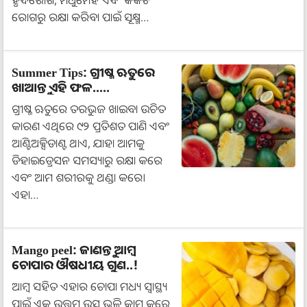
ରୋଗରୁ ରକ୍ଷା କରିବା ପାଇଁ ସୂକ୍ଷ୍ମ…
Summer Tips: ଗ୍ରୀଷ୍ମ ଋତୁରେ
ଖାଆନ୍ତୁ ଏହି ଫଳ.....
ଗ୍ରୀଷ୍ମ ଋତୁରେ ତରଭୁଜ ଖାଇବା ଉଚିତ
କାରଣ ଏଥିରେ ୯୨ ପ୍ରତିଶତ ପାଣି ଏବଂ
ଆଣ୍ଟିଅକ୍ସିଡାଣ୍ଟ ଥାଏ, ଯାହା ଆମକୁ
ଡିହାଇଡ୍ରେସନ ସମସ୍ୟାରୁ ରକ୍ଷା କରେ
ଏବଂ ଆମ ଶରୀରକୁ ଥଣ୍ଡା କରେ।
ଏହା…
Mango peel: ଜାଣନ୍ତୁ ଆମ୍ବ
ଚୋପାର ଔଷଧୀୟ ଗୁଣ..!
ଆମ୍ବ ସହିତ ଏହାର ଚୋପା ମଧ୍ୟ ସ୍ୱାସ୍ଥ୍ୟ
ପାଇଁ ଏକ ଉତ୍ତମ ଉତ୍ସ ଭଳି କାମ କରେ