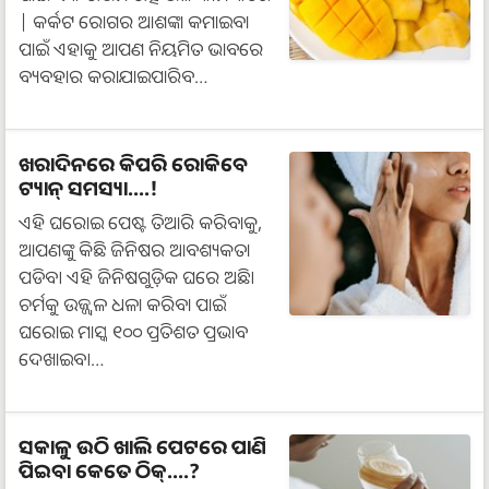
| କର୍କଟ ରୋଗର ଆଶଙ୍କା କମାଇବା
ପାଇଁ ଏହାକୁ ଆପଣ ନିୟମିତ ଭାବରେ
ବ୍ୟବହାର କରାଯାଇପାରିବ…
ଖରାଦିନରେ କିପରି ରୋକିବେ
ଟ୍ୟାନ୍ ସମସ୍ୟା....!
ଏହି ଘରୋଇ ପେଷ୍ଟ ତିଆରି କରିବାକୁ,
ଆପଣଙ୍କୁ କିଛି ଜିନିଷର ଆବଶ୍ୟକତା
ପଡିବ। ଏହି ଜିନିଷଗୁଡ଼ିକ ଘରେ ଅଛି।
ଚର୍ମକୁ ଉଜ୍ଜ୍ୱଳ ଧଳା କରିବା ପାଇଁ
ଘରୋଇ ମାସ୍କ ୧୦୦ ପ୍ରତିଶତ ପ୍ରଭାବ
ଦେଖାଇବ।…
ସକାଳୁ ଉଠି ଖାଲି ପେଟରେ ପାଣି
ପିଇବା କେତେ ଠିକ୍....?