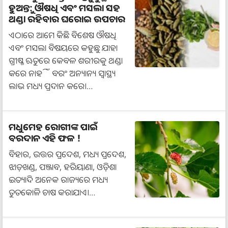
ହୁଅନ୍ତୁ: ଔଷଧି ଏବଂ ମସଲା ସହ
ଥଣ୍ଡା ରହିବାର ଘରୋଇ ଉପଚାର
ଏଠାରେ ଆମେ କିଛି ବିଶେଷ ଔଷଧି
ଏବଂ ମସଲା ବିଷୟରେ କହୁଛୁ ଯାହା
ଗ୍ରୀଷ୍ମ ଋତୁରେ କେବଳ ଶରୀରକୁ ଥଣ୍ଡା
କରେ ନାହିଁ ବରଂ ଅନ୍ୟାନ୍ୟ ସ୍ୱାସ୍ଥ୍ୟ
ଲାଭ ମଧ୍ୟ ପ୍ରଦାନ କରେ।…
ମଧୁମେହ ରୋଗୀଙ୍କ ପାଇଁ
ବରଦାନ ଏହି ଫଳ !
ବିହାର, ଉତ୍ତର ପ୍ରଦେଶ, ମଧ୍ୟ ପ୍ରଦେଶ,
ଝାଡ଼ଖଣ୍ଡ, ପଞ୍ଜାବ, ହରିୟାଣା, ଓଡ଼ିଶା
ଇତ୍ୟାଦି ଅନେକ ରାଜ୍ୟରେ ମଧ୍ୟ
ତୁତକୋଳି ଚାଷ କରାଯାଏ।…