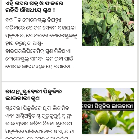
ଏହି ଗଛର ପତ୍ର ଓ ଫଳରେ
ରହିଛି ଔଷଧୀୟ ଗୁଣ !
ବର୍ଦ୍ଧିତ କୋଲେଷ୍ଟ୍ରଲ୍ ନିୟନ୍ତ୍ରଣ
କରିବାରେ ପୋଟଳ ସେବନ ସହାୟକ।
ପ୍ରକୃତରେ, ପୋଟଳରେ କୋଲେଷ୍ଟ୍ରଲକୁ
ହ୍ରାସ କରୁଥିବା ଆଣ୍ଟି-
ହାଇପରଲିପିଡେମିକ୍ ଗୁଣ ମିଳିଥାଏ।
କୋଲେଷ୍ଟ୍ରଲ୍ ସମସ୍ୟା କମାଇବା ପାଇଁ
ପୋଟଳ ଲାଭଦାୟକ ହୋଇପାରେ।…
ଜାଣନ୍ତୁ, ଷ୍ଟ୍ରବେରୀ ପିଜୁଳିର
ଲାଭକାରୀ ଗୁଣ
ଷ୍ଟ୍ରବେରୀ ପିଜୁଳିରେ ଥିବା ଭିଟାମିନ
ଏବଂ ଆଣ୍ଟିଅକ୍ସିଡାଣ୍ଟ ଗୁରୁତ୍ୱପୂର୍ଣ୍ଣ ସ୍ୱାସ୍ଥ୍ୟ
ଲାଭ ପ୍ରଦାନ କରିପାରିବେ। ଷ୍ଟ୍ରବେରୀ
ପିଜୁଳିରେ ପଲିଫେନୋଲ ଥାଏ, ଯାହା
ହୃଦରୋଗ, ମଧୁମେହ ଏବଂ କର୍କଟ