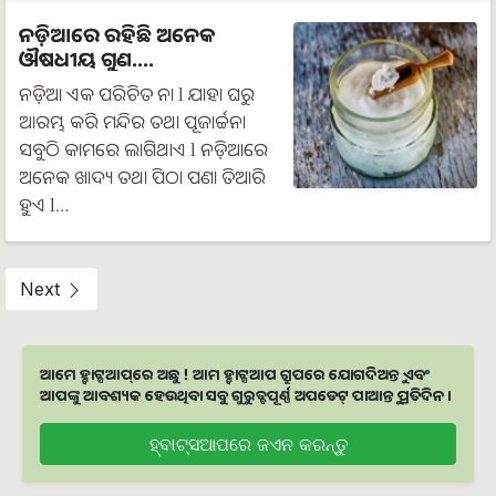
ନଡ଼ିଆରେ ରହିଛି ଅନେକ
ଔଷଧୀୟ ଗୁଣ....
ନଡ଼ିଆ ଏକ ପରିଚିତ ନା l ଯାହା ଘରୁ
ଆରମ୍ଭ କରି ମନ୍ଦିର ତଥା ପୂଜାର୍ଚ୍ଚନା
ସବୁଠି କାମରେ ଲାଗିଥାଏ l ନଡ଼ିଆରେ
ଅନେକ ଖାଦ୍ୟ ତଥା ପିଠା ପଣା ତିଆରି
ହୁଏ l…
Next
ଆମେ ହ୍ବାଟ୍ସଆପ୍‌ରେ ଅଛୁ ! ଆମ ହ୍ବାଟ୍ସଆପ ଗ୍ରୁପରେ ଯୋଗଦିଅନ୍ତୁ ଏବଂ
ଆପଙ୍କୁ ଆବଶ୍ୟକ ହେଉଥିବା ସବୁ ଗୁରୁତ୍ବପୂର୍ଣ୍ଣ ଅପଡେଟ୍‌ ପାଆନ୍ତୁ ପ୍ରତିଦିନ ।
ହ୍ବାଟ୍ସଆପରେ ଜଏନ କରନ୍ତୁ