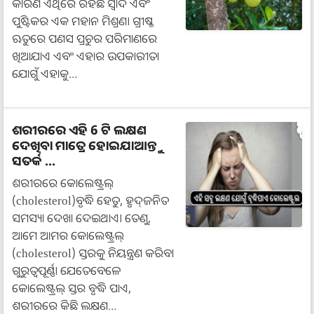
କାରଣ ଏଥିରେ ରହିଛି ସ୍ୱାଦ ଏବଂ
ପୁଷ୍ଟିକର ଏକ ମହାନ ମିଶ୍ରଣ। ଗ୍ରୀଷ୍ମ
ଋତୁରେ ପଣସ ପ୍ରଚୁର ପରିମାଣରେ
ଖିଆଯାଏ ଏବଂ ଏହାର ଉପକାରୀତା
ଯୋଗୁଁ ଏହାକୁ…
ଶରୀରରେ ଏହି 6 ଟି ଲକ୍ଷଣ
ଦେଖିବା ମାତ୍ରେ ହୋଇଯାଆନ୍ତୁ
ସତର୍କ ...
ଶରୀରରେ କୋଲେଷ୍ଟ୍ରଲ୍
(cholesterol)ବୃଦ୍ଧି ହେତୁ, ହୃଦ୍‌ଜନିତ
ସମସ୍ୟା ଦେଖା ଦେଇଥାଏ। ତେଣୁ,
ଆମେ ଆମର କୋଲେଷ୍ଟ୍ରଲ୍
(cholesterol) ସ୍ତରକୁ ନିୟନ୍ତ୍ରଣ କରିବା
ଗୁରୁତ୍ୱପୂର୍ଣ୍ଣ। ଯେତେବେଳେ
କୋଲେଷ୍ଟ୍ରଲ୍ ସ୍ତର ବୃଦ୍ଧି ପାଏ,
ଶରୀରରେ କିଛି ଲକ୍ଷଣ…