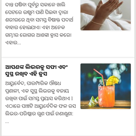
ଦାନ୍ତ ଘଷିବା ପୂର୍ବରୁ ସକାଳେ ଖାଲି
ପେଟରେ ଉଷୁମ ପାଣି ପିଇବା ଦ୍ୱାରା
ଶରୀରରେ ଥିବା ସମସ୍ତ ବିଷାକ୍ତ ପଦାର୍ଥ
ବାହାର ହୋଇଯାଏ। ଏହା ଅନେକ
ଗମ୍ଭୀର ରୋଗର ଆଶଙ୍କା ହ୍ରାସ କରେ।
ଏହାର…
ଆପଣଙ୍କ ଲିଭରକୁ ସଫା ଏବଂ
ସୁସ୍ଥ ରଖିବ ଏହି ଜୁସ
ଆୟୁର୍ବେଦ, ପାରମ୍ପାରିକ ଔଷଧ
ପ୍ରଣାଳୀ, ଏକ ସୁସ୍ଥ ଲିଭରକୁ ବଜାୟ
ରଖିବା ପାଇଁ ସମସ୍ତ ପ୍ରୟାସ କରିଥାଏ l
ଏଠାରେ ପାଞ୍ଚଟି ଆୟୁର୍ବେଦିକ ଫଳ ରସ
ଲିଭର-ପରିଷ୍କାର ଗୁଣ ପାଇଁ ଜଣାଶୁଣା:
…