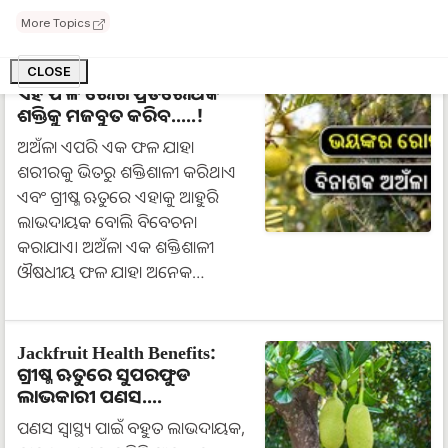
More Topics
CLOSE
ଏହି ଫଳ ରୋଗ ପ୍ରତିରୋଧକ
ଶକ୍ତିକୁ ମଜବୁତ କରିବ.....!
ଅଅଁଳା ଏପରି ଏକ ଫଳ ଯାହା
ଶରୀରକୁ ଭିତରୁ ଶକ୍ତିଶାଳୀ କରିଥାଏ
ଏବଂ ଗ୍ରୀଷ୍ମ ଋତୁରେ ଏହାକୁ ଆହୁରି
ଲାଭଦାୟକ ବୋଲି ବିବେଚନା
କରାଯାଏ। ଅଅଁଳା ଏକ ଶକ୍ତିଶାଳୀ
ଔଷଧୀୟ ଫଳ ଯାହା ଅନେକ…
Jackfruit Health Benefits:
ଗ୍ରୀଷ୍ମ ଋତୁରେ ସୁପରଫୁଡ
ଲାଭକାରୀ ପଣସ....
ପଣସ ସ୍ୱାସ୍ଥ୍ୟ ପାଇଁ ବହୁତ ଲାଭଦାୟକ,