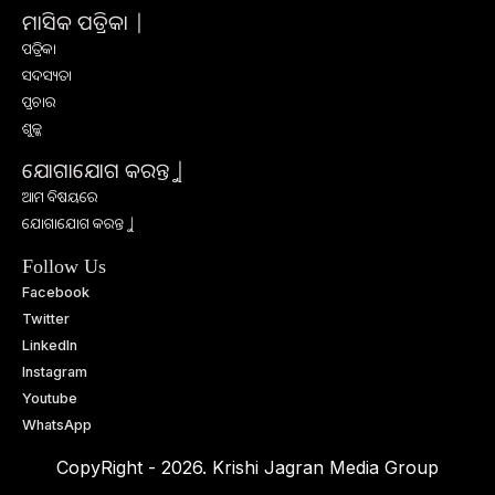
ମାସିକ ପତ୍ରିକା |
ପତ୍ରିକା
ସଦସ୍ୟତା
ପ୍ରଚାର
ଶୁଳ୍କ
ଯୋଗାଯୋଗ କରନ୍ତୁ |
ଆମ ବିଷୟରେ
ଯୋଗାଯୋଗ କରନ୍ତୁ |
Follow Us
Facebook
Twitter
LinkedIn
Instagram
Youtube
WhatsApp
CopyRight - 2026. Krishi Jagran Media Group