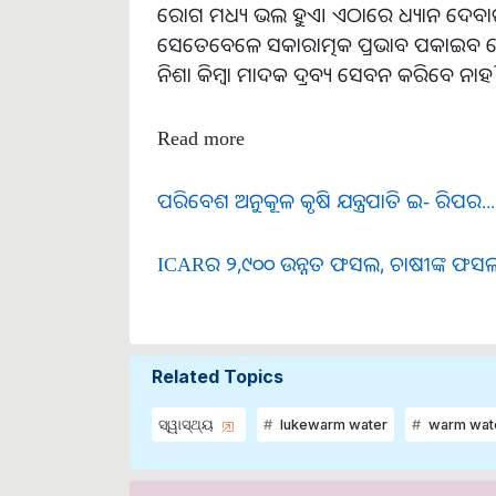
ରୋଗ ମଧ୍ୟ ଭଲ ହୁଏ। ଏଠାରେ ଧ୍ୟାନ ଦେବ
ସେତେବେଳେ ସକାରାତ୍ମକ ପ୍ରଭାବ ପକାଇବ 
ନିଶା କିମ୍ବା ମାଦକ ଦ୍ରବ୍ୟ ସେବନ କରିବେ ନାହି
Read more
ପରିବେଶ ଅନୁକୂଳ କୃଷି ଯନ୍ତ୍ରପାତି ଇ- ରିପର...
ICARର ୨,୯୦୦ ଉନ୍ନତ ଫସଲ, ଚାଷୀଙ୍କ ଫସଲ
Related Topics
ସ୍ୱାସ୍ଥ୍ୟ
lukewarm water
warm wat