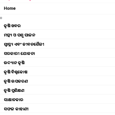
Home
o
କୃଷି ଖବର
ମତ୍ସ୍ୟ ଓ ପଶୁ ପାଳନ
ସ୍ୱାସ୍ଥ୍ୟ ଏବଂ ଜୀବନଶୈଳୀ
ସରକାରୀ ଯୋଜନା
ଉଦ୍ୟାନ କୃଷି
କୃଷି ବିଶ୍ବକୋଷ
କୃଷି ଉପକରଣ
କୃଷି ପ୍ରଶିକ୍ଷଣ
ସାକ୍ଷାତକାର
ସଫଳ କାହାଣୀ