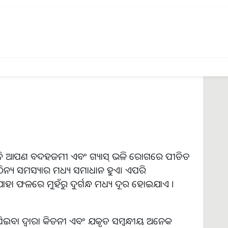
 ଯଦି ଆପଣ ବଦହଜମୀ ଏବଂ ଗ୍ୟାସ୍ ଭଳି ରୋଗରେ ପୀଡିତ
କାଠିନ୍ୟ ସମସ୍ୟାର ମଧ୍ୟ ସମାଧାନ ହୁଏ। ଏପରି
ାହା ଫଳରେ ମୁହଁରୁ ଦୁର୍ଗନ୍ଧ ମଧ୍ୟ ଦୂର ହୋଇଯାଏ ।
ିଇବା ଦ୍ୱାରା କିଡନୀ ଏବଂ ଯକୃତ ସମ୍ବନ୍ଧୀୟ ଅନେକ