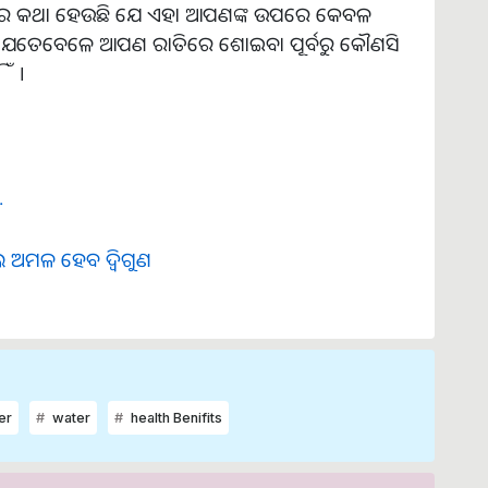
ାର କଥା ହେଉଛି ଯେ ଏହା ଆପଣଙ୍କ ଉପରେ କେବଳ
ଯେତେବେଳେ ଆପଣ ରାତିରେ ଶୋଇବା ପୂର୍ବରୁ କୌଣସି
ଁ ।
.
 ଅମଳ ହେବ ଦ୍ଵିଗୁଣ
er
water
health Benifits