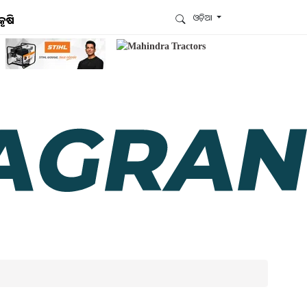
ଓଡ଼ିଆ
କୃଷି
ଆମେ ହ୍ବାଟ୍ସଆପ୍‌ରେ ଅଛୁ ! ଆମ ହ୍ବାଟ୍ସଆପ ଗ୍ରୁପରେ
ଯୋଗଦିଅନ୍ତୁ ଏବଂ ଆପଙ୍କୁ ଆବଶ୍ୟକ ହେଉଥିବା ସବୁ
ଗୁରୁତ୍ବପୂର୍ଣ୍ଣ ଅପଡେଟ୍‌ ପାଆନ୍ତୁ ପ୍ରତିଦିନ ।
ହ୍ବାଟ୍ସଆପରେ ଜଏନ କରନ୍ତୁ
ଆମ ନ୍ୟୁଜଲେଟରକୁ ସବସ୍କ୍ରାଇବ୍ କରନ୍ତୁ । ଆପଣ ଆପଣଙ୍କ
ଆଗ୍ରହ ଥିବା ଟପିକ୍‌ ବାଛିବେ ଏବଂ ଆମେ ଆପଣଙ୍କୁ ବଛା ବଛା
ନ୍ୟୁଜ ଓ ଆପଣଙ୍କ ପସନ୍ଦ ଅନୁଯାୟୀ ଲାଟେଷ୍ଟ ଅପଡେଟ୍‌
ପଠାଇଦେବୁ ।