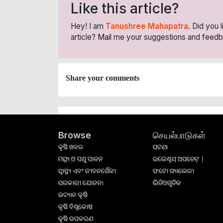
Like this article?
Hey! I am
Tanushree Mahapatra
. Did you 
article?
Mail
me your suggestions and feedb
Share your comments
செயல்பாடுகள்
Browse
କୃଷି ଖବର
ଘଟଣା
ମତ୍ସ୍ୟ ଓ ପଶୁ ପାଳନ
ଇଭେଣ୍ଟସ୍ ଅପଡେଟ୍ |
ସ୍ୱାସ୍ଥ୍ୟ ଏବଂ ଜୀବନଶୈଳୀ
ଫଟୋ ଗ୍ୟାଲେରୀ
ସରକାରୀ ଯୋଜନା
ଭିଡିଓଗୁଡିକ
ଉଦ୍ୟାନ କୃଷି
କୃଷି ବିଶ୍ବକୋଷ
କୃଷି ଉପକରଣ