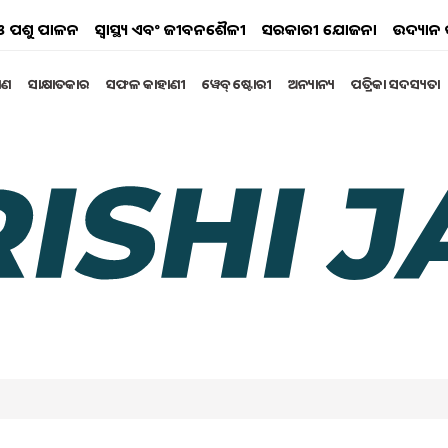
ୟ ଓ ପଶୁ ପାଳନ
ସ୍ୱାସ୍ଥ୍ୟ ଏବଂ ଜୀବନଶୈଳୀ
ସରକାରୀ ଯୋଜନା
ଉଦ୍ୟାନ 
୍ଷଣ
ସାକ୍ଷାତକାର
ସଫଳ କାହାଣୀ
ୱେବ୍ ଷ୍ଟୋରୀ
ଅନ୍ୟାନ୍ୟ
ପତ୍ରିକା ସଦସ୍ୟତା
ରେ ପାଣି ପିଇବା କେତେ
ି ପିଇବା ଦ୍ୱାରା ଶରୀରରେ ଥିବା ସମସ୍ତ ବିଷାକ୍ତ ପଦାର୍ଥ ବାହାର
 କରେ। ଏହାର ସବୁଠାରୁ ସକାରାତ୍ମକ ପ୍ରଭାବ ପାଚନ ତନ୍ତ୍ର ଉପରେ
rch 2025 05:37 PM