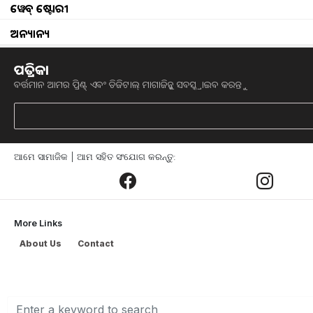
ୱେବ୍ ଷ୍ଟୋରୀ
ଅନ୍ୟାନ୍ୟ
ପତ୍ରିକା
ବର୍ତ୍ତମାନ ଆମର ପ୍ରିଣ୍ଟ୍ ଏବଂ ଡିଜିଟାଲ୍ ମାଗାଜିନ୍କୁ ସବସ୍କ୍ରାଇବ କରନ୍ତୁ
Drinking lukewarm water
ସକାଳେ ଖାଲି ପେଟରେ ଦାନ୍ତ ଘଷିବା ପୂର୍ବରୁ ପା
କିଛି ଲୋକ ଏହାକୁ ବହୁତ ଭଲ ବୋଲି ଭାବନ୍ତି, 
ଆମେ ସାମାଜିକ | ଆମ ସହିତ ସଂଯୋଗ କରନ୍ତୁ:
ଅସ୍ୱାସ୍ଥ୍ୟକର ବୋଲି ଭାବନ୍ତି। ସକାଳେ ଉଠିବା
ବହୁତ ଭଲ ଏବଂ ସ୍ୱାସ୍ଥ୍ୟ ବର୍ଦ୍ଧକ ବୋଲି ବିବ
ସମସ୍ୟା ମଧ୍ୟ ଦୂର କରିଥାଏ l
More Links
About Us
Contact
ପ୍ରକୃତରେ, ଦାନ୍ତ ଘଷିବା ପୂର୍ବରୁ ସକାଳେ ଖ
ସମସ୍ତ ବିଷାକ୍ତ ପଦାର୍ଥ ବାହାର ହୋଇଯାଏ। 
ସବୁଠାରୁ ସକାରାତ୍ମକ ପ୍ରଭାବ ପାଚନ ତନ୍ତ୍ର ଉ