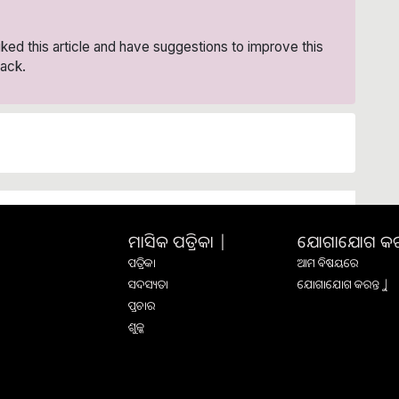
liked this article and have suggestions to improve this
ack.
ମାସିକ ପତ୍ରିକା |
ଯୋଗାଯୋଗ କରନ୍
ପତ୍ରିକା
ଆମ ବିଷୟରେ
ସଦସ୍ୟତା
ଯୋଗାଯୋଗ କରନ୍ତୁ |
ପ୍ରଚାର
ଶୁଳ୍କ