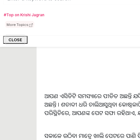
#Top on Krishi Jagran
More Topics
CLOSE
ଆପଣ ଏସିଡିଟି ସମସ୍ୟାରେ ପୀଡିତ ଅଛନ୍ତି
ଅଛନ୍ତି । ଶତାବ୍ଦୀ ଧରି ଚାଲିଆସୁଥିବା କୋଷ୍ଠ
ପରିସ୍ଥିତିରେ, ଆପଣଙ୍କ ପେଟ ସଫା ରହିଥାଏ, ଯ
ସକାଳେ ଉଠିବା ମାତ୍ରେ ଖାଲି ପେଟରେ ପାଣି ପ