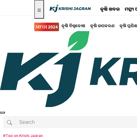
କୃଷି ଖବର
ମତ୍ସ୍
କୃଷି ବିଶ୍ବକୋଷ
କୃଷି ଉପକରଣ
କୃଷି ପ୍ରଶିକ
MFOI 2024
ସ୍ୱାସ୍ଥ୍ୟ ଏବଂ ଜୀବନଶୈଳୀ
ସକାଳୁ ଉଠି ଖାଲି ପେଟ
ଠିକ୍....?
ଦାନ୍ତ ଘଷିବା ପୂର୍ବରୁ ସକାଳେ ଖାଲି ପେଟରେ ଉଷୁମ ପାଣ
ହୋଇଯାଏ। ଏହା ଅନେକ ଗମ୍ଭୀର ରୋଗର ଆଶଙ୍କା ହ୍ରାସ
ପଡ଼ିଥାଏ।
Tanushree Mahapatra
Monday, 24 Ma
#Top on Krishi Jagran