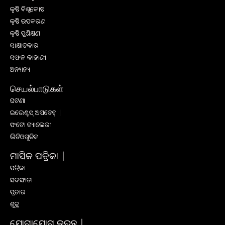
କୃଷି ବିଶ୍ବକୋଷ
କୃଷି ଉପକରଣ
କୃଷି ପ୍ରଶିକ୍ଷଣ
ସାକ୍ଷାତକାର
ସଫଳ କାହାଣୀ
ଅନ୍ୟାନ୍ୟ
செயல்பாடுகள்
ଘଟଣା
ଇଭେଣ୍ଟସ୍ ଅପଡେଟ୍ |
ଫଟୋ ଗ୍ୟାଲେରୀ
ଭିଡିଓଗୁଡିକ
ମାସିକ ପତ୍ରିକା |
ପତ୍ରିକା
ସଦସ୍ୟତା
ପ୍ରଚାର
ଶୁଳ୍କ
ଯୋଗାଯୋଗ କରନ୍ତୁ |