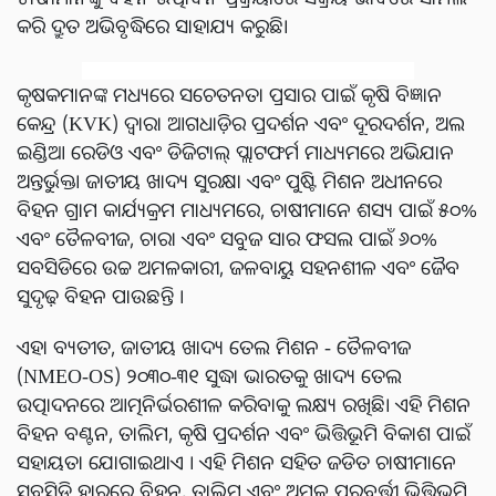
କରି ଦ୍ରୁତ ଅଭିବୃଦ୍ଧିରେ ସାହାଯ୍ୟ କରୁଛି।
କୃଷକମାନଙ୍କ ମଧ୍ୟରେ ସଚେତନତା ପ୍ରସାର ପାଇଁ କୃଷି ବିଜ୍ଞାନ
କେନ୍ଦ୍ର (KVK) ଦ୍ୱାରା ଆଗଧାଡ଼ିର ପ୍ରଦର୍ଶନ ଏବଂ ଦୂରଦର୍ଶନ, ଅଲ
ଇଣ୍ଡିଆ ରେଡିଓ ଏବଂ ଡିଜିଟାଲ୍ ପ୍ଲାଟଫର୍ମ ମାଧ୍ୟମରେ ଅଭିଯାନ
ଅନ୍ତର୍ଭୁକ୍ତ। ଜାତୀୟ ଖାଦ୍ୟ ସୁରକ୍ଷା ଏବଂ ପୁଷ୍ଟି ମିଶନ ଅଧୀନରେ
ବିହନ ଗ୍ରାମ କାର୍ଯ୍ୟକ୍ରମ ମାଧ୍ୟମରେ, ଚାଷୀମାନେ ଶସ୍ୟ ପାଇଁ ୫୦%
ଏବଂ ତୈଳବୀଜ, ଚାରା ଏବଂ ସବୁଜ ସାର ଫସଲ ପାଇଁ ୬୦%
ସବସିଡିରେ ଉଚ୍ଚ ଅମଳକାରୀ, ଜଳବାୟୁ ସହନଶୀଳ ଏବଂ ଜୈବ
ସୁଦୃଢ଼ ​​ବିହନ ପାଉଛନ୍ତି ।
ଏହା ବ୍ୟତୀତ, ଜାତୀୟ ଖାଦ୍ୟ ତେଲ ମିଶନ - ତୈଳବୀଜ
(NMEO-OS) ୨୦୩୦-୩୧ ସୁଦ୍ଧା ଭାରତକୁ ଖାଦ୍ୟ ତେଲ
ଉତ୍ପାଦନରେ ଆତ୍ମନିର୍ଭରଶୀଳ କରିବାକୁ ଲକ୍ଷ୍ୟ ରଖିଛି। ଏହି ମିଶନ
ବିହନ ବଣ୍ଟନ, ତାଲିମ, କୃଷି ପ୍ରଦର୍ଶନ ଏବଂ ଭିତ୍ତିଭୂମି ବିକାଶ ପାଇଁ
ସହାୟତା ଯୋଗାଇଥାଏ । ଏହି ମିଶନ ସହିତ ଜଡିତ ଚାଷୀମାନେ
ସବସିଡି ହାରରେ ବିହନ, ତାଲିମ ଏବଂ ଅମଳ ପରବର୍ତ୍ତୀ ଭିତ୍ତିଭୂମି