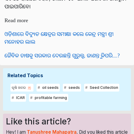
ପାଇପାରିବେ।
Read more
ଓଡ଼ିଶାରେ ବିଦ୍ୟୁତ କ୍ଷେତ୍ରର ସମୀକ୍ଷା କଲେ କେନ୍ଦ୍ର ମନ୍ତ୍ରୀ ଶ୍ରୀ
ମନୋହର ଲାଲ
ଜୈବିକ ଚାଷକୁ ସରକାର ଦେଉଛନ୍ତି ଗୁରୁତ୍ତ୍ଵ, ଜାଣନ୍ତୁ କିପରି....?
Related Topics
କୃଷି ଖବର
oil seeds
seeds
Seed Collection
ICAR
profitable farming
Like this article?
Hey! I am
Tanushree Mahapatra
. Did you liked this article