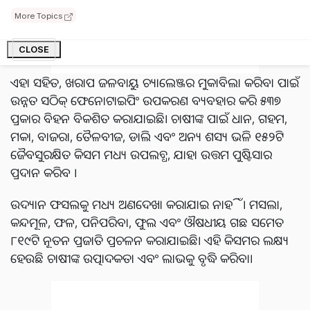
ଅତି ଖରାପ ପାଣିପାଗ ପରିସ୍ଥିତିକୁ ପ୍ରତିହତ କରିବା ପାଇଁ ବିକଶିତ
More Topics
କରାଯାଇଛି, ଯାହା ଜଳବାୟୁ ଅନିଶ୍ଚିତତାର ସମ୍ମୁଖୀନ ହେଉଥିବା
ଚାଷୀମାନଙ୍କ ପାଇଁ ଅତ୍ୟନ୍ତ ଲାଭଦାୟକ।
CLOSE
ଏହା ସହିତ, ଖରାପ ଜଳବାୟୁ ଚ୍ୟାଲେଞ୍ଜର ମୁକାବିଲା କରିବା ପାଇଁ
ଉନ୍ନତ ସଠିକ୍ ଫେନୋଟାଇପିଂ ଉପକରଣ ବ୍ୟବହାର କରି ୫୩୭
ପ୍ରକାର ବିହନ ବିକଶିତ କରାଯାଇଛି। ଚାଷୀଙ୍କ ପାଇଁ ଧାନ, ଗହମ,
ମକା, ବାଜରା, ତୈଳବୀଜ, ଡାଲି ଏବଂ ଅନ୍ୟ ଶସ୍ୟ ଭଳି ୧୫୨ଟି
ଜୈବସୁରକ୍ଷିତ କିସମ ମଧ୍ୟ ଉପଲବ୍ଧ, ଯାହା ଉତ୍ତମ ପୁଷ୍ଟିସାର
ପ୍ରଦାନ କରିବ ।
ଉଦ୍ୟାନ ଫସଲକୁ ମଧ୍ୟ ଅଣଦେଖା କରାଯାଇ ନାହିଁ। ମସଲା,
କନ୍ଦମୂଳ, ଫଳ, ପନିପରିବା, ଫୁଲ ଏବଂ ଔଷଧୀୟ ଗଛ ସମେତ
୮୧୯ଟି ନୂତନ ପ୍ରଜାତି ପ୍ରଚଳନ କରାଯାଇଛି। ଏହି କିସମର ଲକ୍ଷ୍ୟ
ହେଉଛି ଚାଷୀଙ୍କ ଉତ୍ପାଦକତା ଏବଂ ଲାଭକୁ ବୃଦ୍ଧି କରିବା।