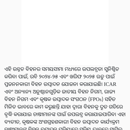
ଏହି ଉନ୍ନତ ବିହନର ସମୟସୀମା ମଧ୍ୟରେ ଉପଲବ୍ଧତା ସୁନିଶ୍ଚିତ
କରିବା ପାଇଁ, ରବି ୨୦୨୪-୨୫ ଏବଂ ଖରିଫ ୨୦୨୫ ଋତୁ ପାଇଁ
ପ୍ରଜନନକାରୀ ବିହନ ଉତ୍ପାଦନ ଯୋଜନା କରାଯାଇଛି। ICAR
ଏବଂ ଅନ୍ୟାନ୍ୟ ଅନୁଷ୍ଠାନଗୁଡ଼ିକ ଜାତୀୟ ବିହନ ନିଗମ, ରାଜ୍ୟ
ବିହନ ନିଗମ ଏବଂ କୃଷକ ଉତ୍ପାଦକ ସଂଗଠନ (FPOs) ସହିତ
ମିଳିତ ଭାବରେ କାମ କରୁଛନ୍ତି ଯାହା ଦ୍ୱାରା ବିହନକୁ ଦ୍ରୁତ ଗତିରେ
ବୃଦ୍ଧି କରାଯାଇ ଚାଷୀମାନଙ୍କ ପାଇଁ ଉପଲବ୍ଧ କରାଯାଇପାରିବ। ଏହା
ବ୍ୟତୀତ, କୃଷକଙ୍କ ଅଂଶଗ୍ରହଣକାରୀ ବିହନ ଉତ୍ପାଦନ କାର୍ଯ୍ୟକ୍ରମ
ଚାଷୀମାନଙ୍କୁ ବିହନ ଉତ୍ପାଦନ ପ୍ରକ୍ରିୟାରେ ସକ୍ରିୟ ଭାବରେ ସାମିଲ