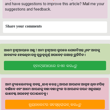
and have suggestions to improve this article?
Mail
me your
suggestions and feedback.
Share your comments
ଆମେ ହ୍ବାଟ୍ସଆପ୍‌ରେ ଅଛୁ ! ଆମ ହ୍ବାଟ୍ସଆପ ଗ୍ରୁପରେ ଯୋଗଦିଅନ୍ତୁ ଏବଂ ଆପଙ୍କୁ
ଆବଶ୍ୟକ ହେଉଥିବା ସବୁ ଗୁରୁତ୍ବପୂର୍ଣ୍ଣ ଅପଡେଟ୍‌ ପାଆନ୍ତୁ ପ୍ରତିଦିନ ।
ହ୍ବାଟ୍ସଆପରେ ଜଏନ କରନ୍ତୁ
ଆମ ନ୍ୟୁଜଲେଟରକୁ ସବସ୍କ୍ରାଇବ୍ କରନ୍ତୁ । ଆପଣ ଆପଣଙ୍କ ଆଗ୍ରହ ଥିବା ଟପିକ୍‌
ବାଛିବେ ଏବଂ ଆମେ ଆପଣଙ୍କୁ ବଛା ବଛା ନ୍ୟୁଜ ଓ ଆପଣଙ୍କ ପସନ୍ଦ ଅନୁଯାୟୀ
ଲାଟେଷ୍ଟ ଅପଡେଟ୍‌ ପଠାଇଦେବୁ ।
ନ୍ୟୁଜଲେଟର ସବସ୍କ୍ରାଇବ୍‌ କରନ୍ତୁ