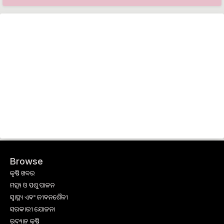
Browse
କୃଷି ଖବର
ମତ୍ସ୍ୟ ଓ ପଶୁ ପାଳନ
ସ୍ୱାସ୍ଥ୍ୟ ଏବଂ ଜୀବନଶୈଳୀ
ସରକାରୀ ଯୋଜନା
ଉଦ୍ୟାନ କୃଷି