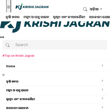
ଓଡ଼ିଆ
କୃଷି ଖବର
ମତ୍ସ୍ୟ ଓ ପଶୁ ପାଳନ
ସ୍ୱାସ୍ଥ୍ୟ ଏବଂ ଜୀବନଶୈଳୀ
ସରକାରୀ ଯୋଜ
#Top on Krishi Jagran
Home
o
କୃଷି ଖବର
ମତ୍ସ୍ୟ ଓ ପଶୁ ପାଳନ
ସ୍ୱାସ୍ଥ୍ୟ ଏବଂ ଜୀବନଶୈଳୀ
କୃଷି ବିଶ୍ବକୋଷ
ସରକାରୀ ଯୋଜନା