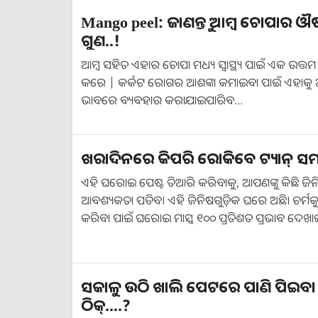
Mango peel: ଜାଣନ୍ତୁ ଆମ୍ବ ଚୋପାର 
ଗୁଣ..!
ଆମ୍ବ ସହିତ ଏହାର ଚୋପା ମଧ୍ୟ ସ୍ୱାସ୍ଥ୍ୟ ପାଇଁ ଏକ ଉତ୍ତମ
କରେ | କର୍କଟ ରୋଗର ଆଶଙ୍କା କମାଇବା ପାଇଁ ଏହାକୁ
ଭାବରେ ବ୍ୟବହାର କରାଯାଇପାରିବ…
ଖରାଦିନରେ କିପରି ରୋକିବେ ଟ୍ୟାନ୍ ସମସ୍
ଏହି ଘରୋଇ ପେଷ୍ଟ ତିଆରି କରିବାକୁ, ଆପଣଙ୍କୁ କିଛି ଜି
ଆବଶ୍ୟକତା ପଡିବ। ଏହି ଜିନିଷଗୁଡ଼ିକ ଘରେ ଅଛି। ଚର୍ମକୁ 
କରିବା ପାଇଁ ଘରୋଇ ମାସ୍କ ୧୦୦ ପ୍ରତିଶତ ପ୍ରଭାବ ଦେଖ
ସକାଳୁ ଉଠି ଖାଲି ପେଟରେ ପାଣି ପିଇବ
ଠିକ୍....?