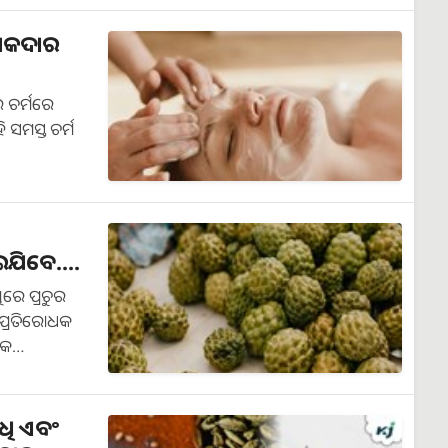
ଚମକଦାର
ରୁ ଚର୍ମରେ
ି ସମସ୍ତ ଚର୍ମ
ଯିବେ....
ରେ ପ୍ରଚୁର
 ପ୍ରତିରୋଧକ
 ଏକ…
ଷଧି ଏବଂ