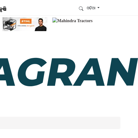
ଓଡ଼ିଆ
କୃଷି
ଆମେ ହ୍ବାଟ୍ସଆପ୍‌ରେ ଅଛୁ ! ଆମ ହ୍ବାଟ୍ସଆପ ଗ୍ରୁପରେ
ଯୋଗଦିଅନ୍ତୁ ଏବଂ ଆପଙ୍କୁ ଆବଶ୍ୟକ ହେଉଥିବା ସବୁ
ଗୁରୁତ୍ବପୂର୍ଣ୍ଣ ଅପଡେଟ୍‌ ପାଆନ୍ତୁ ପ୍ରତିଦିନ ।
ହ୍ବାଟ୍ସଆପରେ ଜଏନ କରନ୍ତୁ
ଆମ ନ୍ୟୁଜଲେଟରକୁ ସବସ୍କ୍ରାଇବ୍ କରନ୍ତୁ । ଆପଣ ଆପଣଙ୍କ
ଆଗ୍ରହ ଥିବା ଟପିକ୍‌ ବାଛିବେ ଏବଂ ଆମେ ଆପଣଙ୍କୁ ବଛା ବଛା
ନ୍ୟୁଜ ଓ ଆପଣଙ୍କ ପସନ୍ଦ ଅନୁଯାୟୀ ଲାଟେଷ୍ଟ ଅପଡେଟ୍‌
ପଠାଇଦେବୁ ।