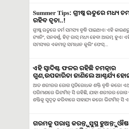
Summer Tips: ଗ୍ରୀଷ୍ମ ଋତୁରେ ମଧ୍ୟ 
ରହିବ ତ୍ୱଚା..!
ଗ୍ରୀଷ୍ମ ଋତୁରେ ଚର୍ମ ସମସ୍ୟା ବୃଦ୍ଧି ପାଇଥାଏ। ଏହି କାରଣ
ଟ୍ୟାନିଂ, ସନବର୍ଣ୍ଣ, ହିଟ୍ ରାସ୍ ମଧ୍ୟ ହେବା ଆରମ୍ଭ ହୁଏ। ଏହ
ସମସ୍ୟାର ଏକମାତ୍ର ସମାଧାନ କୁଲିଂ ଫେସ୍…
ଏହି ସ୍ୱାଦିଷ୍ଟ ଫଳର ରହିଛି ଚମତ୍କାର
ଗୁଣ,ଉପକାରିତା ଜାଣିଲେ ଆଶ୍ଚର୍ଯ୍ୟ ହୋଇ
ଆତ ଶରୀରର ରୋଗ ପ୍ରତିରୋଧକ ଶକ୍ତି ବୃଦ୍ଧି କରେ। ଏଥି
ପରିମାଣରେ ଭିଟାମିନ୍ ସି ରହିଛି, ଯାହା ଶରୀରର ରୋଗ
ଶକ୍ତିକୁ ସୁଦୃଢ଼ କରିବାରେ ସାହାଯ୍ୟ କରେ। ଭିଟାମିନ୍ ସି
ଗରମକୁ ପରାସ୍ତ କରନ୍ତୁ, ସୁସ୍ଥ ହୁଅନ୍ତୁ: ଔ