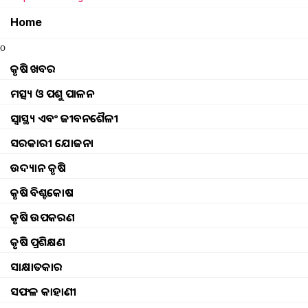
Home
ଘିଅ ସହିତ ଏହି 5ଟି ଜିନିଷ ଖାଆନ୍ତୁ ନାହିଁ
o
ଭାରତୀୟ ରୋଷେଇ ଘରେ ଘିଅ (ghee)ର ଏକ ସ୍ୱତନ୍ତ୍ର ସ୍ଥାନ
ଏହାକୁ ମହୁ, ମୂଳା, ଦହି, ମାଛ ଏବଂ ଚା ସହିତ ଖାଇବା କ୍
କୃଷି ଖବର
ହୋଇପାରେ। ଭାରତୀୟ ରୋଷେଇ ଘରେ ଘିଅ…
ମତ୍ସ୍ୟ ଓ ପଶୁ ପାଳନ
ସ୍ୱାସ୍ଥ୍ୟ ଏବଂ ଜୀବନଶୈଳୀ
ସରକାରୀ ଯୋଜନା
କଖାରୁ ମଞ୍ଜି କେଉଁ ଭିଟାମିନର ଆବଶ୍ୟ
ଉଦ୍ୟାନ କୃଷି
କରିବ ?
କୃଷି ବିଶ୍ବକୋଷ
କଖାରୁ ମଞ୍ଜିରେ ଥିବା ଫାଇବର, ପ୍ରୋଟିନ୍, ଖଣିଜ ପଦାର୍ଥ,
ଆଣ୍ଟିଅକ୍ସିଡାଣ୍ଟ ଆମକୁ ଅନେକ ରୋଗରୁ ରକ୍ଷା କରେ । କ
କୃଷି ଉପକରଣ
ମୁଖ୍ୟତଃ ଜିଙ୍କ, ଲୁହା, ପ୍ରୋଟିନ, ଓମେଗା ୩ ଫ୍ୟାଟି…
କୃଷି ପ୍ରଶିକ୍ଷଣ
ସାକ୍ଷାତକାର
ମକା ଶରୀର ପାଇଁ ଉପକାରୀ
ସଫଳ କାହାଣୀ
ବ୍ଲଡ୍ ସୁଗାରକୁ କଣ୍ଟ୍ରୋଲ କରିବାରେ ମିଠା ମକା (sweet 