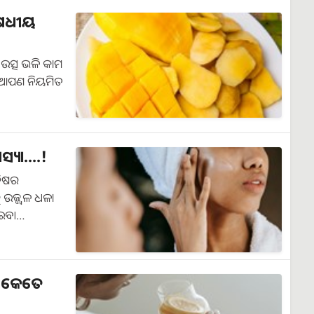
ଔଷଧୀୟ
 ଉତ୍ସ ଭଳି କାମ
 ଆପଣ ନିୟମିତ
ୟା....!
ନିଷର
ଉଜ୍ଜ୍ୱଳ ଧଳା
ାଇବ।…
ା କେତେ