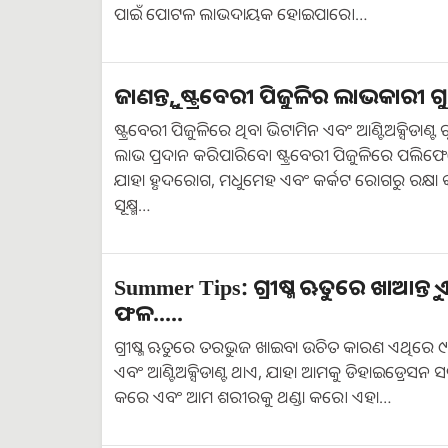
ପାଇଁ ପୋଟଳ ଲାଭଦାୟକ ହୋଇପାରେ।…
ଜାଣନ୍ତୁ, ଷ୍ଟ୍ରବେରୀ ପିଜୁଳିର ଲାଭକାରୀ ଗ
ଷ୍ଟ୍ରବେରୀ ପିଜୁଳିରେ ଥିବା ଭିଟାମିନ ଏବଂ ଆଣ୍ଟିଅକ୍ସିଡାଣ୍ଟ ଗୁରୁତ୍ୱ
ଲାଭ ପ୍ରଦାନ କରିପାରିବେ। ଷ୍ଟ୍ରବେରୀ ପିଜୁଳିରେ ପଲି
ଯାହା ହୃଦରୋଗ, ମଧୁମେହ ଏବଂ କର୍କଟ ରୋଗରୁ ରକ୍ଷା କ
ସୂକ୍ଷ୍ମ…
Summer Tips: ଗ୍ରୀଷ୍ମ ଋତୁରେ ଖାଆନ୍ତୁ 
ଫଳ.....
ଗ୍ରୀଷ୍ମ ଋତୁରେ ତରଭୁଜ ଖାଇବା ଉଚିତ କାରଣ ଏଥିରେ ୯୨
ଏବଂ ଆଣ୍ଟିଅକ୍ସିଡାଣ୍ଟ ଥାଏ, ଯାହା ଆମକୁ ଡିହାଇଡ୍ରେସନ ସମ
କରେ ଏବଂ ଆମ ଶରୀରକୁ ଥଣ୍ଡା କରେ। ଏହା…