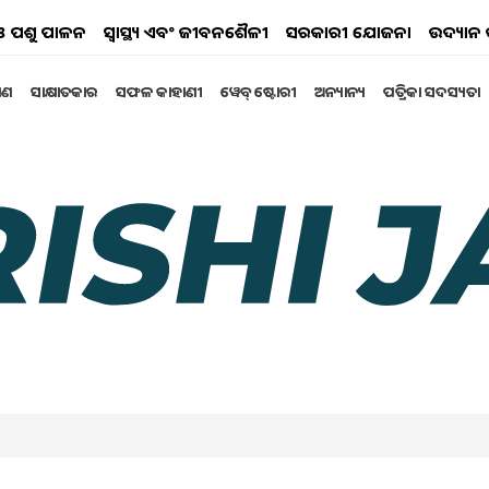
ୟ ଓ ପଶୁ ପାଳନ
ସ୍ୱାସ୍ଥ୍ୟ ଏବଂ ଜୀବନଶୈଳୀ
ସରକାରୀ ଯୋଜନା
ଉଦ୍ୟାନ 
୍ଷଣ
ସାକ୍ଷାତକାର
ସଫଳ କାହାଣୀ
ୱେବ୍ ଷ୍ଟୋରୀ
ଅନ୍ୟାନ୍ୟ
ପତ୍ରିକା ସଦସ୍ୟତା
ଶୈଳୀ
ୀତାରେ ବଡ଼
ନୁହେଁ ବରଂ
ତ୍ୟନ୍ତ
ଫସଲ ଏବଂ