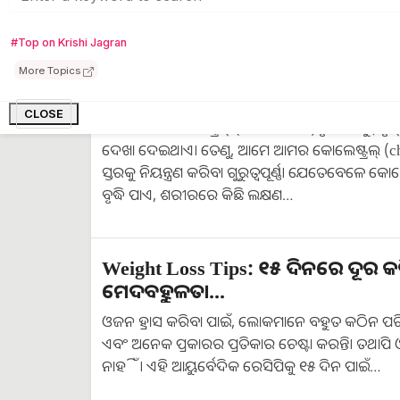
ପରିମାଣରେ ଖିଆଯାଏ ଏବଂ ଏହାର ଉପକାରୀତା ଯୋଗୁଁ
#Top on Krishi Jagran
ଶରୀରରେ ଏହି 6 ଟି ଲକ୍ଷଣ ଦେଖିବା ମାତ
More Topics
ହୋଇଯାଆନ୍ତୁ ସତର୍କ ...
CLOSE
ଶରୀରରେ କୋଲେଷ୍ଟ୍ରଲ୍ (cholesterol)ବୃଦ୍ଧି ହେତୁ, ହୃଦ
ଦେଖା ଦେଇଥାଏ। ତେଣୁ, ଆମେ ଆମର କୋଲେଷ୍ଟ୍ରଲ୍ (ch
ସ୍ତରକୁ ନିୟନ୍ତ୍ରଣ କରିବା ଗୁରୁତ୍ୱପୂର୍ଣ୍ଣ। ଯେତେବେଳେ କୋଲେ
ବୃଦ୍ଧି ପାଏ, ଶରୀରରେ କିଛି ଲକ୍ଷଣ…
Weight Loss Tips: ୧୫ ଦିନରେ ଦୂର କ
ମେଦବହୁଳତା...
ଓଜନ ହ୍ରାସ କରିବା ପାଇଁ, ଲୋକମାନେ ବହୁତ କଠିନ ପରିଶ
ଏବଂ ଅନେକ ପ୍ରକାରର ପ୍ରତିକାର ଚେଷ୍ଟା କରନ୍ତି। ତଥାପ
ନାହିଁ। ଏହି ଆୟୁର୍ବେଦିକ ରେସିପିକୁ ୧୫ ଦିନ ପାଇଁ…