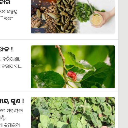
ଚାର
ରେ କହୁଛୁ
ିଁ ବରଂ
 ଫଳ !
ବ, ହରିୟାଣା,
ାଷ କରାଯାଏ।…
ୀୟ ଗୁଣ !
ସେବନ ସହାୟକ।
୍ଟି-
୍ୟା କମାଇବା