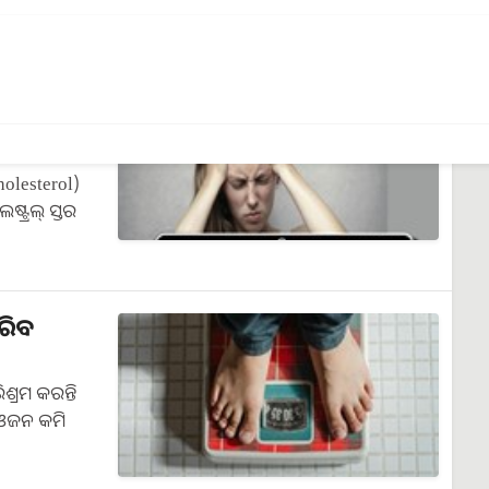
 ଏହାକୁ…
୍ରେ
୍‌ଜନିତ ସମସ୍ୟା
olesterol)
ଷ୍ଟ୍ରଲ୍ ସ୍ତର
ରିବ
୍ରମ କରନ୍ତି
ି ଓଜନ କମି