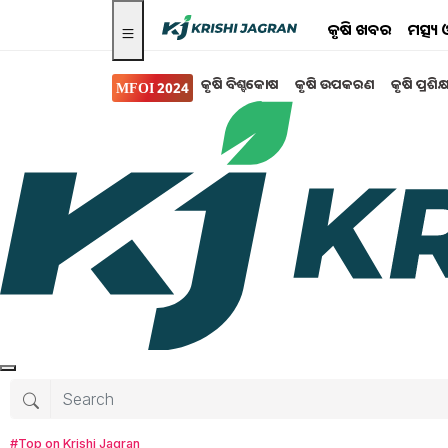
କୃଷି ଖବର
ମତ୍ସ୍
କୃଷି ବିଶ୍ବକୋଷ
କୃଷି ଉପକରଣ
କୃଷି ପ୍ରଶିକ
MFOI 2024
ସ୍ୱାସ୍ଥ୍ୟ ଏବଂ ଜୀବନ
ବେଲ ଫଳ: ଗ୍ରାମୀଣ ମହିଳା ଉଦ୍ୟୋଗ
ଭୂମିକା
ବେଲ ଫଳର ବ୍ୟବହାର କେବଳ ଔଷଧୀୟ ଦୃଷ୍ଟିକୋଣରୁ 
ଏହାର ପୁଷ୍ଟିକର ଏବଂ ପ୍ରକ୍ରିୟାକରଣ ମୂଲ୍ୟ ଯୋଗୁଁ ମଧ୍ୟ ଅ
ଗୁରୁତ୍ୱପୂର୍ଣ୍ଣ। ଏହା କୃଷକମାନଙ୍କ ପାଇଁ ଏକ ମୂଲ୍ୟବାନ 
ମହିଳାମାନଙ୍କ…
#Top on Krishi Jagran