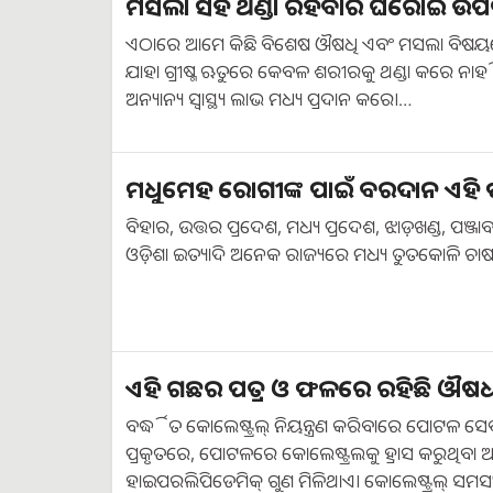
ମସଲା ସହ ଥଣ୍ଡା ରହିବାର ଘରୋଇ ଉପ
ଏଠାରେ ଆମେ କିଛି ବିଶେଷ ଔଷଧି ଏବଂ ମସଲା ବିଷୟ
ଯାହା ଗ୍ରୀଷ୍ମ ଋତୁରେ କେବଳ ଶରୀରକୁ ଥଣ୍ଡା କରେ ନାହ
ଅନ୍ୟାନ୍ୟ ସ୍ୱାସ୍ଥ୍ୟ ଲାଭ ମଧ୍ୟ ପ୍ରଦାନ କରେ।…
ମଧୁମେହ ରୋଗୀଙ୍କ ପାଇଁ ବରଦାନ ଏହି
ବିହାର, ଉତ୍ତର ପ୍ରଦେଶ, ମଧ୍ୟ ପ୍ରଦେଶ, ଝାଡ଼ଖଣ୍ଡ, ପଞ୍ଜା
ଓଡ଼ିଶା ଇତ୍ୟାଦି ଅନେକ ରାଜ୍ୟରେ ମଧ୍ୟ ତୁତକୋଳି ଚ
ଏହି ଗଛର ପତ୍ର ଓ ଫଳରେ ରହିଛି ଔଷଧ
ବର୍ଦ୍ଧିତ କୋଲେଷ୍ଟ୍ରଲ୍ ନିୟନ୍ତ୍ରଣ କରିବାରେ ପୋଟଳ 
ପ୍ରକୃତରେ, ପୋଟଳରେ କୋଲେଷ୍ଟ୍ରଲକୁ ହ୍ରାସ କରୁଥିବା ଆଣ
ହାଇପରଲିପିଡେମିକ୍ ଗୁଣ ମିଳିଥାଏ। କୋଲେଷ୍ଟ୍ରଲ୍ ସମସ