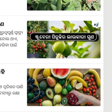
ୁଣ
ପୂର୍ଣ୍ଣ ସ୍ୱାସ୍ଥ୍ୟ
ଫେନୋଲ ଥାଏ,
ରିବା ପାଇଁ
ଏହି
 ପ୍ରତିଶତ ପାଣି
ସ୍ୟାରୁ ରକ୍ଷା