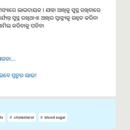
ସ୍ୟାରେ ଲାଭଦାୟକ l ଯାହା ଆଖିକୁ ସୁସ୍ଥ ରଖିବାରେ
୍ତ ସୁସ୍ଥ ରଖିଥାଏ। ଆଖିର ସ୍ୱାସ୍ଥ୍ୟକୁ ଉନ୍ନତ କରିବା
ାମିଲ କରିବାକୁ ପଡିବ।
ଜନା....
ାଇବେ ପ୍ରଚୁର ଲାଭ!
ts
cholesterol
blood sugar