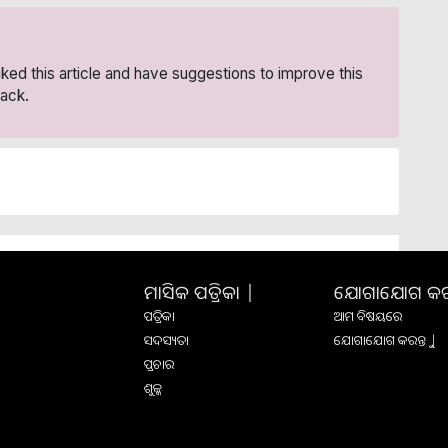
liked this article and have suggestions to improve this
ack.
ମାସିକ ପତ୍ରିକା |
ଯୋଗାଯୋଗ କରନ୍
ପତ୍ରିକା
ଆମ ବିଷୟରେ
ସଦସ୍ୟତା
ଯୋଗାଯୋଗ କରନ୍ତୁ |
ପ୍ରଚାର
ଶୁଳ୍କ