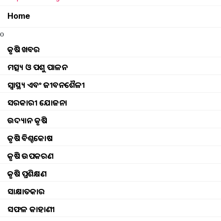
Home
o
କୃଷି ଖବର
ମତ୍ସ୍ୟ ଓ ପଶୁ ପାଳନ
ସ୍ୱାସ୍ଥ୍ୟ ଏବଂ ଜୀବନଶୈଳୀ
ସରକାରୀ ଯୋଜନା
ଉଦ୍ୟାନ କୃଷି
କୃଷି ବିଶ୍ବକୋଷ
କୃଷି ଉପକରଣ
କୃଷି ପ୍ରଶିକ୍ଷଣ
ସାକ୍ଷାତକାର
ସଫଳ କାହାଣୀ