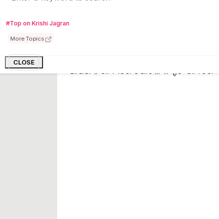
ଓଜନ ହ୍ରାସରେ ଲାଭଦାୟକ
#Top on Krishi Jagran
More Topics
ପୋଟଳ ଖାଇବା ଦ୍ୱାରା ପେଟ ବହୁତ ସମୟ ପର୍ଯ୍ୟନ
ରୋକେ ଏବଂ ଆପଣଙ୍କ ଓଜନ ନିୟନ୍ତ୍ରଣରେ ରହେ।
CLOSE
ଆପଣଙ୍କ ଖାଦ୍ୟରେ ପୋଟଳ ନିଶ୍ଚିତ ଭାବରେ ସା