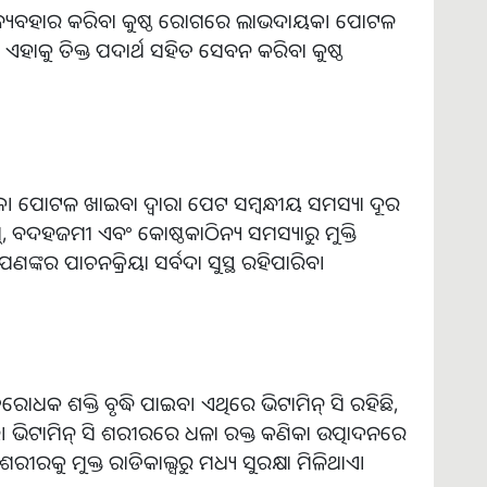
ି ବ୍ୟବହାର କରିବା କୁଷ୍ଠ ରୋଗରେ ଲାଭଦାୟକ। ପୋଟଳ
ି ଏହାକୁ ତିକ୍ତ ପଦାର୍ଥ ସହିତ ସେବନ କରିବା କୁଷ୍ଠ
 ପୋଟଳ ଖାଇବା ଦ୍ୱାରା ପେଟ ସମ୍ବନ୍ଧୀୟ ସମସ୍ୟା ଦୂର
, ବଦହଜମୀ ଏବଂ କୋଷ୍ଠକାଠିନ୍ୟ ସମସ୍ୟାରୁ ମୁକ୍ତି
ଣଙ୍କର ପାଚନକ୍ରିୟା ସର୍ବଦା ସୁସ୍ଥ ରହିପାରିବ।
ଧକ ଶକ୍ତି ବୃଦ୍ଧି ପାଇବ। ଏଥିରେ ଭିଟାମିନ୍ ସି ରହିଛି,
ରେ। ଭିଟାମିନ୍ ସି ଶରୀରରେ ଧଳା ରକ୍ତ କଣିକା ଉତ୍ପାଦନରେ
ରକୁ ମୁକ୍ତ ରାଡିକାଲ୍ସରୁ ମଧ୍ୟ ସୁରକ୍ଷା ମିଳିଥାଏ।