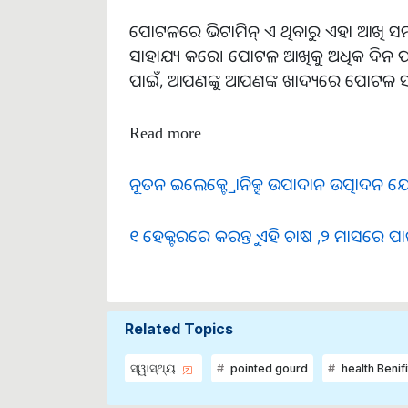
ପୋଟଳରେ ଭିଟାମିନ୍ ଏ ଥିବାରୁ ଏହା ଆଖି ସମ
ସାହାଯ୍ୟ କରେ। ପୋଟଳ ଆଖିକୁ ଅଧିକ ଦିନ ପର୍ଯ୍ୟନ
ପାଇଁ, ଆପଣଙ୍କୁ ଆପଣଙ୍କ ଖାଦ୍ୟରେ ପୋଟଳ ସ
Read more
ନୂତନ ଇଲେକ୍ଟ୍ରୋନିକ୍ସ ଉପାଦାନ ଉତ୍ପାଦନ ଯୋ
୧ ହେକ୍ଟରରେ କରନ୍ତୁ ଏହି ଚାଷ ,୨ ମାସରେ ପ
Related Topics
ସ୍ୱାସ୍ଥ୍ୟ
pointed gourd
health Benifi