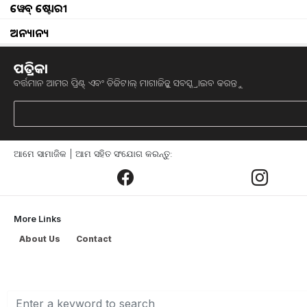
ୱେବ୍ ଷ୍ଟୋରୀ
ଅନ୍ୟାନ୍ୟ
ପତ୍ରିକା
Regular use of pointed gourd is 
ବର୍ତ୍ତମାନ ଆମର ପ୍ରିଣ୍ଟ୍ ଏବଂ ଡିଜିଟାଲ୍ ମାଗାଜିନ୍କୁ ସବସ୍କ୍ରାଇବ କରନ୍ତୁ
ଅଧିକାଂଶ ଲୋକ ପୋଟଳକୁ ବିଭିନ୍ନ ପ୍ରକାର ଖାଦ୍ୟ
ପନିପରିବା ସହିତ ଖାଇବା ମଧ୍ୟ ଆମ ସ୍ୱାସ୍
ରହିଛି। ଏଥିରେ ଆଣ୍ଟି-ଅକ୍ସିଡାଣ୍ଟ, ଫାଇବର ଏବ
ଆମେ ସାମାଜିକ | ଆମ ସହିତ ସଂଯୋଗ କରନ୍ତୁ:
ତତ୍ତ୍ୱ ରହିଛି, ଯାହା ଆମକୁ ଅନେକ ରୋଗରୁ ରକ
କୋଲେଷ୍ଟ୍ରଲ୍ ପାଇଁ ଲାଭଦାୟକ
More Links
About Us
Contact
ବର୍ଦ୍ଧିତ କୋଲେଷ୍ଟ୍ରଲ୍ ନିୟନ୍ତ୍ରଣ କରିବ
କୋଲେଷ୍ଟ୍ରଲକୁ ହ୍ରାସ କରୁଥିବା ଆଣ୍ଟି-ହାଇପରଲ
କମାଇବା ପାଇଁ ପୋଟଳ ଲାଭଦାୟକ ହୋଇପ