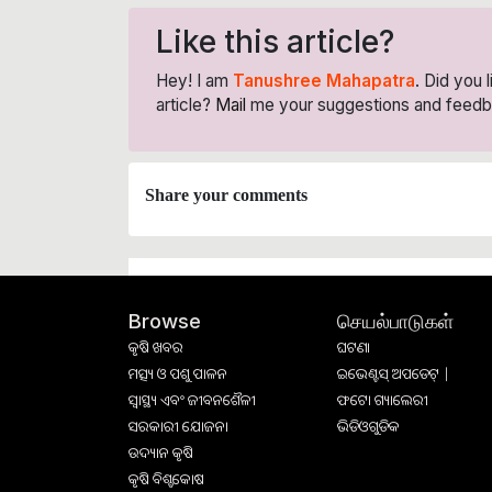
Like this article?
Hey! I am
Tanushree Mahapatra
. Did you 
article?
Mail
me your suggestions and feedb
Share your comments
செயல்பாடுகள்
Browse
କୃଷି ଖବର
ଘଟଣା
ମତ୍ସ୍ୟ ଓ ପଶୁ ପାଳନ
ଇଭେଣ୍ଟସ୍ ଅପଡେଟ୍ |
ସ୍ୱାସ୍ଥ୍ୟ ଏବଂ ଜୀବନଶୈଳୀ
ଫଟୋ ଗ୍ୟାଲେରୀ
ସରକାରୀ ଯୋଜନା
ଭିଡିଓଗୁଡିକ
ଉଦ୍ୟାନ କୃଷି
କୃଷି ବିଶ୍ବକୋଷ