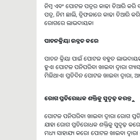
ନିମ୍ବ ଏବଂ ପୋଟଳ ପତ୍ରର କାଢା ତିଆରି କର
ପତ୍ର, ନିମ ଛାଲି, ତ୍ରିଫଳାରେ କାଢା ତିଆରି କର
ରୋଗରେ ଲାଭଦାୟକ।
ପାଚନକ୍ରିୟା ଉନ୍ନତ କରେ
ପାଚନ କ୍ରିୟା ପାଇଁ ପୋଟଳ ବହୁତ ଲାଭଦାୟକ।
ହୁଏ। ପୋଟଳ ପନିପରିବା ଖାଇବା ଦ୍ୱାରା ଗ୍ୟାସ୍
ମିଳିଥାଏ। ପ୍ରତିଦିନ ପୋଟଳ ଖାଇବା ଦ୍ୱାରା, ଆପ
ରୋଗ ପ୍ରତିରୋଧକ ଶକ୍ତିକୁ ସୁଦୃଢ଼ ​​କରନ୍ତୁ
ପୋଟଳ ପନିପରିବା ଖାଇବା ଦ୍ଵାରା ରୋଗ ପ୍ରତିରୋ
ଯାହା ରୋଗ ପ୍ରତିରୋଧକ ଶକ୍ତିକୁ ସୁଦୃଢ଼ ​​କ
ମଧ୍ୟ ସାହାଯ୍ୟ କରେ। ପୋଟଳ ଖାଇବା ଦ୍ୱାରା ଶରୀ