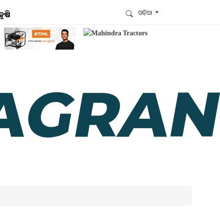
ଓଡ଼ିଆ
କୃଷି
ଆମେ ହ୍ବାଟ୍ସଆପ୍‌ରେ ଅଛୁ ! ଆମ ହ୍ବାଟ୍ସଆପ ଗ୍ରୁପରେ
ଯୋଗଦିଅନ୍ତୁ ଏବଂ ଆପଙ୍କୁ ଆବଶ୍ୟକ ହେଉଥିବା ସବୁ
ଗୁରୁତ୍ବପୂର୍ଣ୍ଣ ଅପଡେଟ୍‌ ପାଆନ୍ତୁ ପ୍ରତିଦିନ ।
ହ୍ବାଟ୍ସଆପରେ ଜଏନ କରନ୍ତୁ
ଆମ ନ୍ୟୁଜଲେଟରକୁ ସବସ୍କ୍ରାଇବ୍ କରନ୍ତୁ । ଆପଣ ଆପଣଙ୍କ
ଆଗ୍ରହ ଥିବା ଟପିକ୍‌ ବାଛିବେ ଏବଂ ଆମେ ଆପଣଙ୍କୁ ବଛା ବଛା
ନ୍ୟୁଜ ଓ ଆପଣଙ୍କ ପସନ୍ଦ ଅନୁଯାୟୀ ଲାଟେଷ୍ଟ ଅପଡେଟ୍‌
ପଠାଇଦେବୁ ।