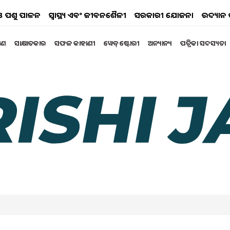
ୟ ଓ ପଶୁ ପାଳନ
ସ୍ୱାସ୍ଥ୍ୟ ଏବଂ ଜୀବନଶୈଳୀ
ସରକାରୀ ଯୋଜନା
ଉଦ୍ୟାନ 
୍ଷଣ
ସାକ୍ଷାତକାର
ସଫଳ କାହାଣୀ
ୱେବ୍ ଷ୍ଟୋରୀ
ଅନ୍ୟାନ୍ୟ
ପତ୍ରିକା ସଦସ୍ୟତା
େ ରହିଛି ଔଷଧୀୟ ଗୁଣ !
ଳ ସେବନ ସହାୟକ। ପ୍ରକୃତରେ, ପୋଟଳରେ କୋଲେଷ୍ଟ୍ରଲକୁ ହ୍ରାସ
। କୋଲେଷ୍ଟ୍ରଲ୍ ସମସ୍ୟା କମାଇବା ପାଇଁ ପୋଟଳ ଲାଭଦାୟକ
ril 2025 02:46 PM