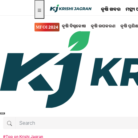
କୃଷି ଖବର
ମତ୍ସ୍
କୃଷି ବିଶ୍ବକୋଷ
କୃଷି ଉପକରଣ
କୃଷି ପ୍ରଶିକ
MFOI 2024
ସ୍ୱାସ୍ଥ୍ୟ ଏବଂ ଜୀବନଶୈଳୀ
ଏହି ଗଛର ପତ୍ର ଓ ଫଳର
ବର୍ଦ୍ଧିତ କୋଲେଷ୍ଟ୍ରଲ୍ ନିୟନ୍ତ୍ରଣ କରିବାରେ ପୋଟ
କରୁଥିବା ଆଣ୍ଟି-ହାଇପରଲିପିଡେମିକ୍ ଗୁଣ ମିଳିଥାଏ
ହୋଇପାରେ।
Tanushree Mahapatra
Saturday, 19 Ap
#Top on Krishi Jagran