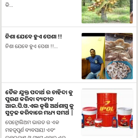
କି…
ନିଶା ଯେବେ ହୁଏ ପେଶା !!
ନିଶା ଯେବେ ହୁଏ ପେଶା !!…
ତୈଳ ଯୁକ୍ତ ପଦାର୍ଥ ର ଚାହିଦା କୁ
ପୁରଣ କରିବା ବ୍ୟତୀତ
ଆଇ.ପି.ଓ.ଏଲ କୃଷି ଅର୍ଥଶାସ୍ତ୍ର କୁ
ସୁଦୃଢ କରିବାରେ ମଧ୍ୟ ସମର୍ଥ |
ପେଟ୍ରୋଲିଅମ ଭାରତ ର ଏକ
ମହତ୍ଵପୁର୍ଣ ବ୍ୟବସାୟୀ ଏବଂ
ଲୁବଋକାଣ୍ଟ ଓ ଗ୍ୟାସ ଏହାର ଏକ