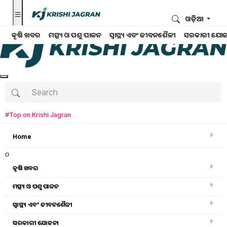
ଓଡ଼ିଆ
କୃଷି ଖବର
ମତ୍ସ୍ୟ ଓ ପଶୁ ପାଳନ
ସ୍ୱାସ୍ଥ୍ୟ ଏବଂ ଜୀବନଶୈଳୀ
ସରକାରୀ ଯୋଜ
#Top on Krishi Jagran
Home
o
କୃଷି ଖବର
ମତ୍ସ୍ୟ ଓ ପଶୁ ପାଳନ
Interviews
ସ୍ୱାସ୍ଥ୍ୟ ଏବଂ ଜୀବନଶୈଳୀ
ସରକାରୀ ଯୋଜନା