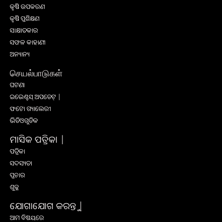
କୃଷି ଉପକରଣ
କୃଷି ପ୍ରଶିକ୍ଷଣ
ସାକ୍ଷାତକାର
ସଫଳ କାହାଣୀ
ଅନ୍ୟାନ୍ୟ
செயல்பாடுகள்
ଘଟଣା
ଇଭେଣ୍ଟସ୍ ଅପଡେଟ୍ |
ଫଟୋ ଗ୍ୟାଲେରୀ
ଭିଡିଓଗୁଡିକ
ମାସିକ ପତ୍ରିକା |
ପତ୍ରିକା
ସଦସ୍ୟତା
ପ୍ରଚାର
ଶୁଳ୍କ
ଯୋଗାଯୋଗ କରନ୍ତୁ |
ଆମ ବିଷୟରେ