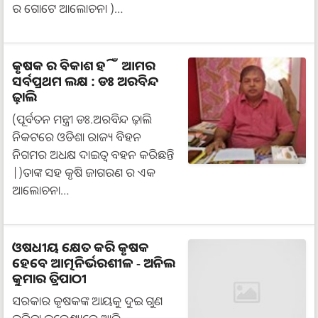
ର ଗୋଟେ ଆଲୋଚନା )…
କୃଷକ ର ବିକାଶ ହିଁ ଆମର
ସର୍ବପ୍ରଥମ ଲକ୍ଷ : ଡଃ ଅରବିନ୍ଦ
ଢ଼ାଲି
(ପୂର୍ବତନ ମନ୍ତ୍ରୀ ଡଃ.ଅରବିନ୍ଦ ଢ଼ାଲି
ନିକଟରେ ଓଡିଶା ରାଜ୍ୟ ବିହନ
ନିଗମର ଅଧକ୍ଷ ଦାଇତ୍ୱ ବହନ କରିଛନ୍ତି
|)ତାଙ୍କ ସହ କୃଷି ଜାଗରଣ ର ଏକ
ଆଲୋଚନା…
ଓଷଧୀୟ କ୍ଷେତ କରି କୃଷକ
ହେବେ ଆତ୍ମନିର୍ଭରଶୀଳ - ଅନିଲ
କୁମାର ତ୍ରିପାଠୀ
ସରକାର କୃଷକଙ୍କ ଆୟକୁ ଦୁଇ ଗୁଣ