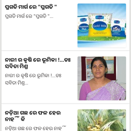
ପ୍ରଗତି ମାର୍ଗ ରେ "ପ୍ରଗତି "
ପ୍ରଗତି ମାର୍ଗ ରେ "ପ୍ରଗତି "…
ନାରୀ ର କୃଷି ରେ ଭୂମିକା !...ଡଃ
ସବିତା ମିଶ୍ର
ନାରୀ ର କୃଷି ରେ ଭୂମିକା !...ଡଃ
ସବିତା ମିଶ୍ର…
ନଡ଼ିଆ ଗଛ ରେ ଫଳ ହେଉ
ନାହିଁ କି
ନଡ଼ିଆ ଗଛ ରେ ଫଳ ହେଉ ନାହିଁ