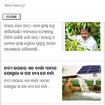
More Topics
CLOSE
ଆମ୍ବର ମଣିଷ: କିଷାନ ସୁମନ
ଫଳର ରାଜା ଆମ୍ବ l ଏବେ ଗ୍ରୀଷ୍ମ ଋତୁ
ଆସିଯାଇଛି l ବଜାରରେ ଦେଖିବାକୁ
ମିଳିବ ଭଳିକି ଭଳି ଆମ୍ବ l ସମସ୍ତେ ତ
କେବଳ ଗ୍ରୀଷ୍ମ ଋତୁରେ ସୁସ୍ୱାଦୁ ଆମ୍ବର
ଅପେକ୍ଷାରେ ରହିଥାଆନ୍ତି…
ନଦୀ ଉପରେ ଏକ ବାର୍ତ୍ତା !ରମଣ
ଗୋଗୁଲା ଙ୍କ ସହ ଚାଏ ପେ ଚର୍ଚା
ନଦୀ ଉପରେ ଏକ ବାର୍ତ୍ତା !ରମଣ
ଗୋଗୁଲା ଙ୍କ ସହ ଚାଏ ପେ ଚର୍ଚା…