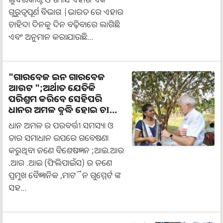
ଗୁରୁତ୍ୱପୂର୍ଣ ବିଭାଗ |ଭାରତ ରେ ଏହାର
ଚାହିଦା ଦିନକୁ ଦିନ ବଢ଼ିବାରେ ଲାଗିଛି
ଏବଂ ଅନୁମାନ କରାଯାଉଛି…
"ଗାରବେଜ ଇନ ଗାରବେଜ
ଆଉଟ ";ଅର୍ଥାତ ଯେତିକି
ପରିଶ୍ରମ କରିବେ ସେହିପରି
ଧାନର ଅମଳ ବୃଦ୍ଧି ହୋଇ ଚIଳିବ
…..ବୈଜ୍ଞାନିକ ମାର୍ଟିନ ଗୁମ୍ମେର୍ଟ
ଧାନ ଅମଳ ର ପରବର୍ତ୍ତୀ ସମସ୍ୟା ଓ
ତାର ସମାଧାନ ଉପରେ ଗବେଷଣା
କରୁଥିବା ଜଣେ ବିଶେଷଜ୍ଞନ ;ଆଇ.ଆର
.ଆର .ଆଇ (ଫିଲିପାଇଁସ) ର ଜଣେ
ପ୍ରମୁଖ ବୈଜ୍ଞାନିକ ,ମାର୍ଟିନ ଗୁମ୍ମେର୍ଟ ଙ୍କ
ସହ…