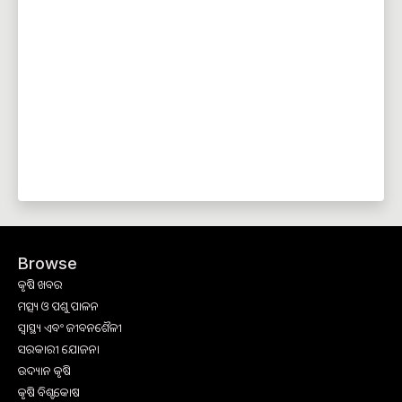
Browse
କୃଷି ଖବର
ମତ୍ସ୍ୟ ଓ ପଶୁ ପାଳନ
ସ୍ୱାସ୍ଥ୍ୟ ଏବଂ ଜୀବନଶୈଳୀ
ସରକାରୀ ଯୋଜନା
ଉଦ୍ୟାନ କୃଷି
କୃଷି ବିଶ୍ବକୋଷ