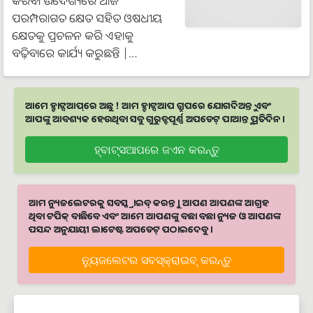
କରିବା ଉଦେଶ୍ୟରେ ଆଜି
ପରମ୍ପରାଗତ କ୍ଷେତ ସହିତ ଓଷଧୀୟ
କ୍ଷେତକୁ ପ୍ରଚଳନ କରି ଏହାକୁ
ବଢ଼ିବାରେ କାର୍ଯ୍ୟ କରୁଛନ୍ତି |…
ଆମେ ହ୍ବାଟ୍ସଆପ୍‌ରେ ଅଛୁ ! ଆମ ହ୍ବାଟ୍ସଆପ ଗ୍ରୁପରେ ଯୋଗଦିଅନ୍ତୁ ଏବଂ
ଆପଙ୍କୁ ଆବଶ୍ୟକ ହେଉଥିବା ସବୁ ଗୁରୁତ୍ବପୂର୍ଣ୍ଣ ଅପଡେଟ୍‌ ପାଆନ୍ତୁ ପ୍ରତିଦିନ ।
ହ୍ବାଟ୍ସଆପରେ ଜଏନ କରନ୍ତୁ
ଆମ ନ୍ୟୁଜଲେଟରକୁ ସବସ୍କ୍ରାଇବ୍ କରନ୍ତୁ । ଆପଣ ଆପଣଙ୍କ ଆଗ୍ରହ
ଥିବା ଟପିକ୍‌ ବାଛିବେ ଏବଂ ଆମେ ଆପଣଙ୍କୁ ବଛା ବଛା ନ୍ୟୁଜ ଓ ଆପଣଙ୍କ
ପସନ୍ଦ ଅନୁଯାୟୀ ଲାଟେଷ୍ଟ ଅପଡେଟ୍‌ ପଠାଇଦେବୁ ।
ନ୍ୟୁଜଲେଟର ସବସ୍କ୍ରାଇବ୍‌ କରନ୍ତୁ