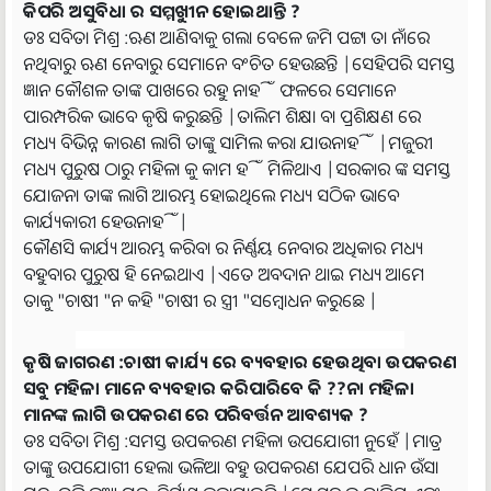
କିପରି ଅସୁବିଧା ର ସମ୍ମୁଖୀନ ହୋଇଥାନ୍ତି ?
ଡଃ ସବିତା ମିଶ୍ର :ଋଣ ଆଣିବାକୁ ଗଲା ବେଳେ ଜମି ପଟ୍ଟା ତା ନାଁରେ
ନଥିବାରୁ ଋଣ ନେବାରୁ ସେମାନେ ବଂଚିତ ହେଉଛନ୍ତି |ସେହିପରି ସମସ୍ତ
ଜ୍ଞାନ କୌଶଳ ତାଙ୍କ ପାଖରେ ରହୁ ନାହିଁ ଫଳରେ ସେମାନେ
ପାରମ୍ପରିକ ଭାବେ କୃଷି କରୁଛନ୍ତି |ତାଲିମ ଶିକ୍ଷା ବା ପ୍ରଶିକ୍ଷଣ ରେ
ମଧ୍ୟ ବିଭିନ୍ନ କାରଣ ଲାଗି ତାଙ୍କୁ ସାମିଲ କରା ଯାଉନାହିଁ |ମଜୁରୀ
ମଧ୍ୟ ପୁରୁଷ ଠାରୁ ମହିଳା କୁ କାମ ହିଁ ମିଳିଥାଏ |ସରକାର ଙ୍କ ସମସ୍ତ
ଯୋଜନା ତାଙ୍କ ଲାଗି ଆରମ୍ଭ ହୋଇଥିଲେ ମଧ୍ୟ ସଠିକ ଭାବେ
କାର୍ଯ୍ୟକାରୀ ହେଉନାହିଁ|
କୌଣସି କାର୍ଯ୍ୟ ଆରମ୍ଭ କରିବା ର ନିର୍ଣ୍ଣୟ ନେବାର ଅଧିକାର ମଧ୍ୟ
ବହୁବାର ପୁରୁଷ ହି ନେଇଥାଏ |ଏତେ ଅବଦାନ ଥାଇ ମଧ୍ୟ ଆମେ
ତାକୁ "ଚାଷୀ "ନ କହି "ଚାଷୀ ର ସ୍ତ୍ରୀ "ସମ୍ବୋଧନ କରୁଛେ |
କୃଷି ଜାଗରଣ :ଚାଷୀ କାର୍ଯ୍ୟ ରେ ବ୍ୟବହାର ହେଉଥିବା ଉପକରଣ
ସବୁ ମହିଳା ମାନେ ବ୍ୟବହାର କରିପାରିବେ କି ??ନା ମହିଳା
ମାନଙ୍କ ଲାଗି ଉପକରଣ ରେ ପରିବର୍ତ୍ତନ ଆବଶ୍ୟକ ?
ଡଃ ସବିତା ମିଶ୍ର :ସମସ୍ତ ଉପକରଣ ମହିଳା ଉପଯୋଗୀ ନୁହେଁ |ମାତ୍ର
ତାଙ୍କୁ ଉପଯୋଗୀ ହେଲା ଭଳିଆ ବହୁ ଉପକରଣ ଯେପରି ଧାନ ଉଁସା