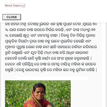
More Topics
କୃଷି ଜାଗରଣ :ଭାରତୀୟ କୃଷି ରେ ମହିଳା ମାନଙ୍କର କିପରି
CLOSE
ଭୂମିକା ରହିଛି ?
ଡଃ ସବିତା ମିଶ୍ର :ଦେଖନ୍ତୁ ଭାରତ ଏକ କୃଷି ପ୍ରଧାନ ଦେଶ ,ପ୍ରାୟେ ୭୦
% ଭାଗ ଲୋକ ଚାଷ ଉପରେ ନିର୍ଭର କରନ୍ତି ,ଏବଂ ତାଙ୍କ ମଧ୍ୟରୁ ୭୭
% ହେଉଛନ୍ତି କ୍ଷୁଦ୍ର ଏବଂ ନାମମନ୍ତ୍ର ଚାଷୀ |ଦିନକୁ ଦିନ ବିଭିନ୍ନ ପ୍ରକାର
ପ୍ରାକୃତିକ ବିପର୍ଯ୍ୟ ଦ୍ୱାରା ଚାଷ ବହୁ ଭାବେ ପ୍ରଭାବିତ ହେଉଛି ଏବଂ
ମୁଖ୍ୟତ ପୁରୁଷ ଲୋକ ଚାଷ କାମ ଛାଡି ସହରରେ ଚାକିରୀ କରିବାରେ
ରୁଚି ରଖୁଛନ୍ତି ଏବଂ ଯୁବ ପିଢ଼ି ମଧ୍ୟ ଚାଷ କରି ଅଧିକ ଲାଭବାନ
ହେବେନି ବୋଲି ଭାବି କୃଷି କାର୍ଯ୍ୟ ରେ ଅଂଶ ଗ୍ରହଣ କରୁନାହାନ୍ତି |
ତେବେ ଏହି ପରିସ୍ତିଥି ରେ ଚାଷ ର ସମସ୍ତ ଦାୟିତ୍ୱ ମହିଳା ଙ୍କ ଉପରେ
ରହୁଛି |ତେଣୁ ଭାରତୀୟ କୃଷି ରେ ମହିଳା ଙ୍କର ବହୁ ଭୂମିକା ରହିଛି |