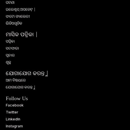
ଘଟଣା
ଇଭେଣ୍ଟସ୍ ଅପଡେଟ୍ |
ଫଟୋ ଗ୍ୟାଲେରୀ
ଭିଡିଓଗୁଡିକ
ମାସିକ ପତ୍ରିକା |
ପତ୍ରିକା
ସଦସ୍ୟତା
ପ୍ରଚାର
ଶୁଳ୍କ
ଯୋଗାଯୋଗ କରନ୍ତୁ |
ଆମ ବିଷୟରେ
ଯୋଗାଯୋଗ କରନ୍ତୁ |
Follow Us
Facebook
Twitter
LinkedIn
Instagram