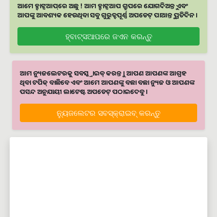
ଆମେ ହ୍ବାଟ୍ସଆପ୍‌ରେ ଅଛୁ ! ଆମ ହ୍ବାଟ୍ସଆପ ଗ୍ରୁପରେ ଯୋଗଦିଅନ୍ତୁ ଏବଂ
ଆପଙ୍କୁ ଆବଶ୍ୟକ ହେଉଥିବା ସବୁ ଗୁରୁତ୍ବପୂର୍ଣ୍ଣ ଅପଡେଟ୍‌ ପାଆନ୍ତୁ ପ୍ରତିଦିନ ।
ହ୍ବାଟ୍ସଆପରେ ଜଏନ କରନ୍ତୁ
ଆମ ନ୍ୟୁଜଲେଟରକୁ ସବସ୍କ୍ରାଇବ୍ କରନ୍ତୁ । ଆପଣ ଆପଣଙ୍କ ଆଗ୍ରହ
ଥିବା ଟପିକ୍‌ ବାଛିବେ ଏବଂ ଆମେ ଆପଣଙ୍କୁ ବଛା ବଛା ନ୍ୟୁଜ ଓ ଆପଣଙ୍କ
ପସନ୍ଦ ଅନୁଯାୟୀ ଲାଟେଷ୍ଟ ଅପଡେଟ୍‌ ପଠାଇଦେବୁ ।
ନ୍ୟୁଜଲେଟର ସବସ୍କ୍ରାଇବ୍‌ କରନ୍ତୁ