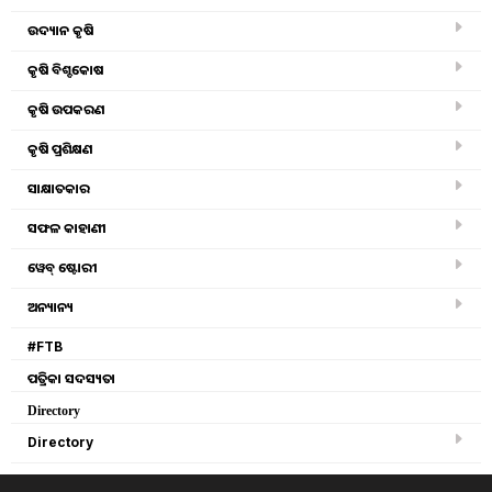
!...ଡଃ ସବିତା ମିଶ୍ର
ଉଦ୍ୟାନ କୃଷି
କୃଷି ବିଶ୍ବକୋଷ
Friday, 08 March 2019 06:43 PM
କୃଷି ଉପକରଣ
କୃଷି ପ୍ରଶିକ୍ଷଣ
ସାକ୍ଷାତକାର
ସଫଳ କାହାଣୀ
ୱେବ୍ ଷ୍ଟୋରୀ
ଅନ୍ୟାନ୍ୟ
#FTB
ପତ୍ରିକା ସଦସ୍ୟତା
Directory
Directory