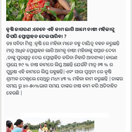
କୃଷି ଜାଗରଣ :ତେବେ ଏହି କାମ ଲାଗି ଆମେ ଚାଷୀ ମହିଳାଙ୍କୁ
କିପରି ପ୍ରୋତ୍ସାହନ ଦେଇପାରିବା ?
ଡଃ ସବିତା ମିଶ୍ର :କୃଷି ରେ ମହିଳା ମାନେ ବହୁ ଦାୟିତ୍ୱ ବହନ କରୁଛନ୍ତି
ମାତ୍ର ଅଧିକ ପ୍ରୋତ୍ସାହନ ଲାଗି ଆମକୁ ଚାଷୀ ମହିଳାଙ୍କୁ ସମ୍ମାନ ଦେବା
,ତାଙ୍କୁ ପୁରସ୍କୃତ ଦେଇ ପ୍ରୋତ୍ସାହିତ କରିବା ନିହାତି ଆବଶ୍ୟକ|କାରଣ
ପ୍ରାୟେ ୭୯ % ଚାଷ କାମରେ ଲିପ୍ତ ଅଛନ୍ତି ଯେଉଁଟି ମାତ୍ର ୬୩ % ର
ପୁରୁଷ ଏହି କାମରେ ଲିପ୍ତ ରହୁଛନ୍ତି|ଏବଂ ସାରା ପୃଥିବୀ ରେ କୃଷି
ଶ୍ରମୀକ ଦେଖିଲେ ସେଥିରୁ ମଧ୍ୟ ୪୩ % ମହିଳା କାମ କରୁଛନ୍ତି |ତାଙ୍କର
ସମୟ ରୁ ୪୦-୫୦%ଭାଗ ସମୟ ତାଙ୍କର ଚାଷ କାମ କରି ଅତିବାହିତ
ହେଉଛି |