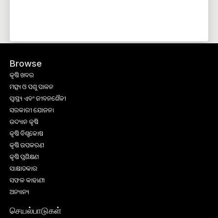
Browse
କୃଷି ଖବର
ମତ୍ସ୍ୟ ଓ ପଶୁ ପାଳନ
ସ୍ୱାସ୍ଥ୍ୟ ଏବଂ ଜୀବନଶୈଳୀ
ସରକାରୀ ଯୋଜନା
ଉଦ୍ୟାନ କୃଷି
କୃଷି ବିଶ୍ବକୋଷ
କୃଷି ଉପକରଣ
କୃଷି ପ୍ରଶିକ୍ଷଣ
ସାକ୍ଷାତକାର
ସଫଳ କାହାଣୀ
ଅନ୍ୟାନ୍ୟ
செயல்பாடுகள்