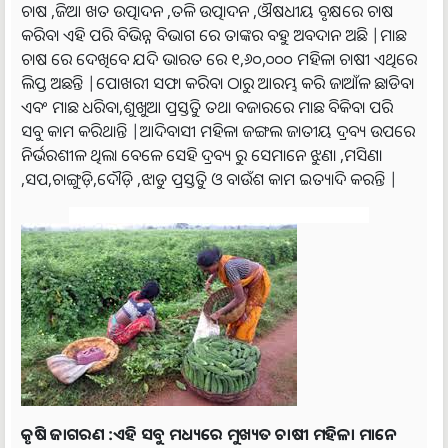
ଚାଷ ,ଜିଆ ଖତ ଉତ୍ପାଦନ ,ତଳି ଉତ୍ପାଦନ ,ଔଷଧୀୟ ବୃକ୍ଷରେ ଚାଷ
କରିବା ଏହି ପରି ବିଭିନ୍ନ ବିଭାଗ ରେ ତାଙ୍କର ବହୁ ଅବଦାନ ଅଛି |ମାଛ
ଚାଷ ରେ ଦେଖିବେ ଯଦି ଭାରତ ରେ ୧,୬୦,୦୦୦ ମହିଳା ଚାଷୀ ଏଥିରେ
ଲିପ୍ତ ଅଛନ୍ତି |ପୋଖରୀ ସଫା କରିବା ଠାରୁ ଆରମ୍ଭ କରି ଜାଆଁଳ ଛାଡିବା
ଏବଂ ମାଛ ଧରିବା,ଶୁଖୁଆ ପ୍ରସ୍ତୁତି ତଥା ବଜାରରେ ମାଛ ବିକିବା ପରି
ସବୁ କାମ କରିଥାନ୍ତି |ଆଦିବାସୀ ମହିଳା ଜଙ୍ଗଲ ଜାତୀୟ ଦ୍ରବ୍ୟ ଉପରେ
ନିର୍ଭରଶୀଳ ଥିଲା ବେଳେ ସେହି ଦ୍ରବ୍ୟ ରୁ ସେମାନେ ଝୁଣା ,ମସିଣା
,ସପ,ଚାଙ୍ଗୁଡ଼ି,ଦୌଡ଼ି ,ଝାଡୁ ପ୍ରସ୍ତୁତି ଓ ବାଉଁଶ କାମ ଇତ୍ୟାଦି କରନ୍ତି |
କୃଷି ଜାଗରଣ :ଏହି ସବୁ ମଧ୍ୟରେ ମୁଖ୍ୟତ ଚାଷୀ ମହିଳା ମାନେ