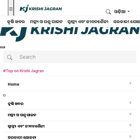
ଓଡ଼ିଆ
କୃଷି ଖବର
ମତ୍ସ୍ୟ ଓ ପଶୁ ପାଳନ
ସ୍ୱାସ୍ଥ୍ୟ ଏବଂ ଜୀବନଶୈଳୀ
ସରକାରୀ ଯୋଜ
#Top on Krishi Jagran
Home
o
କୃଷି ଖବର
ମତ୍ସ୍ୟ ଓ ପଶୁ ପାଳନ
Home
ସ୍ୱାସ୍ଥ୍ୟ ଏବଂ ଜୀବନଶୈଳୀ
ନାରୀ ର କୃଷି ରେ ଭୂମିକା
ସରକାରୀ ଯୋଜନା