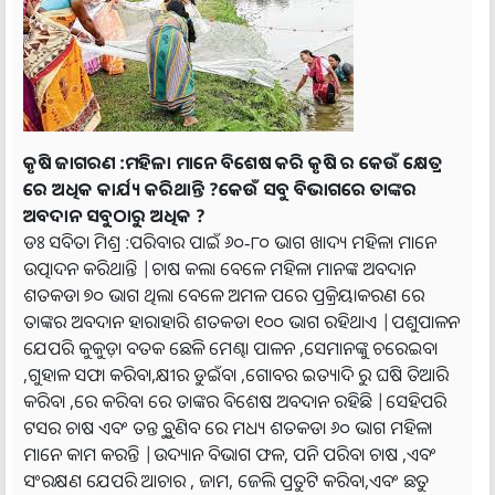
କୃଷି ଜାଗରଣ :ମହିଳା ମାନେ ବିଶେଷ କରି କୃଷି ର କେଉଁ କ୍ଷେତ୍ର
ରେ ଅଧିକ କାର୍ଯ୍ୟ କରିଥାନ୍ତି ?କେଉଁ ସବୁ ବିଭାଗରେ ତାଙ୍କର
ଅବଦାନ ସବୁଠାରୁ ଅଧିକ ?
ଡଃ ସବିତା ମିଶ୍ର :ପରିବାର ପାଇଁ ୬୦-୮୦ ଭାଗ ଖାଦ୍ୟ ମହିଳା ମାନେ
ଉତ୍ପାଦନ କରିଥାନ୍ତି |ଚାଷ କଲା ବେଳେ ମହିଳା ମାନଙ୍କ ଅବଦାନ
ଶତକଡା ୭୦ ଭାଗ ଥିଲା ବେଳେ ଅମଳ ପରେ ପ୍ରକ୍ରିୟାକରଣ ରେ
ତାଙ୍କର ଅବଦାନ ହାରାହାରି ଶତକଡା ୧୦୦ ଭାଗ ରହିଥାଏ |ପଶୁପାଳନ
ଯେପରି କୁକୁଡ଼ା ବତକ ଛେଳି ମେଣ୍ଢା ପାଳନ ,ସେମାନଙ୍କୁ ଚରେଇବା
,ଗୁହାଳ ସଫା କରିବା,କ୍ଷୀର ଡୁଇଁବା ,ଗୋବର ଇତ୍ୟାଦି ରୁ ଘଷି ତିଆରି
କରିବା ,ରେ କରିବା ରେ ତାଙ୍କର ବିଶେଷ ଅବଦାନ ରହିଛି |ସେହିପରି
ଟସର ଚାଷ ଏବଂ ତନ୍ତୁ ବୁଣିବ ରେ ମଧ୍ୟ ଶତକଡା ୬୦ ଭାଗ ମହିଳା
ମାନେ କାମ କରନ୍ତି |ଉଦ୍ୟାନ ବିଭାଗ ଫଳ, ପନି ପରିବା ଚାଷ ,ଏବଂ
ସଂରକ୍ଷଣ ଯେପରି ଆଚାର , ଜାମ, ଜେଲି ପ୍ରତୁଟି କରିବା,ଏବଂ ଛତୁ