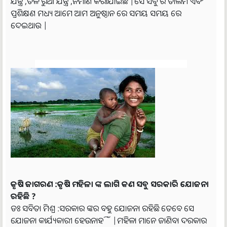
ଯନ୍ତ୍ର ,ତଳି ରୁଆ ଯନ୍ତ୍ର ,ନିର୍ମାଣ କରାଯାଇଛି |ସେ ସବୁ ର ତାଲିମ ଏବଂ
ପ୍ରଶିକ୍ଷଣ ମଧ୍ୟ ଆମେ ଆମ ଅନୁଷ୍ଠାନ ରେ ସମୟ ସମୟ ରେ
ଦେଇଥାଉ |
କୃଷି ଜାଗରଣ :କୃଷି ମହିଳା ଙ୍କ ଲାଗି କଣ ସବୁ ସରକାରି ଯୋଜନା
ରହିଛି ?
ଡଃ ସବିତା ମିଶ୍ର :ସରକାର ଙ୍କର ବହୁ ଯୋଜନା ରହିଛି ତେବେ ସେ
ଯୋଜନା କାର୍ଯ୍ୟକାରୀ ହେଉନାହିଁ |ମହିଳା ମାନେ ଜାଣିବା ଦରକାର