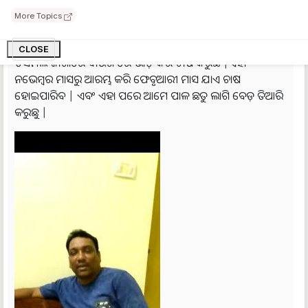
ନାହିଁ |ବର୍ତ୍ତମାନ ମୁ ବିଶେଷ ତ oyster mushroom ବା ଶାମୁକା ଛତୁ
More Topics
ଚାଷ କରୁଛି ଯାହା ଖୁବ କାମ ଜାଗାରେ ମଧ୍ୟ କରାଯାଇପାରିବ |ମୁଁ
ପ୍ରତିଦିନ ୫୦-୬୦ ଏକର ଛତୁ ଚାଷ କରୁଛି |ଦେଖିବାକୁ ଗଲେ ୧୫-୨୦
CLOSE
ଡିସିମିଲ ଜାଗାରେ ବାଉଁଶ ରେ ଭାଡ଼ି କରି ଚାଷ କରୁଛି |ଏହା
ନଭେମ୍ବର ମାସରୁ ଆରମ୍ଭ କରି ଫେବୃଆରୀ ମାସ ଯାଏ ଚାଷ
ହୋଇପାରିବ | ଏବଂ ଏହା ପରେ ଆମେ ପାଳ ଛତୁ ଲାଗି ବେଡ଼ ତିଆରି
କରୁଛୁ |