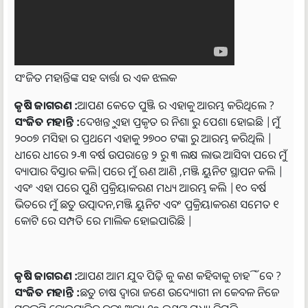
ସଂଜିତ ମହାନ୍ତିଙ୍କ ସହ ବାର୍ତ୍ତା ର ଏକ ଝଲକ
କୃଷି ଜାଗରଣ :
ଆପଣ କେତେ ପୁଞ୍ଜି ର ଏହାକୁ ଆରମ୍ଭ କରିଥିଲେ ?
ସଂଜିତ ମହାନ୍ତି :
ଦେଖନ୍ତୁ ଏହା ପ୍ରକୃତ ର ନିଶା ରୁ ପେଶା ହୋଇଛି |ମୁଁ
୨୦୦୭ ମସିହା ର ପ୍ରଥମେ ଏହାକୁ ୨୭୦୦ ଟଙ୍କା ରୁ ଆରମ୍ଭ କରିଥିଲି |
ଧୀରେ ଧୀରେ ୨-୩ ବର୍ଷ ଉପରାନ୍ତେ ୨ ରୁ ୩ ଲକ୍ଷ ଲାଭ ଆସିବା ପରେ ମୁଁ
ବ୍ୟାପାର ବିସ୍ତାର କଲି|ପରେ ମୁଁ ଋଣ ଆଣି ,ମଞ୍ଜି ୟୁନିଟ ସ୍ଥାପନ କଲି |
ଏବଂ ଏହା ପରେ ପୁଣି ପ୍ରକ୍ରିୟାକରଣ ମଧ୍ୟ ଆରମ୍ଭ କଲି |୧୦ ବର୍ଷ
ଭିତରେ ମୁଁ ଛତୁ ଉତ୍ପାଦନ,ମଞ୍ଜି ୟୁନିଟ ଏବଂ ପ୍ରକ୍ରିୟାକରଣ ସମେତ ୧
କୋଟି ରେ ସମ୍ପତି ରେ ମାଲିକ ହୋଇପାରିଛି |
କୃଷି ଜାଗରଣ :
ଆପଣ ଆମ ଯୁବ ପିଢ଼ି କୁ କଣ କହିବାକୁ ଚାହିଁବେ ?
ସଂଜିତ ମହାନ୍ତି :
ଛତୁ ଚାଷ ଦ୍ୱାରା ଜଣେ ଉଦ୍ୟୋଗୀ ନା କେବଳ ନିଜେ