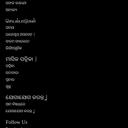
ସଫଳ କାହାଣୀ
ଅନ୍ୟାନ୍ୟ
செயல்பாடுகள்
ଘଟଣା
ଇଭେଣ୍ଟସ୍ ଅପଡେଟ୍ |
ଫଟୋ ଗ୍ୟାଲେରୀ
ଭିଡିଓଗୁଡିକ
ମାସିକ ପତ୍ରିକା |
ପତ୍ରିକା
ସଦସ୍ୟତା
ପ୍ରଚାର
ଶୁଳ୍କ
ଯୋଗାଯୋଗ କରନ୍ତୁ |
ଆମ ବିଷୟରେ
ଯୋଗାଯୋଗ କରନ୍ତୁ |
Follow Us