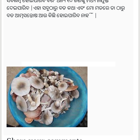
ସବଲମ୍ବି ହୋଇପାରିବ ବରଂ ଅନ୍ୟ ୧୦ ଜଣଙ୍କୁ ମଧ୍ୟ ନିଯୁକ୍ତି
ଦେଇପାରିବ |ଏହା ସବୁଠାରୁ ବଡ କଥା ଏବଂ ମୋ ମତରେ ତା ଠାରୁ
ବଡ ଆତ୍ମସନ୍ତୋଷ ଆଉ କିଛି ହୋଇପାରିବ ନାହିଁ |