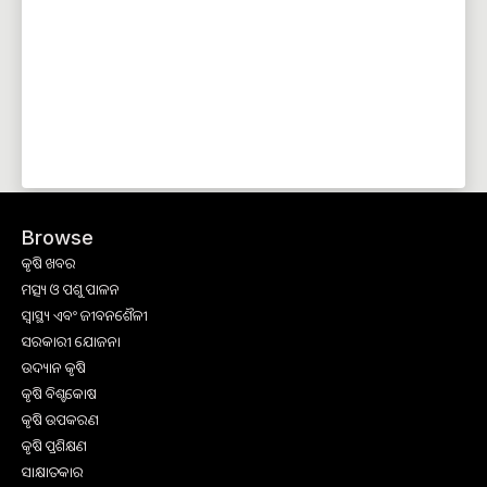
Browse
କୃଷି ଖବର
ମତ୍ସ୍ୟ ଓ ପଶୁ ପାଳନ
ସ୍ୱାସ୍ଥ୍ୟ ଏବଂ ଜୀବନଶୈଳୀ
ସରକାରୀ ଯୋଜନା
ଉଦ୍ୟାନ କୃଷି
କୃଷି ବିଶ୍ବକୋଷ
କୃଷି ଉପକରଣ
କୃଷି ପ୍ରଶିକ୍ଷଣ
ସାକ୍ଷାତକାର