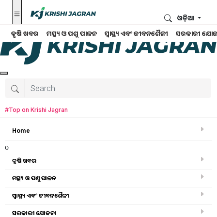
ଓଡ଼ିଆ
କୃଷି ଖବର
ମତ୍ସ୍ୟ ଓ ପଶୁ ପାଳନ
ସ୍ୱାସ୍ଥ୍ୟ ଏବଂ ଜୀବନଶୈଳୀ
ସରକାରୀ ଯୋଜ
#Top on Krishi Jagran
Home
o
କୃଷି ଖବର
ମତ୍ସ୍ୟ ଓ ପଶୁ ପାଳନ
Home
ସ୍ୱାସ୍ଥ୍ୟ ଏବଂ ଜୀବନଶୈଳୀ
ନିଶା ଯେବେ ହୁଏ ପେଶା !!
ସରକାରୀ ଯୋଜନା