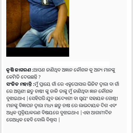
କୃଷି ଜାଗରଣ :
ଆପଣ ଜାଣିଥିବ ଅଜ୍ଞାନ କୌଶଳ କୁ ଅନ୍ୟ ମାନଙ୍କୁ
କେମିତି ଦେଉଛନ୍ତି ?
ସଂଜିତ ମହାନ୍ତି :
ମୁଁ ପ୍ରାୟେ ଗାଁ ରେ ଏକ୍ସପୋସାର ଭିଜିଟ ଦ୍ୱାରା ବା ଗାଁ
ରେ ଅଗ୍ରଣୀ ଛତୁ ଚାଷୀ ଙ୍କୁ ଡାକି ତାଙ୍କୁ ମୁଁ ଜାଣିଥିବା ଜ୍ଞାନ କୌଶଳ
ବୁଝାଇଥାଏ |ସେହିପରି ଯୁବ ଉଦ୍ୟୋଗୀ ବା ସ୍ୱୟଂ ସହାୟକ ଗୋଷ୍ଠୀ
ମାନଙ୍କୁ ବିଜ୍ଞାପନ ଦ୍ୱାରା ମଧ୍ୟ ଛତୁ ଚାଷ ରେ ଲାଭଦାୟକ ଦିଗ ଏବଂ
ଅଧିକ ପ୍ରକ୍ରିୟାକରଣ ବିଷୟରେ ବୁଝାଇଥାଏ |ଏହା ଆଗାମୀଦିନ
ରେଅଧିକ ହେବି ବୋଲି ବିଶ୍ୱାସ |