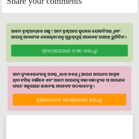
Share your comments
ଆମେ ହ୍ବାଟ୍ସଆପ୍‌ରେ ଅଛୁ ! ଆମ ହ୍ବାଟ୍ସଆପ ଗ୍ରୁପରେ ଯୋଗଦିଅନ୍ତୁ ଏବଂ
ଆପଙ୍କୁ ଆବଶ୍ୟକ ହେଉଥିବା ସବୁ ଗୁରୁତ୍ବପୂର୍ଣ୍ଣ ଅପଡେଟ୍‌ ପାଆନ୍ତୁ ପ୍ରତିଦିନ ।
ହ୍ବାଟ୍ସଆପରେ ଜଏନ କରନ୍ତୁ
ଆମ ନ୍ୟୁଜଲେଟରକୁ ସବସ୍କ୍ରାଇବ୍ କରନ୍ତୁ । ଆପଣ ଆପଣଙ୍କ ଆଗ୍ରହ
ଥିବା ଟପିକ୍‌ ବାଛିବେ ଏବଂ ଆମେ ଆପଣଙ୍କୁ ବଛା ବଛା ନ୍ୟୁଜ ଓ ଆପଣଙ୍କ
ପସନ୍ଦ ଅନୁଯାୟୀ ଲାଟେଷ୍ଟ ଅପଡେଟ୍‌ ପଠାଇଦେବୁ ।
ନ୍ୟୁଜଲେଟର ସବସ୍କ୍ରାଇବ୍‌ କରନ୍ତୁ