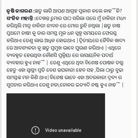
କୃଷି ଜାଗରଣ :
ଛତୁ ଲାଗି ଆପଣ ଆଗ୍ରହ ପ୍ରକାଶ କଲେ କାହିଁକି?
ସଂଜିତ ମହାନ୍ତି :
ଦେଖନ୍ତୁ ମୋର ପାଠ ସରିଲା ପରେ ମୁଁ ଚାକିରୀ ମଧ୍ୟ
କରିଥିଲି ମାତ୍ର ଚାକିରୀ ଜୀବନ ରେ ମୋର ରୁଚି ନଥିଲା |ଛତୁ ଚାଷ
ପ୍ରଥମେ ଚାଷୀ କୁ ତାର ସମସ୍ତ ମୂଳ ଧନ ସ୍ୱଳ୍ପ ସମୟରେ ଫେରସ୍ତ
କରିଥାଏ ତେଣୁ ଲାଭ ଅଧିକ ହୋଇଥାଏ |ଦ୍ଵିତୀୟରେ ଜୈବିକ ଖାଦ୍ୟ
ରେ ଆବଶ୍ୟକତା କୁ ଛତୁ ପ୍ରମୁଖ ଭାବେ ପୁରାଣ କରିଥାଏ |ଏଥିରେ
ବ୍ୟବହୃତ ହେଉଥିବା କୌଣସି ପ୍ରକ୍ରିୟା ରେ ରାସାୟନିକ ପଦାର୍ଥ
ବ୍ୟବହାର ହୁଏ ନାହିଁ | ତେଣୁ ଏଥିରେ ଥିବା ବିଶେଷ ପୋଷକ ତତ୍ତ୍ୱ
ହେତୁ ଏହା ସ୍ୱାସ୍ଥ୍ୟ ପ୍ରତି ବେଶ ଉପକାରୀ ହେବ ସହ ,ପିଲା ଠାରୁ ବୁଢା
ସମସ୍ତଙ୍କ ମନ କିଣି ଥାଏ|ବିଶେଷ ଭାବେ ଏହା ଅଦରକାରୀ ଦ୍ରବ୍ୟ ର
ସୁପଚାର କରିଥାଏ ତେଣୁ ନଡା,ଚୋକର ଇତ୍ୟାଦି ନଷ୍ଟ ହୁଏ ନାହିଁ |