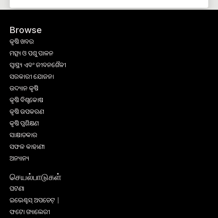
Browse
କୃଷି ଖବର
ମତ୍ସ୍ୟ ଓ ପଶୁ ପାଳନ
ସ୍ୱାସ୍ଥ୍ୟ ଏବଂ ଜୀବନଶୈଳୀ
ସରକାରୀ ଯୋଜନା
ଉଦ୍ୟାନ କୃଷି
କୃଷି ବିଶ୍ବକୋଷ
କୃଷି ଉପକରଣ
କୃଷି ପ୍ରଶିକ୍ଷଣ
ସାକ୍ଷାତକାର
ସଫଳ କାହାଣୀ
ଅନ୍ୟାନ୍ୟ
செயல்பாடுகள்
ଘଟଣା
ଇଭେଣ୍ଟସ୍ ଅପଡେଟ୍ |
ଫଟୋ ଗ୍ୟାଲେରୀ