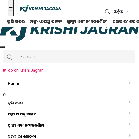
ଓଡ଼ିଆ
କୃଷି ଖବର
ମତ୍ସ୍ୟ ଓ ପଶୁ ପାଳନ
ସ୍ୱାସ୍ଥ୍ୟ ଏବଂ ଜୀବନଶୈଳୀ
ସରକାରୀ ଯୋଜ
#Top on Krishi Jagran
Home
o
କୃଷି ଖବର
ମତ୍ସ୍ୟ ଓ ପଶୁ ପାଳନ
Home
ସ୍ୱାସ୍ଥ୍ୟ ଏବଂ ଜୀବନଶୈଳୀ
ନଦୀ ଉପରେ ଏକ ବାର୍ତ୍ତା !
ସରକାରୀ ଯୋଜନା