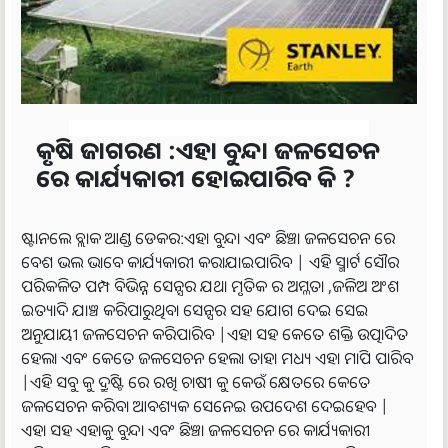
କୃଷି ଜାଗରଣ :ଏହା ବୁନ୍ଦା ଜଳସେଚନ
ରେ କାର୍ଯ୍ୟକାରୀ ହୋଇପାରିବ କି ?
ଷ୍ଟାନଲେ ବ୍ଲାକ ଆଣ୍ଡ ଡେକର:ଏହା ବୁନ୍ଦା ଏବଂ ଛିଞ୍ଚା ଜଳସେଚନ ରେ
ବେଶ ଭଲ ଭାବେ କାର୍ଯ୍ୟକାରୀ କରାଯାଇପାରିବ | ଏହି ସ୍ମାର୍ଟ ସୌର
ପରିକଳିତ ପମ୍ପ ବିଭିନ୍ନ ସେନ୍ସର ଯଥା ମୃତିକ ର ଅମ୍ଳତା ,ଜଳିଅ ଅଂଶ
ଇତ୍ୟାଦି ଯାଞ୍ଚ କରିପାରୁଥିବା ସେନ୍ସର ସହ ଯୋଗ ଦେଇ ସେଇ
ଅନୁଯାୟୀ ଜଳସେଚନ କରିପାରିବ |ଏହା ସହ କେତେ ଶକ୍ତି ଉତ୍ପାଦିତ
ହେଲା ଏବଂ କେତେ ଜଳସେଚନ ହେଲା ତାହା ମଧ୍ୟ ଏହା ମାପି ପାରିବ
|ଏହି ସବୁ କୁ ଦ୍ରୁଷ୍ଟି ରେ ରଖି ଚାଷୀ କୁ କେଉଁ କ୍ଷେତରେ କେତେ
ଜଳସେଚନ କରିବା ଆବଶ୍ୟକ ସେନେଇ ଉପଦେଶ ଦେଇହେବ |
ଏହା ସହ ଏହାକୁ ବୁନ୍ଦା ଏବଂ ଛିଞ୍ଚା ଜଳସେଚନ ରେ କାର୍ଯ୍ୟକାରୀ