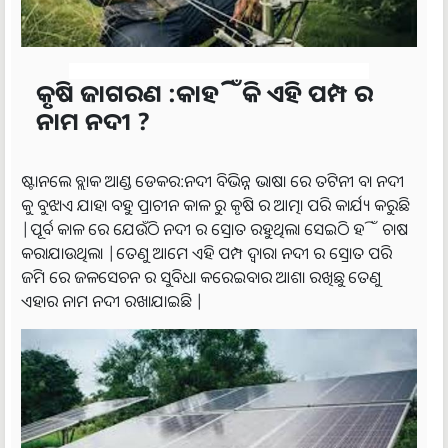
କୃଷି ଜାଗରଣ :କାହିଁକି ଏହି ପମ୍ପ ର
ନାମ ନଦୀ ?
ଷ୍ଟାନଲେ ବ୍ଲାକ ଆଣ୍ଡ ଡେକର:ନଦୀ ବିଭିନ୍ନ ଭାଷା ରେ ତଟିନୀ ବା ନଦୀ
କୁ ବୁଝାଏ ଯାହା ବହୁ ପ୍ରାଚୀନ କାଳ ରୁ କୃଷି ର ଆତ୍ମା ପରି କାର୍ଯ୍ୟ କରୁଛି
|ପୂର୍ବ କାଳ ରେ ଯେଉଁଠି ନଦୀ ର ସ୍ରୋତ ରହୁଥିଲା ସେଇଠି ହିଁ ଚାଷ
କରାଯାଉଥିଲା |ତେଣୁ ଆମେ ଏହି ପମ୍ପ ଦ୍ଵାରା ନଦୀ ର ସ୍ରୋତ ପରି
ଜମି ରେ ଜଳସେଚନ ର ସୁବିଧା କରେଇବାର ଆଶା ରଖିଛୁ ତେଣୁ
ଏହାର ନାମ ନଦୀ ରଖାଯାଇଛି |