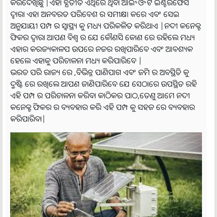
କରିଦେଖିଛୁ |ଏହା ବ୍ଯତୀତ ଏଥିରେ ଥିବା ଆଇ॰ଓ॰ଟି ଇଣ୍ଟରଫେସ
ଦ୍ଵାରା ଏହା ଅନବରତ ପରିବେଶ ର ସମୀକ୍ଷା କରେ ଏବଂ ସେଇ
ଅନୁଯାୟୀ ପମ୍ପ ର ସ୍ୱାସ୍ଥ୍ୟ କୁ ମଧ୍ୟ ପରିକଳିତ କରିଥାଏ |ନଦୀ କନେକ୍ଟ
ଫିକର ଦ୍ଵାରା ଆପଣ ବିଶ୍ଵ ର ଯେ କୌଣସି କୋଣ ରେ ରହିଲେ ମଧ୍ୟ
ଏହାର କରଜ୍ୟକାଳପ ଉପରେ ନଜର ରଖିପାରିବେ ଏବଂ ଆବଶ୍ୟକ
ହେଲେ ଏହାକୁ ପରିଚାଳନା ମଧ୍ୟ କରିପାରିବେ |
ଭରତ ପରି ରାଜ୍ୟ ରେ ,ବିଭିନ୍ନ ପାଣିପାଗ ଏବଂ ଜମି ର ଅବସ୍ଥିତି କୁ
ଦ୍ରୁଷ୍ଟି ରେ ରଖିଲେ ଆପଣ ଜାଣିପାରିବେ ଯେ ସେଠାରେ ଉପସ୍ଥିତ ରହି
ଏହି ପମ୍ପ ର ପରିଚାଳନା କରିବା କାଠିକର ପାଠ,ତେଣୁ ଆମେ ନଦୀ
କନେକ୍ଟ ଫିକର ର ବ୍ୟବହାର କରି ଏହି ପମ୍ପ କୁ ସହଜ ରେ ବ୍ୟବହାର
କରିପାରିବା|