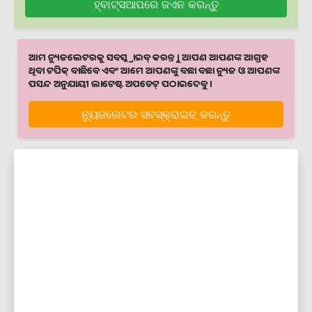
ହ୍ବାଟ୍ସଆପରେ ଜଏନ କରନ୍ତୁ
ଆମ ନ୍ୟୁଜଲେଟରକୁ ସବସ୍କ୍ରାଇବ୍ କରନ୍ତୁ । ଆପଣ ଆପଣଙ୍କ ଆଗ୍ରହ
ଥିବା ଟପିକ୍‌ ବାଛିବେ ଏବଂ ଆମେ ଆପଣଙ୍କୁ ବଛା ବଛା ନ୍ୟୁଜ ଓ ଆପଣଙ୍କ
ପସନ୍ଦ ଅନୁଯାୟୀ ଲାଟେଷ୍ଟ ଅପଡେଟ୍‌ ପଠାଇଦେବୁ ।
ନ୍ୟୁଜଲେଟର ସବସ୍କ୍ରାଇବ୍‌ କରନ୍ତୁ