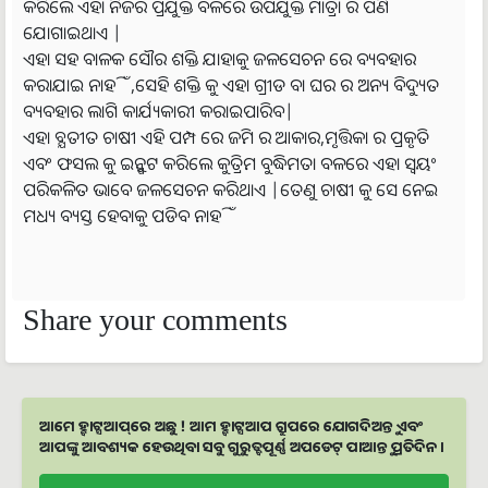
କରିଲେ ଏହା ନିଜର ପ୍ରଯୁକ୍ତ ବଳରେ ଉପଯୁକ୍ତ ମାତ୍ରା ର ପଣି
ଯୋଗାଇଥାଏ |
ଏହା ସହ ବାଳକ ସୌର ଶକ୍ତି ଯାହାକୁ ଜଳସେଚନ ରେ ବ୍ୟବହାର
କରାଯାଇ ନାହିଁ,ସେହି ଶକ୍ତି କୁ ଏହା ଗ୍ରୀଡ ବା ଘର ର ଅନ୍ୟ ବିଦ୍ୟୁତ
ବ୍ୟବହାର ଲାଗି କାର୍ଯ୍ୟକାରୀ କରାଇପାରିବ|
ଏହା ବ୍ଯତୀତ ଚାଷୀ ଏହି ପମ୍ପ ରେ ଜମି ର ଆକାର,ମୃତ୍ତିକା ର ପ୍ରକୃତି
ଏବଂ ଫସଲ କୁ ଇନ୍ପୁଟ କରିଲେ କୁତ୍ରିମ ବୁଦ୍ଧିମତା ବଳରେ ଏହା ସ୍ଵୟଂ
ପରିକଳିତ ଭାବେ ଜଳସେଚନ କରିଥାଏ |ତେଣୁ ଚାଷୀ କୁ ସେ ନେଇ
ମଧ୍ୟ ବ୍ୟସ୍ତ ହେବାକୁ ପଡିବ ନାହିଁ
Share your comments
ଆମେ ହ୍ବାଟ୍ସଆପ୍‌ରେ ଅଛୁ ! ଆମ ହ୍ବାଟ୍ସଆପ ଗ୍ରୁପରେ ଯୋଗଦିଅନ୍ତୁ ଏବଂ
ଆପଙ୍କୁ ଆବଶ୍ୟକ ହେଉଥିବା ସବୁ ଗୁରୁତ୍ବପୂର୍ଣ୍ଣ ଅପଡେଟ୍‌ ପାଆନ୍ତୁ ପ୍ରତିଦିନ ।