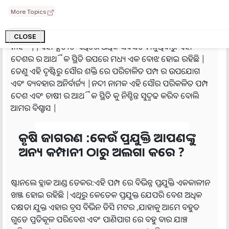
ଉତ୍ପାଦନ ଉପରେ ରୋକ ଲଗାଇପାରିବ|
More Topics
ଭରତ ରେ ହାରାହାରି ୩ କୋଟି କୂଅ ରେ ଲାଗିଥିବା ପମ୍ପ ମଧ୍ୟରୁ ୧.୫
କୋଟି ର ଦକ୍ଷତା ଖୁବ ନିମ୍ନଧରଣ ବୋଲି କହିଲେ ଭୁଲ ହେବ
CLOSE
ନାହିଁ||ଏହା ବ୍ଯତୀତ ଏଥିରେ ଅଧିକ ସବସିଡି ମିଳୁଥିବାରୁ ଏହା
ଦେଶର ର ଆର୍ଥିକ ସ୍ଥିତି ଉପରେ ମଧ୍ୟ ଏକ ବୋଝ ହୋଇ ରହିଛି |
ତେଣୁ ଏହି ଦୃଷ୍ଟିରୁ ସୌର ଶକ୍ତି ରେ ପରିଚାଳିତ ପମ୍ପ ର ଉପଯୋଗ
ଏବଂ ବ୍ୟବହାର ଅନିର୍ବାର୍ଜ୍ୟ |ନଦୀ ନାମକ ଏହି ସୌର ପରିକଳିତ ପମ୍ପ
ଦେଶ ଏବଂ ଚାଷୀ ର ଆର୍ଥିକ ସ୍ଥିତି କୁ ନିଶ୍ଚିନ୍ତ ସୁଦୃଢ କରିବ ବୋଲି
ଆମର ବିଶ୍ବାସ |
କୃଷି ଜାଗରଣ :କେଉଁ ପ୍ରଯୁକ୍ତି ଆପଣଙ୍କୁ
ଅନ୍ୟ କମ୍ପାନୀ ଠାରୁ ଅଲଗା କରେ ?
ଷ୍ଟାନଲେ ବ୍ଲାକ ଆଣ୍ଡ ଡେକର:ଏହି ପମ୍ପ ରେ ବିଭିନ୍ନ ପ୍ରଯୁକ୍ତି ଏକକାଳୀନ
ଖଞ୍ଜ ହୋଇ ରହିଛି |ଏଥିରୁ କେତେକ ପ୍ରଯୁକ୍ତ ଯେପରି ବେଶ ଅଧିକ
ଦକ୍ଷତା ଯୁକ୍ତ ଏହାର ବ୍ରସ ବିଭିନ ଡିସି ମଟର ,ଯାହାକୁ ଆମେ ବହୁତ
ଗୁଡେ ପ୍ରତିକୂଳ ପରିବେଶ ଏବଂ ପାଣିପାଗ ରେ ବହୁ ବାର ଯାଞ୍ଚ