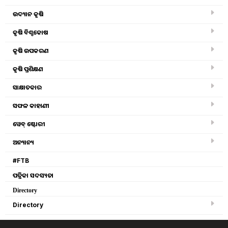
ରମଣ ଗୋଗୁଲା ଙ୍କ ସହ
ଉଦ୍ୟାନ କୃଷି
ଚାଏ ପେ ଚର୍ଚା
କୃଷି ବିଶ୍ବକୋଷ
କୃଷି ଉପକରଣ
କୃଷି ପ୍ରଶିକ୍ଷଣ
Wednesday, 19 February 2020 09:43 AM
ସାକ୍ଷାତକାର
ସଫଳ କାହାଣୀ
ୱେବ୍ ଷ୍ଟୋରୀ
ଅନ୍ୟାନ୍ୟ
#FTB
ପତ୍ରିକା ସଦସ୍ୟତା
Directory
Directory