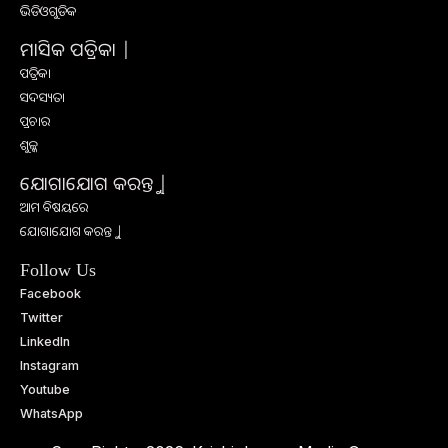
ଭିଡିଓଗୁଡିକ
ମାସିକ ପତ୍ରିକା |
ପତ୍ରିକା
ସଦସ୍ୟତା
ପ୍ରଚାର
ଶୁଳ୍କ
ଯୋଗାଯୋଗ କରନ୍ତୁ |
ଆମ ବିଷୟରେ
ଯୋଗାଯୋଗ କରନ୍ତୁ |
Follow Us
Facebook
Twitter
LinkedIn
Instagram
Youtube
WhatsApp