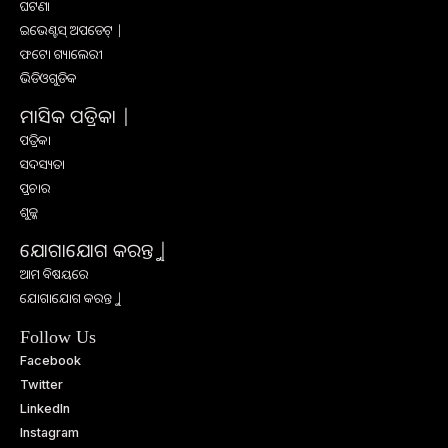
ଘଟଣା
ଇଭେଣ୍ଟସ୍ ଅପଡେଟ୍ |
ଫଟୋ ଗ୍ୟାଲେରୀ
ଭିଡିଓଗୁଡିକ
ମାସିକ ପତ୍ରିକା |
ପତ୍ରିକା
ସଦସ୍ୟତା
ପ୍ରଚାର
ଶୁଳ୍କ
ଯୋଗାଯୋଗ କରନ୍ତୁ |
ଆମ ବିଷୟରେ
ଯୋଗାଯୋଗ କରନ୍ତୁ |
Follow Us
Facebook
Twitter
LinkedIn
Instagram