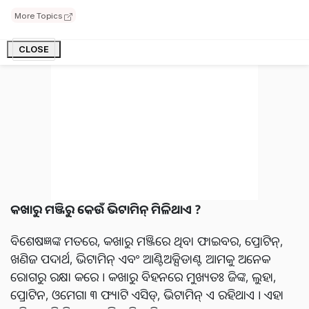
More Topics
CLOSE
କଖାରୁ ମଞ୍ଜିରୁ କେଉଁ ଭିଟାମିନ୍ ମିଳିଥାଏ ?
ବିଶେଷଜ୍ଞଙ୍କ ମତରେ, କଖାରୁ ମଞ୍ଜିରେ ଥିବା ଫାଇବର, ପ୍ରୋଟିନ୍,
ଖଣିଜ ପଦାର୍ଥ, ଭିଟାମିନ୍ ଏବଂ ଆଣ୍ଟିଅକ୍ସିଡାଣ୍ଟ ଆମକୁ ଅନେକ
ରୋଗରୁ ରକ୍ଷା କରେ । କଖାରୁ ବିହନରେ ମୁଖ୍ୟତଃ ଜିଙ୍କ, ଲୁହା,
ପ୍ରୋଟିନ, ଓମେଗା ୩ ଫ୍ୟାଟି ଏସିଡ୍, ଭିଟାମିନ୍ ଏ ରହିଥାଏ । ଏହା