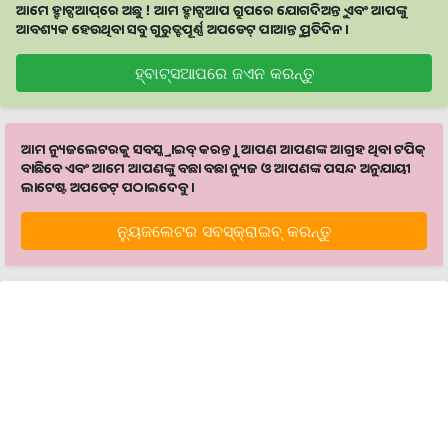
ଆମେ ହ୍ବାଟ୍ସଆପ୍‌ରେ ଅଛୁ ! ଆମ ହ୍ବାଟ୍ସଆପ ଗ୍ରୁପରେ ଯୋଗଦିଅନ୍ତୁ ଏବଂ ଆପଙ୍କୁ
ଆବଶ୍ୟକ ହେଉଥିବା ସବୁ ଗୁରୁତ୍ବପୂର୍ଣ୍ଣ ଅପଡେଟ୍‌ ପାଆନ୍ତୁ ପ୍ରତିଦିନ ।
ହ୍ବାଟ୍ସଆପରେ ଜଏନ କରନ୍ତୁ
ଆମ ନ୍ୟୁଜଲେଟରକୁ ସବସ୍କ୍ରାଇବ୍ କରନ୍ତୁ । ଆପଣ ଆପଣଙ୍କ ଆଗ୍ରହ ଥିବା ଟପିକ୍‌
ବାଛିବେ ଏବଂ ଆମେ ଆପଣଙ୍କୁ ବଛା ବଛା ନ୍ୟୁଜ ଓ ଆପଣଙ୍କ ପସନ୍ଦ ଅନୁଯାୟୀ
ଲାଟେଷ୍ଟ ଅପଡେଟ୍‌ ପଠାଇଦେବୁ ।
ନ୍ୟୁଜଲେଟର ସବସ୍କ୍ରାଇବ୍‌ କରନ୍ତୁ