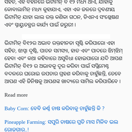
ସହିତ, ଏହି ବିହନରେ ଭିଟାମିନ୍ ବି ୧୨ ମଧ୍ୟ ଥାଏ, ଯାହାକୁ
କୋବାଲାମିନ୍ ମଧ୍ୟ କୁହାଯାଏ, ଏହା ଏକ ଜଳରେ ଦ୍ରବଣୀୟ
ଭିଟାମିନ୍ ଯାହା ଲାଲ ରକ୍ତ କଣିକା ଗଠନ, ଡିଏନଏ ସଂଶ୍ଳେଷଣ
ଏବଂ ସ୍ନାୟୁତନ୍ତ୍ରର କାର୍ଯ୍ୟ ପାଇଁ ଜରୁରୀ ।
ଭିଟାମିନ୍ ବି୧୨ର ଅଭାବ ରକ୍ତହୀନତା ସୃଷ୍ଟି କରିପାରେ। ଏହା
ସହିତ, ଝାପ୍ସା ଦୃଷ୍ଟି, ପାଚନ ସମସ୍ୟା, ହାତ ଏବଂ ପାଦରେ ଝିମ୍‌ଝିମ୍‌
ହେବା ଏବଂ କଥା କହିବାରେ ଅସୁବିଧା ହୋଇପାରେ। ଯଦି ଆପଣ
ଭିଟାମିନ୍ ବି୧୨ ର ଅଭାବକୁ ଦୂର କରିବା ପାଇଁ ସପ୍ଲିମେଣ୍ଟ
ବଦଳରେ ଘରୋଇ ଉପଚାର ଗ୍ରହଣ କରିବାକୁ ଚାହୁଁଛନ୍ତି, ତେବେ
ଆପଣ ଏହି ଜିନିଷକୁ ଆପଣଙ୍କ ଖାଦ୍ୟରେ ସାମିଲ କରିପାରିବେ ।
Read more
Baby Corn: ବେବି କର୍ଣ୍ଣ ଚାଷ କରିବାକୁ ଚାହୁଁଛନ୍ତି କି ?
Pineapple Farming: ସପୁରି ଚାଷରେ ପ୍ରତି ମାସ ମିଳିବ ଭଲ
ରୋଜଗାର..!