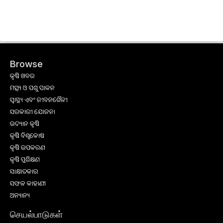
Browse
କୃଷି ଖବର
ମତ୍ସ୍ୟ ଓ ପଶୁ ପାଳନ
ସ୍ୱାସ୍ଥ୍ୟ ଏବଂ ଜୀବନଶୈଳୀ
ସରକାରୀ ଯୋଜନା
ଉଦ୍ୟାନ କୃଷି
କୃଷି ବିଶ୍ବକୋଷ
କୃଷି ଉପକରଣ
କୃଷି ପ୍ରଶିକ୍ଷଣ
ସାକ୍ଷାତକାର
ସଫଳ କାହାଣୀ
ଅନ୍ୟାନ୍ୟ
செயல்பாடுகள்