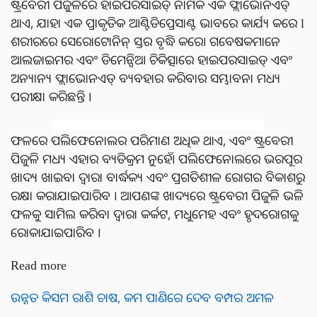
ଷ୍ଟ୍ରବେରୀ ପିଜୁଳିରେ ହାଇପରସାଇଡ୍ ନାମକ ଏକ ଫ୍ଲାଭୋନଏଡ୍
ଥାଏ, ଯାହା ଏକ ପ୍ରାକୃତିକ ଆଣ୍ଟିଡିପ୍ରେସାଣ୍ଟ ଭାବରେ କାର୍ଯ୍ୟ କରେ l
ଶରୀରରେ ସେରୋଟୋନିନ୍ ସ୍ତର ବୃଦ୍ଧି କରେ। ଗବେଷକମାନେ
ଆଲଜାଇମର ଏବଂ ଡିମେନ୍ସିଆ ଚିକିତ୍ସାରେ ହାଇପରସାଇଡ୍ ଏବଂ
ଅନ୍ୟାନ୍ୟ ଫ୍ଲାଭୋନଏଡ୍ ବ୍ୟବହାର କରିବାର ସମ୍ଭାବନା ମଧ୍ୟ
ପରୀକ୍ଷା କରିଛନ୍ତି ।
ଫଳରେ ପଲିଫେନୋଲର ପରିମାଣ ଅଧିକ ଥାଏ, ଏବଂ ଷ୍ଟ୍ରବେରୀ
ପିଜୁଳି ମଧ୍ୟ ଏହାର ବ୍ୟତିକ୍ରମ ନୁହେଁ। ପଲିଫେନୋଲରେ ଭରପୂର
ଖାଦ୍ୟ ଖାଇବା ଦ୍ୱାରା ବାର୍ଦ୍ଧକ୍ୟ ଏବଂ ପ୍ରଗତିଶୀଳ ରୋଗର ବିକାଶରୁ
ରକ୍ଷା କରାଯାଇପାରିବ । ଆପଣଙ୍କ ଖାଦ୍ୟରେ ଷ୍ଟ୍ରବେରୀ ପିଜୁଳି ଭଳି
ଫଳକୁ ସାମିଲ କରିବା ଦ୍ୱାରା କର୍କଟ, ମଧୁମେହ ଏବଂ ହୃଦରୋଗକୁ
ରୋକାଯାଇପାରିବ ।
Read more
ଉନ୍ନତ କିସମ ରାଶି ଚାଷ, କମ ପାଣିରେ ଦେବ ବମ୍ପର ଅମଳ