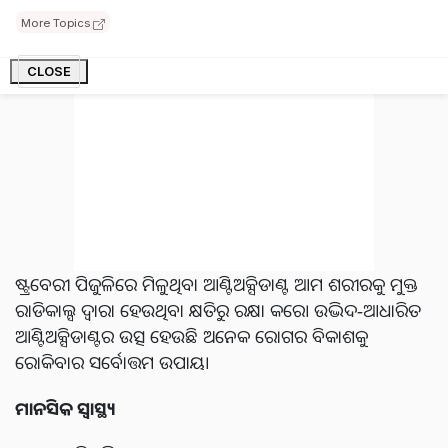
More Topics
CLOSE
ଷ୍ଟ୍ରବେରୀ ପିଜୁଳିରେ ମିଳୁଥିବା ଆଣ୍ଟିଅକ୍ସିଡାଣ୍ଟ ଆମ ଶରୀରକୁ ମୁକ୍ତ
ରାଡିକାଲ୍ସ ଦ୍ୱାରା ହେଉଥିବା କ୍ଷତିରୁ ରକ୍ଷା କରେ। ଉଦ୍ଭିଦ-ଆଧାରିତ
ଆଣ୍ଟିଅକ୍ସିଡାଣ୍ଟର ଉତ୍ସ ହେଉଛି ଅନେକ ରୋଗର ବିକାଶକୁ
ରୋକିବାର ସର୍ବୋତ୍ତମ ଉପାୟ।
ମାନସିକ ସ୍ୱାସ୍ଥ୍ୟ