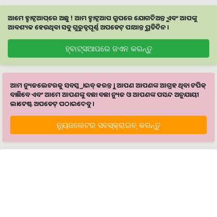
ଆମେ ହ୍ବାଟ୍ସଆପ୍‌ରେ ଅଛୁ ! ଆମ ହ୍ବାଟ୍ସଆପ ଗ୍ରୁପରେ ଯୋଗଦିଅନ୍ତୁ ଏବଂ ଆପଙ୍କୁ
ଆବଶ୍ୟକ ହେଉଥିବା ସବୁ ଗୁରୁତ୍ବପୂର୍ଣ୍ଣ ଅପଡେଟ୍‌ ପାଆନ୍ତୁ ପ୍ରତିଦିନ ।
ହ୍ବାଟ୍ସଆପରେ ଜଏନ କରନ୍ତୁ
ଆମ ନ୍ୟୁଜଲେଟରକୁ ସବସ୍କ୍ରାଇବ୍ କରନ୍ତୁ । ଆପଣ ଆପଣଙ୍କ ଆଗ୍ରହ ଥିବା ଟପିକ୍‌
ବାଛିବେ ଏବଂ ଆମେ ଆପଣଙ୍କୁ ବଛା ବଛା ନ୍ୟୁଜ ଓ ଆପଣଙ୍କ ପସନ୍ଦ ଅନୁଯାୟୀ
ଲାଟେଷ୍ଟ ଅପଡେଟ୍‌ ପଠାଇଦେବୁ ।
ନ୍ୟୁଜଲେଟର ସବସ୍କ୍ରାଇବ୍‌ କରନ୍ତୁ