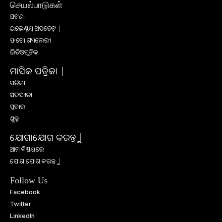
செயல்பாடுகள்
ଘଟଣା
ଇଭେଣ୍ଟସ୍ ଅପଡେଟ୍ |
ଫଟୋ ଗ୍ୟାଲେରୀ
ଭିଡିଓଗୁଡିକ
ମାସିକ ପତ୍ରିକା |
ପତ୍ରିକା
ସଦସ୍ୟତା
ପ୍ରଚାର
ଶୁଳ୍କ
ଯୋଗାଯୋଗ କରନ୍ତୁ |
ଆମ ବିଷୟରେ
ଯୋଗାଯୋଗ କରନ୍ତୁ |
Follow Us
Facebook
Twitter
LinkedIn