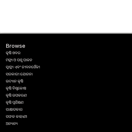
Browse
କୃଷି ଖବର
ମତ୍ସ୍ୟ ଓ ପଶୁ ପାଳନ
ସ୍ୱାସ୍ଥ୍ୟ ଏବଂ ଜୀବନଶୈଳୀ
ସରକାରୀ ଯୋଜନା
ଉଦ୍ୟାନ କୃଷି
କୃଷି ବିଶ୍ବକୋଷ
କୃଷି ଉପକରଣ
କୃଷି ପ୍ରଶିକ୍ଷଣ
ସାକ୍ଷାତକାର
ସଫଳ କାହାଣୀ
ଅନ୍ୟାନ୍ୟ