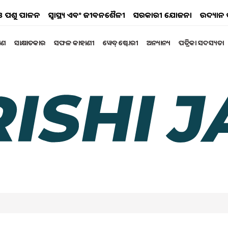
ୟ ଓ ପଶୁ ପାଳନ
ସ୍ୱାସ୍ଥ୍ୟ ଏବଂ ଜୀବନଶୈଳୀ
ସରକାରୀ ଯୋଜନା
ଉଦ୍ୟାନ 
୍ଷଣ
ସାକ୍ଷାତକାର
ସଫଳ କାହାଣୀ
ୱେବ୍ ଷ୍ଟୋରୀ
ଅନ୍ୟାନ୍ୟ
ପତ୍ରିକା ସଦସ୍ୟତା
ଣ ଦେଖିବା ମାତ୍ରେ
, ହୃଦ୍‌ଜନିତ ସମସ୍ୟା ଦେଖା ଦେଇଥାଏ। ତେଣୁ, ଆମେ ଆମର
ଗୁରୁତ୍ୱପୂର୍ଣ୍ଣ। ଯେତେବେଳେ କୋଲେଷ୍ଟ୍ରଲ୍ ସ୍ତର ବୃଦ୍ଧି ପାଏ, ଶରୀରରେ
ରିବା ଉଚିତ୍ ନୁହେଁ।
02:17 PM