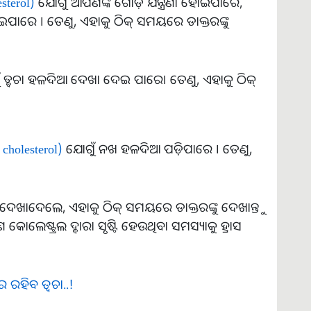
sterol)
ଯୋଗୁଁ ଆପଣଙ୍କ ଗୋଡ଼ ଯନ୍ତ୍ରଣା ହୋଇପାରେ,
ାରେ । ତେଣୁ, ଏହାକୁ ଠିକ୍ ସମୟରେ ଡାକ୍ତରଙ୍କୁ
ଗୁଁ ତ୍ବଚା ହଳଦିଆ ଦେଖା ଦେଇ ପାରେ। ତେଣୁ, ଏହାକୁ ଠିକ୍
 cholesterol)
ଯୋଗୁଁ ନଖ ହଳଦିଆ ପଡ଼ିପାରେ । ତେଣୁ,
ଦେଖାଦେଲେ, ଏହାକୁ ଠିକ୍ ସମୟରେ ଡାକ୍ତରଙ୍କୁ ଦେଖାନ୍ତୁ
 କୋଲେଷ୍ଟ୍ରଲ ଦ୍ବାରା ସୃଷ୍ଟି ହେଉଥିବା ସମସ୍ୟାକୁ ହ୍ରାସ
 ରହିବ ତ୍ୱଚା..!