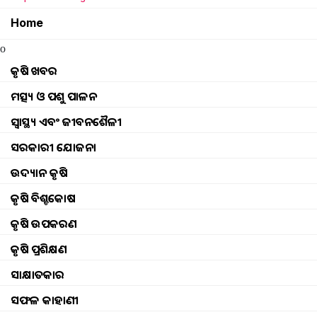
Home
o
କୃଷି ଖବର
ମତ୍ସ୍ୟ ଓ ପଶୁ ପାଳନ
ସ୍ୱାସ୍ଥ୍ୟ ଏବଂ ଜୀବନଶୈଳୀ
ସରକାରୀ ଯୋଜନା
ଉଦ୍ୟାନ କୃଷି
କୃଷି ବିଶ୍ବକୋଷ
କୃଷି ଉପକରଣ
କୃଷି ପ୍ରଶିକ୍ଷଣ
ସାକ୍ଷାତକାର
ସଫଳ କାହାଣୀ