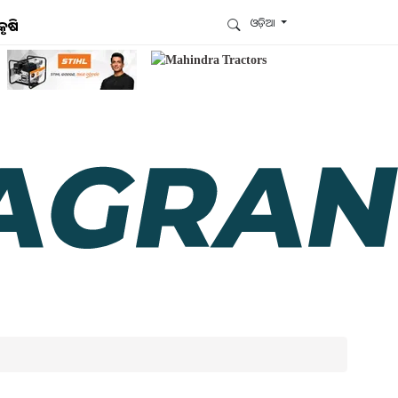
ଓଡ଼ିଆ
କୃଷି
ଆମେ ହ୍ବାଟ୍ସଆପ୍‌ରେ ଅଛୁ ! ଆମ ହ୍ବାଟ୍ସଆପ ଗ୍ରୁପରେ
ଯୋଗଦିଅନ୍ତୁ ଏବଂ ଆପଙ୍କୁ ଆବଶ୍ୟକ ହେଉଥିବା ସବୁ
ଗୁରୁତ୍ବପୂର୍ଣ୍ଣ ଅପଡେଟ୍‌ ପାଆନ୍ତୁ ପ୍ରତିଦିନ ।
ହ୍ବାଟ୍ସଆପରେ ଜଏନ କରନ୍ତୁ
ଆମ ନ୍ୟୁଜଲେଟରକୁ ସବସ୍କ୍ରାଇବ୍ କରନ୍ତୁ । ଆପଣ ଆପଣଙ୍କ
ଆଗ୍ରହ ଥିବା ଟପିକ୍‌ ବାଛିବେ ଏବଂ ଆମେ ଆପଣଙ୍କୁ ବଛା ବଛା
ନ୍ୟୁଜ ଓ ଆପଣଙ୍କ ପସନ୍ଦ ଅନୁଯାୟୀ ଲାଟେଷ୍ଟ ଅପଡେଟ୍‌
ପଠାଇଦେବୁ ।