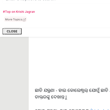
ମୁଣ୍ଡବିନ୍ଧା ହୁଏ- କୋଲେଷ୍ଟ୍ରଲ୍ ବୃଦ୍ଧି ଯୋଗୁଁ ବ୍
ତେଣୁ, ଏହାକୁ ଠିକ୍ ସମୟରେ ଡାକ୍ତରଙ୍କୁ ଦେଖାନ୍
#Top on Krishi Jagran
More Topics
CLOSE
ଛାତି ଯନ୍ତ୍ରଣା - ହାଇ କୋଲେଷ୍ଟ୍ରଲ୍ ଯୋଗୁଁ ଛ
ଡାକ୍ତରଙ୍କୁ ଦେଖାନ୍ତୁ ।