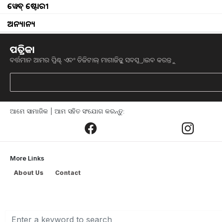
ୱେବ୍ ଷ୍ଟୋରୀ
ଅନ୍ୟାନ୍ୟ
ପତ୍ରିକା
ବର୍ତ୍ତମାନ ଆମର ପ୍ରିଣ୍ଟ୍ ଏବଂ ଡିଜିଟାଲ୍ ମାଗାଜିନ୍କୁ ସବସ୍କ୍ରାଇବ କରନ୍ତୁ
health tips top 6 warning signs your ch
ଶରୀରରେ କୋଲେଷ୍ଟ୍ରଲ୍ (cholesterol)ବୃଦ୍ଧ
ଆମର କୋଲେଷ୍ଟ୍ରଲ୍
(cholesterol)
ସ୍ତରକୁ ନିୟ
ଆମେ ସାମାଜିକ | ଆମ ସହିତ ସଂଯୋଗ କରନ୍ତୁ:
ସ୍ତର ବୃଦ୍ଧି ପାଏ, ଶରୀରରେ କିଛି ଲକ୍ଷଣ ଦେ
ହାଇ କୋଲେଷ୍ଟ୍ରଲର ଲକ୍ଷଣ
(Signs of High 
More Links
About Us
Contact
ଥକ୍କାପଣ ଲାଗେ - ହାଇ କୋଲେଷ୍ଟ୍ରଲ୍ ଯୋଗୁଁ, 
ସମୟରେ ଡାକ୍ତରଙ୍କୁ ଦେଖାନ୍ତୁ ।