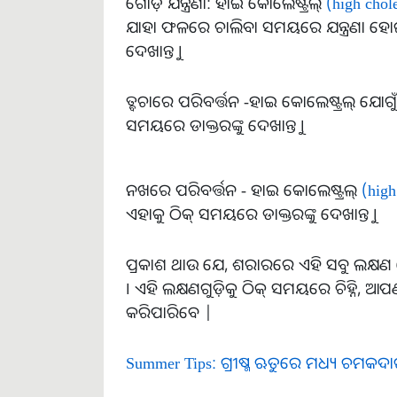
ଗୋଡ଼ ଯନ୍ତ୍ରଣା: ହାଇ କୋଲେଷ୍ଟ୍ରଲ୍
(high chole
ଯାହା ଫଳରେ ଚାଲିବା ସମୟରେ ଯନ୍ତ୍ରଣା ହୋଇପ
ଦେଖାନ୍ତୁ ।
ତ୍ବଚାରେ ପରିବର୍ତ୍ତନ -ହାଇ କୋଲେଷ୍ଟ୍ରଲ୍ ଯୋ
ସମୟରେ ଡାକ୍ତରଙ୍କୁ ଦେଖାନ୍ତୁ ।
ନଖରେ ପରିବର୍ତ୍ତନ - ହାଇ କୋଲେଷ୍ଟ୍ରଲ୍
(high
ଏହାକୁ ଠିକ୍ ସମୟରେ ଡାକ୍ତରଙ୍କୁ ଦେଖାନ୍ତୁ ।
ପ୍ରକାଶ ଥାଉ ଯେ, ଶରାରରେ ଏହି ସବୁ ଲକ୍ଷଣ 
। ଏହି ଲକ୍ଷଣଗୁଡ଼ିକୁ ଠିକ୍ ସମୟରେ ଚିହ୍ନି, ଆପଣ
କରିପାରିବେ |
Summer Tips: ଗ୍ରୀଷ୍ମ ଋତୁରେ ମଧ୍ୟ ଚମକଦାର