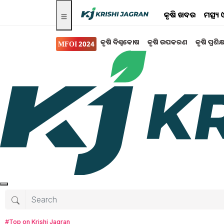
କୃଷି ଖବର
ମତ୍ସ୍
କୃଷି ବିଶ୍ବକୋଷ
କୃଷି ଉପକରଣ
କୃଷି ପ୍ରଶିକ
MFOI 2024
ସ୍ୱାସ୍ଥ୍ୟ ଏବଂ ଜୀବନଶୈଳୀ
ଶରୀରରେ ଏହି 6 ଟି ଲକ୍ଷ
ହୋଇଯାଆନ୍ତୁ ସତର୍କ ...
ଶରୀରରେ କୋଲେଷ୍ଟ୍ରଲ୍ (cholesterol)ବୃଦ୍ଧି ହେତୁ
କୋଲେଷ୍ଟ୍ରଲ୍ (cholesterol) ସ୍ତରକୁ ନିୟନ୍ତ୍ରଣ କରିବା 
କିଛି ଲକ୍ଷଣ ଦେଖାଯାଏ, ଯାହାକୁ କେବେବି ଅଣଦେଖା କ
Sudesna Nayak
Monday, 12 May 2025 
#Top on Krishi Jagran