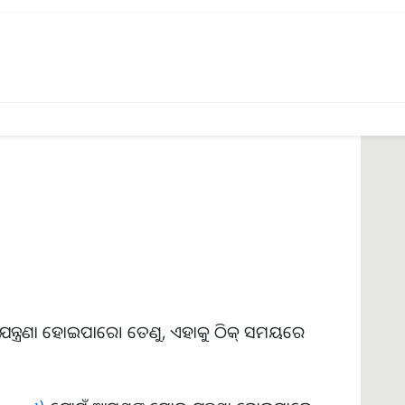
ଲଡ ପ୍ରେସର ବଢି ପାରେ, ଯାହା ଦ୍ବାରା ମୁଣ୍ଡବିନ୍ଧା ହୋଇପାରେ।
ତୁ ।
ାତି ଯନ୍ତ୍ରଣା ହୋଇପାରେ। ତେଣୁ, ଏହାକୁ ଠିକ୍ ସମୟରେ