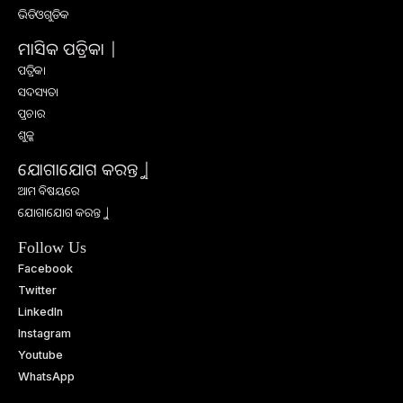
ଭିଡିଓଗୁଡିକ
ମାସିକ ପତ୍ରିକା |
ପତ୍ରିକା
ସଦସ୍ୟତା
ପ୍ରଚାର
ଶୁଳ୍କ
ଯୋଗାଯୋଗ କରନ୍ତୁ |
ଆମ ବିଷୟରେ
ଯୋଗାଯୋଗ କରନ୍ତୁ |
Follow Us
Facebook
Twitter
LinkedIn
Instagram
Youtube
WhatsApp