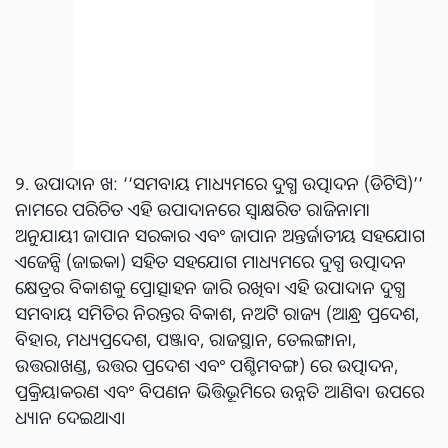
୨. ଉପାଦାନ ଖ: ‘‘ସମବାୟ ମାଧ୍ୟମରେ ଦୁଗ୍ଧ ଉତ୍ପାଦନ (ଡିଟିସି)’’
ନାମରେ ପରିଚିତ ଏହି ଉପାଦାନରେ ସ୍ୱାକ୍ଷରିତ ରାଜିନାମା
ଅନୁଯାୟୀ ଜାପାନ ସରକାର ଏବଂ ଜାପାନ ଅନ୍ତର୍ଜାତୀୟ ସହଯୋଗ
ଏଜେନ୍ସି (ଜାଇକା) ସହିତ ସହଯୋଗ ମାଧ୍ୟମରେ ଦୁଗ୍ଧ ଉତ୍ପାଦନ
କ୍ଷେତ୍ରର ବିକାଶକୁ ପ୍ରୋତ୍ସାହନ ଜାରି ରଖିବ। ଏହି ଉପାଦାନ ଦୁଗ୍ଧ
ସମବାୟ ସମିତିର ନିରନ୍ତର ବିକାଶ, ନଅଟି ରାଜ୍ୟ (ଆନ୍ଧ୍ର ପ୍ରଦେଶ,
ବିହାର, ମଧ୍ୟପ୍ରଦେଶ, ପଞ୍ଜାବ, ରାଜସ୍ଥାନ, ତେଲଙ୍ଗାନା,
ଉତ୍ତରାଖଣ୍ଡ, ଉତ୍ତର ପ୍ରଦେଶ ଏବଂ ପଶ୍ଚିମବଙ୍ଗ) ରେ ଉତ୍ପାଦନ,
ପ୍ରକ୍ରିୟାକରଣ ଏବଂ ବିପଣନ ଭିତ୍ତିଭୂମିରେ ଉନ୍ନତି ଆଣିବା ଉପରେ
ଧ୍ୟାନ ଦେଇଥାଏ।