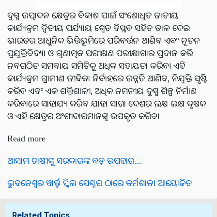
ଦୁଗ୍ଧ ଉତ୍ପାଦନ କ୍ଷେତ୍ରର ବିକାଶ ପାଇଁ ସଂଶୋଧିତ ଜାତୀୟ
କାର୍ଯ୍ୟକ୍ରମ ଦ୍ୱିତୀୟ ପର୍ଯ୍ୟାୟ ଶ୍ୱେତ ବିପ୍ଳବ ସହିତ ତାଳ ଦେଇ
ଭାରତର ଆଧୁନିକ ଭିତ୍ତିଭୂମିରେ ପରିବର୍ତ୍ତନ ଆଣିବ ଏବଂ ନୂତନ
ପ୍ରଯୁକ୍ତିବିଦ୍ୟା ଓ ଗୁଣାତ୍ମକ ପରୀକ୍ଷଣ ପରୀକ୍ଷାଗାର ପ୍ରଦାନ କରି
ନବଗଠିତ ସମବାୟ ସମିତିକୁ ଅଧିକ ସହାୟତା କରିବ। ଏହି
କାର୍ଯ୍ୟକ୍ରମ ଗ୍ରାମୀଣ ଜୀବିକା ନିର୍ବାହରେ ଉନ୍ନତି ଆଣିବ, ନିଯୁକ୍ତି ସୃଷ୍ଟି
କରିବ ଏବଂ ଏକ ଶକ୍ତିଶାଳୀ, ଅଧିକ ନମନୀୟ ଦୁଗ୍ଧ ଶିଳ୍ପ ନିର୍ମାଣ
କରିବାରେ ସାହାଯ୍ୟ କରିବ ଯାହା ସାରା ଦେଶର ଲକ୍ଷ ଲକ୍ଷ କୃଷକ
ଓ ଏହି କ୍ଷେତ୍ରର ଅଂଶୀଦାରମାନଙ୍କୁ ଉପକୃତ କରିବ।
Read more
ଆସାମ ଚାଷୀଙ୍କୁ ସରକାରଙ୍କ ବଡ଼ ଉପହାର....
ଭୁବନେଶ୍ୱର ୱାର୍ଲ୍ଡ ସ୍କିଲ ସେଣ୍ଟର ଠାରେ କର୍ମଶାଳା ଆୟୋଜିତ
Related Topics