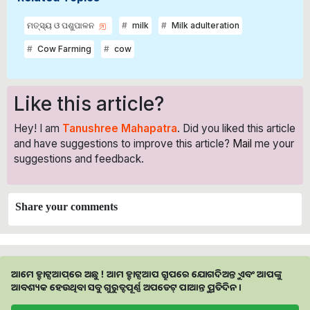
ମତ୍ସ୍ୟ ଓ ପଶୁପାଳନ
milk
Milk adulteration
Cow Farming
cow
Like this article?
Hey! I am
Tanushree Mahapatra
. Did you liked this article
and have suggestions to improve this article?
Mail
me your
suggestions and feedback.
Share your comments
ଆମେ ହ୍ବାଟ୍ସଆପ୍‌ରେ ଅଛୁ ! ଆମ ହ୍ବାଟ୍ସଆପ ଗ୍ରୁପରେ ଯୋଗଦିଅନ୍ତୁ ଏବଂ ଆପଙ୍କୁ
ଆବଶ୍ୟକ ହେଉଥିବା ସବୁ ଗୁରୁତ୍ବପୂର୍ଣ୍ଣ ଅପଡେଟ୍‌ ପାଆନ୍ତୁ ପ୍ରତିଦିନ ।