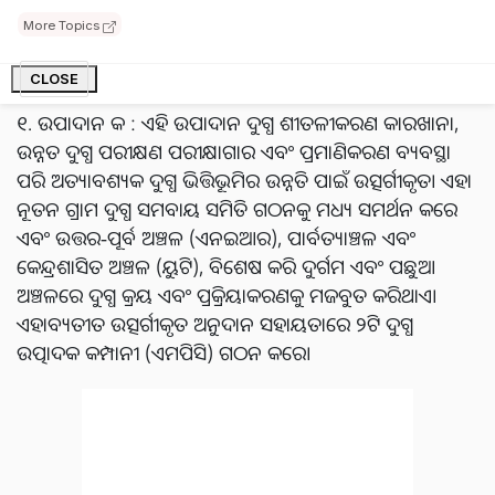
ଯାହାଦ୍ୱାରା ଅଧିକ ଆୟ ଓ ଗ୍ରାମୀଣ ବିକାଶ ହୋଇପାରିବ।
More Topics
ଯୋଜନାରେ ଦୁଇଟି ପ୍ରମୁଖ ଉପାଦାନ ରହିଛି:
CLOSE
୧. ଉପାଦାନ କ : ଏହି ଉପାଦାନ ଦୁଗ୍ଧ ଶୀତଳୀକରଣ କାରଖାନା,
ଉନ୍ନତ ଦୁଗ୍ଧ ପରୀକ୍ଷଣ ପରୀକ୍ଷାଗାର ଏବଂ ପ୍ରମାଣିକରଣ ବ୍ୟବସ୍ଥା
ପରି ଅତ୍ୟାବଶ୍ୟକ ଦୁଗ୍ଧ ଭିତ୍ତିଭୂମିର ଉନ୍ନତି ପାଇଁ ଉତ୍ସର୍ଗୀକୃତ। ଏହା
ନୂତନ ଗ୍ରାମ ଦୁଗ୍ଧ ସମବାୟ ସମିତି ଗଠନକୁ ମଧ୍ୟ ସମର୍ଥନ କରେ
ଏବଂ ଉତ୍ତର-ପୂର୍ବ ଅଞ୍ଚଳ (ଏନଇଆର), ପାର୍ବତ୍ୟାଞ୍ଚଳ ଏବଂ
କେନ୍ଦ୍ରଶାସିତ ଅଞ୍ଚଳ (ୟୁଟି), ବିଶେଷ କରି ଦୁର୍ଗମ ଏବଂ ପଛୁଆ
ଅଞ୍ଚଳରେ ଦୁଗ୍ଧ କ୍ରୟ ଏବଂ ପ୍ରକ୍ରିୟାକରଣକୁ ମଜବୁତ କରିଥାଏ।
ଏହାବ୍ୟତୀତ ଉତ୍ସର୍ଗୀକୃତ ଅନୁଦାନ ସହାୟତାରେ ୨ଟି ଦୁଗ୍ଧ
ଉତ୍ପାଦକ କମ୍ପାନୀ (ଏମପିସି) ଗଠନ କରେ।