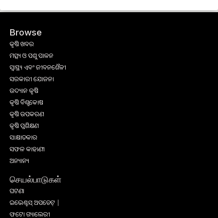
Browse
କୃଷି ଖବର
ମତ୍ସ୍ୟ ଓ ପଶୁ ପାଳନ
ସ୍ୱାସ୍ଥ୍ୟ ଏବଂ ଜୀବନଶୈଳୀ
ସରକାରୀ ଯୋଜନା
ଉଦ୍ୟାନ କୃଷି
କୃଷି ବିଶ୍ବକୋଷ
କୃଷି ଉପକରଣ
କୃଷି ପ୍ରଶିକ୍ଷଣ
ସାକ୍ଷାତକାର
ସଫଳ କାହାଣୀ
ଅନ୍ୟାନ୍ୟ
செயல்பாடுகள்
ଘଟଣା
ଇଭେଣ୍ଟସ୍ ଅପଡେଟ୍ |
ଫଟୋ ଗ୍ୟାଲେରୀ