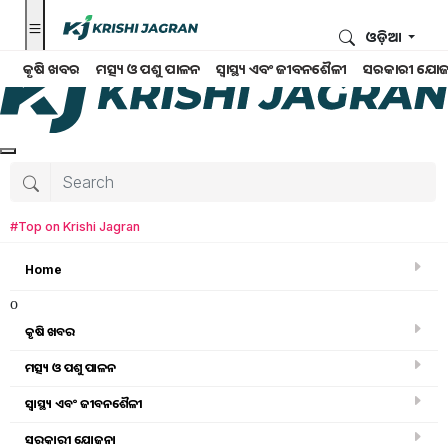
ଓଡ଼ିଆ
କୃଷି ଖବର
ମତ୍ସ୍ୟ ଓ ପଶୁ ପାଳନ
ସ୍ୱାସ୍ଥ୍ୟ ଏବଂ ଜୀବନଶୈଳୀ
ସରକାରୀ ଯୋଜ
#Top on Krishi Jagran
Home
o
କୃଷି ଖବର
ମତ୍ସ୍ୟ ଓ ପଶୁ ପାଳନ
ସ୍ୱାସ୍ଥ୍ୟ ଏବଂ ଜୀବନଶୈଳୀ
ମତ୍ସ୍ୟ ଓ ପଶୁ ପାଳନ
ସରକାରୀ ଯୋଜନା