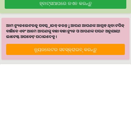
ହ୍ବାଟ୍ସଆପରେ ଜଏନ କରନ୍ତୁ
ଆମ ନ୍ୟୁଜଲେଟରକୁ ସବସ୍କ୍ରାଇବ୍ କରନ୍ତୁ । ଆପଣ ଆପଣଙ୍କ ଆଗ୍ରହ ଥିବା ଟପିକ୍‌
ବାଛିବେ ଏବଂ ଆମେ ଆପଣଙ୍କୁ ବଛା ବଛା ନ୍ୟୁଜ ଓ ଆପଣଙ୍କ ପସନ୍ଦ ଅନୁଯାୟୀ
ଲାଟେଷ୍ଟ ଅପଡେଟ୍‌ ପଠାଇଦେବୁ ।
ନ୍ୟୁଜଲେଟର ସବସ୍କ୍ରାଇବ୍‌ କରନ୍ତୁ