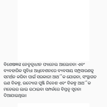
ବିଶେଷଜ୍ଞଙ୍କ ନେତୃତ୍ୱାଧୀନ ପ୍ୟାନେଲ ଆଲୋଚନା ଏବଂ
ବ୍ୟବହାରିକ ସୁବିଧା ଅଧିବେଶନରେ ବ୍ୟବସାୟ ସମ୍ପ୍ରସାରଣକୁ
ସମର୍ଥନ କରିବା ପାଇଁ ସରକାରୀ ଆର୍ଥିକ ଯୋଜନା, ସଂସ୍ଥାଗତ
ଋଣ ବିକଳ୍ପ, ଉଦ୍ୟୋଗ ପୁଞ୍ଜି ନିବେଶ ଏବଂ ବିକଳ୍ପ ଆର୍ଥିକ
ମଡେଲର ଲାଭ ଉଠାଇବା ସମ୍ପର୍କରେ ବିସ୍ତୃତ ସୂଚନା
ଦିଆଯାଇଥିଲା।