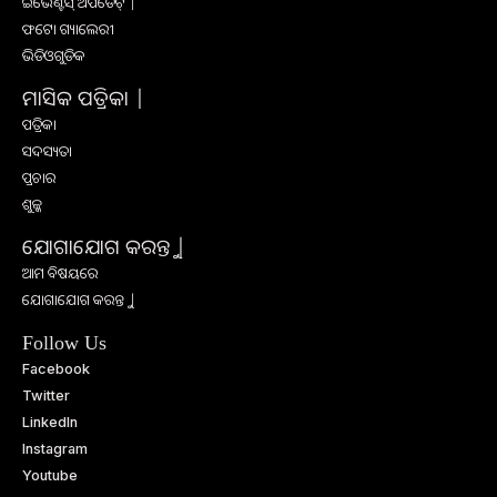
ଇଭେଣ୍ଟସ୍ ଅପଡେଟ୍ |
ଫଟୋ ଗ୍ୟାଲେରୀ
ଭିଡିଓଗୁଡିକ
ମାସିକ ପତ୍ରିକା |
ପତ୍ରିକା
ସଦସ୍ୟତା
ପ୍ରଚାର
ଶୁଳ୍କ
ଯୋଗାଯୋଗ କରନ୍ତୁ |
ଆମ ବିଷୟରେ
ଯୋଗାଯୋଗ କରନ୍ତୁ |
Follow Us
Facebook
Twitter
LinkedIn
Instagram
Youtube