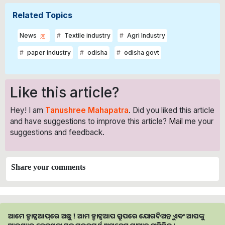
Related Topics
News
Textile industry
Agri Industry
paper industry
odisha
odisha govt
Like this article?
Hey! I am
Tanushree Mahapatra
. Did you liked this article
and have suggestions to improve this article?
Mail
me your
suggestions and feedback.
Share your comments
ଆମେ ହ୍ବାଟ୍ସଆପ୍‌ରେ ଅଛୁ ! ଆମ ହ୍ବାଟ୍ସଆପ ଗ୍ରୁପରେ ଯୋଗଦିଅନ୍ତୁ ଏବଂ ଆପଙ୍କୁ