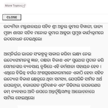
ରାଷ୍ଟ୍ରମନ୍ତ୍ରୀ (ସ୍ୱାଧୀନ) ଶ୍ରୀ ଜୟନ୍ତ ଚୌଧୁରୀ ମୁଖ୍ୟ ଅତିଥି ଭାବେ
More Topics
ଯୋଗ ଦେଇ ଉଦ୍ୟୋଗୀମାନଙ୍କୁ ଅନୁପ୍ରାଣିତ କରିଥିଲେ। ସମ୍ମାନିତ
ଅତିଥି ଭାବେ ଓଡ଼ିଶା ସରକାରଙ୍କ ଶିଳ୍ପ, ଦକ୍ଷତା ବିକାଶ ଓ
CLOSE
ବୈଷୟିକ ଶିକ୍ଷା ମନ୍ତ୍ରୀ ସମ୍ପଦ ଚନ୍ଦ୍ର ସ୍ୱାଇଁ, ଦକ୍ଷତା ବିକାଶ ଏବଂ
ଉଦ୍ୟମିତା ମନ୍ତ୍ରଣାଳୟର ସଚିବ ଶ୍ରୀ ଅତୁଲ କୁମାର ତିୱାରୀ, ରାଜ୍ୟ
ମୁଖ୍ୟ ଶାସନ ସଚିବ ମନୋଜ କୁମାର ଆହୁଜା ପ୍ରମୁଖ କାର୍ଯ୍ୟକ୍ରମରେ
ଉଦବୋଧନ ଦେଇଥିଲେ।
ଆତ୍ମନିର୍ଭର ଭାରତ ସଂକଳ୍ପକୁ ସାକାର କରିବା ଲକ୍ଷ୍ୟ ନେଇ
ଉଦ୍ୟୋଗୀମାନଙ୍କୁ ଜ୍ଞାନ, ଦକ୍ଷତା ବିକାଶ ଏବଂ ସୁଯୋଗ ପ୍ରଦାନ କରି
ସେମାନଙ୍କର ବ୍ୟବସାୟ ବୃଦ୍ଧିରେ ଏହି କର୍ମଶାଳା ସହାୟକ ହେବ ।
ଏଥିରେ ବିଭିନ୍ନ ବର୍ଗର ଅଂଶଗ୍ରହଣକାରୀମାନେ ଏକାଠି ହେବା ସହିତ
ଉଦ୍ୟୋଗ ବିକାଶ କ୍ଷେତ୍ରରେ ଥିବା ସମସ୍ୟା, ଯେପରିକି ସୀମିତ ଅର୍ଥ
ଉପଲବ୍ଧତା, ବଜାରଗତ ପ୍ରତିବନ୍ଧକ ଏବଂ ଡିଜିଟାଲ ଉପକରଣର
କମ୍ ବ୍ୟବହାର ଆଦି ଉପରେ ଅନ୍ତର୍ଦୃଷ୍ଟିସମ୍ପନ୍ନ ଆଲୋଚନାରେ
ସାମିଲ ହୋଇଥିଲେ।