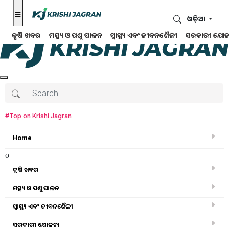
ଓଡ଼ିଆ
କୃଷି ଖବର
ମତ୍ସ୍ୟ ଓ ପଶୁ ପାଳନ
ସ୍ୱାସ୍ଥ୍ୟ ଏବଂ ଜୀବନଶୈଳୀ
ସରକାରୀ ଯୋଜ
#Top on Krishi Jagran
Home
o
କୃଷି ଖବର
ମତ୍ସ୍ୟ ଓ ପଶୁ ପାଳନ
ସ୍ୱାସ୍ଥ୍ୟ ଏବଂ ଜୀବନଶୈଳୀ
ଅନ୍ୟାନ୍ୟ
ସରକାରୀ ଯୋଜନା