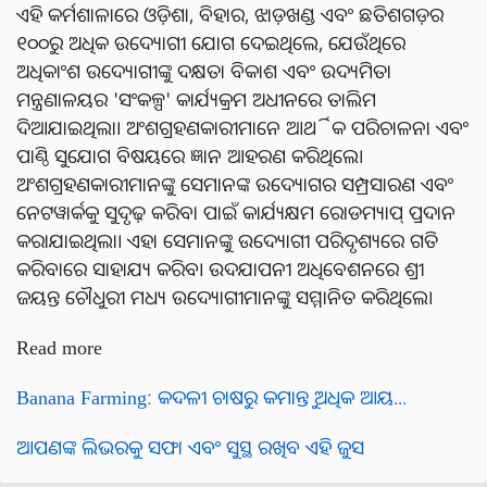
ଏହି କର୍ମଶାଳାରେ ଓଡ଼ିଶା, ବିହାର, ଝାଡ଼ଖଣ୍ଡ ଏବଂ ଛତିଶଗଡ଼ର
୧୦୦ରୁ ଅଧିକ ଉଦ୍ୟୋଗୀ ଯୋଗ ଦେଇଥିଲେ, ଯେଉଁଥିରେ
ଅଧିକାଂଶ ଉଦ୍ୟୋଗୀଙ୍କୁ ଦକ୍ଷତା ବିକାଶ ଏବଂ ଉଦ୍ୟମିତା
ମନ୍ତ୍ରଣାଳୟର 'ସଂକଳ୍ପ' କାର୍ଯ୍ୟକ୍ରମ ଅଧୀନରେ ତାଲିମ
ଦିଆଯାଇଥିଲା। ଅଂଶଗ୍ରହଣକାରୀମାନେ ଆର୍ଥିକ ପରିଚାଳନା ଏବଂ
ପାଣ୍ଠି ସୁଯୋଗ ବିଷୟରେ ଜ୍ଞାନ ଆହରଣ କରିଥିଲେ।
ଅଂଶଗ୍ରହଣକାରୀମାନଙ୍କୁ ସେମାନଙ୍କ ଉଦ୍ୟୋଗର ସମ୍ପ୍ରସାରଣ ଏବଂ
ନେଟୱାର୍କକୁ ସୁଦୃଢ଼ କରିବା ପାଇଁ କାର୍ଯ୍ୟକ୍ଷମ ରୋଡମ୍ୟାପ୍ ପ୍ରଦାନ
କରାଯାଇଥିଲା। ଏହା ସେମାନଙ୍କୁ ଉଦ୍ୟୋଗୀ ପରିଦୃଶ୍ୟରେ ଗତି
କରିବାରେ ସାହାଯ୍ୟ କରିବ। ଉଦଯାପନୀ ଅଧିବେଶନରେ ଶ୍ରୀ
ଜୟନ୍ତ ଚୌଧୁରୀ ମଧ୍ୟ ଉଦ୍ୟୋଗୀମାନଙ୍କୁ ସମ୍ମାନିତ କରିଥିଲେ।
Read more
Banana Farming: କଦଳୀ ଚାଷରୁ କମାନ୍ତୁ ଅଧିକ ଆୟ...
ଆପଣଙ୍କ ଲିଭରକୁ ସଫା ଏବଂ ସୁସ୍ଥ ରଖିବ ଏହି ଜୁସ