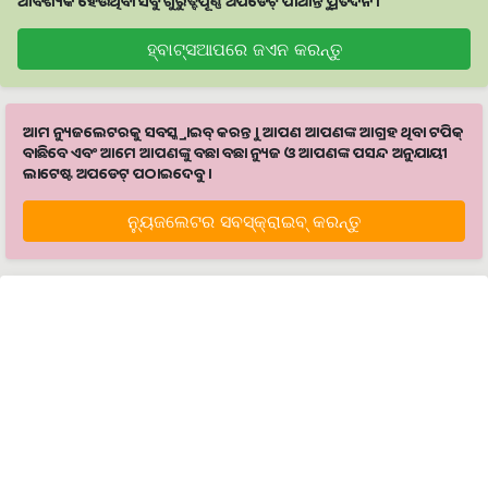
ଆବଶ୍ୟକ ହେଉଥିବା ସବୁ ଗୁରୁତ୍ବପୂର୍ଣ୍ଣ ଅପଡେଟ୍‌ ପାଆନ୍ତୁ ପ୍ରତିଦିନ ।
ହ୍ବାଟ୍ସଆପରେ ଜଏନ କରନ୍ତୁ
ଆମ ନ୍ୟୁଜଲେଟରକୁ ସବସ୍କ୍ରାଇବ୍ କରନ୍ତୁ । ଆପଣ ଆପଣଙ୍କ ଆଗ୍ରହ ଥିବା ଟପିକ୍‌
ବାଛିବେ ଏବଂ ଆମେ ଆପଣଙ୍କୁ ବଛା ବଛା ନ୍ୟୁଜ ଓ ଆପଣଙ୍କ ପସନ୍ଦ ଅନୁଯାୟୀ
ଲାଟେଷ୍ଟ ଅପଡେଟ୍‌ ପଠାଇଦେବୁ ।
ନ୍ୟୁଜଲେଟର ସବସ୍କ୍ରାଇବ୍‌ କରନ୍ତୁ