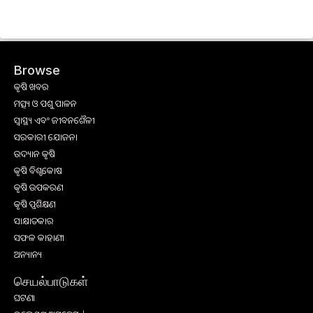
Browse
କୃଷି ଖବର
ମତ୍ସ୍ୟ ଓ ପଶୁ ପାଳନ
ସ୍ୱାସ୍ଥ୍ୟ ଏବଂ ଜୀବନଶୈଳୀ
ସରକାରୀ ଯୋଜନା
ଉଦ୍ୟାନ କୃଷି
କୃଷି ବିଶ୍ବକୋଷ
କୃଷି ଉପକରଣ
କୃଷି ପ୍ରଶିକ୍ଷଣ
ସାକ୍ଷାତକାର
ସଫଳ କାହାଣୀ
ଅନ୍ୟାନ୍ୟ
செயல்பாடுகள்
ଘଟଣା