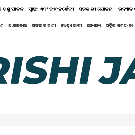
ୟ ଓ ପଶୁ ପାଳନ
ସ୍ୱାସ୍ଥ୍ୟ ଏବଂ ଜୀବନଶୈଳୀ
ସରକାରୀ ଯୋଜନା
ଉଦ୍ୟାନ 
୍ଷଣ
ସାକ୍ଷାତକାର
ସଫଳ କାହାଣୀ
ୱେବ୍ ଷ୍ଟୋରୀ
ଅନ୍ୟାନ୍ୟ
ପତ୍ରିକା ସଦସ୍ୟତା
ନ ବିଲରେ କରନ୍ତୁ ମଖାନା ଚାଷ
ତେବେ ଏହି ନୂଆ କୌଶଳ ଜାଣିବା ପାଇଁ ନିକଟସ୍ଥ କୃଷି ବିଜ୍ଞାନ
uary 2024 10:00 AM