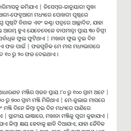
ିମାସକୁ କମିଯାଏ | ଡିସେମ୍ବର-ଜାନୁୟାରୀ ସୁଦ୍ଧା
 ଜାନୁଆରୀ-ଫେବୃଆରୀ ମଧ୍ୟରେ ପୋଖରୀ ପୃଷ୍ଠରେ
ୃଷ୍ଠଟି ବିଶାଳ ଏବଂ କଣ୍ଟା ପତ୍ରରେ ଆଚ୍ଛାଦିତ, ଯାହା
 ଆରମ୍ଭ ହୁଏ ଯେତେବେଳେ ତାପମାତ୍ରା ପ୍ରାୟ ୩୦ ଡିଗ୍ରୀ
୍ବାଧିକ ଫୁଲ ଫୁଟିଥାଏ | ମଖାନା ଫୁଲ ଦୁଇ ଦିନ
ଯାଏ ଫଳ ପାଇଁ | ଫଳଗୁଡିକ ମେ ମାସ ମଧ୍ୟଭାଗରେ
ଭିଦ ୧୦ ରୁ ୨୦ ଫଳ ଦେଇଥାଏ l
ସାଧାରଣତ ମଞ୍ଜିର ଓଜନ ପ୍ରାୟ ୮୦ ରୁ ୧୦୦ ଗ୍ରାମ ଅଟେ |
୫୦ ରୁ ୭୦୦ ଗ୍ରାମ ମଞ୍ଜି ମିଳିଥାଏ | ମେ-ଜୁଲାଇ ମାସରେ
ଞ୍ଜି ଦିନେ କିମ୍ବା ଦୁଇ ଦିନ ମଧ୍ୟରେ ପାଣିରେ
ସ୍ଥାନୀୟ ଭାଷାରେ, ମଖାନା ମଞ୍ଜିକୁ ଗୁରୀ କୁହାଯାଏ |
ଯାଏ କିମ୍ବା କ୍ଷୟ ହେବାକୁ ଛାଡି ଦିଆଯାଏ, ଯାହା ଜୈବିକ