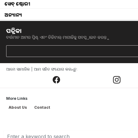
ୱେବ୍ ଷ୍ଟୋରୀ
ମଖାନା ସମଗ୍ର ବିହାରରେ ଚାଷ କରାଯାଏ ନାହିଁ
ଅନ୍ୟାନ୍ୟ
ବିଶ୍ୱରେ ନିଜର ସ୍ୱତନ୍ତ୍ର ପରିଚୟ ଅଛି l କୃଷି ମ
କେବଳ ବିହାରର ମିଥିଲା ​​ଅଞ୍ଚଳରେ ହୋଇଥାଏ। 
ପତ୍ରିକା
ଲୋକମାନେ ମଖାନା ଚାଷକୁ ବହୁତ ପସନ୍ଦ କରନ୍
ବର୍ତ୍ତମାନ ଆମର ପ୍ରିଣ୍ଟ୍ ଏବଂ ଡିଜିଟାଲ୍ ମାଗାଜିନ୍କୁ ସବସ୍କ୍ରାଇବ କରନ୍ତୁ
ଏହାକୁ ଜିଆଇ ଟ୍ୟାଗ୍ ଦିଆଯାଇଛି | ଆଜି ଏଠା
ମାଖାନା ଭାବରେ ଜଣାଶୁଣା l
ଆମେ ସାମାଜିକ | ଆମ ସହିତ ସଂଯୋଗ କରନ୍ତୁ:
ମଖାନାର ଚାଷ ବିଷୟରେ କଥା ହେବା, ଆମେ ସମସ୍
ପୋଖରୀ କିମ୍ବା ଗଭୀର ପାଣିରେ ଚାଷ କରାଯା
ଆବଶ୍ୟକ | କିନ୍ତୁ ଆପଣ ଜାଣନ୍ତି କି ମଖାନା ଚା
ବୁଣାଯାଏ | ଯେପରି ଧାନ ଚାଷ କରାଯାଏ | ଏଭଳି
More Links
କୃଷକମାନେ ପୋଖରୀରେ ନୁହେଁ, ଧାନ କ୍ଷେତର
About Us
Contact
ମାଖାନା ଚାଷ ପାଇଁ ଲୋମିଆ ମାଟି ସର୍ବୋତ୍
ଏବଂ ନିମ୍ନମାନର ଜମିରେ ଏହା ଭଲ ଭାବରେ