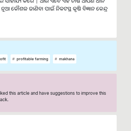
 କରିବାରେ ସାହାଯ୍ୟ କରେ | ଆଉ ଏବେ ଏହି ଚାଷ ଆପଣ ଧାନ
 କୌଶଳ ଜାଣିବା ପାଇଁ ନିକଟସ୍ଥ କୃଷି ବିଜ୍ଞାନ କେନ୍ଦ୍ର
ofit
profitable farming
makhana
liked this article and have suggestions to improve this
ack.