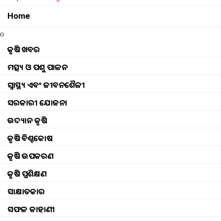
Home
o
କୃଷି ଖବର
ମତ୍ସ୍ୟ ଓ ପଶୁ ପାଳନ
ସ୍ୱାସ୍ଥ୍ୟ ଏବଂ ଜୀବନଶୈଳୀ
ସରକାରୀ ଯୋଜନା
ଉଦ୍ୟାନ କୃଷି
କୃଷି ବିଶ୍ବକୋଷ
କୃଷି ଉପକରଣ
କୃଷି ପ୍ରଶିକ୍ଷଣ
ସାକ୍ଷାତକାର
cultivate makhana in the p
ସଫଳ କାହାଣୀ
ଯଦି ମଖାନାର ଚାଷ ଏବଂ ଉତ୍ପାଦନ ବିଷୟର