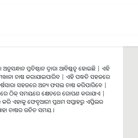
ପରି କ୍ଷେତରେ ମଧ୍ୟ ଚାଷ କରାଯାଇପାରେ | ମଖାନା
ିକ ଲାଭ ଅଛି l ସରକାର ଏଥିପାଇଁ ସବସିଡି ମଧ୍ୟ
ନୁସନ୍ଧାନ ପ୍ରତିଷ୍ଠାନ ଦ୍ୱାରା ଆବିଷ୍କୃତ ହୋଇଛି | ଏହି
େ ମଖାନା ଚାଷ କରାଯାଇପାରିବ | ଏହି ପଦ୍ଧତି ସହଜରେ
ର୍ଷସାରା ସହଜରେ ଅନ୍ୟ ଫସଲ ଚାଷ କରିପାରିବେ |
ବଂ ପରେ ଠିକ୍ ସମୟରେ କ୍ଷେତରେ ରୋପଣ କରାଯାଏ |
ର କରି ଏହାକୁ ଫେବୃଆରୀ ପ୍ରଥମ ସପ୍ତାହରୁ ଏପ୍ରିଲର
ଯାହା ଚାଷର ଉଚିତ ସମୟ l