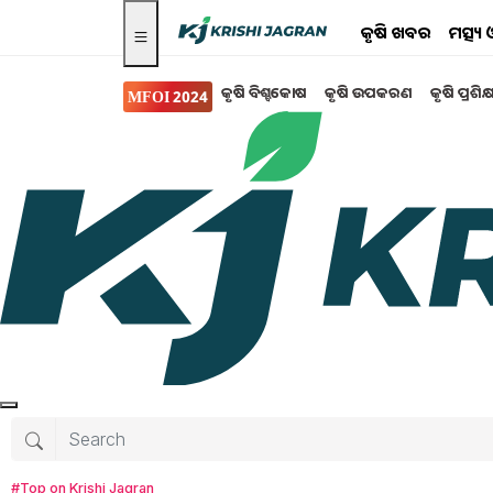
କୃଷି ଖବର
ମତ୍ସ୍
କୃଷି ବିଶ୍ବକୋଷ
କୃଷି ଉପକରଣ
କୃଷି ପ୍ରଶିକ
MFOI 2024
କୃଷି ବିଶ୍ବକୋଷ
Makhana farming: ଧା
ଏହି ଚାଷ ଆପଣ ଧାନ ଚାଷ ଜମିରେ ଚାଷ କରିପାରିବେ l 
କେନ୍ଦ୍ର ସହିତ ଯୋଗାଯୋଗ କରନ୍ତୁ l
Tanushree Mahapatra
Sunday, 21 Jan
#Top on Krishi Jagran