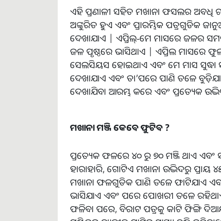
ଏହି ପ୍ରଣାଳୀ ସହିତ ମଖାନା ଫସଲର ଅବଧି ଚାର
ଅଙ୍କୁରିତ ହୁଏ ଏବଂ ପ୍ରାରମ୍ଭିକ ପତ୍ରଗୁଡିକ
ଦେଖାଯାଏ | ଏପ୍ରିଲ୍-ମେ ମାସରେ ଜଳର ସମଗ୍ର ପ
ଜଳ ପୃଷ୍ଠରେ ଭାସିଥାଏ | ଏପ୍ରିଲ ମାସରେ ଫୁଲ
ସେଲସିୟସ ହୋଇଥାଏ ଏବଂ ମେ ମାସ ସୁଦ୍ଧା ସର
ଦେଖାଯାଏ ଏବଂ ତା’ପରେ ପାଣି ତଳେ ବୁଡ଼ି
ଦେଖାଯିବା ଆରମ୍ଭ କରେ ଏବଂ ପ୍ରତ୍ୟେକ ଉଦ୍
ମଖାନା ମଞ୍ଜି କେବେ ଫୁଟିବ ?
ପ୍ରତ୍ୟେକ ଫଳରେ ୪୦ ରୁ ୭୦ ମଞ୍ଜି ଥାଏ ଏବଂ 
ହାରାହାରି, ଗୋଟିଏ ମଖାନା ଉଦ୍ଭିଦରୁ ପ୍ରାୟ ୪
ମଖାନା ଫଳଗୁଡିକ ପାଣି ତଳେ ଫାଟିଯାଏ ଏବଂ ମ
ଭାସିଯାଏ ଏବଂ ପରେ ପୋଖରୀ ତଳେ ରହିଥାଏ | 
ଫଳିବା ପରେ, ବିରାଟ ପତ୍ରକୁ କାଟି ଫିଙ୍ଗି ଦିଆ