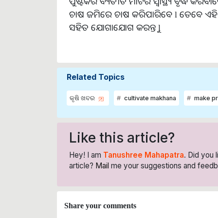
ପୁଷ୍ଟିକର ବ୍ୟତୀତ ମାଟିର ସ୍ୱାସ୍ଥ୍ୟ ବୃଦ୍ଧି
ଚାଷ ଜମିରେ ଚାଷ କରିପାରିବେ l ତେବେ ଏହି ନୂଆ
ସହିତ ଯୋଗାଯୋଗ କରନ୍ତୁ l
Related Topics
କୃଷି ଖବର
cultivate makhana
make pr
Like this article?
Hey! I am
Tanushree Mahapatra
. Did you 
article?
Mail
me your suggestions and feedb
Share your comments