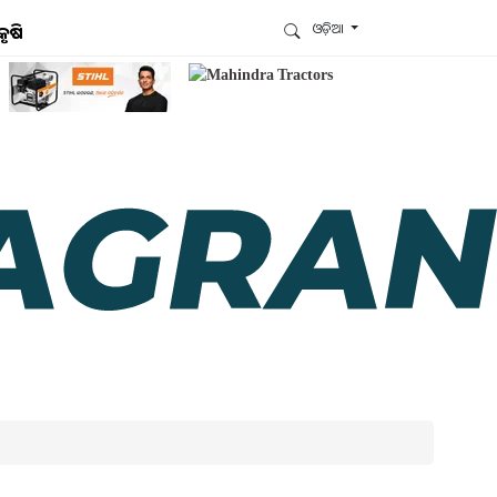
ଓଡ଼ିଆ
କୃଷି
ଆମେ ହ୍ବାଟ୍ସଆପ୍‌ରେ ଅଛୁ ! ଆମ ହ୍ବାଟ୍ସଆପ ଗ୍ରୁପରେ
ଯୋଗଦିଅନ୍ତୁ ଏବଂ ଆପଙ୍କୁ ଆବଶ୍ୟକ ହେଉଥିବା ସବୁ
ଗୁରୁତ୍ବପୂର୍ଣ୍ଣ ଅପଡେଟ୍‌ ପାଆନ୍ତୁ ପ୍ରତିଦିନ ।
ହ୍ବାଟ୍ସଆପରେ ଜଏନ କରନ୍ତୁ
ଆମ ନ୍ୟୁଜଲେଟରକୁ ସବସ୍କ୍ରାଇବ୍ କରନ୍ତୁ । ଆପଣ ଆପଣଙ୍କ
ଆଗ୍ରହ ଥିବା ଟପିକ୍‌ ବାଛିବେ ଏବଂ ଆମେ ଆପଣଙ୍କୁ ବଛା ବଛା
ନ୍ୟୁଜ ଓ ଆପଣଙ୍କ ପସନ୍ଦ ଅନୁଯାୟୀ ଲାଟେଷ୍ଟ ଅପଡେଟ୍‌
ପଠାଇଦେବୁ ।