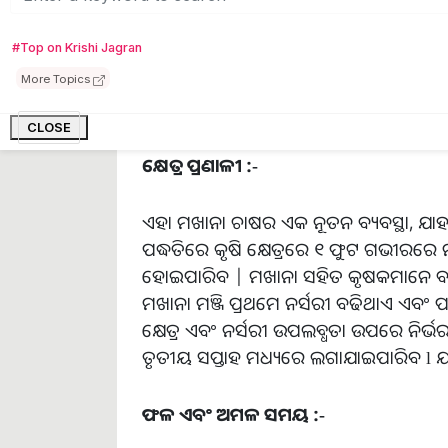
ହୋଇଥାଏ | ଏହା ବ୍ୟତୀତ ଏହା ଅନ୍ୟ ଫସଲ 
ଚାଷର ଅନେକ କୌଶଳ ଅଛି | ଏହି ଚାଷରେ ଅଧ
#Top on Krishi Jagran
ପ୍ରଦାନ କରୁଛନ୍ତି l
More Topics
CLOSE
କ୍ଷେତ୍ର ପ୍ରଣାଳୀ :-
ଏହା ମଖାନା ଚାଷର ଏକ ନୂତନ ବ୍ୟବସ୍ଥା, ଯାହା ଅ
ପଦ୍ଧତିରେ କୃଷି କ୍ଷେତ୍ରରେ ୧ ଫୁଟ ଗଭୀରର
ହୋଇପାରିବ | ମଖାନା ସହିତ କୃଷକମାନେ ବ
ମଖାନା ମଞ୍ଜି ପ୍ରଥମେ ନର୍ସରୀ ବଢିଥାଏ ଏ
କ୍ଷେତ୍ର ଏବଂ ନର୍ସରୀ ଉପଲବ୍ଧତା ଉପରେ ନିର୍ଭ
ତୃତୀୟ ସପ୍ତାହ ମଧ୍ୟରେ ଲଗାଯାଇପାରିବ l 
ଫଳ ଏବଂ ଅମଳ ସମୟ :-