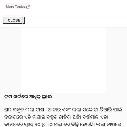
ତେବେ ଖାଇବା କଷ୍ଟକର ହୋଇଯାଏ। କିଛି ଲୋକ ଏହାକୁ ଖରାପ
ନଜରରୁ ରକ୍ଷା କରିବା ପାଇଁ ମଧ୍ୟ ବ୍ୟବହାର କରନ୍ତି।
More Topics
CLOSE
କମ ଖର୍ଚ୍ଚରେ ଅଧିକ ଲାଭ
ଘନ ସବୁଜ ଲଙ୍କା ଚାଷ । ଆଚାର ଏବଂ ଲଙ୍କା ପକୋଡ଼ା ତିଆରି ପାଇଁ
ବଜାରରେ ଏହି ଲଙ୍କାର ବହୁତ ଚାହିଦା ଅଛି। ବର୍ତ୍ତମାନ ଏହା
ବଜାରରେ ପ୍ରାୟ ୨୦ ରୁ ୩୦ ଟଙ୍କା ରେ ବିକ୍ରି ହେଉଛି। ଲଙ୍କା ଚାଷରେ