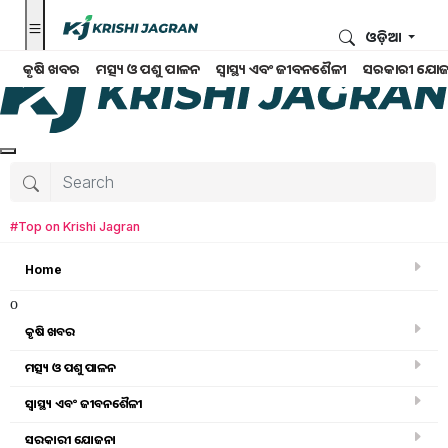
ଓଡ଼ିଆ
କୃଷି ଖବର
ମତ୍ସ୍ୟ ଓ ପଶୁ ପାଳନ
ସ୍ୱାସ୍ଥ୍ୟ ଏବଂ ଜୀବନଶୈଳୀ
ସରକାରୀ ଯୋଜ
#Top on Krishi Jagran
Home
o
କୃଷି ଖବର
ମତ୍ସ୍ୟ ଓ ପଶୁ ପାଳନ
ସ୍ୱାସ୍ଥ୍ୟ ଏବଂ ଜୀବନଶୈଳୀ
କୃଷି ବିଶ୍ବକୋଷ
ସରକାରୀ ଯୋଜନା