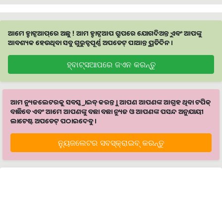
ଆମେ ହ୍ବାଟ୍ସଆପ୍‌ରେ ଅଛୁ ! ଆମ ହ୍ବାଟ୍ସଆପ ଗ୍ରୁପରେ ଯୋଗଦିଅନ୍ତୁ ଏବଂ ଆପଙ୍କୁ
ଆବଶ୍ୟକ ହେଉଥିବା ସବୁ ଗୁରୁତ୍ବପୂର୍ଣ୍ଣ ଅପଡେଟ୍‌ ପାଆନ୍ତୁ ପ୍ରତିଦିନ ।
ହ୍ବାଟ୍ସଆପରେ ଜଏନ କରନ୍ତୁ
ଆମ ନ୍ୟୁଜଲେଟରକୁ ସବସ୍କ୍ରାଇବ୍ କରନ୍ତୁ । ଆପଣ ଆପଣଙ୍କ ଆଗ୍ରହ ଥିବା ଟପିକ୍‌
ବାଛିବେ ଏବଂ ଆମେ ଆପଣଙ୍କୁ ବଛା ବଛା ନ୍ୟୁଜ ଓ ଆପଣଙ୍କ ପସନ୍ଦ ଅନୁଯାୟୀ
ଲାଟେଷ୍ଟ ଅପଡେଟ୍‌ ପଠାଇଦେବୁ ।
ନ୍ୟୁଜଲେଟର ସବସ୍କ୍ରାଇବ୍‌ କରନ୍ତୁ