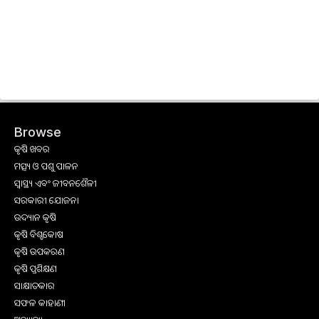
Browse
କୃଷି ଖବର
ମତ୍ସ୍ୟ ଓ ପଶୁ ପାଳନ
ସ୍ୱାସ୍ଥ୍ୟ ଏବଂ ଜୀବନଶୈଳୀ
ସରକାରୀ ଯୋଜନା
ଉଦ୍ୟାନ କୃଷି
କୃଷି ବିଶ୍ବକୋଷ
କୃଷି ଉପକରଣ
କୃଷି ପ୍ରଶିକ୍ଷଣ
ସାକ୍ଷାତକାର
ସଫଳ କାହାଣୀ