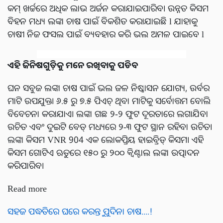
କମ୍ ଖର୍ଚ୍ଚରେ ଅଧିକ ଲାଭ ଅର୍ଜନ କରାଯାଇପାରିବ। ଉନ୍ନତ କିସମ
ବିହନ ମଧ୍ୟ ଲଙ୍କା ଚାଷ ପାଇଁ ବିକଶିତ କରାଯାଇଛି l ଯାହାକୁ
ଚାଷୀ ନିଜ ଫସଲ ପାଇଁ ବ୍ୟବହାର କରି ଭଲ ଅମଳ ପାଇବେ l
ଏହି ଜିନିଷଗୁଡ଼ିକୁ ମନେ ରଖିବାକୁ ପଡିବ
ଘନ ସବୁଜ ଲଙ୍କା ଚାଷ ପାଇଁ ଭଲ ଜଳ ନିଷ୍କାସନ ଯୋଗ୍ୟ, ଉର୍ବର
ମାଟି ଉପଯୁକ୍ତ। ୬.୫ ରୁ ୭.୫ ପିଏଚ୍ ଥିବା ମାଟିକୁ ସର୍ବୋତ୍ତମ ବୋଲି
ବିବେଚନା କରାଯାଏ। ଲଙ୍କା ଗଛ ୨-୨ ଫୁଟ ଦୂରତାରେ ଲଗାଯିବା
ଉଚିତ ଏବଂ ଦୁଇଟି ବେଡ୍ ମଧ୍ୟରେ ୨-୩ ଫୁଟ ସ୍ଥାନ ରହିବା ଉଚିତ।
ଲଙ୍କା କିସମ VNR 904 ଏକ ଲୋକପ୍ରିୟ ହାଇବ୍ରିଡ୍ କିସମ। ଏହି
କିସମ ଗୋଟିଏ ଋତୁରେ ୧୫୦ ରୁ ୨୦୦ କ୍ୱିଣ୍ଟାଲ ଲଙ୍କା ଉତ୍ପାଦନ
କରିପାରିବ।
Read more
ସହଜ ପଦ୍ଧତିରେ ଘରେ କରନ୍ତୁ ପୁଦିନା ଚାଷ....!