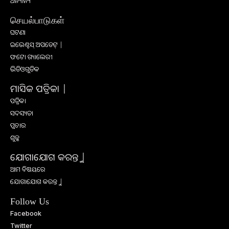
ଅନ୍ୟାନ୍ୟ
செயல்பாடுகள்
ଘଟଣା
ଇଭେଣ୍ଟସ୍ ଅପଡେଟ୍ |
ଫଟୋ ଗ୍ୟାଲେରୀ
ଭିଡିଓଗୁଡିକ
ମାସିକ ପତ୍ରିକା |
ପତ୍ରିକା
ସଦସ୍ୟତା
ପ୍ରଚାର
ଶୁଳ୍କ
ଯୋଗାଯୋଗ କରନ୍ତୁ |
ଆମ ବିଷୟରେ
ଯୋଗାଯୋଗ କରନ୍ତୁ |
Follow Us
Facebook
Twitter