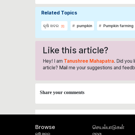
Related Topics
କୃଷି ଖବର
pumpkin
Pumpkin farming
Like this article?
Hey! I am
Tanushree Mahapatra
. Did you 
article?
Mail
me your suggestions and feedb
Share your comments
செயல்பாடுகள்
Browse
କୃଷି ଖବର
ଘଟଣା