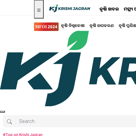
କୃଷି ଖବର
ମତ୍ସ୍
କୃଷି ବିଶ୍ବକୋଷ
କୃଷି ଉପକରଣ
କୃଷି ପ୍ରଶିକ
MFOI 2024
କୃଷି ବିଶ୍ବକୋଷ
ଘର ଛାତରେ ସହଜରେ କରନ୍
ସାଧାରଣତଃ, କଖାରୁ ଚାଷ କରିବାର ସର୍ବୋତ୍ତମ ସମୟ ହେଉ
ମାସର ଗରମରେ ମଧ୍ୟ ଏହାକୁ ଚାଷ କରିପାରିବେ। ଏ
କଖାରୁ ଚାଷ କରିବାର ଧାରଣା ସଠିକ୍ ପ୍ରମାଣିତ ହୋଇ
Tanushree Mahapatra
Monday, 19 May
#Top on Krishi Jagran