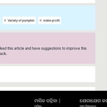
Variety of pumpkin
make profit
liked this article and have suggestions to improve this
ack.
ମାସିକ ପତ୍ରିକା |
ଯୋଗାଯୋଗ କରନ୍
ପତ୍ରିକା
ଆମ ବିଷୟରେ