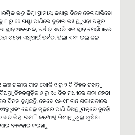
ରମ୍ଭିକ ଋତୁ କିମ୍ବା ସ୍ଥାନୀୟ କଖାରୁ ବିହନ ନେଇପାରିବେ।
ୁ ୮ ରୁ ୧୨ ଘଣ୍ଟା ପାଣିରେ ବୁଡ଼ାଇ ରଖନ୍ତୁ, ଏହା ଅଙ୍କୁର
ାଳିଆ ସ୍ଥାନ ଆବଶ୍ୟକ, ଅର୍ଥାତ୍ ଏପରି ଏକ ସ୍ଥାନ ଯେଉଁଠାରେ
କିରଣ ପଡ଼େ। ଏଥିପାଇଁ ଉର୍ବର, ଢିଲା ଏବଂ ଭଲ ଜଳ
 ଇଞ୍ଚ ଗଭୀର ଗାତ ଖୋଳି ୧ ରୁ ୨ ଟି ବିହନ ରଖନ୍ତୁ।
ଅନ୍ତୁ। ବିହନଗୁଡ଼ିକ ୫ ରୁ ୧୦ ଦିନ ମଧ୍ୟରେ ଗଜା ହେବ।
ଟିରେ ବିହନ ବୁଣୁଛନ୍ତି, ତେବେ ୧୫-୧୮ ଇଞ୍ଚ ଗଭୀରତାରେ
ଦିଅନ୍ତୁ ଏବଂ କେବଳ ମୂଳରେ ପାଣି ଦିଅନ୍ତୁ, ପତ୍ରରେ ନୁହେଁ।
ତ କିମ୍ବା ଭର୍ମି କମ୍ପୋଷ୍ଟ ମିଶାନ୍ତୁ। ଫୁଲ ଫୁଟିବା
ାର ବ୍ୟବହାର କରନ୍ତୁ।