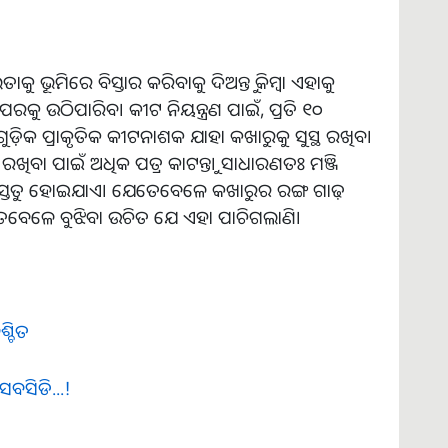
ଭୂମିରେ ବିସ୍ତାର କରିବାକୁ ଦିଅନ୍ତୁ କିମ୍ବା ଏହାକୁ
ଉପରକୁ ଉଠିପାରିବ। କୀଟ ନିୟନ୍ତ୍ରଣ ପାଇଁ, ପ୍ରତି ୧୦
ୁଡ଼ିକ ପ୍ରାକୃତିକ କୀଟନାଶକ ଯାହା କଖାରୁକୁ ସୁସ୍ଥ ରଖିବ।
ଖିବା ପାଇଁ ଅଧିକ ପତ୍ର କାଟନ୍ତୁ। ସାଧାରଣତଃ ମଞ୍ଜି
୍ରସ୍ତୁତ ହୋଇଯାଏ। ଯେତେବେଳେ କଖାରୁର ରଙ୍ଗ ଗାଢ଼
େବେଳେ ବୁଝିବା ଉଚିତ ଯେ ଏହା ପାଚିଗଲାଣି।
୍ଚିତ
ବସିଡି...!