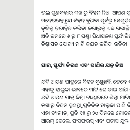
ଭଲ ଗୁଣବତ୍ତାର କଖାରୁ ବିହନ ନିଅ। ଆପଣ ପ୍ରା
ମନେରଖନ୍ତୁ ଯେ ବିହନ ବୁଣିବା ପୂର୍ବରୁ ସେଗୁଡ଼ିକ
ବୃଦ୍ଧିକୁ ତ୍ୱରାନ୍ୱିତ କରିବ। କଖାରୁକୁ ଏକ ଖର
ଅତି କମରେ ୬ ରୁ ୮ ଘଣ୍ଟା ସିଧାସଳଖ ସୂର୍ଯ୍ୟ
ନିଷ୍କାସନ ଯୋଗ୍ୟ ମାଟି ଚୟନ କରିବା ଉଚିତ।
ସାର, ସୂର୍ଯ୍ୟ କିରଣ ଏବଂ ପାଣିର ଯତ୍ନ ନିଅ
ଯଦି ଆପଣ ପାତ୍ରରେ ବିହନ ବୁଣୁଛନ୍ତି, ତେବେ ୧
ଏହାକୁ ହାଲୁକା ଭାବରେ ମାଟି ଘୋଡାଇ ପାଣି ଦି
ଯଦି ଆପଣ ପାତ୍ର କିମ୍ବା ଟାୟାରରେ କିମ୍ବା ମା
କଖାରୁ ବିହନ ବୁଣନ୍ତୁ। ପ୍ରତିଦିନ ହାଲୁକା ପାଣି 
ଏହା ବ୍ୟତୀତ, ପ୍ରତି ୧୫ ରୁ ୨୦ ଦିନରେ ଗୋବର ଖ
ଆରମ୍ଭ ହେଲେ, ଫସଫରସ୍ ଏବଂ ପଟାସ ଯୁକ୍ତ ସ