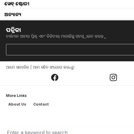
ୱେବ୍ ଷ୍ଟୋରୀ
ଅନ୍ୟାନ୍ୟ
ପତ୍ରିକା
How to gro
ବର୍ତ୍ତମାନ ଆମର ପ୍ରିଣ୍ଟ୍ ଏବଂ ଡିଜିଟାଲ୍ ମାଗାଜିନ୍କୁ ସବସ୍କ୍ରାଇବ କରନ୍ତୁ
କଖାରୁ ଏକ ପରିବା ଜାତୀୟ ଚାଷ l ବିଭିନ୍ନ ଖ
ମହାରାଷ୍ଟ୍ରରେ ଲୋକମାନେ ଏହାକୁ ଭିନ୍ନ ଭିନ୍ନ 
ତିଆରି କରାଯାଏ ଏବଂ ତା’ପରେ ଶ୍ରୀଖଣ୍ଡ ସ
ଆମେ ସାମାଜିକ | ଆମ ସହିତ ସଂଯୋଗ କରନ୍ତୁ:
କୁହନ୍ତି ଯେ ଏହା ହୁଏତ ସବୁଠାରୁ ଅବମାନିତ ପ
ରୋଷେଇ ଘର ବଗିଚାରେ କିମ୍ବା ନିଜ ଜୈବିକ ଫ
କରିଛନ୍ତି। ଘରେ କଖାରୁ ଚାଷ କରିବା ସହଜ 
ଆପଣଙ୍କ ଘରେ ସହଜରେ ଚାଷ କରିପାରିବେ।
More Links
About Us
Contact
ଜୁନ୍ ମାସରେ ମଧ୍ୟ କଖାରୁ ଚାଷ କରନ୍ତୁ