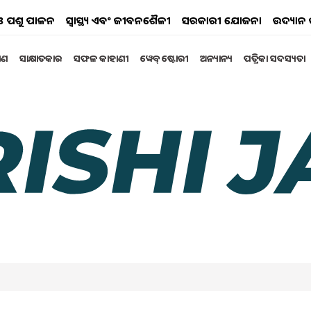
ୟ ଓ ପଶୁ ପାଳନ
ସ୍ୱାସ୍ଥ୍ୟ ଏବଂ ଜୀବନଶୈଳୀ
ସରକାରୀ ଯୋଜନା
ଉଦ୍ୟାନ 
୍ଷଣ
ସାକ୍ଷାତକାର
ସଫଳ କାହାଣୀ
ୱେବ୍ ଷ୍ଟୋରୀ
ଅନ୍ୟାନ୍ୟ
ପତ୍ରିକା ସଦସ୍ୟତା
ତୁ କଖାରୁ ଚାଷ ...!
ଛି ମାର୍ଚ୍ଚ। କିନ୍ତୁ ଯଦି ଆପଣ ଚାହାଁନ୍ତି, ତେବେ ଆପଣ ଜୁନ୍
ହି ଋତୁରେ ଯେତେବେଳେ ମୌସୁମୀ ଆଉ ଟିକିଏ ଦୂରରେ ଅଛି,
ପାରେ।
 2025 11:19 AM