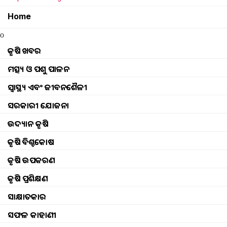
Home
o
କୃଷି ଖବର
ମତ୍ସ୍ୟ ଓ ପଶୁ ପାଳନ
ସ୍ୱାସ୍ଥ୍ୟ ଏବଂ ଜୀବନଶୈଳୀ
ସରକାରୀ ଯୋଜନା
ଉଦ୍ୟାନ କୃଷି
କୃଷି ବିଶ୍ବକୋଷ
କୃଷି ଉପକରଣ
କୃଷି ପ୍ରଶିକ୍ଷଣ
ସାକ୍ଷାତକାର
ସଫଳ କାହାଣୀ