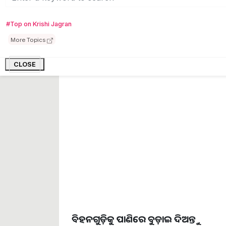
ସାଧାରଣତଃ, କଖାରୁ ଚାଷ କରିବାର ସର୍ବୋତ୍ତମ ସ
ଆପଣ ଜୁନ୍ ମାସର ଗରମରେ ମଧ୍ୟ ଏହାକୁ ଚ
#Top on Krishi Jagran
ଆଉ ଟିକିଏ ଦୂରରେ ଅଛି, କଖାରୁ ଚାଷ କରିବ
ଆପଣଙ୍କ ଘରର ବଗିଚା କିମ୍ବା ବାଲକୋନିରେ ଚ
More Topics
ଟାୟାରରେ ମାଟି ଭର୍ତ୍ତି କରି ଟେରାସରେ କଖ
CLOSE
ବିହନଗୁଡ଼ିକୁ ପାଣିରେ ବୁଡ଼ାଇ ଦିଅନ୍ତୁ