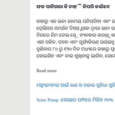
ଫଳ ପାଚିଗଲା କି ନାହିଁ କିପରି ଜାଣିବେ
କଖାରୁ ଏକ ଲତା ଜାତୀୟ ପନିପରିବା ଏବଂ ଲତାକୁ 
ଟ୍ରେଲିସର ସମର୍ଥନ ଦିଅନ୍ତୁ ଯାହା ଦ୍ଵାରା ଲତା 
ଦିନରେ ନିମ ତେଲ ସ୍ପ୍ରେ ବ୍ୟବହାର କରନ୍ତୁ। ଏଗ
ଏହା ସହିତ, ପବନ ଏବଂ ସୂର୍ଯ୍ୟକିରଣ ଉପଲବ୍ଧ ର
ବୁଣିବାର ୮୦ ରୁ ୧୨୦ ଦିନ ମଧ୍ୟରେ କଖାରୁ ପ
ହୋଇଯିବ ଏବଂ ଡାଳ ଶୁଖିବାକୁ ଲାଗିବ, ସେତ
Read more
ମତ୍ସ୍ୟଜୀବୀଙ୍କ ପାଇଁ ଋଣ ଓ ବଜାର ସୁବିଧା ସୁନିଶ
Solar Pump: ସୋଲାର ପମ୍ପରେ ମିଳିବ ୯୦% ସ