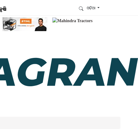
ଓଡ଼ିଆ
କୃଷି
ଆମେ ହ୍ବାଟ୍ସଆପ୍‌ରେ ଅଛୁ ! ଆମ ହ୍ବାଟ୍ସଆପ ଗ୍ରୁପରେ
ଯୋଗଦିଅନ୍ତୁ ଏବଂ ଆପଙ୍କୁ ଆବଶ୍ୟକ ହେଉଥିବା ସବୁ
ଗୁରୁତ୍ବପୂର୍ଣ୍ଣ ଅପଡେଟ୍‌ ପାଆନ୍ତୁ ପ୍ରତିଦିନ ।
ହ୍ବାଟ୍ସଆପରେ ଜଏନ କରନ୍ତୁ
ଆମ ନ୍ୟୁଜଲେଟରକୁ ସବସ୍କ୍ରାଇବ୍ କରନ୍ତୁ । ଆପଣ ଆପଣଙ୍କ
ଆଗ୍ରହ ଥିବା ଟପିକ୍‌ ବାଛିବେ ଏବଂ ଆମେ ଆପଣଙ୍କୁ ବଛା ବଛା
ନ୍ୟୁଜ ଓ ଆପଣଙ୍କ ପସନ୍ଦ ଅନୁଯାୟୀ ଲାଟେଷ୍ଟ ଅପଡେଟ୍‌
ପଠାଇଦେବୁ ।