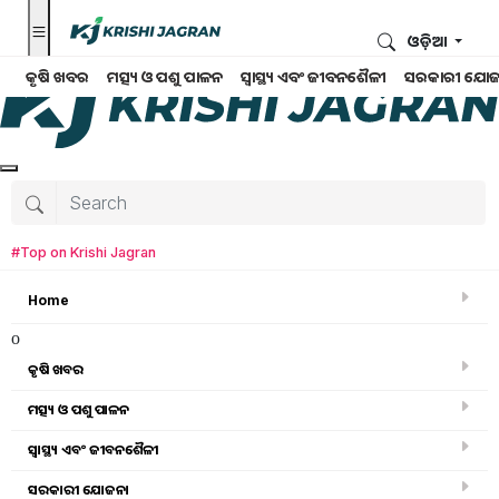
ଓଡ଼ିଆ
କୃଷି ଖବର
ମତ୍ସ୍ୟ ଓ ପଶୁ ପାଳନ
ସ୍ୱାସ୍ଥ୍ୟ ଏବଂ ଜୀବନଶୈଳୀ
ସରକାରୀ ଯୋଜ
#Top on Krishi Jagran
Home
o
କୃଷି ଖବର
ମତ୍ସ୍ୟ ଓ ପଶୁ ପାଳନ
ସ୍ୱାସ୍ଥ୍ୟ ଏବଂ ଜୀବନଶୈଳୀ
କୃଷି ବିଶ୍ବକୋଷ
ସରକାରୀ ଯୋଜନା