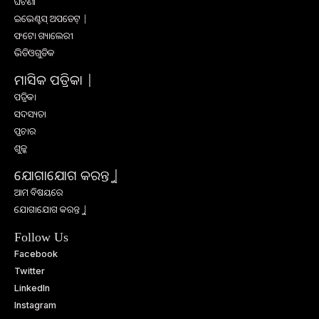
ଘଟଣା
ଇଭେଣ୍ଟସ୍ ଅପଡେଟ୍ |
ଫଟୋ ଗ୍ୟାଲେରୀ
ଭିଡିଓଗୁଡିକ
ମାସିକ ପତ୍ରିକା |
ପତ୍ରିକା
ସଦସ୍ୟତା
ପ୍ରଚାର
ଶୁଳ୍କ
ଯୋଗାଯୋଗ କରନ୍ତୁ |
ଆମ ବିଷୟରେ
ଯୋଗାଯୋଗ କରନ୍ତୁ |
Follow Us
Facebook
Twitter
LinkedIn
Instagram