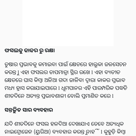
ଫସଲକୁ କାକର ରୁ ରକ୍ଷା
ତୁଷାର ପ୍ରଭାବକୁ କମାଇବା ପାଇଁ କ୍ଷେତରେ ହାଲୁକା ଜଳସେଚନ
କରନ୍ତୁ l ଏହା ଫସଲର ତାପମାତ୍ରା ସ୍ଥିର ରଖେ l ଏହା ବ୍ୟତୀତ
କ୍ଷେତରେ ଘାସ କିମ୍ବା ଅଳିଆ ଗଦା ଜାଳିବା ଦ୍ୱାରା କାକର ପ୍ରଭାବ
ମଧ୍ୟ ହ୍ରାସ କରାଯାଇପାରେ l ଧୂମପାନର ଏହି ପାରମ୍ପରିକ ପଦ୍ଧତି
ଶୀତଦିନେ ଅତ୍ୟନ୍ତ ପ୍ରଭାବଶାଳୀ ବୋଲି ପ୍ରମାଣିତ କରେ l
ସନ୍ତୁଳିତ ସାର ବ୍ୟବହାର
ଯଦି ଶୀତଦିନେ ଫସଲ ହଳଦିଆ ଦେଖାଯାଏ ତେବେ ଅତ୍ୟଧିକ
ନାଇଟ୍ରୋଜେନ (ୟୁରିଆ) ବ୍ୟବହାର କରନ୍ତୁ ନାହିଁ l କୁହୁଡ଼ି କିମ୍ବା