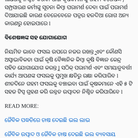
ସମ୍ପ୍ରସାରଣ କର୍ମୀଙ୍କୁ ସୂଚନା କିମ୍ବା ପରାମର୍ଶ ଦେବା ପାଇଁ ପରାମର୍ଶ
ଦିଆଯାଇଛି କାରଣ ବେଳେବେଳେ ପତ୍ରର ହଳଦିଆ ରୋଗ ଅନ୍ୟ
କାରଣରୁ ହୋଇପାରେ l
ବିଶେଷଜ୍ଞଙ୍କ ସହ ଯୋଗାଯୋଗ
ନିୟମିତ ଭାବେ ଫସଲ ଉପରେ ନଜର ରଖନ୍ତୁ ଏବଂ କୌଣସି
ଅସ୍ୱାଭାବିକତା ପାଇଁ କୃଷି ବୈଜ୍ଞାନିକ କିମ୍ବା କୃଷି ବିଜ୍ଞାନ କେନ୍ଦ୍ର
ସହିତ ଯୋଗାଯୋଗ କରନ୍ତୁ l ସଠିକ୍ ପରାମର୍ଶ ଏବଂ ସମୟାନୁବର୍ତ୍ତୀ
କାର୍ଯ୍ୟ ଆପଣଙ୍କ ଫସଲକୁ ପ୍ରମୁଖ କ୍ଷତିରୁ ରକ୍ଷା କରିପାରିବ l
ଶୀତଦିନେ ଗହମ ଫସଲକୁ ବଞ୍ଚାଇବା ପାଇଁ କୃଷକମାନେ ଏହି ୫ ଟି
ସହଜ ଟିପ୍ସ ଗ୍ରହଣ କରି ଉନ୍ନତ ଉତ୍ପାଦନ ନିଶ୍ଚିତ କରିପାରିବେ l
READ MORE:
ଜୈବିକ ପଦ୍ଧତିରେ ଚାଷ ଦେଇଛି ଭଲ ଲାଭ
ଜୈବିକ ଉତ୍ପାଦ ଓ ଜୈବିକ ଚାଷ ଦେଇଛି ଭଲ ବ୍ୟବସାୟ