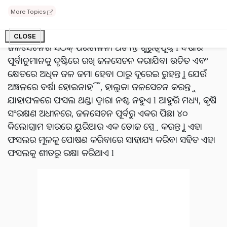
ଜଳସେଚନ ସଠିକ୍ ପରିଚାଳନା
More Topics
ଶୀତଦିନେ ଫସଲକୁ ଅଧିକ ଜଳରୁ ରକ୍ଷା କରିବା ପାଇଁ
CLOSE
ଜଳସେଚନର ସଠିକ୍ ପରିଚାଳନା ଅତ୍ୟନ୍ତ ଗୁରୁତ୍ୱପୂର୍ଣ୍ଣ l ବର୍ଷାର
ପୂର୍ବାନୁମାନକୁ ଦୃଷ୍ଟିରେ ରଖି ଜଳସେଚନ କରାଯିବା ଉଚିତ ଏବଂ
କ୍ଷେତରେ ଅଧିକ ଜଳ ଜମା ହେବା ଠାରୁ ଦୂରେଇ ରୁହନ୍ତୁ l ଯେଉଁ
ଅଞ୍ଚଳରେ ବର୍ଷା ହୋଇନାହିଁ, ହାଲୁକା ଜଳସେଚନ କରନ୍ତୁ
ଯାହାଫଳରେ ଫସଲ ଥଣ୍ଡା ଦ୍ୱାରା ନଷ୍ଟ ନହୁଏ l ଆହୁରି ମଧ୍ୟ, କୃଷି
ସଂରକ୍ଷଣ ଅଧୀନରେ, ଜଳସେଚନ ପୂର୍ବରୁ ଏକର ପିଛା ୪୦
କିଲୋଗ୍ରାମ ହାରରେ ୟୁରିଆର ଏକ ଡୋଜ ସ୍ପ୍ରେ କରନ୍ତୁ l ଏହା
ଫସଲର ମୂଳକୁ ପୋଷଣ କରିବାରେ ସାହାଯ୍ୟ କରିବା ସହିତ ଏହା
ଫସଲକୁ ଶୀତରୁ ରକ୍ଷା କରିଥାଏ l