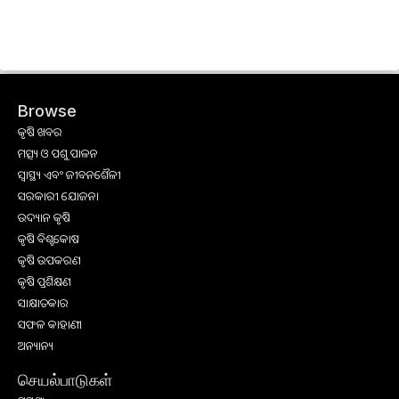
Browse
କୃଷି ଖବର
ମତ୍ସ୍ୟ ଓ ପଶୁ ପାଳନ
ସ୍ୱାସ୍ଥ୍ୟ ଏବଂ ଜୀବନଶୈଳୀ
ସରକାରୀ ଯୋଜନା
ଉଦ୍ୟାନ କୃଷି
କୃଷି ବିଶ୍ବକୋଷ
କୃଷି ଉପକରଣ
କୃଷି ପ୍ରଶିକ୍ଷଣ
ସାକ୍ଷାତକାର
ସଫଳ କାହାଣୀ
ଅନ୍ୟାନ୍ୟ
செயல்பாடுகள்