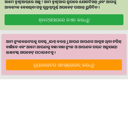
ଆମେ ହ୍ବାଟ୍ସଆପ୍‌ରେ ଅଛୁ ! ଆମ ହ୍ବାଟ୍ସଆପ ଗ୍ରୁପରେ ଯୋଗଦିଅନ୍ତୁ ଏବଂ ଆପଙ୍କୁ
ଆବଶ୍ୟକ ହେଉଥିବା ସବୁ ଗୁରୁତ୍ବପୂର୍ଣ୍ଣ ଅପଡେଟ୍‌ ପାଆନ୍ତୁ ପ୍ରତିଦିନ ।
ହ୍ବାଟ୍ସଆପରେ ଜଏନ କରନ୍ତୁ
ଆମ ନ୍ୟୁଜଲେଟରକୁ ସବସ୍କ୍ରାଇବ୍ କରନ୍ତୁ । ଆପଣ ଆପଣଙ୍କ ଆଗ୍ରହ ଥିବା ଟପିକ୍‌
ବାଛିବେ ଏବଂ ଆମେ ଆପଣଙ୍କୁ ବଛା ବଛା ନ୍ୟୁଜ ଓ ଆପଣଙ୍କ ପସନ୍ଦ ଅନୁଯାୟୀ
ଲାଟେଷ୍ଟ ଅପଡେଟ୍‌ ପଠାଇଦେବୁ ।
ନ୍ୟୁଜଲେଟର ସବସ୍କ୍ରାଇବ୍‌ କରନ୍ତୁ