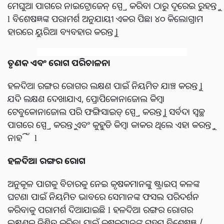
ମେଘୁଆ ପାଗରେ ନାଇଟ୍ରୋଜେନ୍ ସ୍ପ୍ରେ କରିବା ଠାରୁ ଦୂରେଇ ରୁହନ୍ତୁ
l ବିଶେଷଜ୍ଞଙ୍କ ପରାମର୍ଶ ଅନୁଯାୟୀ ଏକର ପିଛା ୪୦ କିଲୋଗ୍ରାମ
ହାରରେ ୟୁରିଆ ବ୍ୟବହାର କରନ୍ତୁ l
ତୃଣକ ଏବଂ ରୋଗ ପରିଚାଳନା
ହଳଦିଆ ରଙ୍ଗର ରୋଗର ଲକ୍ଷଣ ପାଇଁ ନିୟମିତ ଯାଞ୍ଚ କରନ୍ତୁ l
ଯଦି ଲକ୍ଷଣ ଦେଖାଯାଏ, ପ୍ରୋପିକୋନାଜୋଲ କିମ୍ବା
ଟେବୁକୋନାଜୋଲ ପରି ଫଙ୍ଗିସାଇଡ୍ ସ୍ପ୍ରେ କରନ୍ତୁ l ସର୍ବଦା ସ୍ୱଚ୍ଛ
ପାଗରେ ସ୍ପ୍ରେ କରନ୍ତୁ ଏବଂ କୁହୁଡି କିମ୍ବା କାକର ଥିଲେ ଏହା କରନ୍ତୁ
ନାହିଁ l
ହଳଦିଆ ରଙ୍ଗର ରୋଗ
ଅନୁକୂଳ ପାଗକୁ ବିଚାରକୁ ନେଇ କୃଷକମାନଙ୍କୁ ଷ୍ଟ୍ରାଇପ୍ କଳଙ୍କ
ଘଟଣା ପାଇଁ ନିୟମିତ ଭାବରେ ସେମାନଙ୍କ ଫସଲ ପରିଦର୍ଶନ
କରିବାକୁ ପରାମର୍ଶ ଦିଆଯାଇଛି l ହଳଦିଆ ରଙ୍ଗର ରୋଗର
ଲକ୍ଷଣକୁ ନିଶ୍ଚିତ କରିବା ପାଇଁ କୃଷକମାନଙ୍କୁ ଗହମ ବିଶେଷଜ୍ଞ /