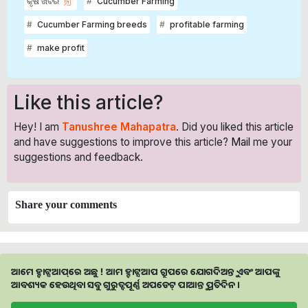
କୃଷି ଖବର
Cucumber Farming
Cucumber Farming breeds
profitable farming
make profit
Like this article?
Hey! I am
Tanushree Mahapatra
. Did you liked this article
and have suggestions to improve this article?
Mail
me your
suggestions and feedback.
Share your comments
ଆମେ ହ୍ବାଟ୍ସଆପ୍‌ରେ ଅଛୁ ! ଆମ ହ୍ବାଟ୍ସଆପ ଗ୍ରୁପରେ ଯୋଗଦିଅନ୍ତୁ ଏବଂ ଆପଙ୍କୁ
ଆବଶ୍ୟକ ହେଉଥିବା ସବୁ ଗୁରୁତ୍ବପୂର୍ଣ୍ଣ ଅପଡେଟ୍‌ ପାଆନ୍ତୁ ପ୍ରତିଦିନ ।