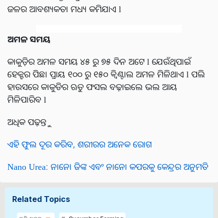
ଜଳର ଆବଶ୍ୟକତା ମଧ୍ୟ କମିଯାଏ l
ଅମଳ ସମୟ
କାକୁଡ଼ିର ଅମଳ ସମୟ ୪୫ ରୁ ୭୫ ଦିନ ଅଟେ l ଯେଉଁଥିପାଇଁ
ହେକ୍ଟର ପିଛା ପ୍ରାୟ ୧୦୦ ରୁ ୧୫୦ କ୍ୱିଣ୍ଟାଲ ଅମଳ ମିଳିଥାଏ l ପଲି
ହାଉସରେ କାକୁଡିର ଋତୁ ଫସଲ ବଢ଼ାଇଲେ ଭଲ ଆୟ
ମିଳିପାରିବ l
ଅଧିକ ପଢ଼ନ୍ତୁ
ଏହି ଫୁଲ ଦୂର କରିବ, ଶରୀରର ଅନେକ ରୋଗ
Nano Urea: ନାନୋ ଜିଙ୍କ ଏବଂ ନାନୋ କପରକୁ କେନ୍ଦ୍ରର ଅନୁମତି
Related Topics