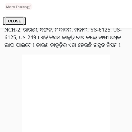
ସଫଳ ଚାଷ ପାଇଁ ବାଲୁକା କାଦୁଅ ମାଟି ସର୍ବୋତ୍ତମ ବୋଲି
More Topics
ବିବେଚନା କରାଯାଏ l ପୁସା ସଂୟୋଗ, ପଇନସେଟ, କାକୁଡି -90,
ଟେଷ୍ଟି, ମାଲାଭ -243, ଗରିମା ସୁପର, ଗ୍ରୀନ୍ ଲଙ୍ଗ, ସାଦୋନା,
CLOSE
NCH-2, ରାଗିଣୀ, ସଙ୍ଗିନି, ମନ୍ଦାକିନି, ମନାଲି, YS-6125, US-
6125, US-249 l ଏହି କିସମ କାକୁଡ଼ି ଚାଷ କଲେ ଚାଷୀ ଅଧିକ
ଲାଭ ପାଇବେ l କାରଣ କାକୁଡ଼ିର ଏହା ହେଉଛି ଉନ୍ନତ କିସମ l