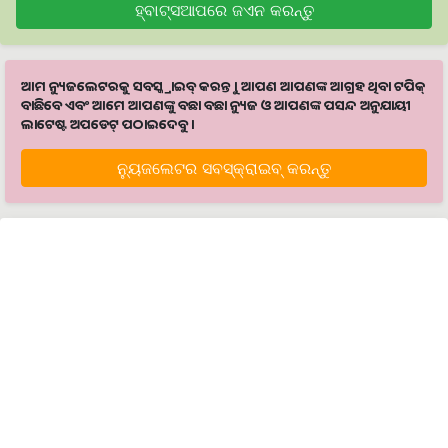
ହ୍ବାଟ୍ସଆପରେ ଜଏନ କରନ୍ତୁ
ଆମ ନ୍ୟୁଜଲେଟରକୁ ସବସ୍କ୍ରାଇବ୍ କରନ୍ତୁ । ଆପଣ ଆପଣଙ୍କ ଆଗ୍ରହ ଥିବା ଟପିକ୍‌
ବାଛିବେ ଏବଂ ଆମେ ଆପଣଙ୍କୁ ବଛା ବଛା ନ୍ୟୁଜ ଓ ଆପଣଙ୍କ ପସନ୍ଦ ଅନୁଯାୟୀ
ଲାଟେଷ୍ଟ ଅପଡେଟ୍‌ ପଠାଇଦେବୁ ।
ନ୍ୟୁଜଲେଟର ସବସ୍କ୍ରାଇବ୍‌ କରନ୍ତୁ