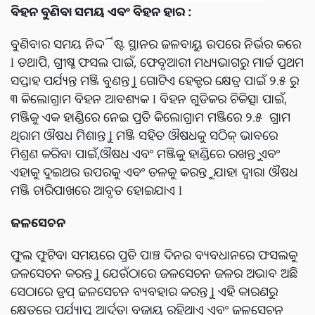
ବିହନ ବୁଣିବା ସମୟ ଏବଂ ବିହନ ହାର :
ବୁଣିବାର ସମୟ ନିର୍ଦ୍ଦିଷ୍ଟ ସ୍ଥାନର ଜଳବାୟୁ ଉପରେ ନିର୍ଭର କରେ
l ତଥାପି, ଗ୍ରୀଷ୍ମ ଫସଲ ପାଇଁ, ଫେବୃଆରୀ ମଧ୍ୟଭାଗରୁ ମାର୍ଚ୍ଚ ପ୍ରଥମ
ସପ୍ତାହ ପର୍ଯ୍ୟନ୍ତ ମଞ୍ଜି ବୁଣନ୍ତୁ l ଗୋଟିଏ ହେକ୍ଟର କ୍ଷେତ୍ର ପାଇଁ ୨.୫ ରୁ
୩ କିଲୋଗ୍ରାମ ବିହନ ଆବଶ୍ୟକ l ବିହନ ଗୁଡିକର ଚିକିତ୍ସା ପାଇଁ,
ମଞ୍ଜିକୁ ଏକ ହାଣ୍ଡିରେ ନେଇ ପ୍ରତି କିଲୋଗ୍ରାମ ମଞ୍ଜିରେ ୨.୫ ଗ୍ରାମ
ଥିରାମ ଔଷଧ ମିଶାନ୍ତୁ l ମଞ୍ଜି ସହିତ ଔଷଧକୁ ସଠିକ୍ ଭାବରେ
ମିଶ୍ରଣ କରିବା ପାଇଁ,ଔଷଧ ଏବଂ ମଞ୍ଜିକୁ ହାଣ୍ଡିରେ ରଖନ୍ତୁ ଏବଂ
ଏହାକୁ ଦୁଇଥର ଉପରକୁ ଏବଂ ତଳକୁ କରନ୍ତୁ ଯାହା ଦ୍ୱାରା ଔଷଧ
ମଞ୍ଜି ଚାରିପାଖରେ ଆବୃତ ହୋଇଯାଏ l
ଜଳସେଚନ
ଫୁଲ ଫୁଟିବା ସମୟରେ ପ୍ରତି ପାଞ୍ଚ ଦିନର ବ୍ୟବଧାନରେ ଫସଲକୁ
ଜଳସେଚନ କରନ୍ତୁ l ଯେଉଁଠାରେ ଜଳସେଚନ ଜଳର ଅଭାବ ଅଛି
ସେଠାରେ ଡ୍ରପ୍ ଜଳସେଚନ ବ୍ୟବହାର କରନ୍ତୁ l ଏହି କାରଣରୁ
କ୍ଷେତରେ ପର୍ଯ୍ୟାପ୍ତ ଆର୍ଦ୍ରତା ବଜାୟ ରହିଥାଏ ଏବଂ ଜଳସେଚନ