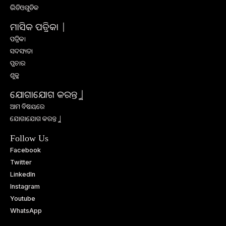
ଭିଡିଓଗୁଡିକ
ମାସିକ ପତ୍ରିକା |
ପତ୍ରିକା
ସଦସ୍ୟତା
ପ୍ରଚାର
ଶୁଳ୍କ
ଯୋଗାଯୋଗ କରନ୍ତୁ |
ଆମ ବିଷୟରେ
ଯୋଗାଯୋଗ କରନ୍ତୁ |
Follow Us
Facebook
Twitter
LinkedIn
Instagram
Youtube
WhatsApp