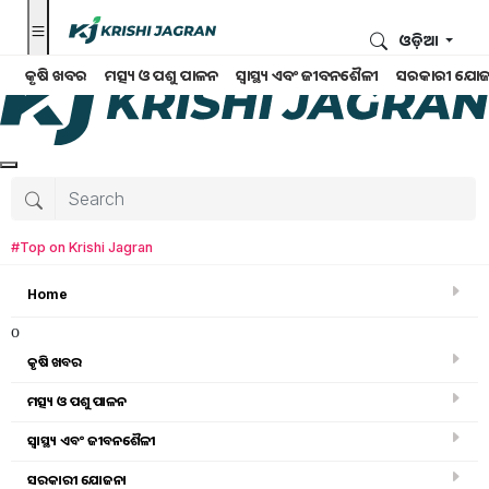
ଓଡ଼ିଆ
କୃଷି ଖବର
ମତ୍ସ୍ୟ ଓ ପଶୁ ପାଳନ
ସ୍ୱାସ୍ଥ୍ୟ ଏବଂ ଜୀବନଶୈଳୀ
ସରକାରୀ ଯୋଜ
#Top on Krishi Jagran
Home
o
କୃଷି ଖବର
ମତ୍ସ୍ୟ ଓ ପଶୁ ପାଳନ
ସ୍ୱାସ୍ଥ୍ୟ ଏବଂ ଜୀବନଶୈଳୀ
କୃଷି ବିଶ୍ବକୋଷ
ସରକାରୀ ଯୋଜନା