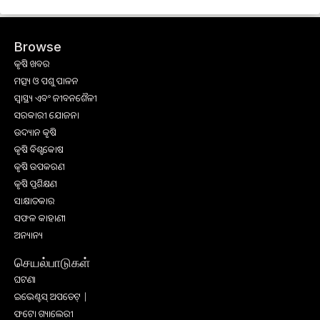
Browse
କୃଷି ଖବର
ମତ୍ସ୍ୟ ଓ ପଶୁ ପାଳନ
ସ୍ୱାସ୍ଥ୍ୟ ଏବଂ ଜୀବନଶୈଳୀ
ସରକାରୀ ଯୋଜନା
ଉଦ୍ୟାନ କୃଷି
କୃଷି ବିଶ୍ବକୋଷ
କୃଷି ଉପକରଣ
କୃଷି ପ୍ରଶିକ୍ଷଣ
ସାକ୍ଷାତକାର
ସଫଳ କାହାଣୀ
ଅନ୍ୟାନ୍ୟ
செயல்பாடுகள்
ଘଟଣା
ଇଭେଣ୍ଟସ୍ ଅପଡେଟ୍ |
ଫଟୋ ଗ୍ୟାଲେରୀ