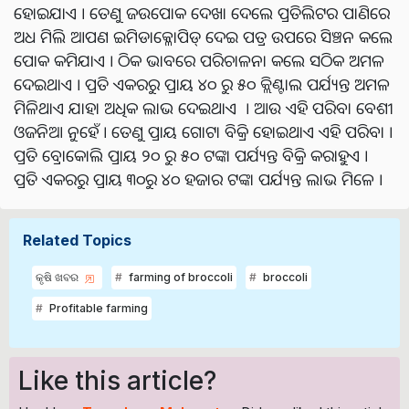
ହୋଇଯାଏ । ତେଣୁ ଜଉପୋକ ଦେଖା ଦେଲେ ପ୍ରତିଲିଟର ପାଣିରେ
ଅଧ ମିଲି ଆପଣ ଇମିଡାକ୍ଳୋପିଡ୍ ଦେଇ ପତ୍ର ଉପରେ ସିଞ୍ଚନ କଲେ
ପୋକ କମିଯାଏ । ଠିକ ଭାବରେ ପରିଚାଳନା କଲେ ସଠିକ ଅମଳ
ଦେଇଥାଏ । ପ୍ରତି ଏକରରୁ ପ୍ରାୟ ୪୦ ରୁ ୫୦ କ୍ଲିଣ୍ଟାଲ ପର୍ଯ୍ୟନ୍ତ ଅମଳ
ମିଳିଥାଏ ଯାହା ଅଧିକ ଲାଭ ଦେଇଥାଏ । ଆଉ ଏହି ପରିବା ବେଶୀ
ଓଜନିଆ ନୁହେଁ । ତେଣୁ ପ୍ରାୟ ଗୋଟା ବିକ୍ରି ହୋଇଥାଏ ଏହି ପରିବା ।
ପ୍ରତି ବ୍ରୋକୋଲି ପ୍ରାୟ ୨୦ ରୁ ୫୦ ଟଙ୍କା ପର୍ଯ୍ୟନ୍ତ ବିକ୍ରି କରାହୁଏ ।
ପ୍ରତି ଏକରରୁ ପ୍ରାୟ ୩୦ରୁ ୪୦ ହଜାର ଟଙ୍କା ପର୍ଯ୍ୟନ୍ତ ଲାଭ ମିଳେ ।
Related Topics
କୃଷି ଖବର
farming of broccoli
broccoli
Profitable farming
Like this article?