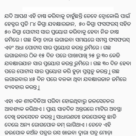
ଯଦି ଆପଣ ଏହି ଚାଷ କରିବାକୁ ଚାହୁଁଛନ୍ତି ତେବେ ବ୍ରୋକୋଲି ପାଇଁ
ହେକ୍ଟର ପ୍ରତି ୮୪ କିଗ୍ରା ଯବକ୍ଷାରଜାନ, ୫୦ କିଗ୍ରା ଫସଫରସ୍ ସହିତ
୫୦ କିଗ୍ରା ପୋଟାସ ସାର ପ୍ରୟୋଗ କରିବାକୁ ହେବା ନିଜ ଚାଷ
ଜମିରେ । ଗଛ କିମ୍ବା ଚାରା ଲଗାଇବା ସମୟରେ ସମସ୍ତ ଫସଫରସ୍
ଏବଂ ଅଧା ପୋଟାସ ସାର ପ୍ରୟୋଗ କରନ୍ତୁ ଜମିରେ । ଗଛ
ଲଗାଇବାର ଠିକ ୧୫ ଦିନ ପରେ ପାଖାପାଖି ୨୫ ରୁ ୩୦ କେଜି
ଯବକ୍ଷାରଯାନ ସାର ପ୍ରୟୋଗ କରନ୍ତୁ ଜମିରେ । ଗଛ ୩୦ ଦିନ ହେବା
ପରେ ପୋଟାସ ସାର ପ୍ରୟୋଗ କରି ହୁଡ଼ା ପ୍ରସ୍ତୁତ କରନ୍ତୁ । ଗଛ
ଲଗାଇବାର ୪୫ ଦିନ ପରେ ବଳକା ଥିବା ଯବକ୍ଷାରଜାନ ଜମିରେ
ବ୍ୟବହାର କରନ୍ତୁ ।
ଏହା ଏକ ଶୀତଦିନିଆ ପରିବା ହୋଇଥିବାରୁ ଜଳସେଚନର
ଆବଶ୍ୟକ କରିଥାଏ l ପ୍ରାୟ ସାତଦିନ ଅନ୍ତରରେ ମାଟିର ଅବସ୍ଥା
ଦେଖି ଜଳସେଚନ କରନ୍ତୁ । ସାଧାରଣତଃ ଜଉପୋକକୁ ଛାଡି
ଦେଲେ ଅନ୍ୟ ରୋଗପୋକ କମ୍ ଲାଗିଥାଏ । ତେବେ ଏହି
ଜଉପୋକ କଅଁଳ ପତ୍ରର ରସ ଖାଇବା ଦ୍ୱାରା ପତ୍ର ମୋଡ଼ା