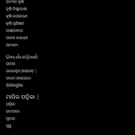
ଉଦ୍ୟାନ କୃଷି
କୃଷି ବିଶ୍ବକୋଷ
କୃଷି ଉପକରଣ
କୃଷି ପ୍ରଶିକ୍ଷଣ
ସାକ୍ଷାତକାର
ସଫଳ କାହାଣୀ
ଅନ୍ୟାନ୍ୟ
செயல்பாடுகள்
ଘଟଣା
ଇଭେଣ୍ଟସ୍ ଅପଡେଟ୍ |
ଫଟୋ ଗ୍ୟାଲେରୀ
ଭିଡିଓଗୁଡିକ
ମାସିକ ପତ୍ରିକା |
ପତ୍ରିକା
ସଦସ୍ୟତା
ପ୍ରଚାର
ଶୁଳ୍କ