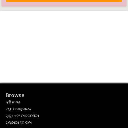
Browse
କୃଷି ଖବର
ମତ୍ସ୍ୟ ଓ ପଶୁ ପାଳନ
ସ୍ୱାସ୍ଥ୍ୟ ଏବଂ ଜୀବନଶୈଳୀ
ସରକାରୀ ଯୋଜନା