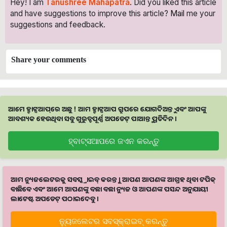
Hey! I am
Tanushree Mahapatra
. Did you liked this article
and have suggestions to improve this article?
Mail
me your
suggestions and feedback.
Share your comments
ଆମେ ହ୍ବାଟ୍ସଆପ୍‌ରେ ଅଛୁ ! ଆମ ହ୍ବାଟ୍ସଆପ ଗ୍ରୁପରେ ଯୋଗଦିଅନ୍ତୁ ଏବଂ ଆପଙ୍କୁ
ଆବଶ୍ୟକ ହେଉଥିବା ସବୁ ଗୁରୁତ୍ବପୂର୍ଣ୍ଣ ଅପଡେଟ୍‌ ପାଆନ୍ତୁ ପ୍ରତିଦିନ ।
ହ୍ବାଟ୍ସଆପରେ ଜଏନ କରନ୍ତୁ
ଆମ ନ୍ୟୁଜଲେଟରକୁ ସବସ୍କ୍ରାଇବ୍ କରନ୍ତୁ । ଆପଣ ଆପଣଙ୍କ ଆଗ୍ରହ ଥିବା ଟପିକ୍‌
ବାଛିବେ ଏବଂ ଆମେ ଆପଣଙ୍କୁ ବଛା ବଛା ନ୍ୟୁଜ ଓ ଆପଣଙ୍କ ପସନ୍ଦ ଅନୁଯାୟୀ
ଲାଟେଷ୍ଟ ଅପଡେଟ୍‌ ପଠାଇଦେବୁ ।
ନ୍ୟୁଜଲେଟର ସବସ୍କ୍ରାଇବ୍‌ କରନ୍ତୁ