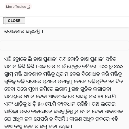
କାରଣ ମଟାଳ ମାଟିରେ ଏହା ଭଲ ଭାବେ ଚାଷ ହୋଇପାରେ
More Topics
ନାହିଁ । ତେବେ ଆମ ରାଜ୍ୟ ଓଡ଼ିଶାର ବରଗଡ଼, ବଲାଙ୍ଗୀର,
କେଉଁଝର, ମୟୁରଭଞ୍ଜ ଭଳି ଅନେକ ଜିଲ୍ଲାରେ ବ୍ୟାବସାୟିକ
CLOSE
ଭିଭିରେ ଚାଷ କରାଯାଉଛି । ଯାହାକୁ ଚାଷୀ ଚାଷ କରି ଅନେକ ଟଙ୍କା
ରୋଜଗାର କରୁଛନ୍ତି l
ଏହି ବ୍ରୋକୋଲି ଚାଷ ପ୍ରଣାଳୀ ବନ୍ଧାକୋବି ଚାଷ ପ୍ରଣାଳୀ ସହିତ
ସମାନ କିଛି କିଛି । ଏକ ଚାଷ ପାଇଁ ହେକ୍ଟର ଜମିରେ ୩୦୦ ରୁ ୪୦୦
ଗ୍ରାମ୍ ମଞ୍ଜି ଆବଶ୍ୟକ ମଞ୍ଜିକୁ ଥିରାମ୍ ଦେଇ ବିଶୋଧନ କରି ମଞ୍ଜିକୁ
ଗୁଡିକୁ ତଳି ଘରାରେ ପ୍ରଥମେ ପକାନ୍ତୁ । ତେବେ ତଳିଗୁଡିକ ୨୫ ଦିନ
ହେବା ପରେ ମୁଖ୍ୟ ଜମିରେ ଲଗାନ୍ତୁ । ଗଛ ଗୁଡିକ ଲଗାଇବା
ସମୟରେ ଧ୍ୟାନ ଦେବା ଆବଶ୍ୟକ ଯେ ଗଛକୁ ଗଛ ୪୫ ସେ.ମି
ଏବଂ ଧାଡ଼ିକୁ ଧାଡ଼ି ୫୦ ସେ.ମି ବ୍ୟବଧାନ ରହିଛି । ଗଛ ଲଗେଇ
ସାରିଲା ପରେ ଜଳସେଚନ କରନ୍ତୁ କିନ୍ତୁ ମ ଧ୍ୟାନ ଦେବା ଆବଶ୍ୟକ
ଯେ ଅଧିକ ଜଳ ଯେପରି ନ ଦିଅନ୍ତି l କାରଣ ଅଧିକ ଜଳରେ ଏହି
ଚାଷ ନଷ୍ଟ ହେବାର ସମ୍ଭାବନା ଅଧିକ l