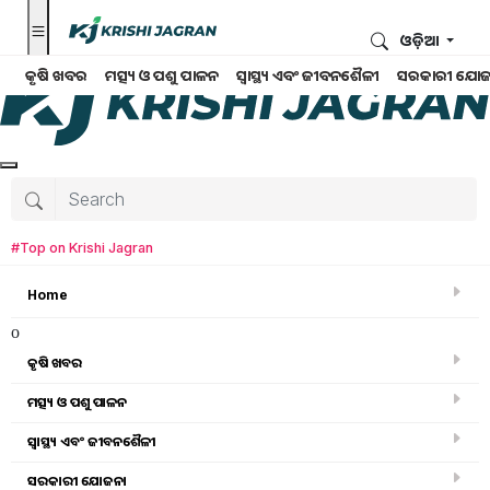
ଓଡ଼ିଆ
କୃଷି ଖବର
ମତ୍ସ୍ୟ ଓ ପଶୁ ପାଳନ
ସ୍ୱାସ୍ଥ୍ୟ ଏବଂ ଜୀବନଶୈଳୀ
ସରକାରୀ ଯୋଜ
#Top on Krishi Jagran
Home
o
କୃଷି ଖବର
ମତ୍ସ୍ୟ ଓ ପଶୁ ପାଳନ
ସ୍ୱାସ୍ଥ୍ୟ ଏବଂ ଜୀବନଶୈଳୀ
କୃଷି ବିଶ୍ବକୋଷ
ସରକାରୀ ଯୋଜନା