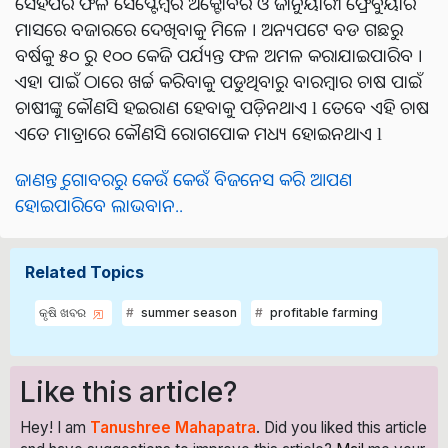
ସେହିପରି ଫଳ ସେପ୍ଟେମ୍ବର ଅକ୍ଟୋବର ଓ ଜାନୁୟାରୀ ଫ୍ରେବୁୟାରି
ମାସରେ ବଜାରରେ ଦେଖିବାକୁ ମିଳେ । ଅନ୍ୟପଟେ ବଡ ଗଛରୁ
ବର୍ଷକୁ ୫୦ ରୁ ୧୦୦ କେଜି ପର୍ଯ୍ୟନ୍ତ ଫଳ ଅମଳ କରାଯାଇପାରିବ ।
ଏହା ପାଇଁ ଠାରେ ଖର୍ଚ୍ଚ କରିବାକୁ ପଡୁଥିବାରୁ ବାରମ୍ବାର ଚାଷ ପାଇଁ
ଚାଷୀଙ୍କୁ କୌଣସି ହଇରାଣ ହେବାକୁ ପଡ଼ିନଥାଏ l ତେବେ ଏହି ଚାଷ
ଏତେ ମାତ୍ରାରେ କୌଣସି ରୋଗପୋକ ମଧ୍ୟ ହୋଇନଥାଏ l
ଜାଣନ୍ତୁ ଗୋବରରୁ କେଉଁ କେଉଁ ବିଜନେସ କରି ଆପଣ
ହୋଇପାରିବେ ଲାଭବାନ..
Related Topics
କୃଷି ଖବର
summer season
profitable farming
Like this article?
Hey! I am
Tanushree Mahapatra
. Did you liked this article