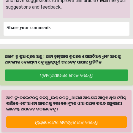
and have suggestions to improve this article?
Mail
me your
suggestions and feedback.
Share your comments
ଆମେ ହ୍ବାଟ୍ସଆପ୍‌ରେ ଅଛୁ ! ଆମ ହ୍ବାଟ୍ସଆପ ଗ୍ରୁପରେ ଯୋଗଦିଅନ୍ତୁ ଏବଂ ଆପଙ୍କୁ
ଆବଶ୍ୟକ ହେଉଥିବା ସବୁ ଗୁରୁତ୍ବପୂର୍ଣ୍ଣ ଅପଡେଟ୍‌ ପାଆନ୍ତୁ ପ୍ରତିଦିନ ।
ହ୍ବାଟ୍ସଆପରେ ଜଏନ କରନ୍ତୁ
ଆମ ନ୍ୟୁଜଲେଟରକୁ ସବସ୍କ୍ରାଇବ୍ କରନ୍ତୁ । ଆପଣ ଆପଣଙ୍କ ଆଗ୍ରହ ଥିବା ଟପିକ୍‌
ବାଛିବେ ଏବଂ ଆମେ ଆପଣଙ୍କୁ ବଛା ବଛା ନ୍ୟୁଜ ଓ ଆପଣଙ୍କ ପସନ୍ଦ ଅନୁଯାୟୀ
ଲାଟେଷ୍ଟ ଅପଡେଟ୍‌ ପଠାଇଦେବୁ ।
ନ୍ୟୁଜଲେଟର ସବସ୍କ୍ରାଇବ୍‌ କରନ୍ତୁ