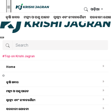
ଓଡ଼ିଆ
କୃଷି ଖବର
ମତ୍ସ୍ୟ ଓ ପଶୁ ପାଳନ
ସ୍ୱାସ୍ଥ୍ୟ ଏବଂ ଜୀବନଶୈଳୀ
ସରକାରୀ ଯୋଜ
#Top on Krishi Jagran
Home
o
କୃଷି ଖବର
ମତ୍ସ୍ୟ ଓ ପଶୁ ପାଳନ
ସ୍ୱାସ୍ଥ୍ୟ ଏବଂ ଜୀବନଶୈଳୀ
କୃଷି ବିଶ୍ବକୋଷ
ସରକାରୀ ଯୋଜନା