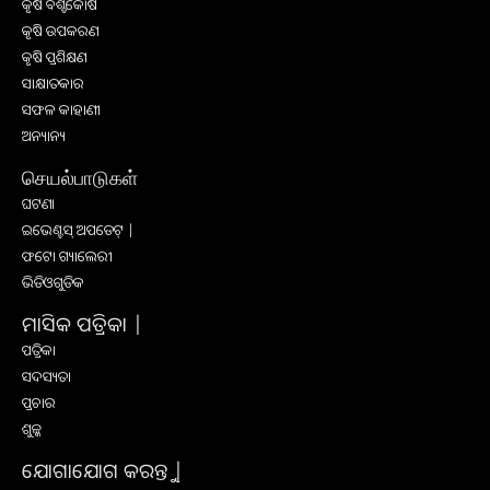
କୃଷି ବିଶ୍ବକୋଷ
କୃଷି ଉପକରଣ
କୃଷି ପ୍ରଶିକ୍ଷଣ
ସାକ୍ଷାତକାର
ସଫଳ କାହାଣୀ
ଅନ୍ୟାନ୍ୟ
செயல்பாடுகள்
ଘଟଣା
ଇଭେଣ୍ଟସ୍ ଅପଡେଟ୍ |
ଫଟୋ ଗ୍ୟାଲେରୀ
ଭିଡିଓଗୁଡିକ
ମାସିକ ପତ୍ରିକା |
ପତ୍ରିକା
ସଦସ୍ୟତା
ପ୍ରଚାର
ଶୁଳ୍କ
ଯୋଗାଯୋଗ କରନ୍ତୁ |