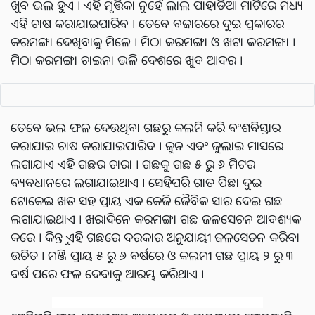
ଖୁବ ଭଲ ହୁଏ । ଏହି ମୃତ୍ତିକା ନୁହେଁ ଲାଲ ପାହାଡିଆ ମାଟିରେ ମଧ୍ୟ
ଏହି ଚାଷ କରାଯାଇପାରିବ । ତେବେ ବଜାରରେ ଦୁଇ ପ୍ରକାରର
କରମଙ୍ଗା ଦେଖିବାକୁ ମିଳେ । ମିଠା କରମଙ୍ଗା ଓ ଖଟା କରମଙ୍ଗା ।
ମିଠା କରମଙ୍ଗା ଚାଇନା ଭଳି ଦେଶରେ ଖୁବ ଆଦର ।
ତେବେ ଭଲ ଫଳ ଦେଉଥିବା ଗଛରୁ କଲମି କରି ବଂଶବିସ୍ତାର
କରାଯାଇ ଚାଷ କରାଯାଇପାରିବ । ଜୁନ ଏବଂ ଜୁଲାଇ ମାସରେ
ଲଗାଯାଏ ଏହି ଗଛର ଚାରା । ଗଛକୁ ଗଛ ୫ ରୁ ୬ ମିଟର
ବ୍ୟବଧାନରେ ଲଗାଯାଇଥାଏ । ସେହିପରି ଗାତ ପିଛା ଦୁଇ
ଟୋକେଇ ଖତ ସହ ପ୍ରାୟ ଏକ କେଜି ଜୈବିକ ସାର ଦେଇ ଗଛ
ଲଗାଯାଇଥାଏ । ଖରାଦିନେ କରମଙ୍ଗା ଗଛ ଜଳସେଚନ ଆବଶ୍ୟକ
କରେ । କିନ୍ତୁ ଏହି ଗଛରେ ଦରକାର ଅନୁଯାୟୀ ଜଳସେଚନ କରିବା
ଉଚିତ । ମଞ୍ଜି ପ୍ରାୟ ୫ ରୁ ୬ ବର୍ଷରେ ଓ କଲମୀ ଗଛ ପ୍ରାୟ ୨ ରୁ ୩
ବର୍ଷ ପରେ ଫଳ ଦେବାକୁ ଆରମ୍ଭ କରିଥାଏ ।