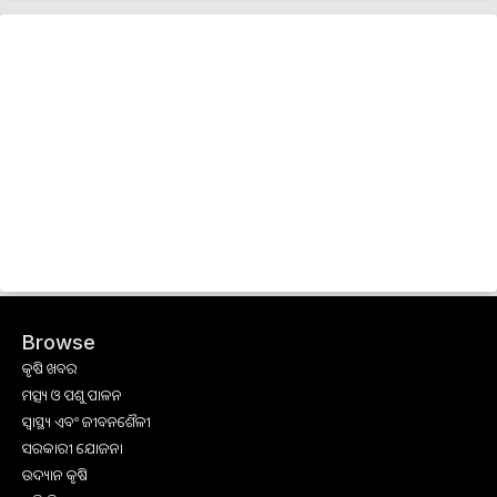
Browse
କୃଷି ଖବର
ମତ୍ସ୍ୟ ଓ ପଶୁ ପାଳନ
ସ୍ୱାସ୍ଥ୍ୟ ଏବଂ ଜୀବନଶୈଳୀ
ସରକାରୀ ଯୋଜନା
ଉଦ୍ୟାନ କୃଷି