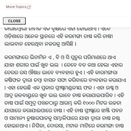
ଉପମହାଦେଶରେ ଅଧିକ ଦେଖିବାକୁ ମିଳେ । ଏହାର ଫଳ ଖାଇବା
More Topics
ପାଇଁ ଖୁବ ଖଟାଳିଆ ଲାଗେ କଞ୍ଚା ଥିବା ସମୟରେ । ଏହାକୁ
ଇଁରାଜୀରେ ଷ୍ଟାର୍ ଫୃଟ୍ ମଧ୍ୟ କୁହାଯାଏ । ତେବେ ଆଭେରୋଆ
CLOSE
କାରାମ୍ବୋଲା ନାମକ ଏକ ବୃକ୍ଷରେ ଏହା ହୋଇଥାଏ । ଏବେ
ଓଡ଼ିଶାରେ ଅନେକ ସ୍ଥାନରେ ଏହି କରମଙ୍ଗା ଚାଷ କରି ଚାଷୀ
ଲାଭବାନ ହେଉଥିବା ନଜରକୁ ଆସିଛି l
କରମଙ୍ଗାରେ ଭିଟାମିନ ଏ , ବି ଓ ସି ପ୍ରଚୁର ପରିମାଣରେ ଥାଏ
ଯାହା ଶରୀର ପାଇଁ ଖୁବ ଭଲ । ତେବେ ବଡ କଥା ହେଲା ଏହାର
ଚେରର ରସ ଔଷଧ ଭାବେ ବ୍ୟବହାର ହୁଏ l ଏହି କାରମଙ୍ଗରା
କଷିଫଳ ଦ୍ୱାରା ତମ୍ବା ବାସନ ସଫା କରିବାରେ ବ୍ୟବହାର କରାଯାଏ
l ଏହା ହେଉଛି ଏକ ପ୍ରକାର ଗ୍ରୀଷ୍ମମଣ୍ଡଳୀୟ ଫଳ । ଏହା ଉଷ୍ମ ଓ
ଆଦ୍ର ଜଳବାୟୁରେ ଖୁବ ଭଲ ଭାବେ ଚାଷ କରାଯାଇପାରିବ । ଏହି
ଚାଷ ପାଇଁ ସମୁଦ୍ର ପତ୍ତନଠାରୁ ଆରମ୍ଭ କରି ୧୦୦୦ ମିଟର ଉଚ୍ଚତା
ଯାଗାରେ କରାଯାଇପାରେ ଚାଷ । ଏହି ଚାଷ ଗ୍ରୀଷ୍ମରେ ଝାଞ୍ଜି ପବନ
ଓ ସାମାନ୍ୟ ତୁଷାରପାତକୁ ସମ୍ଭାଳିପାରେ ଯାହା ଦ୍ୱାରା ଚାଷ ନଷ୍ଟ
ହୋଇନଥାଏ । ନିଗିଡା, ଦୋରସା, ମଟାଳ ମାଟିରେ କରମଙ୍ଗା ଚାଷ