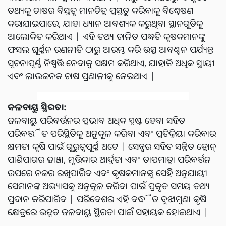
ତଥ୍ୟକୁ ଚାଷର ବିସ୍ତୃତ ମାନଚିତ୍ର ପ୍ରସ୍ତୁତ କରିବାକୁ ବିଶ୍ଳେଷଣ
କରାଯାଇପାରେ, ଯାହା ଧ୍ୟାନ ଆବଶ୍ୟକ କରୁଥିବା ସ୍ଥାନଗୁଡିକୁ
ଆଲୋକିତ କରିଥାଏ | ଏହି ତଥ୍ୟ ଚାଳିତ ପଦ୍ଧତି କୃଷକମାନଙ୍କୁ
ଫସଲ ଘୂର୍ଣ୍ଣନ ରଣନୀତି ଠାରୁ ଆରମ୍ଭ କରି ଉତ୍ସ ଆବଣ୍ଟନ ପର୍ଯ୍ୟନ୍ତ
ସୂଚନାପୂର୍ଣ୍ଣ ନିଷ୍ପତ୍ତି ନେବାକୁ ସକ୍ଷମ କରିଥାଏ, ଯାହାକି ଅଧିକ ସ୍ଥାୟୀ
ଏବଂ ଲାଭଜନକ ଚାଷ ପ୍ରଣାଳୀକୁ ନେଇଥାଏ |
ଜଳବାୟୁ ସ୍ଥିରତା:
ଜଳବାୟୁ ପରିବର୍ତ୍ତନର ପ୍ରଭାବ ଅଧିକ ସ୍ପଷ୍ଟ ହେବା ସହିତ
ପରିବର୍ତ୍ତିତ ପରିସ୍ଥିତିକୁ ଅନୁକୂଳ କରିବା ଏବଂ ପ୍ରତିକ୍ରିୟା କରିବାର
କ୍ଷମତା କୃଷି ପାଇଁ ଗୁରୁତ୍ୱପୂର୍ଣ୍ଣ ଅଟେ | ସେନ୍ସର ସହିତ ସଜ୍ଜିତ ଡ୍ରୋନ୍
ପାଣିପାଗର ଢାଞ୍ଚା, ମୃତ୍ତିକାର ଆର୍ଦ୍ରତା ଏବଂ ତାପମାତ୍ରା ପରିବର୍ତ୍ତନ
ଉପରେ ନଜର ରଖିପାରିବ ଏବଂ କୃଷକମାନଙ୍କୁ ସେହି ଅନୁଯାୟୀ
ସେମାନଙ୍କ ଅଭ୍ୟାସକୁ ଅନୁକୂଳ କରିବା ପାଇଁ ପ୍ରକୃତ ସମୟ ତଥ୍ୟ
ପ୍ରଦାନ କରିପାରିବ | ପରିବେଶର ଏହି ବର୍ଦ୍ଧିତ ବୁଝାମୁଣା କୃଷି
କ୍ଷେତ୍ରରେ ଉନ୍ନତ ଜଳବାୟୁ ସ୍ଥିରତା ପାଇଁ ସହାୟକ ହୋଇଥାଏ |