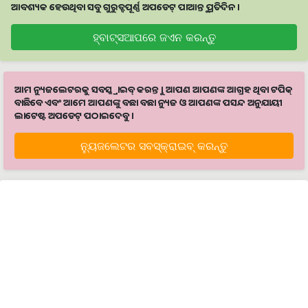
ଆବଶ୍ୟକ ହେଉଥିବା ସବୁ ଗୁରୁତ୍ବପୂର୍ଣ୍ଣ ଅପଡେଟ୍‌ ପାଆନ୍ତୁ ପ୍ରତିଦିନ ।
ହ୍ବାଟ୍ସଆପରେ ଜଏନ କରନ୍ତୁ
ଆମ ନ୍ୟୁଜଲେଟରକୁ ସବସ୍କ୍ରାଇବ୍ କରନ୍ତୁ । ଆପଣ ଆପଣଙ୍କ ଆଗ୍ରହ ଥିବା ଟପିକ୍‌
ବାଛିବେ ଏବଂ ଆମେ ଆପଣଙ୍କୁ ବଛା ବଛା ନ୍ୟୁଜ ଓ ଆପଣଙ୍କ ପସନ୍ଦ ଅନୁଯାୟୀ
ଲାଟେଷ୍ଟ ଅପଡେଟ୍‌ ପଠାଇଦେବୁ ।
ନ୍ୟୁଜଲେଟର ସବସ୍କ୍ରାଇବ୍‌ କରନ୍ତୁ