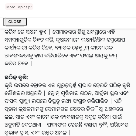
କୃଷକମାନଙ୍କୁ ସେମାନଙ୍କ କ୍ଷେତରେ ଆଖି ଦୃଶ୍ୟ (aerial view)
More Topics
ଯୋଗାଇବାର କ୍ଷମତା ରଖିଛନ୍ତି | ଏହି ଆକାଶବାଣୀ ନୀରିକ୍ଷଣ
CLOSE
ଫସଲ ରୋଗ, କୀଟନାଶକ ଏବଂ ପୁଷ୍ଟିକର ଅଭାବର ଶୀଘ୍ର ଚିହ୍ନଟ
କରିବାରେ ସକ୍ଷମ ହୁଏ | ସେମାନଙ୍କର ଶିଶୁ ଅବସ୍ଥାରେ ଏହି
ସମସ୍ୟାଗୁଡିକ ଚିହ୍ନଟ କରି, କୃଷକମାନେ ଲକ୍ଷ୍ୟଭିତ୍ତିକ ହସ୍ତକ୍ଷେପ
କାର୍ଯ୍ୟକାରୀ କରିପାରିବେ, ବ୍ୟାପକ ସ୍ପେକ୍ଟ୍ରମ୍ କୀଟନାଶକ
ଆବଶ୍ୟକତାକୁ ହ୍ରାସ କରିପାରିବେ ଏବଂ ଫସଲ କ୍ଷୟକୁ କମ୍
କରିପାରିବେ |
ସଠିକ୍ କୃଷି:
କୃଷି ଉପରେ ଡ୍ରୋନର ଏକ ଗୁରୁତ୍ୱପୂର୍ଣ୍ଣ ପ୍ରଭାବ ହେଉଛି ସଠିକ୍ କୃଷି
କୌଶଳର ଅଗ୍ରଗତି | ଡ୍ରୋନ୍ ମୃତ୍ତିକାର ଗଠନ, ଆର୍ଦ୍ରତା ସ୍ତର ଏବଂ
ଫସଲ ସ୍ୱାସ୍ଥ୍ୟ ଉପରେ ବିସ୍ତୃତ ତଥ୍ୟ ସଂଗ୍ରହ କରିପାରିବ | ଏହି
ସୂଚନା କୃଷକମାନଙ୍କୁ ସେମାନଙ୍କର କ୍ଷେତର ନିର୍ଦ୍ଦିଷ୍ଟ ଅଞ୍ଚଳରେ
ଜଳ, ସାର ଏବଂ କୀଟନାଶକ ବ୍ୟବହାରକୁ ସଦୃଢ଼ କରିବା ପାଇଁ
ଅନୁମତି ଦେଇଥାଏ | ଫଳାଫଳ ହେଉଛି ଦକ୍ଷତା ବୃଦ୍ଧି, ପରିବେଶ
ପ୍ରଭାବ ହ୍ରାସ, ଏବଂ ଉନ୍ନତ ଅମଳ |