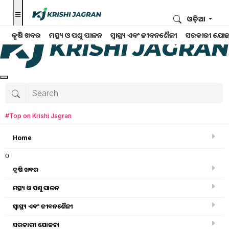
ଓଡ଼ିଆ
କୃଷି ଖବର
ମତ୍ସ୍ୟ ଓ ପଶୁ ପାଳନ
ସ୍ୱାସ୍ଥ୍ୟ ଏବଂ ଜୀବନଶୈଳୀ
ସରକାରୀ ଯୋଜ
#Top on Krishi Jagran
Home
o
କୃଷି ଖବର
ମତ୍ସ୍ୟ ଓ ପଶୁ ପାଳନ
ସ୍ୱାସ୍ଥ୍ୟ ଏବଂ ଜୀବନଶୈଳୀ
କୃଷି ବିଶ୍ବକୋଷ
ସରକାରୀ ଯୋଜନା