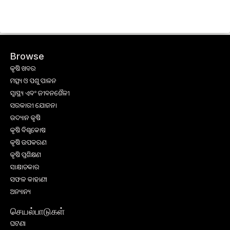
Browse
କୃଷି ଖବର
ମତ୍ସ୍ୟ ଓ ପଶୁ ପାଳନ
ସ୍ୱାସ୍ଥ୍ୟ ଏବଂ ଜୀବନଶୈଳୀ
ସରକାରୀ ଯୋଜନା
ଉଦ୍ୟାନ କୃଷି
କୃଷି ବିଶ୍ବକୋଷ
କୃଷି ଉପକରଣ
କୃଷି ପ୍ରଶିକ୍ଷଣ
ସାକ୍ଷାତକାର
ସଫଳ କାହାଣୀ
ଅନ୍ୟାନ୍ୟ
செயல்பாடுகள்
ଘଟଣା