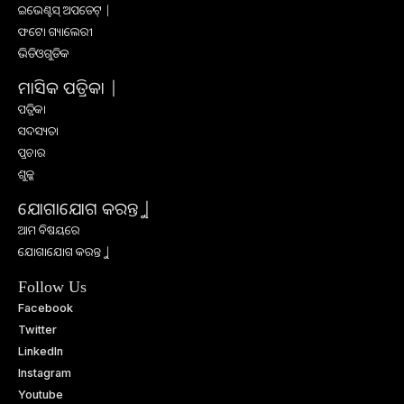
ଇଭେଣ୍ଟସ୍ ଅପଡେଟ୍ |
ଫଟୋ ଗ୍ୟାଲେରୀ
ଭିଡିଓଗୁଡିକ
ମାସିକ ପତ୍ରିକା |
ପତ୍ରିକା
ସଦସ୍ୟତା
ପ୍ରଚାର
ଶୁଳ୍କ
ଯୋଗାଯୋଗ କରନ୍ତୁ |
ଆମ ବିଷୟରେ
ଯୋଗାଯୋଗ କରନ୍ତୁ |
Follow Us
Facebook
Twitter
LinkedIn
Instagram
Youtube