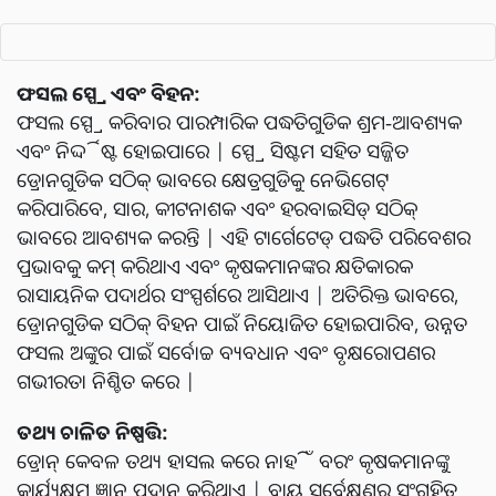
ଫସଲ ସ୍ପ୍ରେ ଏବଂ ବିହନ:
ଫସଲ ସ୍ପ୍ରେ କରିବାର ପାରମ୍ପାରିକ ପଦ୍ଧତିଗୁଡିକ ଶ୍ରମ-ଆବଶ୍ୟକ
ଏବଂ ନିର୍ଦ୍ଦିଷ୍ଟ ହୋଇପାରେ | ସ୍ପ୍ରେ ସିଷ୍ଟମ ସହିତ ସଜ୍ଜିତ
ଡ୍ରୋନଗୁଡିକ ସଠିକ୍ ଭାବରେ କ୍ଷେତ୍ରଗୁଡିକୁ ନେଭିଗେଟ୍
କରିପାରିବେ, ସାର, କୀଟନାଶକ ଏବଂ ହରବାଇସିଡ୍ ସଠିକ୍
ଭାବରେ ଆବଶ୍ୟକ କରନ୍ତି | ଏହି ଟାର୍ଗେଟେଡ୍ ପଦ୍ଧତି ପରିବେଶର
ପ୍ରଭାବକୁ କମ୍ କରିଥାଏ ଏବଂ କୃଷକମାନଙ୍କର କ୍ଷତିକାରକ
ରାସାୟନିକ ପଦାର୍ଥର ସଂସ୍ପର୍ଶରେ ଆସିଥାଏ | ଅତିରିକ୍ତ ଭାବରେ,
ଡ୍ରୋନଗୁଡିକ ସଠିକ୍ ବିହନ ପାଇଁ ନିୟୋଜିତ ହୋଇପାରିବ, ଉନ୍ନତ
ଫସଲ ଅଙ୍କୁର ପାଇଁ ସର୍ବୋଚ୍ଚ ବ୍ୟବଧାନ ଏବଂ ବୃକ୍ଷରୋପଣର
ଗଭୀରତା ନିଶ୍ଚିତ କରେ |
ତଥ୍ୟ ଚାଳିତ ନିଷ୍ପତ୍ତି:
ଡ୍ରୋନ୍ କେବଳ ତଥ୍ୟ ହାସଲ କରେ ନାହିଁ ବରଂ କୃଷକମାନଙ୍କୁ
କାର୍ଯ୍ୟକ୍ଷମ ଜ୍ଞାନ ପ୍ରଦାନ କରିଥାଏ | ବାୟୁ ସର୍ବେକ୍ଷଣରୁ ସଂଗୃହିତ