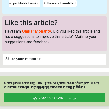
profitable farming
Farmers benefitted
Like this article?
Hey! I am
Omkar Mohanty
. Did you liked this article and
have suggestions to improve this article?
Mail
me your
suggestions and feedback.
Share your comments
ଆମେ ହ୍ବାଟ୍ସଆପ୍‌ରେ ଅଛୁ ! ଆମ ହ୍ବାଟ୍ସଆପ ଗ୍ରୁପରେ ଯୋଗଦିଅନ୍ତୁ ଏବଂ ଆପଙ୍କୁ
ଆବଶ୍ୟକ ହେଉଥିବା ସବୁ ଗୁରୁତ୍ବପୂର୍ଣ୍ଣ ଅପଡେଟ୍‌ ପାଆନ୍ତୁ ପ୍ରତିଦିନ ।
ହ୍ବାଟ୍ସଆପରେ ଜଏନ କରନ୍ତୁ