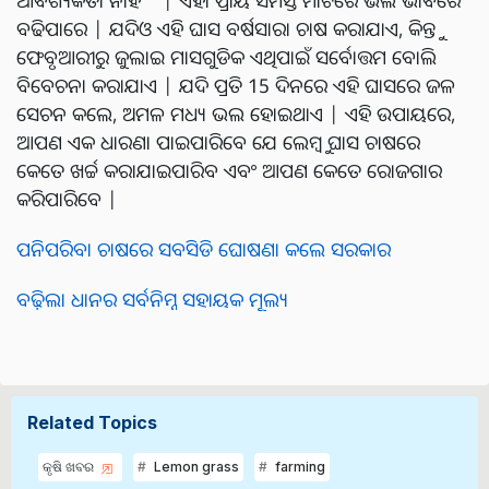
ବଢିପାରେ | ଯଦିଓ ଏହି ଘାସ ବର୍ଷସାରା ଚାଷ କରାଯାଏ, କିନ୍ତୁ
ଫେବୃଆରୀରୁ ଜୁଲାଇ ମାସଗୁଡିକ ଏଥିପାଇଁ ସର୍ବୋତ୍ତମ ବୋଲି
ବିବେଚନା କରାଯାଏ | ଯଦି ପ୍ରତି 15 ଦିନରେ ଏହି ଘାସରେ ଜଳ
ସେଚନ କଲେ, ଅମଳ ମଧ୍ୟ ଭଲ ହୋଇଥାଏ | ଏହି ଉପାୟରେ,
ଆପଣ ଏକ ଧାରଣା ପାଇପାରିବେ ଯେ ଲେମ୍ବୁ ଘାସ ଚାଷରେ
କେତେ ଖର୍ଚ୍ଚ କରାଯାଇପାରିବ ଏବଂ ଆପଣ କେତେ ରୋଜଗାର
କରିପାରିବେ |
ପନିପରିବା ଚାଷରେ ସବସିଡି ଘୋଷଣା କଲେ ସରକାର
ବଢ଼ିଲା ଧାନର ସର୍ବନିମ୍ନ ସହାୟକ ମୂଲ୍ୟ
Related Topics
କୃଷି ଖବର
Lemon grass
farming