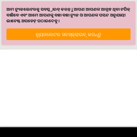
ଆମ ନ୍ୟୁଜଲେଟରକୁ ସବସ୍କ୍ରାଇବ୍ କରନ୍ତୁ । ଆପଣ ଆପଣଙ୍କ ଆଗ୍ରହ ଥିବା ଟପିକ୍‌
ବାଛିବେ ଏବଂ ଆମେ ଆପଣଙ୍କୁ ବଛା ବଛା ନ୍ୟୁଜ ଓ ଆପଣଙ୍କ ପସନ୍ଦ ଅନୁଯାୟୀ
ଲାଟେଷ୍ଟ ଅପଡେଟ୍‌ ପଠାଇଦେବୁ ।
ନ୍ୟୁଜଲେଟର ସବସ୍କ୍ରାଇବ୍‌ କରନ୍ତୁ