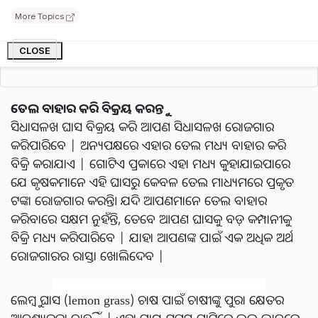
ଲକ୍ଷ ଟଙ୍କାରେ ବିକ୍ରି ହୁଏ | ବିଶ୍ୱାସ କରାଯାଏ ଯେ ଏହି ଘାସ ମଧ୍ୟ
More Topics
ଅନେକ ରୋଗକୁ ଦୂର କରିବା ପାଇଁ କାମ କରିଥାଏ | ଏହାକୁ ଚାଷ
କରୁଥିବା କୃଷକମାନେ ଦୁଇଟି ଉପାୟରେ ରୋଜଗାର କରନ୍ତି |
CLOSE
ତେଲ ବାହାର କରି ବିକ୍ରୟ କରନ୍ତୁ
ସିଧାସଳଖ ଘାସ ବିକ୍ରୟ କରି ଆପଣ ସିଧାସଳଖ ରୋଜଗାର
କରିପାରିବେ | ଅନ୍ୟପକ୍ଷରେ ଏହାର ତେଲ ମଧ୍ୟ ବାହାର କରି
ବିକ୍ରି କରାଯାଏ | ଗୋଟିଏ ପ୍ରକାରେ ଏହା ମଧ୍ୟ କୁହାଯାଇପାରେ
ଯେ କୃଷକମାନେ ଏହି ଘାସରୁ କେବଳ ତେଲ ମାଧ୍ୟମରେ ପ୍ରକୃତ
ଟଙ୍କା ରୋଜଗାର କରନ୍ତି। ଯଦି ଆପଣମାନେ ତେଲ ବାହାର
କରିବାରେ ସକ୍ଷମ ନୁହଁନ୍ତି, ତେବେ ଆପଣ ଘାସକୁ ବଡ଼ କମ୍ପାନୀକୁ
ବିକ୍ରି ମଧ୍ୟ କରିପାରିବେ | ଯାହା ଆପଣଙ୍କ ପାଇଁ ଏକ ଅଧିକ ଅର୍ଥ
ରୋଜଗାରର ରାସ୍ତା ଖୋଲିଦେବ |
ଲେମ୍ବୁ ଘାସ (lemon grass) ଚାଷ ପାଇଁ ଚାଷୀଙ୍କୁ ପୁରା କ୍ଷେତର
ଆବଶ୍ୟକତା ନାହିଁ | ଏହା ପ୍ରାୟ ସମସ୍ତ ମାଟିରେ ଭଲ ଭାବରେ