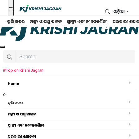
ଓଡ଼ିଆ
କୃଷି ଖବର
ମତ୍ସ୍ୟ ଓ ପଶୁ ପାଳନ
ସ୍ୱାସ୍ଥ୍ୟ ଏବଂ ଜୀବନଶୈଳୀ
ସରକାରୀ ଯୋଜ
#Top on Krishi Jagran
Home
o
କୃଷି ଖବର
ମତ୍ସ୍ୟ ଓ ପଶୁ ପାଳନ
ସ୍ୱାସ୍ଥ୍ୟ ଏବଂ ଜୀବନଶୈଳୀ
କୃଷି ବିଶ୍ବକୋଷ
ସରକାରୀ ଯୋଜନା