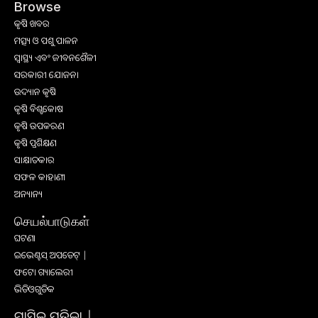
Browse
କୃଷି ଖବର
ମତ୍ସ୍ୟ ଓ ପଶୁ ପାଳନ
ସ୍ୱାସ୍ଥ୍ୟ ଏବଂ ଜୀବନଶୈଳୀ
ସରକାରୀ ଯୋଜନା
ଉଦ୍ୟାନ କୃଷି
କୃଷି ବିଶ୍ବକୋଷ
କୃଷି ଉପକରଣ
କୃଷି ପ୍ରଶିକ୍ଷଣ
ସାକ୍ଷାତକାର
ସଫଳ କାହାଣୀ
ଅନ୍ୟାନ୍ୟ
செயல்பாடுகள்
ଘଟଣା
ଇଭେଣ୍ଟସ୍ ଅପଡେଟ୍ |
ଫଟୋ ଗ୍ୟାଲେରୀ
ଭିଡିଓଗୁଡିକ
ମାସିକ ପତ୍ରିକା |