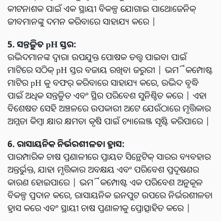
କୀଟନାଶକ ପାଇଁ ଏକ ସ୍ଥାୟୀ ବିକଳ୍ପ ଯୋଗାଇ ପାଥୋଜେନିକ୍
ଜୀବମାନଙ୍କୁ ଦମନ କରିବାରେ ସାହାଯ୍ୟ କରେ |
5. ସନ୍ତୁଳିତ pH ସ୍ତର:
ଉଦ୍ଭିଦମାନଙ୍କ ଦ୍ୱାରା ଉପଯୁକ୍ତ ପୋଷକ ତତ୍ତ୍ୱ ପାଇବା ପାଇଁ
ମାଟିରେ ସଠିକ୍ pH ସ୍ତର ବଜାୟ ରଖିବା ଜରୁରୀ | ଭର୍ମିକମ୍ପୋଷ୍ଟ
ମାଟିର pH କୁ ବଫର୍ କରିବାରେ ସାହାଯ୍ୟ କରେ, ଉଦ୍ଭିଦ ବୃଦ୍ଧି
ପାଇଁ ଅଧିକ ସନ୍ତୁଳିତ ଏବଂ ସ୍ଥିର ପରିବେଶ ସୁନିଶ୍ଚିତ କରେ | ଏହା
ବିଶେଷତ ସେହି ଅଞ୍ଚଳରେ ଉପକାରୀ ଅଟେ ଯେଉଁଠାରେ ମୃତ୍ତିକାର
ଅମ୍ଳତା କିମ୍ବା କ୍ଷାର କ୍ଷମତା କୃଷି ପାଇଁ ଚ୍ୟାଲେଞ୍ଜ ସୃଷ୍ଟି କରିପାରେ |
6. ରାସାୟନିକ ନିର୍ଭରଶୀଳତା ହ୍ରାସ:
ପାରମ୍ପାରିକ ଚାଷ ପ୍ରଣାଳୀରେ ପ୍ରାୟତ ସିନ୍ଥେଟିକ୍ ସାରର ବ୍ୟବହାର
ଅନ୍ତର୍ଭୁକ୍ତ, ଯାହା ମୃତ୍ତିକାର ଅବକ୍ଷୟ ଏବଂ ପରିବେଶ ପ୍ରଦୂଷଣର
କାରଣ ହୋଇପାରେ | ଭର୍ମିକମ୍ପୋଷ୍ଟ ଏକ ପରିବେଶ ଅନୁକୂଳ
ବିକଳ୍ପ ପ୍ରଦାନ କରେ, ରାସାୟନିକ ଇନପୁଟ ଉପରେ ନିର୍ଭରଶୀଳତା
ହ୍ରାସ କରେ ଏବଂ ସ୍ଥାୟୀ ଚାଷ ପ୍ରଣାଳୀକୁ ପ୍ରୋତ୍ସାହିତ କରେ |