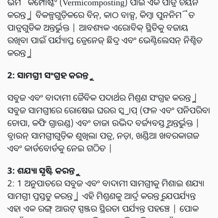
ଭର୍ମିକମ୍ପୋଷ୍ଟିଂ (Vermicomposting) ପାଇଁ ଏକ ପାତ୍ର ଚୟନ
କରନ୍ତୁ | ବିକଳ୍ପଗୁଡ଼ିକରେ ବିନ୍, କାଠ ବାକ୍ସ, କିମ୍ବା ପୁନନିର୍ମିତ
ପାତ୍ରଗୁଡିକ ଅନ୍ତର୍ଭୁକ୍ତ | ଆବଶ୍ୟକ ଏରୋବିକ୍ ସ୍ଥିତିକୁ ବଜାୟ
ରଖିବା ପାଇଁ ପର୍ଯ୍ୟାପ୍ତ ଡ୍ରେନେଜ୍ ଛିଦ୍ର ଏବଂ ଭେଣ୍ଟିଲେସନ୍ ନିଶ୍ଚିତ
କରନ୍ତୁ |
2: ସାମଗ୍ରୀ ସଂଗ୍ରହ କରନ୍ତୁ
ସବୁଜ ଏବଂ ବାଦାମୀ ଜୈବିକ ପଦାର୍ଥର ମିଶ୍ରଣ ସଂଗ୍ରହ କରନ୍ତୁ |
ସବୁଜ ସାମଗ୍ରୀରେ ରୋଷେଇ ଘରର ସ୍କ୍ରାପ୍ (ଫଳ ଏବଂ ପନିପରିବା
ଚୋପା, କଫି ଗ୍ରାଉଣ୍ଡ) ଏବଂ ତାଜା ଉଦ୍ଭିଦ ବର୍ଜ୍ୟବସ୍ତୁ ଅନ୍ତର୍ଭୁକ୍ତ |
ବ୍ରାଉନ୍ ସାମଗ୍ରୀଗୁଡ଼ିକ ଶୁଖିଲା ପତ୍ର, ନଡ଼ା, ଖଣ୍ଡିଆ ଖବରକାଗଜ
ଏବଂ କାର୍ଡବୋର୍ଡକୁ ନେଇ ଗଠିତ |
3: ଶଯ୍ୟା ସୃଷ୍ଟି କରନ୍ତୁ
2: 1 ଅନୁପାତରେ ସବୁଜ ଏବଂ ବାଦାମୀ ସାମଗ୍ରୀକୁ ମିଶାଇ ଶଯ୍ୟା
ସାମଗ୍ରୀ ପ୍ରସ୍ତୁତ କରନ୍ତୁ | ଏହି ମିଶ୍ରଣକୁ ଆର୍ଦ୍ର କରନ୍ତୁ ଯେପର୍ଯ୍ୟନ୍ତ
ଏହା ଏକ ରଙ୍ଗ୍ ଆଉଟ୍ ସ୍ପଞ୍ଜର ସ୍ଥିରତା ପର୍ଯ୍ୟନ୍ତ ପହଞ୍ଚେ | ପୋକ