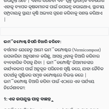
ଉପଯୁକ୍ତ ଅଟେ | ଏହାର ସରଳତା ଏବଂ ସ୍ୱଳ୍ପ ପ୍ରାରମ୍ଭିକ ବିନିଯୋଗ
ଏହାକୁ ବ୍ୟାପକ କୃଷକମାନଙ୍କ ପାଇଁ ଉପଲବ୍ଧ କରାଇଥାଏ, ସ୍ଥାନୀୟ
ସମ୍ପ୍ରଦାୟକୁ ସ୍ଥାୟୀ କୃଷି ଅଭ୍ୟାସ ଗ୍ରହଣ କରିବାକୁ ସଶକ୍ତ କରିଥାଏ
|
ଭର୍ମିକମ୍ପୋଷ୍ଟ କିପରି ତିଆରି କରିବେ:
ବର୍ତ୍ତମାନ ଯେହେତୁ ଆମେ ଭର୍ମିକମ୍ପୋଷ୍ଟର (Vermicompost)
ଉପକାରିତା ଅନୁସନ୍ଧାନ କରିଛୁ, ଆସନ୍ତୁ ଏହାକୁ ତିଆରି କରିବାର
ବ୍ୟବହାରିକ ଦିଗକୁ ଯିବା | ଭର୍ମିକମ୍ପୋଷ୍ଟିଂ ଜିଆମାନଙ୍କର
କାର୍ଯ୍ୟକଳାପ ପାଇଁ ଅନୁକୂଳ ପରିବେଶ ସୃଷ୍ଟି କରେ, ଯାହା ଜୈବିକ
ପଦାର୍ଥକୁ ପୁଷ୍ଟିକର ସମୃଦ୍ଧ କମ୍ପୋଷ୍ଟରେ ବିଭକ୍ତ କରେ |
ଭର୍ମିକମ୍ପୋଷ୍ଟ ତିଆରି କରିବା ପାଇଁ ଏଠାରେ ଏକ ପର୍ଯ୍ୟାୟ
ନିର୍ଦ୍ଦେଶାବଳୀ:
1: ଏକ ଉପଯୁକ୍ତ ପାତ୍ର ବାଛନ୍ତୁ