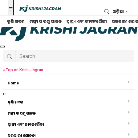
ଓଡ଼ିଆ
କୃଷି ଖବର
ମତ୍ସ୍ୟ ଓ ପଶୁ ପାଳନ
ସ୍ୱାସ୍ଥ୍ୟ ଏବଂ ଜୀବନଶୈଳୀ
ସରକାରୀ ଯୋଜ
#Top on Krishi Jagran
Home
o
କୃଷି ଖବର
ମତ୍ସ୍ୟ ଓ ପଶୁ ପାଳନ
ସ୍ୱାସ୍ଥ୍ୟ ଏବଂ ଜୀବନଶୈଳୀ
କୃଷି ବିଶ୍ବକୋଷ
ସରକାରୀ ଯୋଜନା