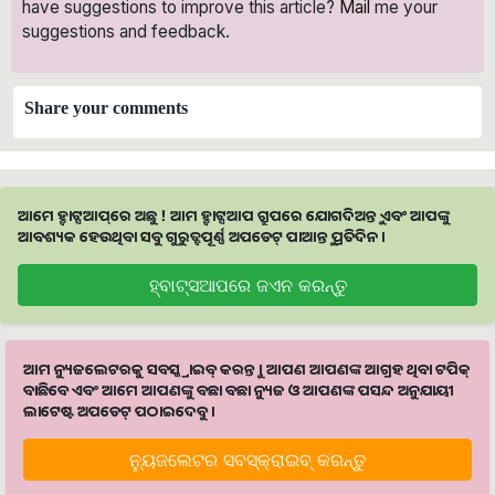
have suggestions to improve this article?
Mail
me your
suggestions and feedback.
Share your comments
ଆମେ ହ୍ବାଟ୍ସଆପ୍‌ରେ ଅଛୁ ! ଆମ ହ୍ବାଟ୍ସଆପ ଗ୍ରୁପରେ ଯୋଗଦିଅନ୍ତୁ ଏବଂ ଆପଙ୍କୁ
ଆବଶ୍ୟକ ହେଉଥିବା ସବୁ ଗୁରୁତ୍ବପୂର୍ଣ୍ଣ ଅପଡେଟ୍‌ ପାଆନ୍ତୁ ପ୍ରତିଦିନ ।
ହ୍ବାଟ୍ସଆପରେ ଜଏନ କରନ୍ତୁ
ଆମ ନ୍ୟୁଜଲେଟରକୁ ସବସ୍କ୍ରାଇବ୍ କରନ୍ତୁ । ଆପଣ ଆପଣଙ୍କ ଆଗ୍ରହ ଥିବା ଟପିକ୍‌
ବାଛିବେ ଏବଂ ଆମେ ଆପଣଙ୍କୁ ବଛା ବଛା ନ୍ୟୁଜ ଓ ଆପଣଙ୍କ ପସନ୍ଦ ଅନୁଯାୟୀ
ଲାଟେଷ୍ଟ ଅପଡେଟ୍‌ ପଠାଇଦେବୁ ।
ନ୍ୟୁଜଲେଟର ସବସ୍କ୍ରାଇବ୍‌ କରନ୍ତୁ