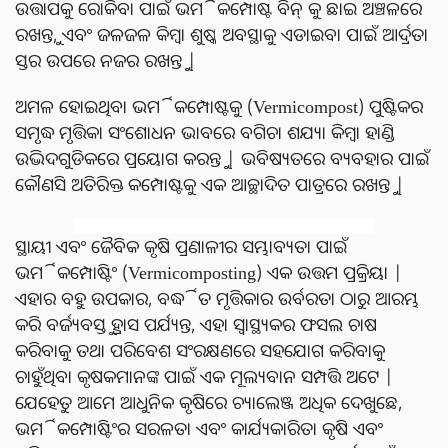
ଉତ୍ତାପକୁ ରୋକିବା ପାଇଁ ଭର୍ମିକମ୍ପୋଷ୍ଟ ବିନ୍ କୁ ଛାଇ ଅଞ୍ଚଳରେ
ରଖନ୍ତୁ, ଏବଂ ଜଳଜଳ କିମ୍ବା ଶୁଷ୍କ ଅବସ୍ଥାକୁ ଏଡାଇବା ପାଇଁ ଆର୍ଦ୍ରତା
ସ୍ତର ଉପରେ ନଜର ରଖନ୍ତୁ |
ଅମଳ ହୋଇଥିବା ଭର୍ମିକମ୍ପୋଷ୍ଟକୁ (Vermicompost) ପୁଷ୍ଟିକର
ସମୃଦ୍ଧ ମୃତ୍ତିକା ସଂଶୋଧନ ଭାବରେ ବଗିଚା ଶଯ୍ୟା କିମ୍ବା ହାଣ୍ଡି
ଉଦ୍ଭିଦଗୁଡିକରେ ପ୍ରୟୋଗ କରନ୍ତୁ | ଭବିଷ୍ୟତରେ ବ୍ୟବହାର ପାଇଁ
କୌଣସି ଅତିରିକ୍ତ କମ୍ପୋଷ୍ଟକୁ ଏକ ଆଚ୍ଛାଦିତ ପାତ୍ରରେ ରଖନ୍ତୁ |
ସ୍ଥାୟୀ ଏବଂ ଜୈବିକ କୃଷି ପ୍ରଣାଳୀର ସମ୍ଭାବ୍ୟତା ପାଇଁ
ଭର୍ମିକମ୍ପୋଷ୍ଟିଂ (Vermicomposting) ଏକ ଉତ୍ତମ ପ୍ରକ୍ରିୟା |
ଏହାର ବହୁ ଉପକାର, ବର୍ଦ୍ଧିତ ମୃତ୍ତିକାର ଉର୍ବରତା ଠାରୁ ଆରମ୍ଭ
କରି ବର୍ଜ୍ୟବସ୍ତୁ ହ୍ରାସ ପର୍ଯ୍ୟନ୍ତ, ଏହା ସ୍ୱାସ୍ଥ୍ୟକର ଫସଲ ଚାଷ
କରିବାକୁ ତଥା ପରିବେଶ ସଂରକ୍ଷଣରେ ସହଯୋଗ କରିବାକୁ
ଚାହୁଁଥିବା କୃଷକମାନଙ୍କ ପାଇଁ ଏକ ମୂଲ୍ୟବାନ ସମ୍ପତ୍ତି ଅଟେ |
ଯେହେତୁ ଆମେ ଆଧୁନିକ କୃଷିରେ ଚ୍ୟାଲେଞ୍ଜ ଅଧିକ ଦେଖୁଛେ,
ଭର୍ମିକମ୍ପୋଷ୍ଟିଂର ସରଳତା ଏବଂ କାର୍ଯ୍ୟକାରିତା କୃଷି ଏବଂ