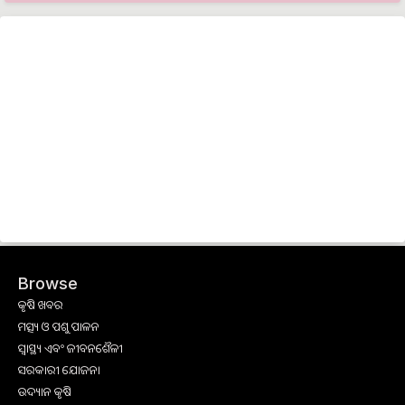
Browse
କୃଷି ଖବର
ମତ୍ସ୍ୟ ଓ ପଶୁ ପାଳନ
ସ୍ୱାସ୍ଥ୍ୟ ଏବଂ ଜୀବନଶୈଳୀ
ସରକାରୀ ଯୋଜନା
ଉଦ୍ୟାନ କୃଷି