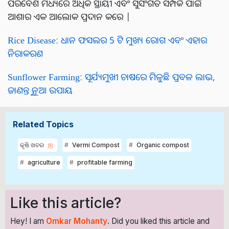
ପରିବେଶ ମଧ୍ୟରେ ଅଧିକ ସ୍ଥାୟୀ ଏବଂ ସୁସଂଗତ ସମ୍ପର୍କ ପାଇଁ
ଆଶାର ଏକ ଆଲୋକ ପ୍ରଦାନ କରେ |
Rice Disease: ଧାନ ଫସଲର 5 ଟି ମୁଖ୍ୟ ରୋଗ ଏବଂ ଏହାର
ନିରାକରଣ
Sunflower Farming: ସୂର୍ଯ୍ୟମୁଖୀ ଚାଷରେ ମିଳୁଛି ପ୍ରବଳ ଲାଭ,
ଜାଣନ୍ତୁ ନୂଆ ଉପାୟ
Related Topics
କୃଷି ଖବର
Vermi Compost
Organic compost
agriculture
profitable farming
Like this article?
Hey! I am
Omkar Mohanty
. Did you liked this article and