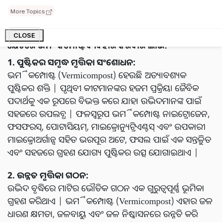
ପାଇଁ ଏକ ପର୍ଯ୍ୟାୟ ଗାଇଡ୍ ପ୍ରଦାନ କରି ଭର୍ମିକମ୍ପୋଷ୍ଟ ତିଆରି
More Topics
କରିବାର କଳା ସମ୍ପର୍କରେ ଆପଣଙ୍କୁ ଜଣାଇବୁ |
CLOSE
କ୍ଷେତରେ ଭର୍ମିକମ୍ପୋଷ୍ଟ ବ୍ୟବହାର କରିବାର ଲାଭ:
1. ପୁଷ୍ଟିକର ସମୃଦ୍ଧ ମୃତ୍ତିକା ସଂଶୋଧନ:
ଭର୍ମିକମ୍ପୋଷ୍ଟ (Vermicompost) ହେଉଛି ଅତ୍ୟାବଶ୍ୟକ
ପୁଷ୍ଟିକର ଶକ୍ତି | ପୃଥିବୀ କୀଟମାନଙ୍କର ହଜମ ପ୍ରକ୍ରିୟା ଜୈବିକ
ପଦାର୍ଥକୁ ଏକ ରୂପରେ ବିଭକ୍ତ କରେ ଯାହା ଉଦ୍ଭିଦମାନଙ୍କ ପାଇଁ
ସହଜରେ ଉପଲବ୍ଧ | ଫଳସ୍ୱରୂପ ଭର୍ମିକମ୍ପୋଷ୍ଟ ନାଇଟ୍ରୋଜେନ,
ଫସଫରସ୍, ପୋଟାସିୟମ୍, ମାଇକ୍ରୋନ୍ୟୁଟ୍ରିଏଣ୍ଟସ୍ ଏବଂ ଉପକାରୀ
ମାଇକ୍ରୋଅର୍ଗାନ୍ସ ସହିତ ଭରପୂର ଅଟେ, ଫସଲ ପାଇଁ ଏକ ସନ୍ତୁଳିତ
ଏବଂ ସହଜରେ ଗ୍ରହଣ ଯୋଗ୍ୟ ପୁଷ୍ଟିକର ଉତ୍ସ ଯୋଗାଇଥାଏ |
2. ଉନ୍ନତ ମୃତ୍ତିକା ଗଠନ:
ଉଦ୍ଭିଦ ବୃଦ୍ଧିରେ ମାଟିର ଭୌତିକ ଗଠନ ଏକ ଗୁରୁତ୍ୱପୂର୍ଣ୍ଣ ଭୂମିକା
ଗ୍ରହଣ କରିଥାଏ | ଭର୍ମିକମ୍ପୋଷ୍ଟ (Vermicompost) ଏହାର ଜଳ
ଧାରଣ କ୍ଷମତା, ଜଳବାୟୁ ଏବଂ ଜଳ ନିଷ୍କାସନରେ ଉନ୍ନତି କରି