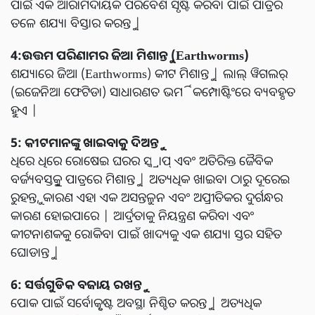
ପାଇଁ ଏକ ଆରାମଦାୟକ ପରିବେଶ ସୃଷ୍ଟି କରିବା ପାଇଁ ପାତ୍ରର
ତଳେ ଶଯ୍ୟା ବିସ୍ତାର କରନ୍ତୁ |
4:ଉତ୍ତମ ପରିଣାମର ଜିଆ ମିଶାନ୍ତୁ (Earthworms)
ଶଯ୍ୟାରେ ଜିଆ (Earthworms) କୀଟ ମିଶାନ୍ତୁ | ଲାଲ୍ ୱିଗଲର୍
(ଇଜେନିଆ ଫେଟିଡା) ସାଧାରଣତ ଭର୍ମିକମ୍ପୋଷ୍ଟିଂରେ ବ୍ୟବହୃତ
ହୁଏ |
5: କୀଟମାନଙ୍କୁ ଖାଇବାକୁ ଦିଅନ୍ତୁ
ଧିରେ ଧିରେ ରୋଷେଇ ଘରର ସ୍କ୍ରାପ୍ ଏବଂ ଅତିରିକ୍ତ ଜୈବିକ
ବର୍ଜ୍ୟବସ୍ତୁକୁ ପାତ୍ରରେ ମିଶାନ୍ତୁ | ଅତ୍ୟଧିକ ଖାଇବା ଠାରୁ ଦୂରେଇ
ରୁହନ୍ତୁ, କାରଣ ଏହା ଏକ ଅସନ୍ତୁଳନ ଏବଂ ଅପ୍ରୀତିକର ଦୁର୍ଗନ୍ଧର
କାରଣ ହୋଇପାରେ | ଆର୍ଦ୍ରତାକୁ ନିୟନ୍ତ୍ରଣ କରିବା ଏବଂ
କୀଟନାଶକକୁ ରୋକିବା ପାଇଁ ଖାଦ୍ୟକୁ ଏକ ଶଯ୍ୟା ସ୍ତର ସହିତ
ଘୋଡାନ୍ତୁ |
6: ସର୍ତ୍ତଗୁଡିକ ବଜାୟ ରଖନ୍ତୁ
ପୋକ ପାଇଁ ସର୍ବୋତ୍କୃଷ୍ଟ ଅବସ୍ଥା ନିଶ୍ଚିତ କରନ୍ତୁ | ଅତ୍ୟଧିକ