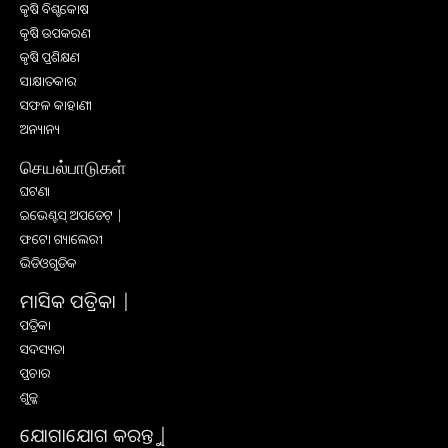
କୃଷି ବିଶ୍ବକୋଷ
କୃଷି ଉପକରଣ
କୃଷି ପ୍ରଶିକ୍ଷଣ
ସାକ୍ଷାତକାର
ସଫଳ କାହାଣୀ
ଅନ୍ୟାନ୍ୟ
செயல்பாடுகள்
ଘଟଣା
ଇଭେଣ୍ଟସ୍ ଅପଡେଟ୍ |
ଫଟୋ ଗ୍ୟାଲେରୀ
ଭିଡିଓଗୁଡିକ
ମାସିକ ପତ୍ରିକା |
ପତ୍ରିକା
ସଦସ୍ୟତା
ପ୍ରଚାର
ଶୁଳ୍କ
ଯୋଗାଯୋଗ କରନ୍ତୁ |