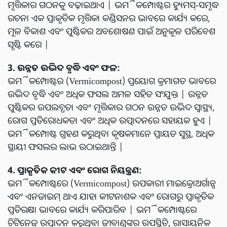
ମୃତ୍ତିକାର ଗଠନକୁ ବଢ଼ାଇଥାଏ | ଭର୍ମିକମ୍ପୋଷ୍ଟର ହ୍ୟୁମସ୍-ସମୃଦ୍ଧ
ରଚନା ଏକ ପ୍ରାକୃତିକ ମୃତ୍ତିକା କଣ୍ଡିସନର ଭାବରେ କାର୍ଯ୍ୟ କରେ,
ମୂଳ ବିକାଶ ଏବଂ ପୁଷ୍ଟିକର ଅବଶୋଷଣ ପାଇଁ ଅନୁକୂଳ ପରିବେଶ
ସୃଷ୍ଟି କରେ |
3. ଉନ୍ନତ ଉଦ୍ଭିଦ ବୃଦ୍ଧି ଏବଂ ଫଳ:
ଭର୍ମିକମ୍ପୋଷ୍ଟର (Vermicompost) ପ୍ରୟୋଗ କ୍ରମାଗତ ଭାବରେ
ଉଦ୍ଭିଦ ବୃଦ୍ଧି ଏବଂ ଅଧିକ ଫସଲ ଅମଳ ସହିତ ସଂଯୁକ୍ତ | ଉନ୍ନତ
ପୁଷ୍ଟିକର ଉପଲବ୍ଧତା ଏବଂ ମୃତ୍ତିକାର ଗଠନ ଉନ୍ନତ ଉଦ୍ଭିଦ ସ୍ୱାସ୍ଥ୍ୟ,
ରୋଗ ପ୍ରତିରୋଧକତା ଏବଂ ଅଧିକ ଉତ୍ପାଦନରେ ସହାୟକ ହୁଏ |
ଭର୍ମିକମ୍ପୋଷ୍ଟ ଗ୍ରହଣ କରୁଥିବା କୃଷକମାନେ ପ୍ରାୟତ ସୁସ୍ଥ, ଅଧିକ
ସ୍ଥାୟୀ ଫସଲର ଲାଭ ଉଠାଇଥାନ୍ତି |
4. ପ୍ରାକୃତିକ କୀଟ ଏବଂ ରୋଗ ନିୟନ୍ତ୍ରଣ:
ଭର୍ମିକମ୍ପୋଷ୍ଟରେ (Vermicompost) ଉପକାରୀ ମାଇକ୍ରୋଅର୍ଗାନ୍ସ
ଏବଂ ଏନଜାଇମ୍ ଥାଏ ଯାହା କୀଟନାଶକ ଏବଂ ରୋଗରୁ ପ୍ରାକୃତିକ
ପ୍ରତିରକ୍ଷା ଭାବରେ କାର୍ଯ୍ୟ କରିପାରିବ | ଭର୍ମିକମ୍ପୋଷ୍ଟରେ
ଚିଟିନେଜ୍ ଉତ୍ପାଦନ କରୁଥିବା ଜୀବାଣୁଙ୍କର ଉପସ୍ଥିତି, ରାସାୟନିକ