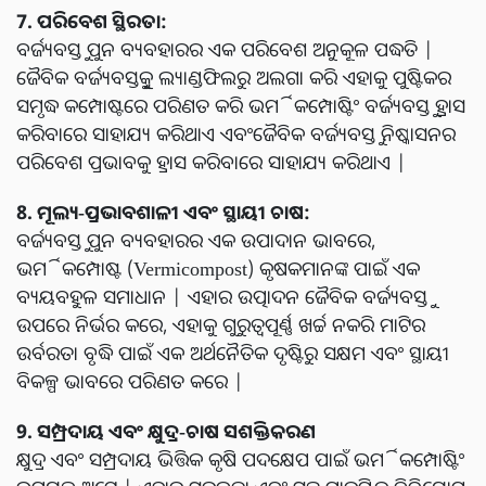
7. ପରିବେଶ ସ୍ଥିରତା:
ବର୍ଜ୍ୟବସ୍ତୁ ପୁନ ବ୍ୟବହାରର ଏକ ପରିବେଶ ଅନୁକୂଳ ପଦ୍ଧତି |
ଜୈବିକ ବର୍ଜ୍ୟବସ୍ତୁକୁ ଲ୍ୟାଣ୍ଡଫିଲରୁ ଅଲଗା କରି ଏହାକୁ ପୁଷ୍ଟିକର
ସମୃଦ୍ଧ କମ୍ପୋଷ୍ଟରେ ପରିଣତ କରି ଭର୍ମିକମ୍ପୋଷ୍ଟିଂ ବର୍ଜ୍ୟବସ୍ତୁ ହ୍ରାସ
କରିବାରେ ସାହାଯ୍ୟ କରିଥାଏ ଏବଂଜୈବିକ ବର୍ଜ୍ୟବସ୍ତୁ ନିଷ୍କାସନର
ପରିବେଶ ପ୍ରଭାବକୁ ହ୍ରାସ କରିବାରେ ସାହାଯ୍ୟ କରିଥାଏ |
8. ମୂଲ୍ୟ-ପ୍ରଭାବଶାଳୀ ଏବଂ ସ୍ଥାୟୀ ଚାଷ:
ବର୍ଜ୍ୟବସ୍ତୁ ପୁନ ବ୍ୟବହାରର ଏକ ଉପାଦାନ ଭାବରେ,
ଭର୍ମିକମ୍ପୋଷ୍ଟ (Vermicompost) କୃଷକମାନଙ୍କ ପାଇଁ ଏକ
ବ୍ୟୟବହୁଳ ସମାଧାନ | ଏହାର ଉତ୍ପାଦନ ଜୈବିକ ବର୍ଜ୍ୟବସ୍ତୁ
ଉପରେ ନିର୍ଭର କରେ, ଏହାକୁ ଗୁରୁତ୍ୱପୂର୍ଣ୍ଣ ଖର୍ଚ୍ଚ ନକରି ମାଟିର
ଉର୍ବରତା ବୃଦ୍ଧି ପାଇଁ ଏକ ଅର୍ଥନୈତିକ ଦୃଷ୍ଟିରୁ ସକ୍ଷମ ଏବଂ ସ୍ଥାୟୀ
ବିକଳ୍ପ ଭାବରେ ପରିଣତ କରେ |
9. ସମ୍ପ୍ରଦାୟ ଏବଂ କ୍ଷୁଦ୍ର-ଚାଷ ସଶକ୍ତିକରଣ
କ୍ଷୁଦ୍ର ଏବଂ ସମ୍ପ୍ରଦାୟ ଭିତ୍ତିକ କୃଷି ପଦକ୍ଷେପ ପାଇଁ ଭର୍ମିକମ୍ପୋଷ୍ଟିଂ