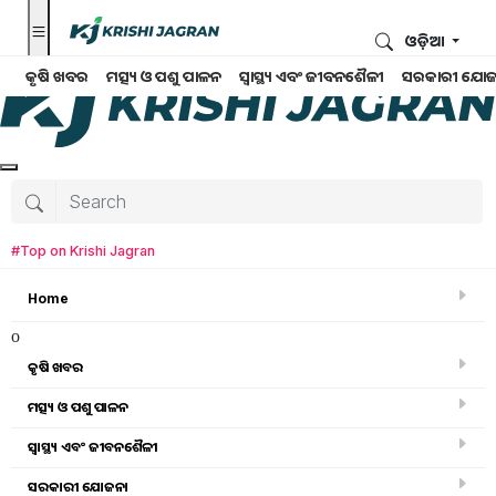
ଓଡ଼ିଆ
କୃଷି ଖବର
ମତ୍ସ୍ୟ ଓ ପଶୁ ପାଳନ
ସ୍ୱାସ୍ଥ୍ୟ ଏବଂ ଜୀବନଶୈଳୀ
ସରକାରୀ ଯୋଜ
#Top on Krishi Jagran
Home
o
କୃଷି ଖବର
ମତ୍ସ୍ୟ ଓ ପଶୁ ପାଳନ
ସ୍ୱାସ୍ଥ୍ୟ ଏବଂ ଜୀବନଶୈଳୀ
କୃଷି ବିଶ୍ବକୋଷ
ସରକାରୀ ଯୋଜନା