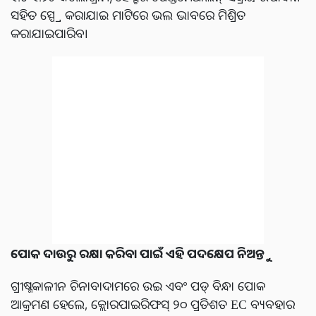
ସହିତ ସ୍ପ୍ରେ କରାଯାଇ ମାଟିରେ ଭଲ ଭାବରେ ମିଶ୍ରିତ
କରାଯାଇପାରିବ।
ପୋକ ଦାଉରୁ ରକ୍ଷା କରିବା ପାଇଁ ଏହି ପଦକ୍ଷେପ ନିଅନ୍ତୁ
ଗ୍ରୀଷ୍ମକାଳୀନ ଚିନାବାଦାମରେ ଉଇ ଏବଂ ପଡ୍ ବିନ୍ଧା ପୋକ
ଆକ୍ରମଣ ହେଲେ, କ୍ଲୋରପାଇରିଫସ୍ ୨୦ ପ୍ରତିଶତ EC ବ୍ୟବହାର