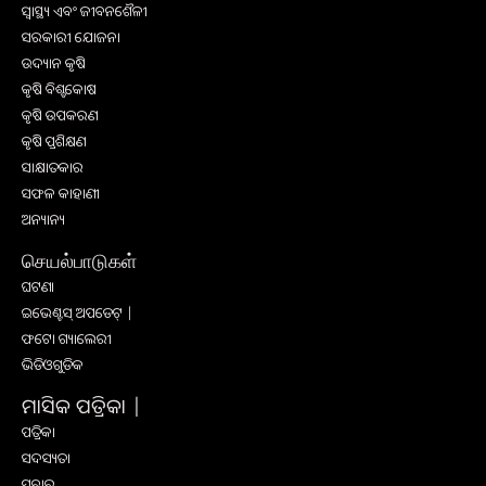
ସ୍ୱାସ୍ଥ୍ୟ ଏବଂ ଜୀବନଶୈଳୀ
ସରକାରୀ ଯୋଜନା
ଉଦ୍ୟାନ କୃଷି
କୃଷି ବିଶ୍ବକୋଷ
କୃଷି ଉପକରଣ
କୃଷି ପ୍ରଶିକ୍ଷଣ
ସାକ୍ଷାତକାର
ସଫଳ କାହାଣୀ
ଅନ୍ୟାନ୍ୟ
செயல்பாடுகள்
ଘଟଣା
ଇଭେଣ୍ଟସ୍ ଅପଡେଟ୍ |
ଫଟୋ ଗ୍ୟାଲେରୀ
ଭିଡିଓଗୁଡିକ
ମାସିକ ପତ୍ରିକା |
ପତ୍ରିକା
ସଦସ୍ୟତା
ପ୍ରଚାର