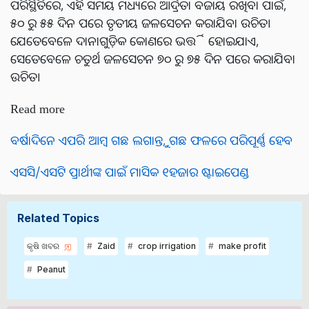
ପରିସ୍ଥିତିରେ, ଏହି ସମୟ ମଧ୍ୟରେ ଆର୍ଦ୍ରତା ବଜାୟ ରଖିବା ପାଇଁ,
୫୦ ରୁ ୫୫ ଦିନ ପରେ ତୃତୀୟ ଜଳସେଚନ କରାଯିବା ଉଚିତ।
ଯେତେବେଳେ ଦାନାଗୁଡ଼ିକ କୋଣରେ ଭର୍ତ୍ତି ହୋଇଯାଏ,
ସେତେବେଳେ ଚତୁର୍ଥ ଜଳସେଚନ ୭୦ ରୁ ୭୫ ଦିନ ପରେ କରାଯିବା
ଉଚିତ।
Read more
ବର୍ଷାଦିନେ ଏପରି ଆମ୍ବ ଗଛ ଲଗାନ୍ତୁ, ଗଛ ଫଳରେ ପରିପୂର୍ଣ୍ଣ ହେବ
ଏସସି/ଏସଟି ପ୍ରାର୍ଥୀଙ୍କ ପାଇଁ ମାସିକ ୧ହଜାର ଷ୍ଟାଇପେଣ୍ଡ
Related Topics
କୃଷି ଖବର
Zaid
crop irrigation
make profit
Peanut