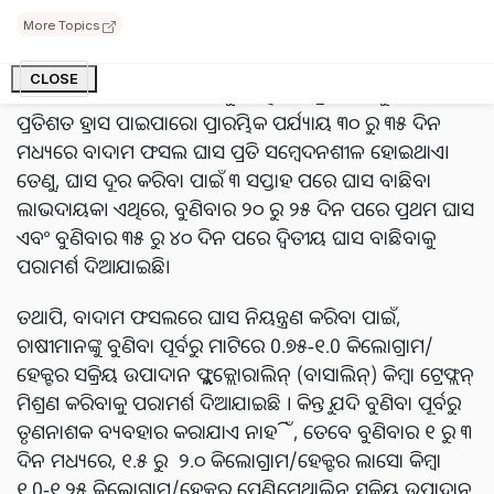
More Topics
ଘାସ ୪୫% ଅମଳ ହ୍ରାସ କରିପାରେ
CLOSE
ବାଦାମ ଫସଲରେ ଘାସ ଯୋଗୁଁ, ଉତ୍ପାଦନ ପ୍ରାୟ ୪୦ ରୁ ୪୫
ପ୍ରତିଶତ ହ୍ରାସ ପାଇପାରେ। ପ୍ରାରମ୍ଭିକ ପର୍ଯ୍ୟାୟ ୩୦ ରୁ ୩୫ ଦିନ
ମଧ୍ୟରେ ବାଦାମ ଫସଲ ଘାସ ପ୍ରତି ସମ୍ବେଦନଶୀଳ ହୋଇଥାଏ।
ତେଣୁ, ଘାସ ଦୂର କରିବା ପାଇଁ ୩ ସପ୍ତାହ ପରେ ଘାସ ବାଛିବା
ଲାଭଦାୟକ। ଏଥିରେ, ବୁଣିବାର ୨୦ ରୁ ୨୫ ଦିନ ପରେ ପ୍ରଥମ ଘାସ
ଏବଂ ବୁଣିବାର ୩୫ ରୁ ୪୦ ଦିନ ପରେ ଦ୍ୱିତୀୟ ଘାସ ବାଛିବାକୁ
ପରାମର୍ଶ ଦିଆଯାଇଛି।
ତଥାପି, ବାଦାମ ଫସଲରେ ଘାସ ନିୟନ୍ତ୍ରଣ କରିବା ପାଇଁ,
ଚାଷୀମାନଙ୍କୁ ବୁଣିବା ପୂର୍ବରୁ ମାଟିରେ 0.୭୫-୧.0 କିଲୋଗ୍ରାମ/
ହେକ୍ଟର ସକ୍ରିୟ ଉପାଦାନ ଫ୍ଲୁକ୍ଲୋରାଲିନ୍ (ବାସାଲିନ୍) କିମ୍ବା ଟ୍ରେଫ୍ଲନ୍
ମିଶ୍ରଣ କରିବାକୁ ପରାମର୍ଶ ଦିଆଯାଇଛି । କିନ୍ତୁ ଯଦି ବୁଣିବା ପୂର୍ବରୁ
ତୃଣନାଶକ ବ୍ୟବହାର କରାଯାଏ ନାହିଁ, ତେବେ ବୁଣିବାର ୧ ରୁ ୩
ଦିନ ମଧ୍ୟରେ, ୧.୫ ରୁ ୨.୦ କିଲୋଗ୍ରାମ/ହେକ୍ଟର ଲାସୋ କିମ୍ବା
୧.0-୧.୨୫ କିଲୋଗ୍ରାମ/ହେକ୍ଟର ପେଣ୍ଡିମେଥାଲିନ୍ ସକ୍ରିୟ ଉପାଦାନ