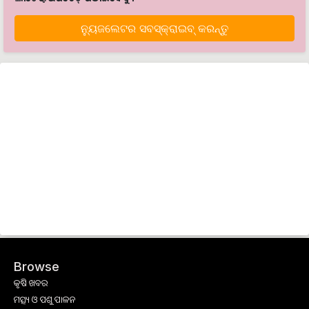
ନ୍ୟୁଜଲେଟର ସବସ୍କ୍ରାଇବ୍‌ କରନ୍ତୁ
Browse
କୃଷି ଖବର
ମତ୍ସ୍ୟ ଓ ପଶୁ ପାଳନ