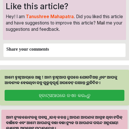
Like this article?
Hey! I am
Tanushree Mahapatra
. Did you liked this article
and have suggestions to improve this article?
Mail
me your
suggestions and feedback.
Share your comments
ଆମେ ହ୍ବାଟ୍ସଆପ୍‌ରେ ଅଛୁ ! ଆମ ହ୍ବାଟ୍ସଆପ ଗ୍ରୁପରେ ଯୋଗଦିଅନ୍ତୁ ଏବଂ ଆପଙ୍କୁ
ଆବଶ୍ୟକ ହେଉଥିବା ସବୁ ଗୁରୁତ୍ବପୂର୍ଣ୍ଣ ଅପଡେଟ୍‌ ପାଆନ୍ତୁ ପ୍ରତିଦିନ ।
ହ୍ବାଟ୍ସଆପରେ ଜଏନ କରନ୍ତୁ
ଆମ ନ୍ୟୁଜଲେଟରକୁ ସବସ୍କ୍ରାଇବ୍ କରନ୍ତୁ । ଆପଣ ଆପଣଙ୍କ ଆଗ୍ରହ ଥିବା ଟପିକ୍‌
ବାଛିବେ ଏବଂ ଆମେ ଆପଣଙ୍କୁ ବଛା ବଛା ନ୍ୟୁଜ ଓ ଆପଣଙ୍କ ପସନ୍ଦ ଅନୁଯାୟୀ
ଲାଟେଷ୍ଟ ଅପଡେଟ୍‌ ପଠାଇଦେବୁ ।