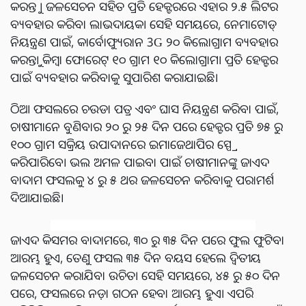
କରନ୍ତୁ । ଜଳସେଚନ ସହିତ ପ୍ରତି ହେକ୍ଟରରେ ଏହାର ୨.୫ ଲିଟର
ବ୍ୟବହାର କରିବା ଲାଭଦାୟକ। ସେହି ସମୟରେ, ନେମାଟୋଡ୍
ନିୟନ୍ତ୍ରଣ ପାଇଁ, କାର୍ବୋଫ୍ୟୁରାନ 3G ୨୦ କିଲୋଗ୍ରାମ ବ୍ୟବହାର
କରନ୍ତୁ। କିମ୍ବା ଫୋରେଟ୍ ୧୦ ଗ୍ରାମ ୧୦ କିଲୋଗ୍ରାମ। ପ୍ରତି ହେକ୍ଟର
ପାଇଁ ବ୍ୟବହାର କରିବାକୁ ସୁପାରିଶ କରାଯାଇଛି।
ଠିଆ ଫସଲରେ ଚଉଡା ପତ୍ର ଏବଂ ଘାସ ନିୟନ୍ତ୍ରଣ କରିବା ପାଇଁ,
ଚାଷୀମାନେ ବୁଣିବାର ୨୦ ରୁ ୨୫ ଦିନ ପରେ ହେକ୍ଟର ପ୍ରତି ୭୫ ରୁ
୧୦୦ ଗ୍ରାମ ସକ୍ରିୟ ଉପାଦାନରେ ଇମାଜେଥାପିର ସ୍ପ୍ରେ
କରିପାରିବେ। ଭଲ ଅମଳ ପାଇବା ପାଇଁ ଚାଷୀମାନଙ୍କୁ ଜାଏଦ
ବାଦାମ ଫସଲକୁ ୪ ରୁ ୫ ଥର ଜଳସେଚନ କରିବାକୁ ପରାମର୍ଶ
ଦିଆଯାଇଛି।
ଜାଏଦ କିସମର ବାଦାମରେ, ୩୦ ରୁ ୩୫ ଦିନ ପରେ ଫୁଲ ଫୁଟିବା
ଆରମ୍ଭ ହୁଏ, ତେଣୁ ଫସଲ ୩୫ ଦିନ ବୟସ ହେଲେ ଦ୍ୱିତୀୟ
ଜଳସେଚନ କରାଯିବା ଉଚିତ। ସେହି ସମୟରେ, ୪୫ ରୁ ୫୦ ଦିନ
ପରେ, ଫସଲରେ ନଡ଼ା ଗଠନ ହେବା ଆରମ୍ଭ ହୁଏ। ଏପରି