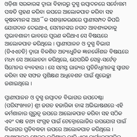
ଓଡ଼ିଶା ସରକାରଙ୍କ ଦ୍ୱାରା ବିହାରରୁ ଦୁଗ୍ଧ ଉତ୍ପାଦନରେ ସର୍ବୋତ୍ତମ
ପଦ୍ଧତି ଗ୍ରହଣ କରିବା ଉପରେ ଆଲୋକପାତ କରିବା ସହ
କୃଷକମାନଙ୍କ ଆର୍ଥିକ ସଶକ୍ତୀକରଣରେ ପ୍ରାଣୀସମ୍ପଦ କିପରି
ଯୋଗଦାନ ଦେଇଥାଏ, ସେମାନଙ୍କର ନଗଦ ଆବଶ୍ୟକତାକୁ
ପ୍ରଭାବଶାଳୀ ଭାବରେ ପୂରଣ କରିଥାଏ ସେ ବିଷୟରେ
ଆଲୋକପାତ କରିଥିଲେ । ପ୍ରାଣୀପାଳନ ଓ ଦୁଗ୍ଧ ବିଭାଗ
(ଡିଏଏଚଡି) ଦ୍ୱାରା ବିକଶିତ ଅତ୍ୟାଧୁନିକ ଜ୍ଞାନକୌଶଳ ବିଷୟରେ
ମଧ୍ୟ ସେ ଆଲୋଚନା କରିଥିଲେ, ଯେପରିକି ସେକ୍ସ-ସର୍ଟେଡ୍
ସିମେନର ବ୍ୟବହାର । ସେ ସମସ୍ତ ରାଜ୍ୟର ପ୍ରତିନିଧିମାନଙ୍କୁ ସ୍ୱାଗତ
କରିବା ସହ ସଫଳ ପ୍ରଶିକ୍ଷଣ ଅଧିବେଶନ ପାଇଁ ଶୁଭେଚ୍ଛା
ଜଣାଇଥିଲେ ।
ପ୍ରାଣୀପାଳନ ଓ ଦୁଗ୍ଧ ଉତ୍ପାଦନ ବିଭାଗର ଉପଦେଷ୍ଟା
(ପରିସଂଖ୍ୟାନ) ଶ୍ରୀ ଜଗତ ହଜାରିକା ତାଙ୍କ ଅଭିଭାଷଣରେ ଏହି
କର୍ମଶାଳାର ଗୁରୁତ୍ୱ ଉପରେ ଆଲୋକପାତ କରିବା ସହ ସଠିକ
ଏବଂ ଦକ୍ଷ ତଥ୍ୟ ସଂଗ୍ରହ ପାଇଁ ଟେକ୍ନୋଲୋଜିର ଉପଯୋଗ ପାଇଁ
ବିଭାଗର ପ୍ରତିବଦ୍ଧତା ଉପରେ ଆଲୋକପାତ କରିଥିଲେ ।
ପ୍ରାଣୀପାଳନ କ୍ଷେତ୍ରର ଭବିଷ୍ୟତ ନୀତି ଏବଂ କାର୍ଯ୍ୟକ୍ରମଗୁଡ଼ିକୁ