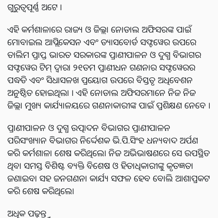
ଗୁରୁତ୍ୱପୂର୍ଣ୍ଣ ଅଟେ ।
ଏହି କର୍ମଶାଳାରେ ରାଜ୍ୟ ଓ ଜିଲ୍ଲା ନୋଡାଲ ଅଫିସରଙ୍କ ପାଇଁ
ମୋବାଇଲ ଆପ୍ଲିକେସନ ଏବଂ ଡ୍ୟାସବୋର୍ଡ ସଫ୍ଟୱେର ଉପରେ
ତାଲିମ ପ୍ରାପ୍ତ ଭାରତ ସରକାରଙ୍କ ପ୍ରାଣୀପାଳନ ଓ ଦୁଗ୍ଧ ବିଭାଗର
ସଫ୍ଟୱେର ଟିମ୍ ଦ୍ୱାରା ୨୧ତମ ପ୍ରାଣୀଧନ ଗଣନାର ସଫ୍ଟୱେରର
ପଦ୍ଧତି ଏବଂ ସିଧାସଳଖ ପ୍ରୟୋଗ ଉପରେ ବିସ୍ତୃତ ଅଧିବେଶନ
ଅନୁଷ୍ଠିତ ହୋଇଥିଲା । ଏହି ନୋଡାଲ ଅଫିସରମାନେ ନିଜ ନିଜ
ଜିଲ୍ଲା ମୁଖ୍ୟ କାର୍ଯ୍ୟାଳୟରେ ଗଣନାକାରୀଙ୍କ ପାଇଁ ପ୍ରଶିକ୍ଷଣ ନେବେ ।
ପ୍ରାଣୀପାଳନ ଓ ଦୁଗ୍ଧ ଉତ୍ପାଦନ ବିଭାଗର ପ୍ରାଣୀପାଳନ
ପରିସଂଖ୍ୟାନ ବିଭାଗର ନିର୍ଦ୍ଦେଶକ ଭି.ପି.ସିଂହ ଧନ୍ୟବାଦ ଅର୍ପଣ
କରି କର୍ମଶାଳା ଶେଷ କରିଥିଲେ। ନିଜ ଅଭିଭାଷଣରେ ସେ ଉପସ୍ଥିତ
ଥିବା ସମସ୍ତ ବିଶିଷ୍ଟ ବ୍ୟକ୍ତି ବିଶେଷ ଓ ହିତାଧିକାରୀଙ୍କୁ କୃତଜ୍ଞତା
ଜଣାଇବା ସହ ଜନଗଣନା କାର୍ଯ୍ୟ ସଫଳ ହେବ ବୋଲି ଆଶାପ୍ରକଟ
କରି ଶେଷ କରିଥିଲେ।
ଅଧିକ ପଢ଼ନ୍ତୁ