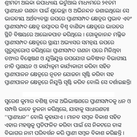
ଶ୍ରୀମତୀ ଅଲକା ଉପାଧ୍ୟାୟ ଭର୍ଚୁଆଲ ମାଧ୍ୟମରେ ୨୧ତମ
ପ୍ରାଣୀଧନ ଗଣନା ପାଇଁ ଶୁଭେଚ୍ଛା ଓ ଅଭିନନ୍ଦନ ଜଣାଇଥିଲେ। ସେ
ଭାରତୀୟ ଅର୍ଥବ୍ୟବସ୍ଥା ଉପରେ ପ୍ରାଣୀସମ୍ପଦ କ୍ଷେତ୍ରର ପ୍ରଭାବ ଏବଂ
ପ୍ରାଣୀସମ୍ପଦ କ୍ଷେତ୍ର ଉତ୍ପାଦର ବିଶ୍ୱ ବାଣିଜ୍ୟ କ୍ଷେତ୍ରରେ ଭାରତର
ସ୍ଥିତି ବିଷୟରେ ଆଲୋକପାତ କରିଥିଲେ । ଗୋକୁଳାନନ୍ଦ ମଲ୍ଲିକ
ପ୍ରାଣୀସମ୍ପଦ କ୍ଷେତ୍ରରେ ସ୍ଥାୟୀ ଅଭ୍ୟାସର ସମନ୍ୱୟ ଉପରେ
ଗୁରୁତ୍ୱାରୋପ କରିଥିଲେ। ପ୍ରାଣୀସମ୍ପଦ ଗଣନା ପରେ ମିଳିଥିବା
ତଥ୍ୟର ବିଶ୍ଳେଷଣ ଓ ଯୁକ୍ତିଯୁକ୍ତ ଉପଯୋଗ ଭବିଷ୍ୟତ ବିଭାଗୀୟ
ନୀତି ପ୍ରଣୟନ ଓ କାର୍ଯ୍ୟକ୍ରମ କାର୍ଯ୍ୟକାରୀ କରିବା ସହିତ
ପ୍ରାଣୀପାଳନ କ୍ଷେତ୍ରରେ ନୂତନ ଯୋଜନା ସୃଷ୍ଟି କରିବା ସହ
ପ୍ରାଣୀପାଳନ କ୍ଷେତ୍ରରେ ନିଯୁକ୍ତି ସୃଷ୍ଟି କରିବ ବୋଲି ସେ ଦର୍ଶାଇଛନ୍ତି।
ସୁରେଶ କୁମାର ବଶିଷ୍ଠ ତାଙ୍କ ଅଭିଭାଷଣରେ ପ୍ରାଣୀସମ୍ପଦକୁ ଧନ ଓ
ସମ୍ପତ୍ତି ଭାବେ ତୁଳନା କରିଥିଲେ, ଯାହାକୁ ସାଧାରଣତଃ
‘‘ପ୍ରାଣୀଧନ’’ ବୋଲି କୁହାଯାଏ । ମାନବ ସମ୍ବଳ ବିକାଶ ସହିତ
ଏହାର ମହତ୍ତ୍ୱକୁ ପ୍ରତିଫଳିତ କରିବା ପାଇଁ ସେ ନିକଟରେ ତାଙ୍କ
ବିଭାଗର ନାମ ପରିବର୍ତ୍ତନ କରି ପ୍ରାଣୀ ସମ୍ବଳ ବିକାଶ କରିଛନ୍ତି ।