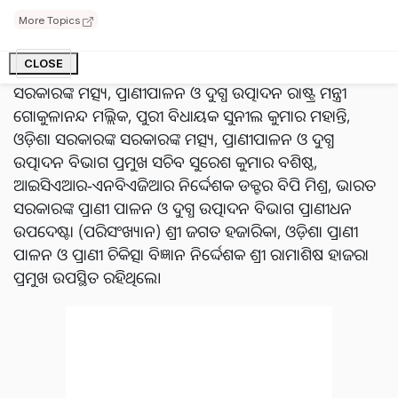
ଏହି କର୍ମଶାଳାକୁ ମୁଖ୍ୟ ଅତିଥି ଭାବେ ଭାରତ ସରକାରଙ୍କ ମତ୍ସ୍ୟ,
More Topics
ପ୍ରାଣୀପାଳନ ଓ ଦୁଗ୍ଧ ଉତ୍ପାଦନ ରାଷ୍ଟ୍ରମନ୍ତ୍ରୀ ପ୍ରଫେସର ଏସ.ପି.
CLOSE
ବାଘେଲ୍ ଉଦ୍‌ଘାଟନ କରିଛନ୍ତି । ଏହି ଅବସରରେ ଓଡ଼ିଶା
ସରକାରଙ୍କ ମତ୍ସ୍ୟ, ପ୍ରାଣୀପାଳନ ଓ ଦୁଗ୍ଧ ଉତ୍ପାଦନ ରାଷ୍ଟ୍ର ମନ୍ତ୍ରୀ
ଗୋକୁଳାନନ୍ଦ ମଲ୍ଲିକ, ପୁରୀ ବିଧାୟକ ସୁନୀଲ କୁମାର ମହାନ୍ତି,
ଓଡ଼ିଶା ସରକାରଙ୍କ ସରକାରଙ୍କ ମତ୍ସ୍ୟ, ପ୍ରାଣୀପାଳନ ଓ ଦୁଗ୍ଧ
ଉତ୍ପାଦନ ବିଭାଗ ପ୍ରମୁଖ ସଚିବ ସୁରେଶ କୁମାର ବଶିଷ୍ଠ,
ଆଇସିଏଆର-ଏନବିଏଜିଆର ନିର୍ଦ୍ଦେଶକ ଡକ୍ଟର ବିପି ମିଶ୍ର, ଭାରତ
ସରକାରଙ୍କ ପ୍ରାଣୀ ପାଳନ ଓ ଦୁଗ୍ଧ ଉତ୍ପାଦନ ବିଭାଗ ପ୍ରାଣୀଧନ
ଉପଦେଷ୍ଟା (ପରିସଂଖ୍ୟାନ) ଶ୍ରୀ ଜଗତ ହଜାରିକା, ଓଡ଼ିଶା ପ୍ରାଣୀ
ପାଳନ ଓ ପ୍ରାଣୀ ଚିକିତ୍ସା ବିଜ୍ଞାନ ନିର୍ଦ୍ଦେଶକ ଶ୍ରୀ ରାମାଶିଷ ହାଜରା
ପ୍ରମୁଖ ଉପସ୍ଥିତ ରହିଥିଲେ।