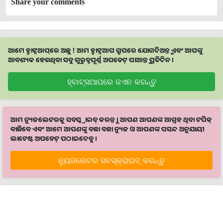
Share your comments
ଆମେ ହ୍ବାଟ୍ସଆପ୍‌ରେ ଅଛୁ ! ଆମ ହ୍ବାଟ୍ସଆପ ଗ୍ରୁପରେ ଯୋଗଦିଅନ୍ତୁ ଏବଂ ଆପଙ୍କୁ
ଆବଶ୍ୟକ ହେଉଥିବା ସବୁ ଗୁରୁତ୍ବପୂର୍ଣ୍ଣ ଅପଡେଟ୍‌ ପାଆନ୍ତୁ ପ୍ରତିଦିନ ।
ହ୍ବାଟ୍ସଆପରେ ଜଏନ କରନ୍ତୁ
ଆମ ନ୍ୟୁଜଲେଟରକୁ ସବସ୍କ୍ରାଇବ୍ କରନ୍ତୁ । ଆପଣ ଆପଣଙ୍କ ଆଗ୍ରହ ଥିବା ଟପିକ୍‌
ବାଛିବେ ଏବଂ ଆମେ ଆପଣଙ୍କୁ ବଛା ବଛା ନ୍ୟୁଜ ଓ ଆପଣଙ୍କ ପସନ୍ଦ ଅନୁଯାୟୀ
ଲାଟେଷ୍ଟ ଅପଡେଟ୍‌ ପଠାଇଦେବୁ ।
ନ୍ୟୁଜଲେଟର ସବସ୍କ୍ରାଇବ୍‌ କରନ୍ତୁ