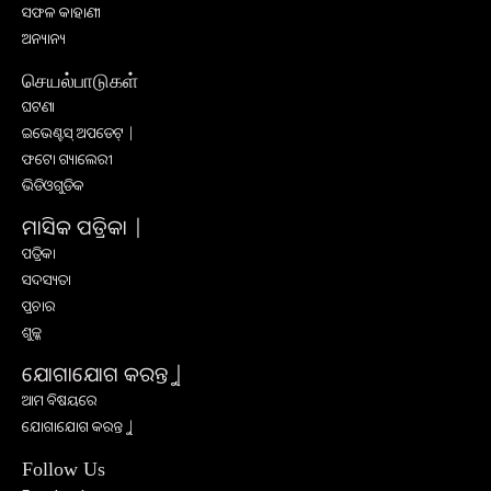
ସଫଳ କାହାଣୀ
ଅନ୍ୟାନ୍ୟ
செயல்பாடுகள்
ଘଟଣା
ଇଭେଣ୍ଟସ୍ ଅପଡେଟ୍ |
ଫଟୋ ଗ୍ୟାଲେରୀ
ଭିଡିଓଗୁଡିକ
ମାସିକ ପତ୍ରିକା |
ପତ୍ରିକା
ସଦସ୍ୟତା
ପ୍ରଚାର
ଶୁଳ୍କ
ଯୋଗାଯୋଗ କରନ୍ତୁ |
ଆମ ବିଷୟରେ
ଯୋଗାଯୋଗ କରନ୍ତୁ |
Follow Us