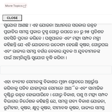
।
More Topics
ସମଗ୍ର ଗବ୍ୟ ବିକାଶ ଯୋଜନା ଗ୍ରାମାଞ୍ଚଳର କୃଷକ, ଗୋରୁପଲ
ଏବଂ ଦୁଗ୍ଧ ଉତ୍ପାଦନକାରୀଙ୍କ ପାଇଁ ଆତ୍ମନିଯୁକ୍ତି କ୍ଷେତ୍ରରେ ଏକ ସୁବର୍ଣ୍ଣ
CLOSE
ସୁଯୋଗ ଆଣିଛି । ଏହି ଯୋଜନା ଅଧୀନରେ ସରକାର ଉନ୍ନତ
ପ୍ରଜାତିର ସମସ୍ତ ପ୍ରକାର ଦୁଗ୍ଧ ଗୋରୁ ଉପରେ ୪୦ ରୁ ୭୫ ପ୍ରତିଶତ
ସବସିଡି ପ୍ରଦାନ କରିବେ । ପଶୁପାଳନ ଏବଂ ମତ୍ସ୍ୟ ସମ୍ପଦ ମନ୍ତ୍ରୀ
କହିଛନ୍ତି ଯେ ଏହି ଯୋଜନାର ଉଦ୍ଦେଶ୍ୟ ହେଉଛି କୃଷକ, ଗୋରୁପଲ
ଏବଂ ରାଜ୍ୟର ସମସ୍ତ ବର୍ଗର ବେକାର ଯୁବକ ଓ ଯୁବତୀମାନଙ୍କ
ପାଇଁ ଆତ୍ମନିଯୁକ୍ତି ସୁଯୋଗ ବୃଦ୍ଧି କରିବା ।
ଏହା ବ୍ୟତୀତ ସେମାନଙ୍କୁ ବିକାଶର ମୁଖ୍ୟ ସ୍ରୋତରେ ଅନ୍ତର୍ଭୁକ୍ତ
କରିବାକୁ ପଡିବ ଯାହାଦ୍ୱାରା ସେମାନେ ଆର୍ଥିକ ଏବଂ ସାମାଜିକ
ଦୃଷ୍ଟିରୁ ଉନ୍ନତ ହୋଇପାରିବେ । ଗୋରୁ ବିକାଶ, ପଶୁ ଓ ମତ୍ସ୍ୟ ସମ୍ପଦ
ବିଭାଗର ନିର୍ଦ୍ଦେଶକ କହିଛନ୍ତି ଯେ, ସମଗ୍ର ଗବ୍ୟ ବିକାଶ ଯୋଜନା,
ଭୂମିହୀନ, କୃଷକ, କ୍ଷୁଦ୍ର କୃଷକ, ସୀମାବଦ୍ଧ କୃଷକ, ରାଜ୍ୟର ସମସ୍ତ