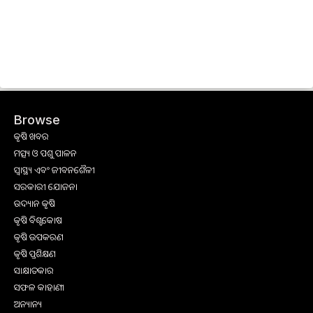
Browse
କୃଷି ଖବର
ମତ୍ସ୍ୟ ଓ ପଶୁ ପାଳନ
ସ୍ୱାସ୍ଥ୍ୟ ଏବଂ ଜୀବନଶୈଳୀ
ସରକାରୀ ଯୋଜନା
ଉଦ୍ୟାନ କୃଷି
କୃଷି ବିଶ୍ବକୋଷ
କୃଷି ଉପକରଣ
କୃଷି ପ୍ରଶିକ୍ଷଣ
ସାକ୍ଷାତକାର
ସଫଳ କାହାଣୀ
ଅନ୍ୟାନ୍ୟ