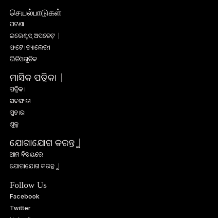
செயல்பாடுகள்
ଘଟଣା
ଇଭେଣ୍ଟସ୍ ଅପଡେଟ୍ |
ଫଟୋ ଗ୍ୟାଲେରୀ
ଭିଡିଓଗୁଡିକ
ମାସିକ ପତ୍ରିକା |
ପତ୍ରିକା
ସଦସ୍ୟତା
ପ୍ରଚାର
ଶୁଳ୍କ
ଯୋଗାଯୋଗ କରନ୍ତୁ |
ଆମ ବିଷୟରେ
ଯୋଗାଯୋଗ କରନ୍ତୁ |
Follow Us
Facebook
Twitter