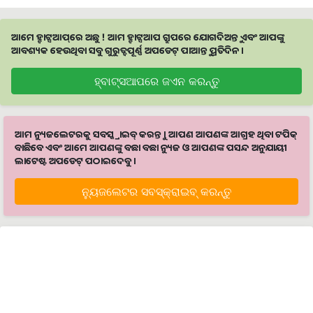
ଆମେ ହ୍ବାଟ୍ସଆପ୍‌ରେ ଅଛୁ ! ଆମ ହ୍ବାଟ୍ସଆପ ଗ୍ରୁପରେ ଯୋଗଦିଅନ୍ତୁ ଏବଂ ଆପଙ୍କୁ
ଆବଶ୍ୟକ ହେଉଥିବା ସବୁ ଗୁରୁତ୍ବପୂର୍ଣ୍ଣ ଅପଡେଟ୍‌ ପାଆନ୍ତୁ ପ୍ରତିଦିନ ।
ହ୍ବାଟ୍ସଆପରେ ଜଏନ କରନ୍ତୁ
ଆମ ନ୍ୟୁଜଲେଟରକୁ ସବସ୍କ୍ରାଇବ୍ କରନ୍ତୁ । ଆପଣ ଆପଣଙ୍କ ଆଗ୍ରହ ଥିବା ଟପିକ୍‌
ବାଛିବେ ଏବଂ ଆମେ ଆପଣଙ୍କୁ ବଛା ବଛା ନ୍ୟୁଜ ଓ ଆପଣଙ୍କ ପସନ୍ଦ ଅନୁଯାୟୀ
ଲାଟେଷ୍ଟ ଅପଡେଟ୍‌ ପଠାଇଦେବୁ ।
ନ୍ୟୁଜଲେଟର ସବସ୍କ୍ରାଇବ୍‌ କରନ୍ତୁ