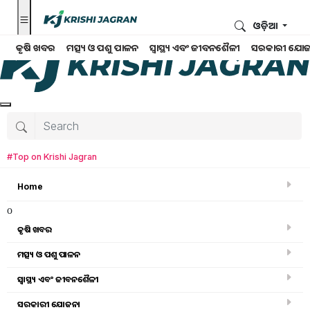
ଓଡ଼ିଆ
କୃଷି ଖବର
ମତ୍ସ୍ୟ ଓ ପଶୁ ପାଳନ
ସ୍ୱାସ୍ଥ୍ୟ ଏବଂ ଜୀବନଶୈଳୀ
ସରକାରୀ ଯୋଜ
#Top on Krishi Jagran
Home
o
କୃଷି ଖବର
ମତ୍ସ୍ୟ ଓ ପଶୁ ପାଳନ
ସ୍ୱାସ୍ଥ୍ୟ ଏବଂ ଜୀବନଶୈଳୀ
ମତ୍ସ୍ୟ ଓ ପଶୁ ପାଳନ
ସରକାରୀ ଯୋଜନା