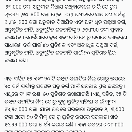
,୨୩,000 ଟଙ୍କା ଅନୁଦାନ ଦିଆଯାଉଥିବାବେଳେ ଚାରି ଗୋରୁଙ୍କ
ମୂଲ୍ୟ ୩ ,୭୦ ,୪00 ଟଙ୍କା ହେବ । ଏହା ଅଧୀନରେ ସାଧାରଣ ବର୍ଗକୁ
୧ ,୮୫ ,୨00 ଟଙ୍କା ଅନୁଦାନ ଦିଆଯିବ ଏବଂ ଅତ୍ୟଧିକ ପଛୁଆ ବର୍ଗ,
ଅନୁସୂଚିତ ଜାତି, ଅନୁସୂଚିତ ଜନଜାତିଙ୍କୁ ୨ ,୭୭,୮00 ଟଙ୍କା ପ୍ରଦାନ
କରାଯିବ । ଯେଉଁଠାରେ ଦୁଇ ଏବଂ ଚାରି ଗୋରୁ ଉପରେ ବ୍ୟାଙ୍କଋଣ
ସାଧାରଣ ବର୍ଗ ପାଇଁ ୪୦ ପ୍ରତିଶତ ଏବଂ ଅତ୍ୟଧିକ ପଛୁଆ ବର୍ଗ,
ଅନୁସୂଚିତ ଜାତି, ଅନୁସୂଚିତ ଜନଜାତି ପାଇଁ ୨୦ ପ୍ରତିଶତ ସ୍ଥିର
କରାଯାଇଛି।
ଏହା ସହିତ ୧୫ ଏବଂ ୨୦ ଟି ଉନ୍ନତ ପ୍ରଜାତିର ମିଲ୍ ଗୋରୁ ଉପରେ
୪୦ ବର୍ଗ ପର୍ଯ୍ୟନ୍ତ ସବସିଡି ସବୁ ବର୍ଗ ପାଇଁ ସରକାର ସ୍ଥିର କରିଛନ୍ତି ।
ଏଥିରେ ବ୍ୟାଙ୍କ ଋଣ ୫୦ ପ୍ରତିଶତ ରଖାଯାଇଛି । ଏଥି ସହିତ, ୧୫ ଟି
ଉନ୍ନତ ପ୍ରଜାତିର ମିଲ୍ ଗୋରୁ ଦୁଗ୍ଧ ୟୁନିଟ୍ ପ୍ରତିଷ୍ଠା ପାଇଁ ମୂଲ୍ୟ
୧୪,୫୯,000 ଟଙ୍କା, ଯାହା ଉପରେ ସରକାରୀ ଅନୁଦାନ ୫,୮୩,୬00
ଟଙ୍କା ଅଟେ। ୨୦ ଟି ମିଲ୍ ଗୋରୁ ୟୁନିଟ୍ ଉପରେ ସରକାରୀ ଖର୍ଚ୍ଚ
୧୯,୨୨,000 ଟଙ୍କା ଧାର୍ଯ୍ୟ କରାଯାଇଛି । ଏହା ଉପରେ ୭,୬୮,୮00
ଟଙ୍କା ସରକାରୀ ଅନୁଦାନ ପ୍ରଦାନ କରାଯିବ ।