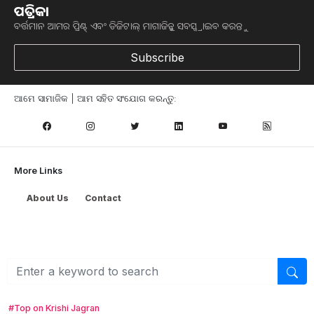
ପତ୍ରିକା
Government is giving 75 per cent subsidy for buying cow buffalo, imag
ବର୍ତ୍ତମାନ ଆମର ପ୍ରିଣ୍ଟ୍ ଏବଂ ଡିଜିଟାଲ୍ ମାଗାଜିନ୍କୁ ସବସ୍କ୍ରାଇବ କରନ୍ତୁ
source - pexels.com
Subscribe
ଦେଶୀ ଗାଈ ଉପରେ ସରକାରୀ ସବସିଡି ଦେବା ପରେ ବର୍ତ୍ତମାନ
ବିହାର ସରକାର ସମଗ୍ର ଗବ୍ୟ ବିକାଶ ଯୋଜନା ଅଧୀନରେ ସମସ୍ତ
ଆମେ ସାମାଜିକ | ଆମ ସହିତ ସଂଯୋଗ କରନ୍ତୁ:
ପ୍ରକାରର ଉନ୍ନତ ପ୍ରଜାତିର ଗାଈ ଏବଂ ବଳଦ ଉପରେ ସବସିଡି
ଦେବାକୁ ଯାଉଛନ୍ତି । ଏହା ସମ୍ବନ୍ଧରେ ବିଭାଗୀୟ କାର୍ଯ୍ୟ ଶେଷ
ପର୍ଯ୍ୟାୟ ଆଡକୁ | ଏହି ଯୋଜନା ମାଧ୍ୟମରେ ବିହାର ସରକାର
କୃଷକ, ବେକାର ଯୁବକ ଓ ଗ୍ରାମାଞ୍ଚଳର ଦୁଗ୍ଧ ପ୍ରତିଷ୍ଠା ପାଇଁ ଅନୁଦାନ
More Links
ପ୍ରଦାନ କରିବେ ।
About Us
Contact
ଦୁଗ୍ଧ ଉତ୍ପାଦନ କ୍ଷେତ୍ରରେ ବିହାରକୁ ଆତ୍ମନିର୍ଭରଶୀଳ କରିବା ପାଇଁ
ମଧ୍ୟ ଏହା କାର୍ଯ୍ୟ କରିବ | ପଶୁ ଏବଂ ମତ୍ସ୍ୟ ସମ୍ପଦ ବିଭାଗର
ଗୋରୁ ବିକାଶ ନିର୍ଦ୍ଦେଶାଳୟ ୨ ,୪ ,୧୫ ଏବଂ ୨୦ ମିଲ୍ ଗୋରୁର
ଦୁଗ୍ଧ ସ୍ଥାପନ ପାଇଁ ଅନୁଦାନ ପ୍ରଦାନ କରିବ | ଏଥି ସହିତ
ସେପ୍ଟେମ୍ବର ମାସରୁ ଏହି ଯୋଜନା ଆସିବ ବୋଲି ଆଶା କରାଯାଉଛି
#Top on Krishi Jagran