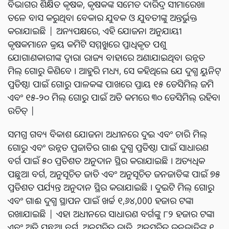
ବିଭାଗର ଶିକ୍ଷିତ କୃଷକ, କୃଷକଙ୍କ ସମେତ ଦାରିଦ୍ର ସୀମାରେଖା
ତଳେ ବାସ କରୁଥିବା ବେକାର ଯୁବକ ଓ ଯୁବତୀଙ୍କୁ ଅନ୍ତର୍ଭୁକ୍ତ
କରାଯାଇଛି | ଅନ୍ୟପକ୍ଷରେ, ଏହି ଯୋଜନା ଅନୁଯାୟୀ
କୃଷକମାନେ କ୍ରୟ କମିଟି ସମ୍ମୁଖରେ ପ୍ରାଧିକୃତ ପଶୁ
ଯୋଗାଣକାରୀଙ୍କ ଦ୍ୱାରା ରାଜ୍ୟ ବାହାରେ ଅଣାଯାଇଥିବା ଉନ୍ନତ
ମିଲ୍ ଗୋରୁ କିଣିବେ । ଆହୁରି ମଧ୍ୟ, ସେ କହିଥିଲେ ଯେ ଦୁଗ୍ଧ ୟୁନିଟ୍
ପ୍ରତିଷ୍ଠା ପାଇଁ ଗୋରୁ ପାଳକଙ୍କ ପାଖରେ ପ୍ରାୟ ୧୫ ଡେସିମିଲ୍ ଜମି
ଏବଂ ୧୫-୨୦ ମିଲ୍ ଗୋରୁ ପାଇଁ ଅତି କମରେ ୩୦ ଡେସିମିଲ୍ ରହିବା
ଉଚିତ୍ |
ସମଗ୍ର ଗବ୍ୟ ବିକାଶ ଯୋଜନା ଅଧୀନରେ ଦୁଇ ଏବଂ ଚାରି ମିଲ୍
ଗୋରୁ ଏବଂ ଉନ୍ନତ ପ୍ରଜାତିର ଗାଈ ଦୁଗ୍ଧ ପ୍ରତିଷ୍ଠା ପାଇଁ ସାଧାରଣ
ବର୍ଗ ପାଇଁ ୫୦ ପ୍ରତିଶତ ଅନୁଦାନ ସ୍ଥିର କରାଯାଇଛି । ଅତ୍ୟଧିକ
ପଛୁଆ ବର୍ଗ, ଅନୁସୂଚିତ ଜାତି ଏବଂ ଅନୁସୂଚିତ ଜନଜାତିଙ୍କ ପାଇଁ ୭୫
ପ୍ରତିଶତ ପର୍ଯ୍ୟନ୍ତ ଅନୁଦାନ ସ୍ଥିର କରାଯାଇଛି । ଦୁଇଟି ମିଲ୍ ଗୋରୁ
ଏବଂ ଗାଈ ଦୁଗ୍ଧ ସ୍ଥାପନ ପାଇଁ ଖର୍ଚ୍ଚ ୧,୬୪,000 ହଜାର ଟଙ୍କା
ରଖାଯାଇଛି | ଏହା ଅଧୀନରେ ସାଧାରଣ ବର୍ଗଙ୍କୁ ୮୨ ହଜାର ଟଙ୍କା
ଏବଂ ଅତି ପଛୁଆ ବର୍ଗ, ଅନୁସୂଚିତ ଜାତି, ଅନୁସୂଚିତ ଜନଜାତିଙ୍କୁ ୧