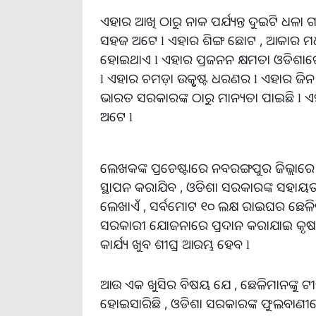
ଏହାର ଆଖି ଠାରୁ ନାକ ପର୍ଯ୍ୟନ୍ତ ଦୁଇଟି ଧଳା ଗ
ସହଜ ଅଟେ l ଏହାର ଶିଙ୍ଗ ଛୋଟ , ଆକାର ମଧ
ହୋଇଥାଏ l ଏହାର ପ୍ରଜନନ କ୍ଷମତା ଓଡିଶାରେ ସର
l ଏହାର ଚମଡ଼ା ଉତ୍କୃଷ୍ଟ ଧରଣର l ଏହାର ଜିନ 
ଭାରତ ସରକାରଙ୍କ ଠାରୁ ମାନ୍ୟତା ପାଇଛି l ଏହା
ଅଟେ l
ଲେଖକଙ୍କ ପ୍ରଚେଷ୍ଟାରେ ନବରଙ୍ଗପୁର ଜିଲ୍ଲାରେ
ସ୍ଥାପନ କରାଯିବ , ଓଡିଶା ସରକାରଙ୍କ ସହାୟତା 
ଲେଖାଏଁ , ସର୍ବମୋଟ ୧୦ ଲକ୍ଷ ରାଇଘର ଛେଳିର
ସରକାରୀ ଯୋଜନାରେ ପ୍ରଦାନ କରାଯାଇ କୃଷକ ମା
କାର୍ଯ୍ୟ ଖୁବ ଶୀଘ୍ର ଆରମ୍ଭ ହେବ l
ଆଉ ଏକ ଖୁସିର ବିଷୟ ଯେ , ଛେଳିମାନଙ୍କୁ ଟ
ହୋଇସାରିଛି , ଓଡିଶା ସରକାରଙ୍କ ଫୁଲବାଣୀରେ