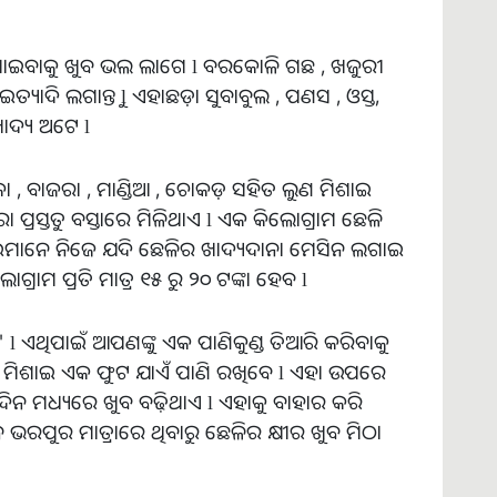
 ଖାଇବାକୁ ଖୁବ ଭଲ ଲାଗେ l ବରକୋଳି ଗଛ , ଖଜୁରୀ
ୟାଦି ଲଗାନ୍ତୁ l ଏହାଛଡ଼ା ସୁବାବୁଲ , ପଣସ , ଓସ୍ତ,
ାଦ୍ୟ ଅଟେ l
ା , ବାଜରା , ମାଣ୍ଡିଆ , ଚୋକଡ଼ ସହିତ ଲୁଣ ମିଶାଇ
ରା ପ୍ରସ୍ତୁତ ବସ୍ତାରେ ମିଳିଥାଏ l ଏକ କିଲୋଗ୍ରାମ ଛେଳି
ଭାଇମାନେ ନିଜେ ଯଦି ଛେଳିର ଖାଦ୍ୟଦାନା ମେସିନ ଲଗାଇ
ଗ୍ରାମ ପ୍ରତି ମାତ୍ର ୧୫ ରୁ ୨୦ ଟଙ୍କା ହେବ l
 ଏଥିପାଇଁ ଆପଣଙ୍କୁ ଏକ ପାଣିକୁଣ୍ଡ ତିଆରି କରିବାକୁ
 ମିଶାଇ ଏକ ଫୁଟ ଯାଏଁ ପାଣି ରଖିବେ l ଏହା ଉପରେ
ିନ ମଧ୍ୟରେ ଖୁବ ବଢ଼ିଥାଏ l ଏହାକୁ ବାହାର କରି
 ଭରପୁର ମାତ୍ରାରେ ଥିବାରୁ ଛେଳିର କ୍ଷୀର ଖୁବ ମିଠା