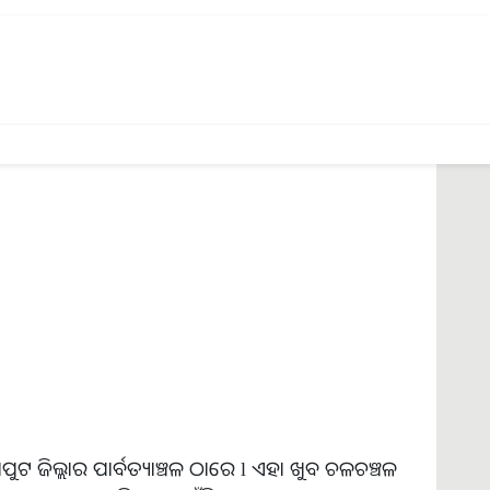
଼ ଜିଲ୍ଲାରେ l ଏହା ପ୍ରାୟତଃ ଦଶପଲ୍ଲା , ନୟାଗଡ଼ ,
 ଏବଂ ଇଟାମାଟି ଅଞ୍ଚଳରେ ଦେଖାଯାଏ l ଏହାର ଆକାର ବଡ଼
 ଓ ଉଚ୍ଚ ପ୍ରଜନନ କ୍ଷମ ଅଟେ l
ପୁଟ ଜିଲ୍ଲାର ପାର୍ବତ୍ୟାଞ୍ଚଳ ଠାରେ l ଏହା ଖୁବ ଚଳଚଞ୍ଚଳ