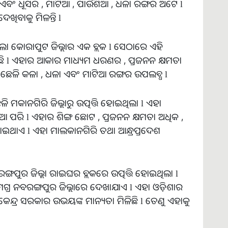
କ୍ଷମ ଏବଂ ଧୂସର , ମାଟିଆ , ପାଉଁଶିଆ , ଧଳା ରଙ୍ଗର ଅଟେ l
ଖିବାକୁ ମିଳନ୍ତି l
େଲା କୋରାପୁଟ ଜିଲ୍ଲାର ଏକ ବ୍ଲକ l ସେଠାରେ ଏହି
ଇଛି l ଏହାର ଆକାର ମାଧ୍ୟମ ଧରଣର , ପ୍ରଜନନ କ୍ଷମତା
ର ଛେଳି କଳା , ଧଳା ଏବଂ ମାଟିଆ ରଙ୍ଗର ଉପଲବ୍ଧ l
ଳି ମକାନଗିରି ଜିଲ୍ଲାରୁ ଉତ୍ପତ୍ତି ହୋଇଥିଲା l ଏହା
ୁଆ ପରି l ଏହାର ଶିଙ୍ଗ ଛୋଟ , ପ୍ରଜନନ କ୍ଷମତା ଅଧିକ ,
ଥାଏ l ଏହା ମାଲକାନଗିରି ତଥା ଆନ୍ଧ୍ରପ୍ରଦେଶ
ରଙ୍ଗପୁର ଜିଲ୍ଲା ରାଇଘର ବ୍ଲକରେ ଉତ୍ପତ୍ତି ହୋଇଥିଲା l
ସମଗ୍ର ନବରଙ୍ଗପୁର ଜିଲ୍ଲାରେ ଦେଖାଯାଏ l ଏହା ଓଡ଼ିଶାର
ନ୍ଦ୍ର ସରକାର ଉଭୟଙ୍କ ମାନ୍ୟତା ମିଳିଛି l ତେଣୁ ଏହାକୁ