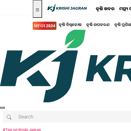
କୃଷି ଖବର
ମତ୍ସ୍
କୃଷି ବିଶ୍ବକୋଷ
କୃଷି ଉପକରଣ
କୃଷି ପ୍ରଶିକ
MFOI 2024
ମତ୍ସ୍ୟ ଓ ପଶୁ ପାଳନ
ଓଡ଼ିଶା ରାଜ୍ୟର ସରକାରୀ
ଏବଂ ସେମାନଙ୍କର ଖାଦ୍ୟ
ଓଡ଼ିଶା ସରକାରଙ୍କ ଦ୍ୱାରା ସମଗ୍ର ରାଜ୍ୟର ୮ ପ୍ରକାର ଛ
Tanushree Mahapatra
Tuesday, 03 S
#Top on Krishi Jagran