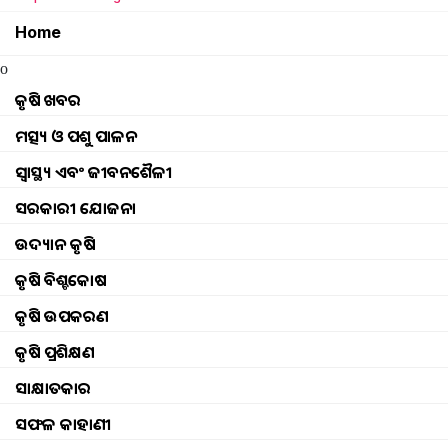
Home
o
କୃଷି ଖବର
ମତ୍ସ୍ୟ ଓ ପଶୁ ପାଳନ
ସ୍ୱାସ୍ଥ୍ୟ ଏବଂ ଜୀବନଶୈଳୀ
ସରକାରୀ ଯୋଜନା
ଉଦ୍ୟାନ କୃଷି
କୃଷି ବିଶ୍ବକୋଷ
କୃଷି ଉପକରଣ
କୃଷି ପ୍ରଶିକ୍ଷଣ
ସାକ୍ଷାତକାର
Government re
ସଫଳ କାହାଣୀ