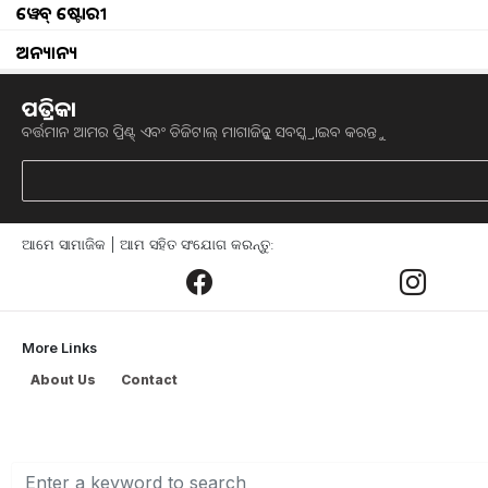
ଓଡ଼ିଶା ସରକାରଙ୍କ ଦ୍ୱାରା ସମଗ୍ର ରାଜ୍ୟର ୮ 
ୱେବ୍ ଷ୍ଟୋରୀ
recognisation) ଦିଆଯାଇଛି l ଏହାର ବିଶେଷ 
ଅନ୍ୟାନ୍ୟ
୧) ବ୍ଲାକ ବେଙ୍ଗଲ ଛେଳି
:- ଏହାର ଉତ୍ପତ୍ତି 
ପତ୍ରିକା
ପଶ୍ଚିମବଙ୍ଗ , ବିହାର , ଝାଡ଼ଖଣ୍ଡ , ଓଡ଼ିଶା 
ବର୍ତ୍ତମାନ ଆମର ପ୍ରିଣ୍ଟ୍ ଏବଂ ଡିଜିଟାଲ୍ ମାଗାଜିନ୍କୁ ସବସ୍କ୍ରାଇବ କରନ୍ତୁ
ପୂର୍ବ ଭାଗରେ ଏହି ଛେଳି ମୁଖ୍ୟତଃ ଦେଖାଯାଏ 
ଏମାନଙ୍କର ପ୍ରଜନନ କ୍ଷମତା ମଧ୍ୟ ଅଧିକ ଅଟେ
ଆମେ ସାମାଜିକ | ଆମ ସହିତ ସଂଯୋଗ କରନ୍ତୁ:
୨) ଗଂଜାମ ଛେଳି
:- ଏହି ଛେଳିର ଉତ୍ପତ୍ତି 
କରାଯାଇଛି l ଏହା ଗଂଜାମ , ଗଜପତି ଓ ଫୁଲବା
ଶିଙ୍ଗ ବଡ଼ ଏବଂ ପ୍ରଜନନ ଶକ୍ତି ମଧ୍ୟମ ଧରଣ
More Links
About Us
Contact
୩) ଦଳୁଆ ଛେଳି
:- ଏହା ଚିଲିକା ପାଖାପାଖି ଅଞ୍ଚ
, କୋଣାର୍କ , ହୁମା , ପାରିକୁଦ ,ମାଲୁଦ ଇତ୍
ନାମକରଣ ଏପରି କରାଯାଇଛି l ଏହାର ଆକାର ମଧ୍
କ୍ଷମତା ମାଧ୍ୟମ ଅଟେ l