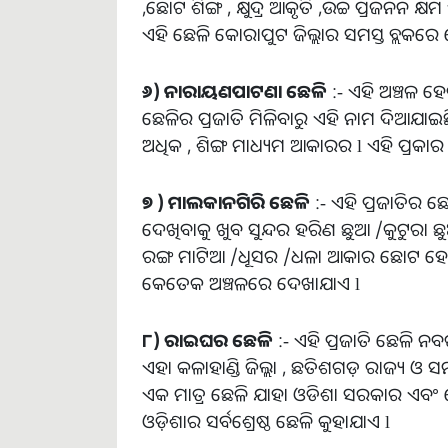
,ଛୋଟ ଶିଙ୍ଗ , କ୍ଷୁଦ୍ର ଆକୃତି ,ଉଚ୍ଚ ପ୍ରଜନନ 
ଏହି ଛେଳି କୋରାପୁଟ ଜିଲ୍ଲାର ସମସ୍ତ ବ୍ଲକରେ ଦେ
୬) ନାରାୟଣପାଟଣା ଛେଳି
:- ଏହି ଅଞ୍ଚଳ ହ
ଛେଳିର ପ୍ରଜାତି ମିଳିବାରୁ ଏହି ନାମ ଦିଆଯା
ଅଧିକ , ଶିଙ୍ଗ ମାଧ୍ୟମ ଆକାରର l ଏହି ପ୍ରକା
୭ ) ମାଲକାନଗିରି ଛେଳି
:- ଏହି ପ୍ରଜାତିର ଛେ
ଦେଖିବାକୁ ଖୁବ ସୁନ୍ଦର ହରିଣ ଛୁଆ /କୁଟୁରା ଛ
ରଙ୍ଗ ମାଟିଆ /ଧୂସର /ଧଳା ଆକାର ଛୋଟ ହୋଇ
କେତେକ ଅଞ୍ଚଳରେ ଦେଖାଯାଏ l
୮) ରାଇଘର ଛେଳି
:- ଏହି ପ୍ରଜାତି ଛେଳି ନବ
ଏହା କଳାହାଣ୍ଡି ଜିଲ୍ଲା , ଛତିଶଗଡ଼ ରାଜ୍ୟ ଓ 
ଏକ ମାତ୍ର ଛେଳି ଯାହା ଓଡିଶା ସରକାର ଏବଂ କେ
ଓଡ଼ିଶାର ସର୍ବଶ୍ରେଷ୍ଠ ଛେଳି କୁହାଯାଏ l