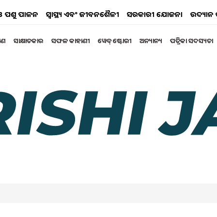
ୟ ଓ ପଶୁ ପାଳନ
ସ୍ୱାସ୍ଥ୍ୟ ଏବଂ ଜୀବନଶୈଳୀ
ସରକାରୀ ଯୋଜନା
ଉଦ୍ୟାନ 
୍ଷଣ
ସାକ୍ଷାତକାର
ସଫଳ କାହାଣୀ
ୱେବ୍ ଷ୍ଟୋରୀ
ଅନ୍ୟାନ୍ୟ
ପତ୍ରିକା ସଦସ୍ୟତା
 ମାନ୍ୟତାପ୍ରାପ୍ତ ଛେଳିର ନାମ
 ତାଲିକା
େଳିକୁ ସରକାରୀ ମାନ୍ୟତା l
eptember 2024 05:04 PM