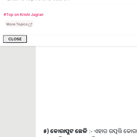
୪) ବଡ଼ବିହନ ଛେଳି
:- ଏହାର ଉତ୍ପତ୍ତି ନୟାଗଡ
#Top on Krishi Jagran
ଖଣ୍ଡପଡ଼ା , ଖୋର୍ଦ୍ଧା , ଓଡଗାଁ , ସୁନାଖଳା
More Topics
,ଶିଙ୍ଗ ତରଙ୍ଗିତ ଆକାର ଓ ବଡ଼ , ରଙ୍ଗ ବାଦାମୀ
CLOSE
୫) କୋରାପୁଟ ଛେଳି
:- ଏହାର ଉତ୍ପତ୍ତି କୋରା