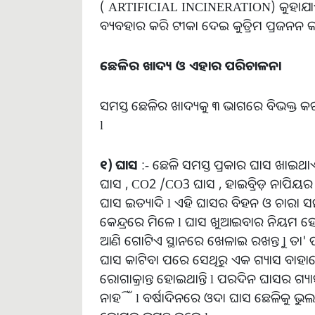
( ARTIFICIAL INCINERATION) କୁହାଯାଏ 
ବ୍ୟବହାର କରି ଟୀକା ଦେଇ କୁତ୍ରିମ ପ୍ରଜନନ କା
ଛେଳିର
ଖାଦ୍ୟ
ଓ
ଏହାର
ପରିଚାଳନା
ସମସ୍ତ ଛେଳିର ଖାଦ୍ୟକୁ ୩ ଭାଗରେ ବିଭକ୍ତ କ
l
୧
)
ଘାସ
:- ଛେଳି ସମସ୍ତ ପ୍ରକାର ଘାସ ଖାଇଥାଏ
ଘାସ , CO2 /CO3 ଘାସ , ହାଇବ୍ରିଡ଼ ନାପିୟ
ଘାସ ଇତ୍ୟାଦି l ଏହି ଘାସର ବିହନ ଓ ଚାରା 
କେନ୍ଦ୍ରରେ ମିଳେ l ଘାସ ଖୁଆଇବାର ନିୟମ 
ଆଣି ଗୋଟିଏ ସ୍ଥାନରେ ଖେଳାଇ ରଖନ୍ତୁ l ତା
ଘାସ କାଟିବା ପରେ ସେଥିରୁ ଏକ ଗ୍ୟାସ ବାହା
ରୋଗାକ୍ରାନ୍ତ ହୋଇଥାନ୍ତି l ପରଦିନ ଘାସର ଗ
ନାହିଁ l ବର୍ଷାଦିନରେ ଓଦା ଘାସ ଛେଳିକୁ ଭୁ