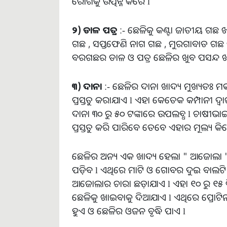
ରୋଗକୁ ଉତ୍ପନ୍ନ କରେ l
୨
)
ଡାଳ
ପତ୍ର
:- ଛେଳିକୁ କଣ୍ଟା ଜାତୀୟ ଗଛ
ଗଛ , ସପ୍ତଫେଣି ନାଗ ଗଛ , ମୁରଗାବାଡ ଗଛ ଇତ୍
ବରଗଛର ଡାଳ ଓ ପତ୍ର ଛେଳିର ଖୁବ ପସନ୍ଦ ଖ
୩
)
ଦାନା
:- ଛେଳିର ଦାନା ଖାଦ୍ୟ ମୁଖ୍ୟତଃ ମକ
ପ୍ରସ୍ତୁତ କରାଯାଏ l ଏହା କେତେକ କମ୍ପାନୀ ଦ୍ୱା
ଦାନା ୩୦ ରୁ ୫୦ ଟଙ୍କାରେ ଉପଲବ୍ଧ l ଚାଷୀ
ପ୍ରସ୍ତୁତ କରି ପାରିବେ ତେବେ ଏହାର ମୂଲ୍ୟ କିଲୋ
ଛେଳିର ଅନ୍ୟ ଏକ ଖାଦ୍ୟ ହେଲା " ଆଜୋଲା " l
ପଡ଼ିବ l ଏଥିରେ ମାଟି ଓ ଗୋବର ଦୁଇ ବାଲଟି
ଆଜୋଲାର ଚାରା ଛଡ଼ାଯାଏ l ଏହା ୧୦ ରୁ ୧୫ ଦ
ଛେଳିକୁ ଖାଇବାକୁ ଦିଆଯାଏ l ଏଥିରେ ପ୍ରୋଟିନ
ହୁଏ ଓ ଛେଳିର ଓଜନ ବୃଦ୍ଧି ପାଏ l