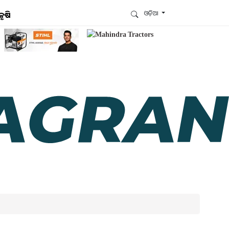
ଓଡ଼ିଆ
କୃଷି
ଆମେ ହ୍ବାଟ୍ସଆପ୍‌ରେ ଅଛୁ ! ଆମ ହ୍ବାଟ୍ସଆପ ଗ୍ରୁପରେ
ଯୋଗଦିଅନ୍ତୁ ଏବଂ ଆପଙ୍କୁ ଆବଶ୍ୟକ ହେଉଥିବା ସବୁ
ଗୁରୁତ୍ବପୂର୍ଣ୍ଣ ଅପଡେଟ୍‌ ପାଆନ୍ତୁ ପ୍ରତିଦିନ ।
ହ୍ବାଟ୍ସଆପରେ ଜଏନ କରନ୍ତୁ
ଆମ ନ୍ୟୁଜଲେଟରକୁ ସବସ୍କ୍ରାଇବ୍ କରନ୍ତୁ । ଆପଣ ଆପଣଙ୍କ
ଆଗ୍ରହ ଥିବା ଟପିକ୍‌ ବାଛିବେ ଏବଂ ଆମେ ଆପଣଙ୍କୁ ବଛା ବଛା
ନ୍ୟୁଜ ଓ ଆପଣଙ୍କ ପସନ୍ଦ ଅନୁଯାୟୀ ଲାଟେଷ୍ଟ ଅପଡେଟ୍‌
ପଠାଇଦେବୁ ।