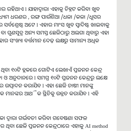
ାର ରହିଥାଏ l ଯାହାଦ୍ୱାରା ଏହାକୁ ଚିହ୍ନଟ କରିବା ଖୁବ
୍ୟମ ଧରଣର , ରଙ୍ଗ ପାଉଁଶିଆ /ଧଳା /କଳା /ଧୂସର
୍ବଶ୍ରେଷ୍ଠ ଅଟେ l ଏହାର ମାଂସ ଖୁବ ସ୍ୱାଦିଷ୍ଟ ଖାଇବାକୁ
ବା ଗୁଣସୂତ୍ର ଅନ୍ୟ ସମସ୍ତ ଛେଳିଠାରୁ ଅଲଗା ଥିବାରୁ ଏହା
ର ସଂଖ୍ୟା ବର୍ତ୍ତମାନ ଦେଢ଼ ଲକ୍ଷରୁ ସାମାନ୍ୟ ଅଧିକ
 ଥିବା ୧୦ଟି ବ୍ଲକରେ ଗୋଟିଏ ଲେଖାଏଁ ପ୍ରଜନନ କେନ୍ଦ୍ର
ଓ ଅନୁଦାନରେ l ସମଗ୍ର ୧୦ଟି ପ୍ରଜନନ କେନ୍ଦ୍ରରୁ ଲକ୍ଷେ
 ଉତ୍ପାଦନ କରାଯିବ l ଏହା ଛେଳି ଚାଷୀ ମାନଙ୍କୁ
ନଙ୍କର ଆର୍ଥିକ ସ୍ଥିତିକୁ ଉନ୍ନତ କରାଯିବ l ଏହି
ୀକା ଦ୍ୱାରା ଗର୍ଭବତୀ କରିବା ଗବେଷଣା ସଫଳ
 ଥିବା ଛେଳି ପ୍ରଜନନ କେନ୍ଦ୍ରଠାରେ ଏହାକୁ AI method