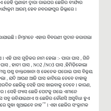
ଳେହି ପ୍ରଣାଳୀ ଦ୍ୱାରା ରାଇଘର ଛେଳିର ବୀର୍ଯ୍ୟର
ର୍ଯ୍ୟକ୍ରମ ଆରମ୍ଭ ହେବ ନବରଙ୍ଗପୁର ଜିଲ୍ଲାରେ l
ରାଯାଇଛି l ନିମ୍ନମତେ ଏହାର ବିବରଣୀ ପ୍ରଦାନ କରାଗଲା
 l ଏହି ଘାସ ଗୁଡ଼ିକର ନାମ ହେଲା :- ପାରା ଘାସ , ଗିନି
ର ଘାସ , ହାତୀ ଘାସ , NO2 /NO3 ଘାସ ,ହିମିଡ଼ିକୋଲା
ସମସ୍ତ ପଶୁ ଡାକ୍ତରଖାନା ଓ କେତେକ ଘରୋଇ ଘାସ ବିକ୍ରୟ
ହେଲା , ଯଦି ଆପଣ ଆଜି ଘାସ କାଟିଲେ ତେବେ ତାହାକୁ
' ପରଦିନ ଛେଳିକୁ ସେହି ଘାସ ଖାଇବାକୁ ଦେବେ l କାରଣ,
ରେ l ସେହି ଗ୍ୟାସ ଛେଳି ପେଟକୁ ଗଲେ ଏମାନେ
୍ୟାସ ସବୁ ଉଡିଯାଇଥାଏ ଓ ଛେଳିର କୌଣସି ଅସୁବିଧା ହୁଏ
ଲରେ ସୁଦ୍ଧା ଖୁଆଇବେ ନାହିଁ l ଏହା ଛେଳିର ସଂକ୍ରାମକ