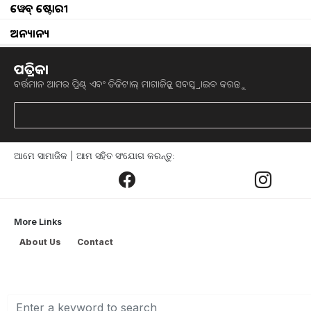
ୱେବ୍ ଷ୍ଟୋରୀ
ଛେଳି ଚାଷ କଲେ ମିଳିବ ସରକାରୀ ସହାୟତା 
ବ୍ୟବସାୟ କରିପାରିବ l ଯଦି ତୁମେ ଜଣେ ଯୁବ
ଅନ୍ୟାନ୍ୟ
ଛେଳି ଅନୁସନ୍ଧାନ ପ୍ରତିଷ୍ଠାନ (CIRG)ର ଏହ
ପତ୍ରିକା
ପାଳିବା ପାଇଁ କେବଳ ୨୦ ରୁ ୨୫ ଲକ୍ଷ ଟଙ୍କା ଖର୍
ବର୍ତ୍ତମାନ ଆମର ପ୍ରିଣ୍ଟ୍ ଏବଂ ଡିଜିଟାଲ୍ ମାଗାଜିନ୍କୁ ସବସ୍କ୍ରାଇବ କରନ୍ତୁ
ଏହା ସହିତ ଅର୍ଦ୍ଧରୁ କମ୍ ମୂଲ୍ୟରେ ଲାଭଜନକ
ବୈଜ୍ଞାନିକ ଢଙ୍ଗରେ ଛେଳି ପାଳିବା ଆବଶ୍ୟକତା
ବଜାର ସୁଯୋଗ ବିଷୟରେ ମଧ୍ୟ ସୂଚନା ଯୋଗାଉଛ
ଆମେ ସାମାଜିକ | ଆମ ସହିତ ସଂଯୋଗ କରନ୍ତୁ:
ଆର୍ଥିକ ସହାୟତା ମଧ୍ୟ ପ୍ରଦାନ କରୁଛନ୍ତି ।
CIRG ବୈଜ୍ଞାନିକଙ୍କ କହିବା ଅନୁଯାୟୀ, ଇଣ୍ଟି
More Links
ଛେଳି ଏବଂ କୁକୁଡ଼ା ପାଳନ କରି ଛେଳି ଚାଷ
About Us
Contact
ଶେଡ୍ ପ୍ରସ୍ତୁତ କରାଯାଏ ଯେଉଁଥିରେ ଛେଳି ଏ
ମାଧ୍ୟମରେ ଛେଳିମାନେ ସକାଳେ ଚରିବାକୁ ଯି
ଖୋଲାଯାଏ | ଗେଟ୍ ଖୋଲିବା ମାତ୍ରେ ଛେଳିମାନଙ