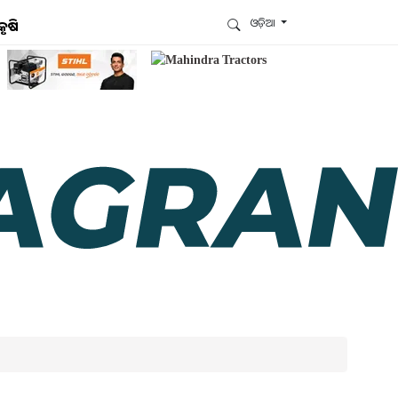
ଓଡ଼ିଆ
କୃଷି
ଆମେ ହ୍ବାଟ୍ସଆପ୍‌ରେ ଅଛୁ ! ଆମ ହ୍ବାଟ୍ସଆପ ଗ୍ରୁପରେ
ଯୋଗଦିଅନ୍ତୁ ଏବଂ ଆପଙ୍କୁ ଆବଶ୍ୟକ ହେଉଥିବା ସବୁ
ଗୁରୁତ୍ବପୂର୍ଣ୍ଣ ଅପଡେଟ୍‌ ପାଆନ୍ତୁ ପ୍ରତିଦିନ ।
ହ୍ବାଟ୍ସଆପରେ ଜଏନ କରନ୍ତୁ
ଆମ ନ୍ୟୁଜଲେଟରକୁ ସବସ୍କ୍ରାଇବ୍ କରନ୍ତୁ । ଆପଣ ଆପଣଙ୍କ
ଆଗ୍ରହ ଥିବା ଟପିକ୍‌ ବାଛିବେ ଏବଂ ଆମେ ଆପଣଙ୍କୁ ବଛା ବଛା
ନ୍ୟୁଜ ଓ ଆପଣଙ୍କ ପସନ୍ଦ ଅନୁଯାୟୀ ଲାଟେଷ୍ଟ ଅପଡେଟ୍‌
ପଠାଇଦେବୁ ।