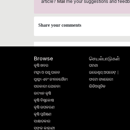
article?
Mail
me your suggestions and feedb
Share your comments
செயல்பாடுகள்
Browse
କୃଷି ଖବର
ଘଟଣା
ମତ୍ସ୍ୟ ଓ ପଶୁ ପାଳନ
ଇଭେଣ୍ଟସ୍ ଅପଡେଟ୍ |
ସ୍ୱାସ୍ଥ୍ୟ ଏବଂ ଜୀବନଶୈଳୀ
ଫଟୋ ଗ୍ୟାଲେରୀ
ସରକାରୀ ଯୋଜନା
ଭିଡିଓଗୁଡିକ
ଉଦ୍ୟାନ କୃଷି
କୃଷି ବିଶ୍ବକୋଷ
କୃଷି ଉପକରଣ
କୃଷି ପ୍ରଶିକ୍ଷଣ
ସାକ୍ଷାତକାର
ସଫଳ କାହାଣୀ