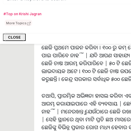
ଛେଳିମାନଙ୍କ ପାଇଁ ଅବଶିଷ୍ଟ ଚାରା ଭୂମିରେ କି
ନଥାନ୍ତି l ଯାହାକୁ ପାଳିତ କୁକୁଡ଼ାମାନେ ଖାଇଥାନ୍ତ
#Top on Krishi Jagran
More Topics
CLOSE
ସିଆରଜି ନିର୍ଦ୍ଦେଶକ କୃଷକମାନଙ୍କୁ କହିଛନ୍
ଛେଳି ପ୍ରଥମେ ପାଳନ କରିବା । ୧୦୦ ରୁ କମ୍
ପାଇ ପାରିବେ ନାହିଁ | ଯଦି ଆପଣ ସାହାଯ୍ୟ ଚ
ଛେଳି ଚାଷ ଆରମ୍ଭ କରିପାରିବେ | ୫୦ ଟି ଛେ
ଲାଭଦାୟକ ଅଟେ l ୧୦୦ ଟି ଛେଳି ଚାଷ ଉପରେ କ
କରୁଛନ୍ତି । କେନ୍ଦ୍ର ସରକାର ସର୍ବାଧିକ ୫୦୦ ଛେ
ତଥାପି, ପ୍ରାରମ୍ଭିକ ଅଭିଜ୍ଞତା ହାସଲ କରିବା ଏବ
ଆରମ୍ଭ କରାଯାଇପାରେ ଏହି ବ୍ୟବସାୟ | ଛେଳି
ନାହିଁ | ମନେରଖନ୍ତୁ ଯେଉଁଠାରେ ଛେଳି ରଖାଯି
| ସେହି ସ୍ଥାନରେ ଥିବା ମାଟି ପ୍ରତି ଛଅ ମାସର
ଛେଳିଙ୍କୁ ବିଭିନ୍ନ ପ୍ରକାର ରୋଗ ମଧ୍ୟ ହେବାର ସ