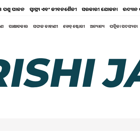
ୟ ଓ ପଶୁ ପାଳନ
ସ୍ୱାସ୍ଥ୍ୟ ଏବଂ ଜୀବନଶୈଳୀ
ସରକାରୀ ଯୋଜନା
ଉଦ୍ୟାନ 
୍ଷଣ
ସାକ୍ଷାତକାର
ସଫଳ କାହାଣୀ
ୱେବ୍ ଷ୍ଟୋରୀ
ଅନ୍ୟାନ୍ୟ
ପତ୍ରିକା ସଦସ୍ୟତା
 ସରକାରୀ ସହାୟତା
 ସହାୟତା ନେଇ ଜଣେ ଛେଳି ଚାଷ କରି ନିଜ ବ୍ୟବସାୟ
କିରୀ ଖୋଜୁଛ, ତେବେ ସେଣ୍ଟ୍ରାଲ୍ ଛେଳି ଅନୁସନ୍ଧାନ ପ୍ରତିଷ୍ଠାନ
ଆବଶ୍ୟକ |
vember 2023 01:36 PM