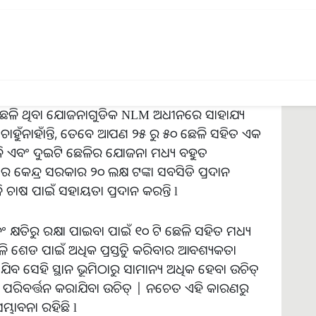
ମ୍ବା ଲୁହା ଷ୍ଟଲରେ ପଡ଼ିଛି, ଯାହାକୁ ଛେଳିମାନେ ଆଉ ଖାଇ
ି l
ତି ଯେ ଛେଳି ପାଳନର ସବୁଠାରୁ ଛୋଟ ଯୋଜନା ହେଉଛି ୧୦୦
 ଛେଳି ଥିବା ଯୋଜନାଗୁଡିକ NLM ଅଧୀନରେ ସାହାଯ୍ୟ
ାହୁଁନାହାଁନ୍ତି, ତେବେ ଆପଣ ୨୫ ରୁ ୫୦ ଛେଳି ସହିତ ଏକ
ଳି ଏବଂ ଦୁଇଟି ଛେଳିର ଯୋଜନା ମଧ୍ୟ ବହୁତ
େନ୍ଦ୍ର ସରକାର ୨୦ ଲକ୍ଷ ଟଙ୍କା ସବସିଡି ପ୍ରଦାନ
ଳି ଚାଷ ପାଇଁ ସହାୟତା ପ୍ରଦାନ କରନ୍ତି l
ଂ କ୍ଷତିରୁ ରକ୍ଷା ପାଇବା ପାଇଁ ୧୦ ଟି ଛେଳି ସହିତ ମଧ୍ୟ
 ଶେଡ ପାଇଁ ଅଧିକ ପ୍ରସ୍ତୁତି କରିବାର ଆବଶ୍ୟକତା
ବ ସେହି ସ୍ଥାନ ଭୂମିଠାରୁ ସାମାନ୍ୟ ଅଧିକ ହେବା ଉଚିତ୍
େ ପରିବର୍ତ୍ତନ କରାଯିବା ଉଚିତ୍ | ନଚେତ ଏହି କାରଣରୁ
ମ୍ଭାବନା ରହିଛି l