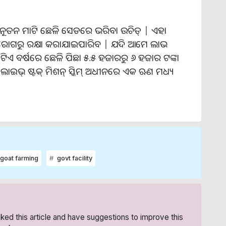
 ନୂତନ ମାଟି ଛେଳି ସେଡରେ ଭରିବା ଉଚିତ୍ | ଏହା
ରର ରୋଗରୁ ରକ୍ଷା କରାଯାଇପାରିବ | ଯଦି ଆମେ ଲାଭ
 ବର୍ଷରେ ଛେଳି ପିଛା ୫.୫ ହଜାରରୁ ୬ ହଜାର ଟଙ୍କା
ାଇଭ୍ ଷ୍ଟକ୍ ମିଶନ୍ ସ୍କିମ୍ ଅଧୀନରେ ଏକ ଋଣ ମଧ୍ୟ
goat farming
govt facility
liked this article and have suggestions to improve this