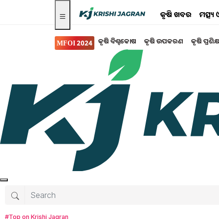
କୃଷି ଖବର
ମତ୍ସ୍
କୃଷି ବିଶ୍ବକୋଷ
କୃଷି ଉପକରଣ
କୃଷି ପ୍ରଶିକ
MFOI 2024
ମତ୍ସ୍ୟ ଓ ପଶୁ ପାଳନ
ଛେଳିଚାଷ କଲେ ମିଳିବ
ଛେଳି ଚାଷ କଲେ ମିଳିବ ସରକାରୀ ସହାୟତା l ଯେଉଁ
କରିପାରିବ l ଯଦି ତୁମେ ଜଣେ ଯୁବକ ଏବଂ ଏକ ନୂତନ ଚା
(CIRG)ର ଏହି ଯୋଜନା ବିଷୟରେ ଜାଣିବା ନିହାତି 
Tanushree Mahapatra
Monday, 20 No
#Top on Krishi Jagran