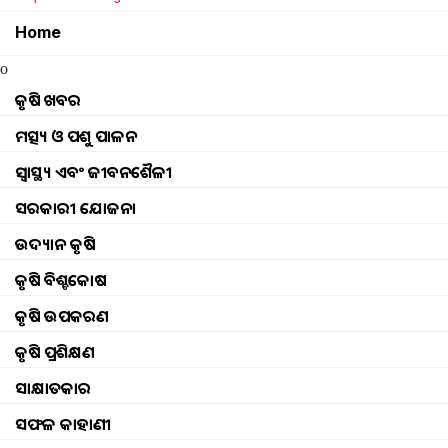
Home
o
କୃଷି ଖବର
ମତ୍ସ୍ୟ ଓ ପଶୁ ପାଳନ
ସ୍ୱାସ୍ଥ୍ୟ ଏବଂ ଜୀବନଶୈଳୀ
ସରକାରୀ ଯୋଜନା
ଉଦ୍ୟାନ କୃଷି
କୃଷି ବିଶ୍ବକୋଷ
କୃଷି ଉପକରଣ
କୃଷି ପ୍ରଶିକ୍ଷଣ
ସାକ୍ଷାତକାର
Govt facility for goat 
ସଫଳ କାହାଣୀ