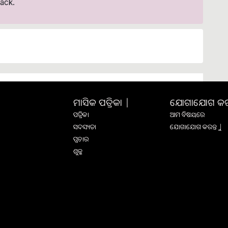
ack.
ମାସିକ ପତ୍ରିକା |
ଯୋଗାଯୋଗ କରନ୍
ପତ୍ରିକା
ଆମ ବିଷୟରେ
ସଦସ୍ୟତା
ଯୋଗାଯୋଗ କରନ୍ତୁ |
ପ୍ରଚାର
ଶୁଳ୍କ