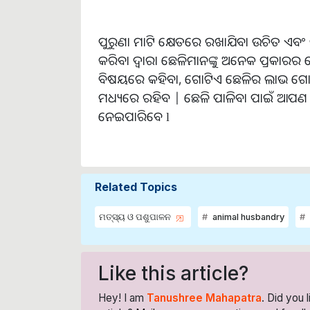
ପୁରୁଣା ମାଟି କ୍ଷେତରେ ରଖାଯିବା ଉଚିତ ଏବଂ
କରିବା ଦ୍ୱାରା ଛେଳିମାନଙ୍କୁ ଅନେକ ପ୍ରକା
ବିଷୟରେ କହିବା, ଗୋଟିଏ ଛେଳିର ଲାଭ ଗୋଟିଏ
ମଧ୍ୟରେ ରହିବ | ଛେଳି ପାଳିବା ପାଇଁ ଆପଣ ଲ
ନେଇପାରିବେ l
Related Topics
ମତ୍ସ୍ୟ ଓ ପଶୁପାଳନ
animal husbandry
Like this article?
Hey! I am
Tanushree Mahapatra
. Did you 