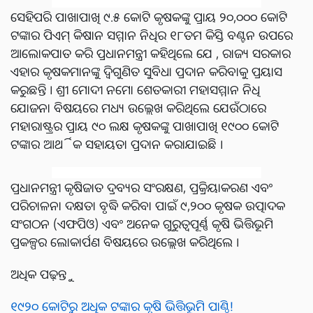
ସେହିପରି ପାଖାପାଖି ୯.୫ କୋଟି କୃଷକଙ୍କୁ ପ୍ରାୟ ୨୦,୦୦୦ କୋଟି
ଟଙ୍କାର ପିଏମ୍ କିଷାନ ସମ୍ମାନ ନିଧିର ୧୮ତମ କିସ୍ତି ବଣ୍ଟନ ଉପରେ
ଆଲୋକପାତ କରି ପ୍ରଧାନମନ୍ତ୍ରୀ କହିଥିଲେ ଯେ , ରାଜ୍ୟ ସରକାର
ଏହାର କୃଷକମାନଙ୍କୁ ଦ୍ୱିଗୁଣିତ ସୁବିଧା ପ୍ରଦାନ କରିବାକୁ ପ୍ରୟାସ
କରୁଛନ୍ତି । ଶ୍ରୀ ମୋଦୀ ନମୋ ଶେତକାରୀ ମହାସମ୍ମାନ ନିଧି
ଯୋଜନା ବିଷୟରେ ମଧ୍ୟ ଉଲ୍ଲେଖ କରିଥିଲେ ଯେଉଁଠାରେ
ମହାରାଷ୍ଟ୍ରର ପ୍ରାୟ ୯୦ ଲକ୍ଷ କୃଷକଙ୍କୁ ପାଖାପାଖି ୧୯୦୦ କୋଟି
ଟଙ୍କାର ଆର୍ଥିକ ସହାୟତା ପ୍ରଦାନ କରାଯାଇଛି ।
ପ୍ରଧାନମନ୍ତ୍ରୀ କୃଷିଜାତ ଦ୍ରବ୍ୟର ସଂରକ୍ଷଣ, ପ୍ରକ୍ରିୟାକରଣ ଏବଂ
ପରିଚାଳନା ଦକ୍ଷତା ବୃଦ୍ଧି କରିବା ପାଇଁ ୯,୨୦୦ କୃଷକ ଉତ୍ପାଦକ
ସଂଗଠନ (ଏଫପିଓ) ଏବଂ ଅନେକ ଗୁରୁତ୍ୱପୂର୍ଣ୍ଣ କୃଷି ଭିତ୍ତିଭୂମି
ପ୍ରକଳ୍ପର ଲୋକାର୍ପଣ ବିଷୟରେ ଉଲ୍ଲେଖ କରିଥିଲେ ।
ଅଧିକ ପଢ଼ନ୍ତୁ
୧୯୨୦ କୋଟିରୁ ଅଧିକ ଟଙ୍କାର କୃଷି ଭିତ୍ତିଭୂମି ପାଣ୍ଠି!