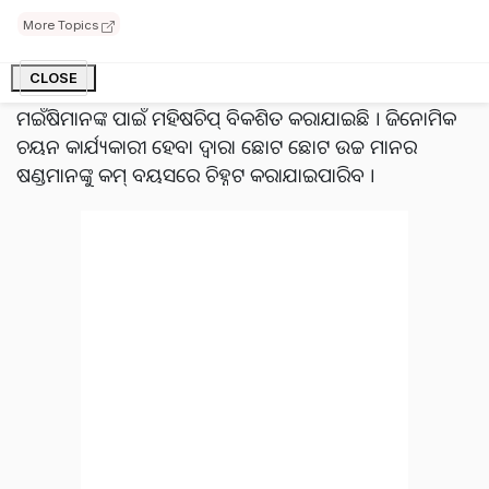
କରିଛନ୍ତି। କୃଷକମାନଙ୍କୁ ସୁଲଭ ମୂଲ୍ୟରେ ଲିଙ୍ଗ ନିର୍ଦ୍ଦିଷ୍ଟ ସିମେନ
More Topics
ଟେକ୍ନୋଲୋଜିର ଉପଲବ୍ଧତା ବୃଦ୍ଧି କରିବା ଏବଂ ଡୋଜ୍ ପିଛା ପ୍ରାୟ
୨୦୦ ଟଙ୍କା ଖର୍ଚ୍ଚ ହ୍ରାସ କରିବା ଏହି ପଦକ୍ଷେପର ଲକ୍ଷ୍ୟ । ଦେଶୀ
CLOSE
ଗୋରୁମାନଙ୍କ ପାଇଁ ୟୁନିଫାଏଡ୍ ଜିନୋମିକ୍ ଚିପ୍‌, ଗଉ ଚିପ୍ ଏବଂ
ମଇଁଷିମାନଙ୍କ ପାଇଁ ମହିଷଚିପ୍ ବିକଶିତ କରାଯାଇଛି । ଜିନୋମିକ
ଚୟନ କାର୍ଯ୍ୟକାରୀ ହେବା ଦ୍ୱାରା ଛୋଟ ଛୋଟ ଉଚ୍ଚ ମାନର
ଷଣ୍ଡମାନଙ୍କୁ କମ୍ ବୟସରେ ଚିହ୍ନଟ କରାଯାଇପାରିବ ।