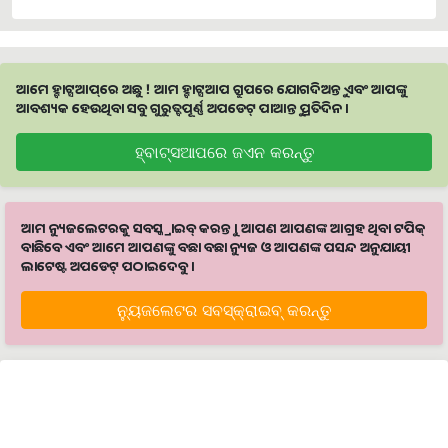
ଆମେ ହ୍ବାଟ୍ସଆପ୍‌ରେ ଅଛୁ ! ଆମ ହ୍ବାଟ୍ସଆପ ଗ୍ରୁପରେ ଯୋଗଦିଅନ୍ତୁ ଏବଂ ଆପଙ୍କୁ
ଆବଶ୍ୟକ ହେଉଥିବା ସବୁ ଗୁରୁତ୍ବପୂର୍ଣ୍ଣ ଅପଡେଟ୍‌ ପାଆନ୍ତୁ ପ୍ରତିଦିନ ।
ହ୍ବାଟ୍ସଆପରେ ଜଏନ କରନ୍ତୁ
ଆମ ନ୍ୟୁଜଲେଟରକୁ ସବସ୍କ୍ରାଇବ୍ କରନ୍ତୁ । ଆପଣ ଆପଣଙ୍କ ଆଗ୍ରହ ଥିବା ଟପିକ୍‌
ବାଛିବେ ଏବଂ ଆମେ ଆପଣଙ୍କୁ ବଛା ବଛା ନ୍ୟୁଜ ଓ ଆପଣଙ୍କ ପସନ୍ଦ ଅନୁଯାୟୀ
ଲାଟେଷ୍ଟ ଅପଡେଟ୍‌ ପଠାଇଦେବୁ ।
ନ୍ୟୁଜଲେଟର ସବସ୍କ୍ରାଇବ୍‌ କରନ୍ତୁ