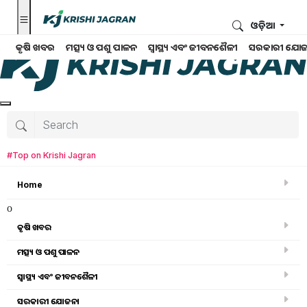
ଓଡ଼ିଆ
କୃଷି ଖବର
ମତ୍ସ୍ୟ ଓ ପଶୁ ପାଳନ
ସ୍ୱାସ୍ଥ୍ୟ ଏବଂ ଜୀବନଶୈଳୀ
ସରକାରୀ ଯୋଜ
#Top on Krishi Jagran
Home
o
କୃଷି ଖବର
ମତ୍ସ୍ୟ ଓ ପଶୁ ପାଳନ
ସ୍ୱାସ୍ଥ୍ୟ ଏବଂ ଜୀବନଶୈଳୀ
ମତ୍ସ୍ୟ ଓ ପଶୁ ପାଳନ
ସରକାରୀ ଯୋଜନା