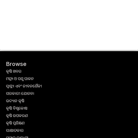
Browse
କୃଷି ଖବର
ମତ୍ସ୍ୟ ଓ ପଶୁ ପାଳନ
ସ୍ୱାସ୍ଥ୍ୟ ଏବଂ ଜୀବନଶୈଳୀ
ସରକାରୀ ଯୋଜନା
ଉଦ୍ୟାନ କୃଷି
କୃଷି ବିଶ୍ବକୋଷ
କୃଷି ଉପକରଣ
କୃଷି ପ୍ରଶିକ୍ଷଣ
ସାକ୍ଷାତକାର
ସଫଳ କାହାଣୀ