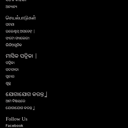
ଅନ୍ୟାନ୍ୟ
செயல்பாடுகள்
ଘଟଣା
ଇଭେଣ୍ଟସ୍ ଅପଡେଟ୍ |
ଫଟୋ ଗ୍ୟାଲେରୀ
ଭିଡିଓଗୁଡିକ
ମାସିକ ପତ୍ରିକା |
ପତ୍ରିକା
ସଦସ୍ୟତା
ପ୍ରଚାର
ଶୁଳ୍କ
ଯୋଗାଯୋଗ କରନ୍ତୁ |
ଆମ ବିଷୟରେ
ଯୋଗାଯୋଗ କରନ୍ତୁ |
Follow Us
Facebook