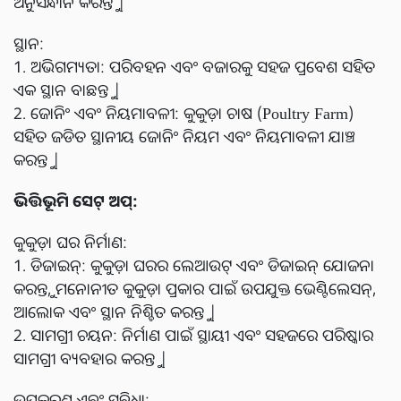
ଅନୁସନ୍ଧାନ କରନ୍ତୁ |
ସ୍ଥାନ:
1. ଅଭିଗମ୍ୟତା: ପରିବହନ ଏବଂ ବଜାରକୁ ସହଜ ପ୍ରବେଶ ସହିତ
ଏକ ସ୍ଥାନ ବାଛନ୍ତୁ |
2. ଜୋନିଂ ଏବଂ ନିୟମାବଳୀ: କୁକୁଡ଼ା ଚାଷ (Poultry Farm)
ସହିତ ଜଡିତ ସ୍ଥାନୀୟ ଜୋନିଂ ନିୟମ ଏବଂ ନିୟମାବଳୀ ଯାଞ୍ଚ
କରନ୍ତୁ |
ଭିତ୍ତିଭୂମି ସେଟ୍ ଅପ୍:
କୁକୁଡ଼ା ଘର ନିର୍ମାଣ:
1. ଡିଜାଇନ୍: କୁକୁଡ଼ା ଘରର ଲେଆଉଟ୍ ଏବଂ ଡିଜାଇନ୍ ଯୋଜନା
କରନ୍ତୁ, ମନୋନୀତ କୁକୁଡ଼ା ପ୍ରକାର ପାଇଁ ଉପଯୁକ୍ତ ଭେଣ୍ଟିଲେସନ୍,
ଆଲୋକ ଏବଂ ସ୍ଥାନ ନିଶ୍ଚିତ କରନ୍ତୁ |
2. ସାମଗ୍ରୀ ଚୟନ: ନିର୍ମାଣ ପାଇଁ ସ୍ଥାୟୀ ଏବଂ ସହଜରେ ପରିଷ୍କାର
ସାମଗ୍ରୀ ବ୍ୟବହାର କରନ୍ତୁ |
ଉପକରଣ ଏବଂ ସୁବିଧା: