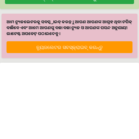
ଆମ ନ୍ୟୁଜଲେଟରକୁ ସବସ୍କ୍ରାଇବ୍ କରନ୍ତୁ । ଆପଣ ଆପଣଙ୍କ ଆଗ୍ରହ ଥିବା ଟପିକ୍‌
ବାଛିବେ ଏବଂ ଆମେ ଆପଣଙ୍କୁ ବଛା ବଛା ନ୍ୟୁଜ ଓ ଆପଣଙ୍କ ପସନ୍ଦ ଅନୁଯାୟୀ
ଲାଟେଷ୍ଟ ଅପଡେଟ୍‌ ପଠାଇଦେବୁ ।
ନ୍ୟୁଜଲେଟର ସବସ୍କ୍ରାଇବ୍‌ କରନ୍ତୁ