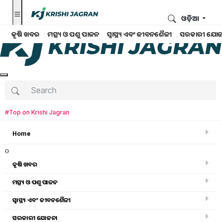
ଓଡ଼ିଆ
କୃଷି ଖବର
ମତ୍ସ୍ୟ ଓ ପଶୁ ପାଳନ
ସ୍ୱାସ୍ଥ୍ୟ ଏବଂ ଜୀବନଶୈଳୀ
ସରକାରୀ ଯୋଜ
#Top on Krishi Jagran
Home
o
କୃଷି ଖବର
ମତ୍ସ୍ୟ ଓ ପଶୁ ପାଳନ
ସ୍ୱାସ୍ଥ୍ୟ ଏବଂ ଜୀବନଶୈଳୀ
ମତ୍ସ୍ୟ ଓ ପଶୁ ପାଳନ
ସରକାରୀ ଯୋଜନା