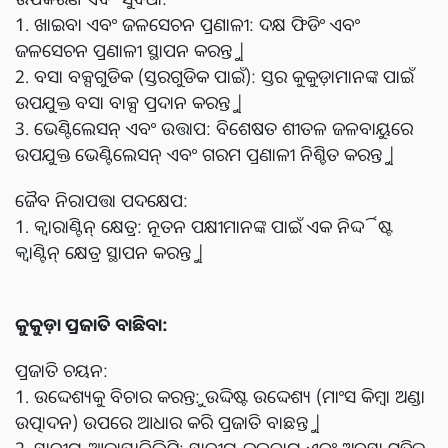
1. ଖାଇବା ଏବଂ ଜଳସେଚନ ପ୍ରଣାଳୀ: ଦକ୍ଷ ଫିଡିଂ ଏବଂ
ଜଳସେଚନ ପ୍ରଣାଳୀ ସ୍ଥାପନ କରନ୍ତୁ |
2. ବସା ବକ୍ସଗୁଡିକ (ସ୍ତରଗୁଡିକ ପାଇଁ): ସ୍ତର କୁକୁଡ଼ାମାନଙ୍କ ପାଇଁ
ଉପଯୁକ୍ତ ବସା ବାକ୍ସ ପ୍ରଦାନ କରନ୍ତୁ |
3. ଭେଣ୍ଟିଲେସନ୍ ଏବଂ ଉତ୍ତାପ: ବିଶେଷତ ଶୀତଳ ଜଳବାୟୁରେ
ଉପଯୁକ୍ତ ଭେଣ୍ଟିଲେସନ୍ ଏବଂ ଗରମ ପ୍ରଣାଳୀ ନିଶ୍ଚିତ କରନ୍ତୁ |
ଜୈବ ନିରାପତ୍ତା ପଦକ୍ଷେପ:
1. କ୍ୱାରାଣ୍ଟିନ୍ କ୍ଷେତ୍ର: ନୂତନ ପକ୍ଷୀମାନଙ୍କ ପାଇଁ ଏକ ନିର୍ଦ୍ଦିଷ୍ଟ
କ୍ୱାଣ୍ଟିନ୍ କ୍ଷେତ୍ର ସ୍ଥାପନ କରନ୍ତୁ |
କୁକୁଡ଼ା ପ୍ରଜାତି ବାଛିବା:
ପ୍ରଜାତି ଚୟନ:
1. ଉଦ୍ଦେଶ୍ୟକୁ ବିଚାର କରନ୍ତୁ: ଉଦ୍ଦିଷ୍ଟ ଉଦ୍ଦେଶ୍ୟ (ମାଂସ କିମ୍ବା ଅଣ୍ଡା
ଉତ୍ପାଦନ) ଉପରେ ଆଧାର କରି ପ୍ରଜାତି ବାଛନ୍ତୁ |
2. ସ୍ଥାନୀୟ ଆଡାପ୍ଟାବିଲିଟି: ସ୍ଥାନୀୟ ଜଳବାୟୁ ଏବଂ ଅବସ୍ଥା ସହିତ