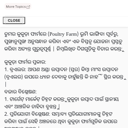
ବିଚାରଗୁଡ଼ିକ ମାଧ୍ୟମରେ ଏକ ସୁନ୍ଦର ଚିତ୍ର ଉପସ୍ଥାପନା କରିବୁ |
More Topics
ଅନୁସନ୍ଧାନ ଏବଂ ଯୋଜନା ପରିଚାଳନା:
CLOSE
ତୁମର କୁକୁଡ଼ା ଫାର୍ମରେ (Poultry Farm) ଭୂମି ଭାଙ୍ଗିବା ପୂର୍ବରୁ,
ପୁଙ୍ଖାନୁପୁଙ୍ଖ ଅନୁସନ୍ଧାନ କରିବା ଏବଂ ଏକ ବିସ୍ତୃତ ଯୋଜନା ପ୍ରସ୍ତୁତ
କରିବା ଅତ୍ୟନ୍ତ ଗୁରୁତ୍ୱପୂର୍ଣ୍ଣ | ନିମ୍ନଲିଖିତ ଦିଗଗୁଡ଼ିକୁ ବିଚାର କରନ୍ତୁ:
କୁକୁଡ଼ା ଫାର୍ମର ପ୍ରକାର:
1. ବ୍ରଏଲର: ଆପଣ ଅଣ୍ଡା ଉତ୍ପାଦନ (ସ୍ତର) କିମ୍ବା ମାଂସ ଉତ୍ପାଦନ
(ବ୍ରଏଲର) ଉପରେ ଧ୍ୟାନ ଦେବାକୁ ଚାହୁଁଛନ୍ତି କି ନାହିଁ ସ୍ଥିର କରନ୍ତୁ
|
ବଜାର ବିଶ୍ଳେଷଣ:
1. ଟାର୍ଗେଟ୍ ମାର୍କେଟ୍ ଚିହ୍ନଟ କରନ୍ତୁ: କୁକୁଡ଼ା ଉତ୍ପାଦ ପାଇଁ ସ୍ଥାନୀୟ
ଏବଂ ଆଞ୍ଚଳିକ ଚାହିଦା ବୁଝନ୍ତୁ |
2. ପ୍ରତିଯୋଗୀ ବିଶ୍ଳେଷଣ: ସମ୍ଭାବ୍ୟ ପ୍ରତିଯୋଗୀମାନଙ୍କୁ ଚିହ୍ନଟ
କରିବା ପାଇଁ ସେହି ଅଞ୍ଚଳରେ ଥିବା କୁକୁଡ଼ା ଫାର୍ମଗୁଡିକ ଉପରେ