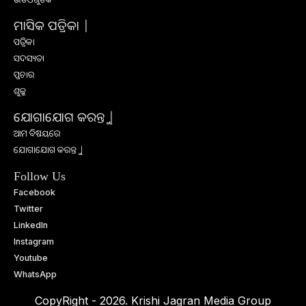
ମାସିକ ପତ୍ରିକା |
ପତ୍ରିକା
ସଦସ୍ୟତା
ପ୍ରଚାର
ଶୁଳ୍କ
ଯୋଗାଯୋଗ କରନ୍ତୁ |
ଆମ ବିଷୟରେ
ଯୋଗାଯୋଗ କରନ୍ତୁ |
Follow Us
Facebook
Twitter
LinkedIn
Instagram
Youtube
WhatsApp
CopyRight - 2026. Krishi Jagran Media Group