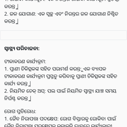
କରନ୍ତୁ |
2. ଜଳ ଯୋଗାଣ: ଏକ ସ୍ୱଚ୍ଛ ଏବଂ ନିରନ୍ତର ଜଳ ଯୋଗାଣ ନିଶ୍ଚିତ
କରନ୍ତୁ |
ସ୍ୱାସ୍ଥ୍ୟ ପରିଚାଳନା:
ଟୀକାକରଣ କାର୍ଯ୍ୟକ୍ରମ:
1. ପ୍ରାଣୀ ଚିକିତ୍ସକଙ୍କ ସହିତ ପରାମର୍ଶ କରନ୍ତୁ: ଏକ ବ୍ୟାପକ
ଟୀକାକରଣ କାର୍ଯ୍ୟକ୍ରମ ପ୍ରସ୍ତୁତ କରିବାକୁ ପ୍ରାଣୀ ଚିକିତ୍ସକଙ୍କ ସହିତ
କାର୍ଯ୍ୟ କରନ୍ତୁ |
2. ନିୟମିତ ଚେକ୍ ଅପ୍: ପଲ ପାଇଁ ନିୟମିତ ସ୍ୱାସ୍ଥ୍ୟ ଯାଞ୍ଚ ସମୟ
ନିର୍ଘଣ୍ଟ କରନ୍ତୁ |
ରୋଗ ପ୍ରତିରୋଧ:
1. ଜୈବ ନିରାପତ୍ତା ପଦକ୍ଷେପ: ରୋଗ ବିସ୍ତାରକୁ ରୋକିବା ପାଇଁ
ଜୈବ ନିରାପତ୍ତା ପଦକ୍ଷେପକୁ କଡାକଡି ଭାବରେ କାର୍ଯ୍ୟକାରୀ