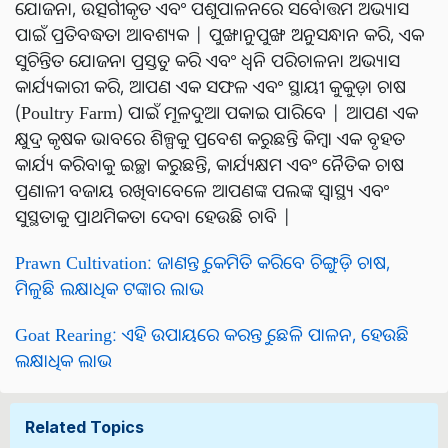
ଯୋଜନା, ଉତ୍ସର୍ଗୀକୃତ ଏବଂ ପଶୁପାଳନରେ ସର୍ବୋତ୍ତମ ଅଭ୍ୟାସ
ପାଇଁ ପ୍ରତିବଦ୍ଧତା ଆବଶ୍ୟକ | ପୁଙ୍ଖାନୁପୁଙ୍ଖ ଅନୁସନ୍ଧାନ କରି, ଏକ
ସୁଚିନ୍ତିତ ଯୋଜନା ପ୍ରସ୍ତୁତ କରି ଏବଂ ଧ୍ୱନି ପରିଚାଳନା ଅଭ୍ୟାସ
କାର୍ଯ୍ୟକାରୀ କରି, ଆପଣ ଏକ ସଫଳ ଏବଂ ସ୍ଥାୟୀ କୁକୁଡ଼ା ଚାଷ
(Poultry Farm) ପାଇଁ ମୂଳଦୁଆ ପକାଇ ପାରିବେ | ଆପଣ ଏକ
କ୍ଷୁଦ୍ର କୃଷକ ଭାବରେ ଶିଳ୍ପକୁ ପ୍ରବେଶ କରୁଛନ୍ତି କିମ୍ବା ଏକ ବୃହତ
କାର୍ଯ୍ୟ କରିବାକୁ ଇଚ୍ଛା କରୁଛନ୍ତି, କାର୍ଯ୍ୟକ୍ଷମ ଏବଂ ନୈତିକ ଚାଷ
ପ୍ରଣାଳୀ ବଜାୟ ରଖିବାବେଳେ ଆପଣଙ୍କ ପଲଙ୍କ ସ୍ୱାସ୍ଥ୍ୟ ଏବଂ
ସୁସ୍ଥତାକୁ ପ୍ରାଥମିକତା ଦେବା ହେଉଛି ଚାବି |
Prawn Cultivation: ଜାଣନ୍ତୁ କେମିତି କରିବେ ଚିଙ୍ଗୁଡ଼ି ଚାଷ,
ମିଳୁଛି ଲକ୍ଷାଧିକ ଟଙ୍କାର ଲାଭ
Goat Rearing: ଏହି ଉପାୟରେ କରନ୍ତୁ ଛେଳି ପାଳନ, ହେଉଛି
ଲକ୍ଷାଧିକ ଲାଭ
Related Topics