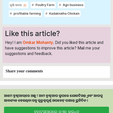
କୃଷି ଖବର
Poultry Farm
Agri business
profitable farming
Kadaknatha Chicken
Like this article?
Hey! I am
Omkar Mohanty
. Did you liked this article and
have suggestions to improve this article?
Mail
me your
suggestions and feedback.
Share your comments
ଆମେ ହ୍ବାଟ୍ସଆପ୍‌ରେ ଅଛୁ ! ଆମ ହ୍ବାଟ୍ସଆପ ଗ୍ରୁପରେ ଯୋଗଦିଅନ୍ତୁ ଏବଂ ଆପଙ୍କୁ
ଆବଶ୍ୟକ ହେଉଥିବା ସବୁ ଗୁରୁତ୍ବପୂର୍ଣ୍ଣ ଅପଡେଟ୍‌ ପାଆନ୍ତୁ ପ୍ରତିଦିନ ।
ହ୍ବାଟ୍ସଆପରେ ଜଏନ କରନ୍ତୁ