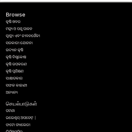
Browse
କୃଷି ଖବର
ମତ୍ସ୍ୟ ଓ ପଶୁ ପାଳନ
ସ୍ୱାସ୍ଥ୍ୟ ଏବଂ ଜୀବନଶୈଳୀ
ସରକାରୀ ଯୋଜନା
ଉଦ୍ୟାନ କୃଷି
କୃଷି ବିଶ୍ବକୋଷ
କୃଷି ଉପକରଣ
କୃଷି ପ୍ରଶିକ୍ଷଣ
ସାକ୍ଷାତକାର
ସଫଳ କାହାଣୀ
ଅନ୍ୟାନ୍ୟ
செயல்பாடுகள்
ଘଟଣା
ଇଭେଣ୍ଟସ୍ ଅପଡେଟ୍ |
ଫଟୋ ଗ୍ୟାଲେରୀ
ଭିଡିଓଗୁଡିକ