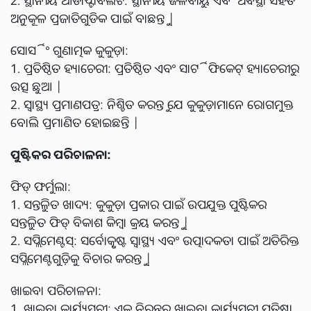
ଅନୁକୂଳ ପ୍ରଜାତିଗୁଡିକ ପାଇଁ ବାଛନ୍ତୁ |
ସୋର୍ସିଂ ଗୁଣାତ୍ମକ କୁକୁଡ଼ା:
1. ପ୍ରତିଷ୍ଠିତ ହ୍ୟାଚେରୀ: ପ୍ରତିଷ୍ଠିତ ଏବଂ ସାର୍ଟିଫିକେଟ୍ ହ୍ୟାଚେରୀରୁ
ଉତ୍ସ ଛୁଆ |
2. ସ୍ୱାସ୍ଥ୍ୟ ପ୍ରମାଣପତ୍ର: ନିଶ୍ଚିତ କରନ୍ତୁ ଯେ କୁକୁଡ଼ାମାନେ ରୋଗମୁକ୍ତ
ବୋଲି ପ୍ରମାଣିତ ହୋଇଛନ୍ତି |
ପୁଷ୍ଟିକର ପରିଚାଳନା:
ଫିଡ୍ ଫର୍ମୁଲା:
1. ସନ୍ତୁଳିତ ଖାଦ୍ୟ: କୁକୁଡ଼ା ପ୍ରକାର ପାଇଁ ଉପଯୁକ୍ତ ପୁଷ୍ଟିକର
ସନ୍ତୁଳିତ ଫିଡ୍ ବିକାଶ କିମ୍ବା କ୍ରୟ କରନ୍ତୁ |
2. ସପ୍ଲିମେଣ୍ଟସ୍: ସର୍ବୋତ୍କୃଷ୍ଟ ସ୍ୱାସ୍ଥ୍ୟ ଏବଂ ଉତ୍ପାଦକତା ପାଇଁ ଅତିରିକ୍ତ
ସପ୍ଲିମେଣ୍ଟଗୁଡ଼ିକୁ ବିଚାର କରନ୍ତୁ |
ଖାଇବା ପରିଚାଳନା:
1. ଖାଇବା କାର୍ଯ୍ୟସୂଚୀ: ଏକ ନିରନ୍ତର ଖାଇବା କାର୍ଯ୍ୟସୂଚୀ ପ୍ରତିଷ୍ଠା