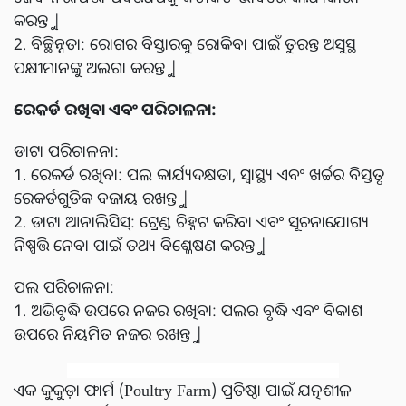
କରନ୍ତୁ |
2. ବିଚ୍ଛିନ୍ନତା: ରୋଗର ବିସ୍ତାରକୁ ରୋକିବା ପାଇଁ ତୁରନ୍ତ ଅସୁସ୍ଥ
ପକ୍ଷୀମାନଙ୍କୁ ଅଲଗା କରନ୍ତୁ |
ରେକର୍ଡ ରଖିବା ଏବଂ ପରିଚାଳନା:
ଡାଟା ପରିଚାଳନା:
1. ରେକର୍ଡ ରଖିବା: ପଲ କାର୍ଯ୍ୟଦକ୍ଷତା, ସ୍ୱାସ୍ଥ୍ୟ ଏବଂ ଖର୍ଚ୍ଚର ବିସ୍ତୃତ
ରେକର୍ଡଗୁଡିକ ବଜାୟ ରଖନ୍ତୁ |
2. ଡାଟା ଆନାଲିସିସ୍: ଟ୍ରେଣ୍ଡ ଚିହ୍ନଟ କରିବା ଏବଂ ସୂଚନାଯୋଗ୍ୟ
ନିଷ୍ପତ୍ତି ନେବା ପାଇଁ ତଥ୍ୟ ବିଶ୍ଳେଷଣ କରନ୍ତୁ |
ପଲ ପରିଚାଳନା:
1. ଅଭିବୃଦ୍ଧି ଉପରେ ନଜର ରଖିବା: ପଲର ବୃଦ୍ଧି ଏବଂ ବିକାଶ
ଉପରେ ନିୟମିତ ନଜର ରଖନ୍ତୁ |
ଏକ କୁକୁଡ଼ା ଫାର୍ମ (Poultry Farm) ପ୍ରତିଷ୍ଠା ପାଇଁ ଯତ୍ନଶୀଳ