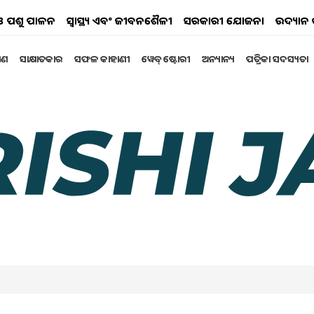
ୟ ଓ ପଶୁ ପାଳନ
ସ୍ୱାସ୍ଥ୍ୟ ଏବଂ ଜୀବନଶୈଳୀ
ସରକାରୀ ଯୋଜନା
ଉଦ୍ୟାନ 
୍ଷଣ
ସାକ୍ଷାତକାର
ସଫଳ କାହାଣୀ
ୱେବ୍ ଷ୍ଟୋରୀ
ଅନ୍ୟାନ୍ୟ
ପତ୍ରିକା ସଦସ୍ୟତା
ରଜାତି ଦେବ ଅଧିକ ଲାଭ
ାଙ୍କୁ ଅଧିକ ଲାଭ ପ୍ରଦାନ କରୁଛି l ଏହି ଆର୍ଟିକଲରେ ସେହି ଲାଭ
ାଇଛି l
uary 2024 03:59 PM