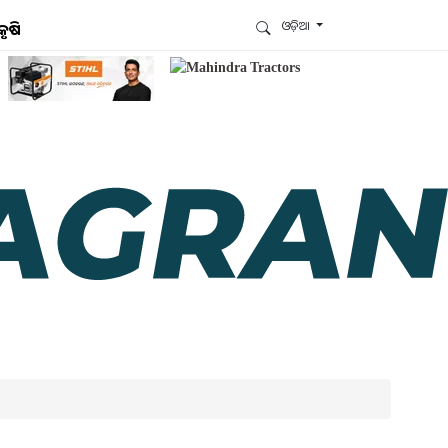
ଓଡ଼ିଆ
କୃଷି
ଆମେ ହ୍ବାଟ୍ସଆପ୍‌ରେ ଅଛୁ ! ଆମ ହ୍ବାଟ୍ସଆପ ଗ୍ରୁପରେ
ଯୋଗଦିଅନ୍ତୁ ଏବଂ ଆପଙ୍କୁ ଆବଶ୍ୟକ ହେଉଥିବା ସବୁ
ଗୁରୁତ୍ବପୂର୍ଣ୍ଣ ଅପଡେଟ୍‌ ପାଆନ୍ତୁ ପ୍ରତିଦିନ ।
ହ୍ବାଟ୍ସଆପରେ ଜଏନ କରନ୍ତୁ
ଆମ ନ୍ୟୁଜଲେଟରକୁ ସବସ୍କ୍ରାଇବ୍ କରନ୍ତୁ । ଆପଣ ଆପଣଙ୍କ
ଆଗ୍ରହ ଥିବା ଟପିକ୍‌ ବାଛିବେ ଏବଂ ଆମେ ଆପଣଙ୍କୁ ବଛା ବଛା
ନ୍ୟୁଜ ଓ ଆପଣଙ୍କ ପସନ୍ଦ ଅନୁଯାୟୀ ଲାଟେଷ୍ଟ ଅପଡେଟ୍‌
ପଠାଇଦେବୁ ।