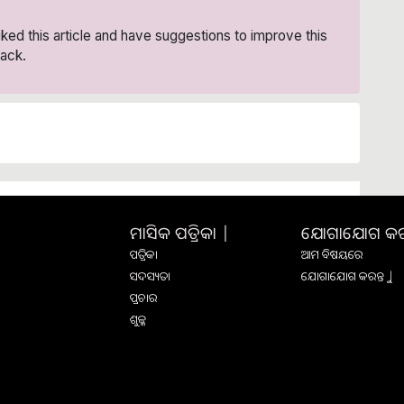
liked this article and have suggestions to improve this
ack.
ମାସିକ ପତ୍ରିକା |
ଯୋଗାଯୋଗ କରନ୍
ପତ୍ରିକା
ଆମ ବିଷୟରେ
ସଦସ୍ୟତା
ଯୋଗାଯୋଗ କରନ୍ତୁ |
ପ୍ରଚାର
ଶୁଳ୍କ