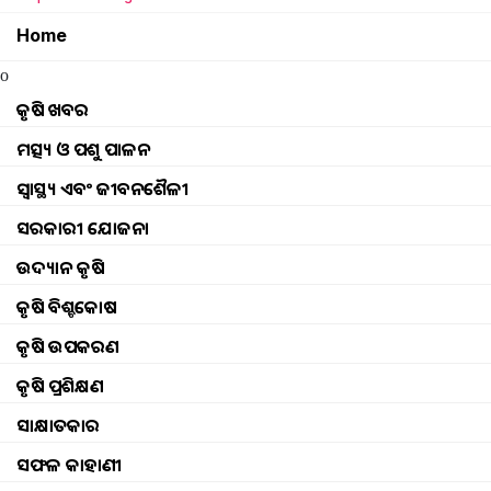
Home
o
କୃଷି ଖବର
ମତ୍ସ୍ୟ ଓ ପଶୁ ପାଳନ
ସ୍ୱାସ୍ଥ୍ୟ ଏବଂ ଜୀବନଶୈଳୀ
ସରକାରୀ ଯୋଜନା
ଉଦ୍ୟାନ କୃଷି
କୃଷି ବିଶ୍ବକୋଷ
କୃଷି ଉପକରଣ
କୃଷି ପ୍ରଶିକ୍ଷଣ
ସାକ୍ଷାତକାର
two special goats for profit
ସଫଳ କାହାଣୀ
ସାଧାରଣତଃ ଚାଷକାର୍ଯ୍ୟ ସହିତ ପଶୁପାଳନ ମଧ୍ୟ କ