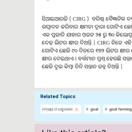
ସିଆଇଆରଜି ( CIRG ) ବରିଷ୍ଠ ବୈଜ୍ଞାନିକ ଡକ
ଉତ୍ପାଦନ କରିବାର କ୍ଷମତା ଦ୍ୱାରା ଗୋଟିଏ 
ଏକ ପ୍ରଜାତି ଯାହାର ଓଜନ ୨୫ ରୁ ୩୦ କିଲୋଗ୍ର
ଦେଢ଼ ଲିଟର କ୍ଷୀର ଦିଅନ୍ତି | CIRG ନିଜେ ଏହ
ଗୋଟିଏ ଛେଳି ୯୦ ଦିନରେ ୧୭୨ ଲିଟର କ୍ଷୀର ଦ
କ୍ଷୀର ଦେଇଥାଏ l ବର୍ତ୍ତମାନ ପ୍ରଶ୍ନ ହେଉଛି ସ
ଛେଳି ଦୁଇ କିମ୍ବା ତିନି ସନ୍ତାନ ଜନ୍ମ ଦିଅନ୍ତି |
Related Topics
ମତ୍ସ୍ୟ ଓ ପଶୁପାଳନ
goat
goat farming