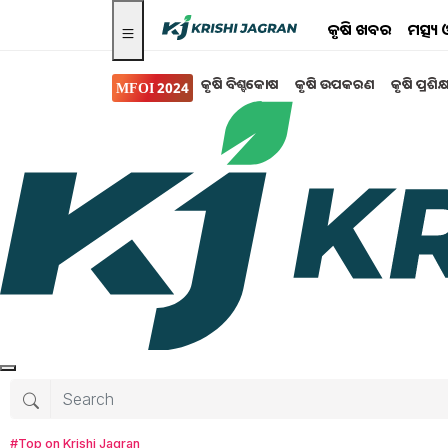
କୃଷି ଖବର
ମତ୍ସ୍
କୃଷି ବିଶ୍ବକୋଷ
କୃଷି ଉପକରଣ
କୃଷି ପ୍ରଶିକ
MFOI 2024
ମତ୍ସ୍ୟ ଓ ପଶୁ ପାଳନ
Goat Farming: ଏହି ପ୍
ଚାଷ ସହିତ ପଶୁପାଳନ ମଧ୍ୟ କରୁଛନ୍ତି ଚାଷୀ l ଯାହା ତ
ପ୍ରଦାନ କରୁଥିବା ପ୍ରଜାତି ବିଷୟରେ ଆଲୋଚନା କରାଯ
Tanushree Mahapatra
Monday, 15 Jan
#Top on Krishi Jagran