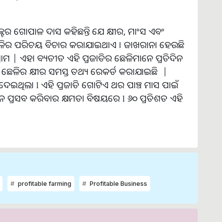
୍ଟର ଗୋପାଳ ଦାସ କହିଛନ୍ତି ଯେ କ୍ଷୀର, ମାଂସ ଏବଂ
ଛେଳିର ପରିଚୟ ବିଚାର କରାଯାଇଥାଏ । ଜାଖରାନା ହେଉଛି
ାମ | ଏହା ବ୍ୟତୀତ ଏହି ପ୍ରଜାତିର ଛେଳିମାନେ ପ୍ରତିଦିନ
ି ଛେଳିର କ୍ଷୀର ସମସ୍ତ ତଥ୍ୟ ରେକର୍ଡ କରାଯାଇଛି |
େଇଥିଲା l ଏହି ପ୍ରଜାତି ଗୋଟିଏ ଥର ପାଞ୍ଚ ମାସ ପାଇଁ
ନ୍ତାନ ପ୍ରସବ କରିବାର କ୍ଷମତା ବିଷୟରେ l ୬୦ ପ୍ରତିଶତ ଏହି
profitable farming
Profitable Business