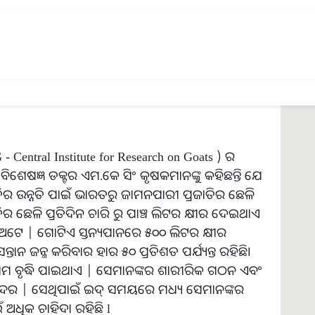
 ଦେଖିବାକୁ ମିଳନ୍ତି l ଏହି ରାଜ୍ୟ ମାନଙ୍କରେ ଏହି
 ଅନ୍ୟ ରାଜ୍ୟର ପାଣିପାଗ ଏମାନଙ୍କୁ ପାଳିବା ପାଇଁ ସମସ୍ୟା
ଭଲ ଭାବେ ବଢି଼ଥାନ୍ତି l
 - Central Institute for Research on Goats ) ର
ବିଶେଷଜ୍ଞ ଡକ୍ଟର ଏମ.କେ ସିଂ କୃଷକମାନଙ୍କୁ କହିଛନ୍ତି ଯେ
ର ଉନ୍ନତି ପାଇଁ ଭାରତରୁ ଜାମନପାରୀ ପ୍ରଜାତିର ଛେଳି
 ଛେଳି ପ୍ରତିଦିନ ଚାରି ରୁ ପାଞ୍ଚ ଲିଟର କ୍ଷୀର ଦେଇଥାଏ
ଅଟେ | ଗୋଟିଏ ସ୍ତନ୍ୟପାନରେ ୫୦୦ ଲିଟର କ୍ଷୀର
୍ତାନ ଜନ୍ମ କରିବାର ହାର ୫୦ ପ୍ରତିଶତ ପର୍ଯ୍ୟନ୍ତ ରହିଛି।
ଗ୍ରାମ ବୃଦ୍ଧି ପାଇଥାଏ | ସେମାନଙ୍କର ଶାରୀରିକ ଗଠନ ଏବଂ
ୁନ୍ଦର | ସେଥିପାଇଁ ଇଦ୍ ସମୟରେ ମଧ୍ୟ ସେମାନଙ୍କର
 ଅଧିକ ଚାହିଦା ରହିଛି l