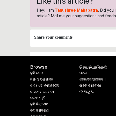
Like this article?
Hey! I am
Tanushree Mahapatra
. Did you 
article?
Mail
me your suggestions and feedb
Share your comments
செயல்பாடுகள்
Browse
କୃଷି ଖବର
ଘଟଣା
ମତ୍ସ୍ୟ ଓ ପଶୁ ପାଳନ
ଇଭେଣ୍ଟସ୍ ଅପଡେଟ୍ |
ସ୍ୱାସ୍ଥ୍ୟ ଏବଂ ଜୀବନଶୈଳୀ
ଫଟୋ ଗ୍ୟାଲେରୀ
ସରକାରୀ ଯୋଜନା
ଭିଡିଓଗୁଡିକ
ଉଦ୍ୟାନ କୃଷି
କୃଷି ବିଶ୍ବକୋଷ
କୃଷି ଉପକରଣ