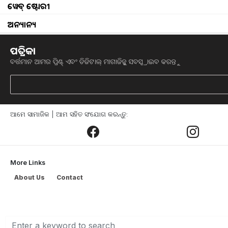
ୱେବ୍ ଷ୍ଟୋରୀ
ଭଲ ରୋଜଗାର କରୁଛନ୍ତି ଚାଷୀ l ବିଭିନ୍ନ ପ୍ର
ଅନ୍ୟାନ୍ୟ
କରିବା ଦ୍ୱାରା କ୍ଷୀର ଏବଂ ମାଂସ ଦୁଇ ପ୍ରକାର
ପ୍ରଦାନ କରିବ ଚାଷୀଙ୍କୁ ତାହା ମଧ୍ୟ ଜାଣିବ
ପତ୍ରିକା
ସମ୍ପର୍କରେ ଆଲୋଚନା କରିବୁ ଯାହା ଚାଷ କରିବା 
ବର୍ତ୍ତମାନ ଆମର ପ୍ରିଣ୍ଟ୍ ଏବଂ ଡିଜିଟାଲ୍ ମାଗାଜିନ୍କୁ ସବସ୍କ୍ରାଇବ କରନ୍ତୁ
କିଛି ବର୍ଷ ପୂର୍ବେ, ବିଶ୍ୱାସ କରାଯାଉଥିଲା ଯେ
ମିଳିପାରିବ। କିନ୍ତୁ ଗତ କିଛି ବର୍ଷ ମଧ୍ୟରେ ବ
ଆମେ ସାମାଜିକ | ଆମ ସହିତ ସଂଯୋଗ କରନ୍ତୁ:
ବୃଦ୍ଧି ପାଇଛି । ବର୍ତ୍ତମାନ ମାଂସ ସହିତ ଗୋରୁ ଚ
କାରଣରୁ ଛେଳିର ସେହି ବିଶେଷ ପ୍ରଜାତି ବିଷୟର
ଅଧିକ ପିଲା ଦେଇଥାଏ ଯାହାଦ୍ୱାରା ଚାଷୀର ପ୍
କହିବାନୁସାରେ, ଏହି କାରଣରୁ ଦୁଇଟି ବିଶେଷ 
More Links
ଚାହିଦା ବଢ଼ିବାରେ ଲାଗିଛି l କାରଣ ଏହି ଦୁଇ 
About Us
Contact
ଲାଭଦାୟକ l
ଯଦିଓ ବିଟଲ ପ୍ରଜାତିର ଛେଳିର ନାମ ଅଧିକ ଦୁଗ୍