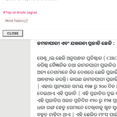
ପ୍ରଜାତି କେବଳ ପଞ୍ଜାବ ପରେ ହରିୟାଣାରେ ଅଧିକ
ପ୍ରଜାତି ବେଶ ଭଲ ଭାବେ ବୃଦ୍ଧି କରିପାରନ୍ତି l
#Top on Krishi Jagran
ହୋଇଥାଏ l କିନ୍ତୁ ଖାସ ଯତ୍ନ ନେବା ଦ୍ୱାରା ଏହା 
More Topics
CLOSE
ଜମନାପାରୀ ଏବଂ ଯଖରନା ପ୍ରଜାତି ଛେଳି :
ସେଣ୍ଟ୍ରାଲ ଛେଳି ଅନୁସନ୍ଧାନ ପ୍ରତିଷ୍ଠାନ ( CIRG
ବରିଷ୍ଠ ବୈଜ୍ଞାନିକ ତଥା ଜାମନପାରୀ ପ୍ରଜାତିର 
ଅନ୍ୟ ଦେଶମାନେ ନିଜ ଦେଶରେ ଛେଳି ପ୍ରଜାତି
ଆବଶ୍ୟକ କରନ୍ତି । କାରଣ ଜାମନପାରୀ ପ୍ରଜାତିର
| ଏହାର ସ୍ତନ୍ୟପାନ ସମୟ ୧୭୫ ରୁ ୨୦୦ ଦିନ 
ଦେଇଥାଏ ଏହି ପ୍ରଜାତି | ଏହି ପ୍ରଜାତିର ଦୁଇ ସନ
ଏହି ପ୍ରଜାତିର ଓଜନ ପ୍ରତିଦିନ ୧୨୦ ରୁ ୧୨୫ 
ଧଳା ରଙ୍ଗ ହେତୁ ସେମାନେ ଦେଖିବାକୁ ଖୁବ ସ
ବହୁତ ଚାହିଦା ଥାଏ | ଏହି ଛେଳିର ମାଂସ ପାଇଁ